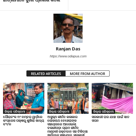
Ranjan Das
https://www.odiapua.com
RELATED ARTICLES
MORE FROM AUTHOR
ଜିଲ୍ଲା ପରିକ୍ରମା
ଜିଲ୍ଲା ପରିକ୍ରମା
ଜିଲ୍ଲା ପରିକ୍ରମା
ପୌରାଚଂଳ ୧୯ ନମ୍ବର ୱାର୍ଡ଼ରେ
ଅସୁସ୍ଥ କୀର୍ତନ କଳାକାର
ସରକାରୀ ଘର ଯାହା ପାଇଁ ସାତ
କଂଗ୍ରେସ ପକ୍ଷରୁ ଶୁଖିଲା ଖାଦ୍ୟ
ଲୋକନାଥ ବେହେରାଙ୍କ
ସପନ
ବଂଟନ
ସହାୟତାରେ ଆଗେଇଲା
ବଳାଜୀପଡ଼ା ଗ୍ରାମ କୀର୍ତନ
ମଣ୍ଡଳୀ ରକ୍ତଦାନ ସହ ଚିକିତ୍ସା
ଖର୍ଚ୍ଚରେ ସହଯୋଗ, ସରକାରୀ