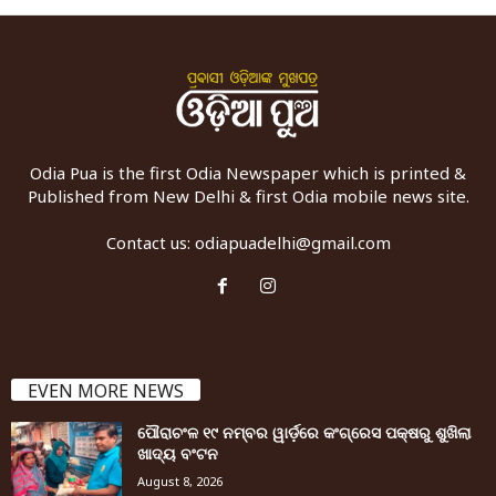
Odia Pua is the first Odia Newspaper which is printed &
Published from New Delhi & first Odia mobile news site.
Contact us:
odiapuadelhi@gmail.com
EVEN MORE NEWS
ପୌରାଚଂଳ ୧୯ ନମ୍ବର ୱାର୍ଡ଼ରେ କଂଗ୍ରେସ ପକ୍ଷରୁ ଶୁଖିଲା
ଖାଦ୍ୟ ବଂଟନ
August 8, 2026