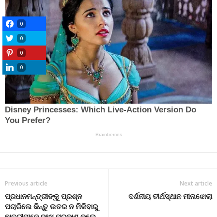
0
0
0
0
Previous article
Next article
ପ୍ରଧାନମନ୍ତ୍ରୀଙ୍କୁ ପ୍ରଶ୍ନ
ଦର୍ଶନୀୟ ତୀର୍ଥସ୍ଥାନ ମୀନାଝୋଲା
ପଚାରିଲେ କିନ୍ତୁ ଉତର ନ ମିଳିବାରୁ
ଛାତ୍ରୀମାନେ ଦୁଃଖ ପ୍ରକାଶ କଲେ