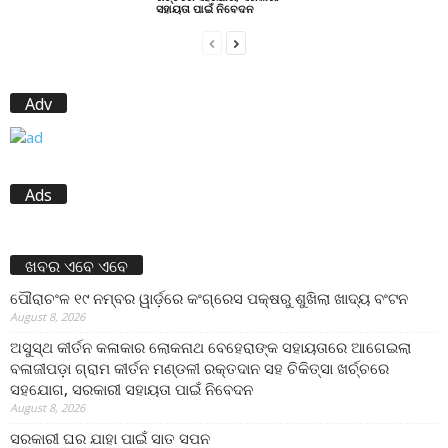
ସହାୟତା ପାଇଁ ନିବେଦନ
Adv
Ads
ଖବର ଏବେ ଏବେ
ପୌରାଚଂଳ ୧୯ ନମ୍ବର ୱାର୍ଡ଼ରେ କଂଗ୍ରେସ ପକ୍ଷରୁ ଶୁଖିଲା ଖାଦ୍ୟ ବଂଟନ
August 8, 2026
ଅସୁସ୍ଥ କୀର୍ତନ କଳାକାର ଲୋକନାଥ ବେହେରାଙ୍କ ସହାୟତାରେ ଆଗେଇଲା
ବଳାଜୀପଡ଼ା ଗ୍ରାମ କୀର୍ତନ ମଣ୍ଡଳୀ ରକ୍ତଦାନ ସହ ଚିକିତ୍ସା ଖର୍ଚ୍ଚରେ
ସହଯୋଗ, ସରକାରୀ ସହାୟତା ପାଇଁ ନିବେଦନ
August 8, 2026
ସରକାରୀ ଘର ଯାହା ପାଇଁ ସାତ ସପନ