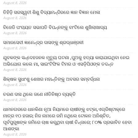
August 8, 2026
ତିହିଡି଼ ସରସ୍ୱତୀ ଶିଶୁ ବିଦ୍ୟାମନ୍ଦିରରେ ଜ୍ଞାନ ବିଜ୍ଞାନ ମେଳା
August 8, 2026
ବିଜେଡି ପଂଚାୟତ ସଭାପତି ବିପନ୍ନଙ୍କୁ ବାଂଟିଲେ ଶୁଖିଲାଖାଦ୍ୟ
August 8, 2026
ସମାଜସେବୀ ଜ୍ଞାନେନ୍ଦ୍ର ଦାସଙ୍କୁ ଶ୍ରଦ୍ଧାଞ୍ଜଳୀ
August 8, 2026
ଯୁବକଙ୍କ ସନ୍ଦେହଜନକ ମୃତ୍ୟୁ ଘଟଣା ,ପୁଅକୁ ହତ୍ୟା କାରାଯାଇଥିବା ନେଇ
ଅଭିଯୋଗ କଲେ ମା, ସାଇଂଟିଫିକ ଟିମର ଓ ଏସଡ଼ିପିଓଙ୍କ ତଦନ୍ତ
August 8, 2026
ଶିକ୍ଷକ ସୁଧାଂଶୁ ଶେଖର ମହାନ୍ତିଙ୍କୁ ଅବସର ସମ୍ବର୍ଦ୍ଧନା
August 8, 2026
ଚରଣ ଦାସ ଥିଲେ ଜଣେ ନୀତିନିଷ୍ଠ ବ୍ୟକ୍ତି
August 8, 2026
ଧାମନଗରରେ ଧାନକିଣା ନୂଆ ନିୟମରେ ଚାଷୀଙ୍କୁ ଝଟ୍‌କା,ଏଗ୍ରିଷ୍ଟାକ୍‌ରେ
ମାତ୍ର ୧୦ ହଜାର; ନିଜ ନାମରେ ଜମି ନଥିଲେ ଟୋକନ ଅନିଶ୍ଚିତ,
ପୂର୍ବପୁରୁଷଙ୍କ ଜମିରେ ଚାଷ କରୁଥିବା ଚାଷୀ ଚିନ୍ତାରେ; ୮୦% ପ୍ରଭାବିତ ହେବା
ଆଶଙ୍କା
August 8, 2026