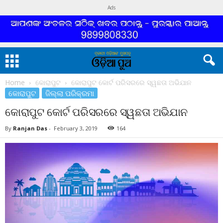
Ads
Home
କୋରାପୁଟ
କୋରାପୁଟ କୋର୍ଟ ପରିସରରେ ସ୍ୱଛତା ଅଭିଯାନ
କୋରାପୁଟ
ଜିଲ୍ଲା ପରିକ୍ରମା
କୋରାପୁଟ କୋର୍ଟ ପରିସରରେ ସ୍ୱଛତା ଅଭିଯାନ
By
Ranjan Das
-
February 3, 2019
164