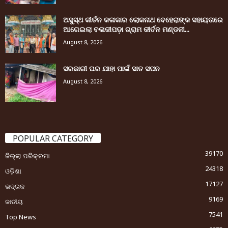
ଅସୁସ୍ଥ କୀର୍ତନ କଳାକାର ଲୋକନାଥ ବେହେରାଙ୍କ ସହାୟତାରେ
ଆଗେଇଲା ବଳାଜୀପଡ଼ା ଗ୍ରାମ କୀର୍ତନ ମଣ୍ଡଳୀ...
August 8, 2026
ସରକାରୀ ଘର ଯାହା ପାଇଁ ସାତ ସପନ
August 8, 2026
POPULAR CATEGORY
39170
ଜିଲ୍ଲା ପରିକ୍ରମା
24318
ଓଡ଼ିଶା
17127
ଭଦ୍ରକ
9169
ଜାତୀୟ
7541
Top News