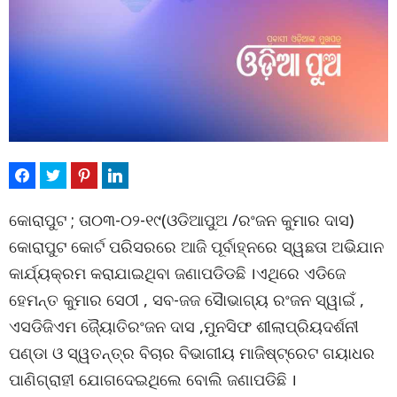
କୋରାପୁଟ ; ତା୦୩-୦୨-୧୯(ଓଡିଆପୁଅ /ରଂଜନ କୁମାର ଦାସ)
କୋରାପୁଟ କୋର୍ଟ ପରିସରରେ ଆଜି ପୂର୍ବାହ୍ନରେ ସ୍ୱଛତା ଅଭିଯାନ
କାର୍ଯ୍ୟକ୍ରମ କରାଯାଇଥିବା ଜଣାପଡିଡଛି ।ଏଥିରେ ଏଡିଜେ
ହେମନ୍ତ କୁମାର ସେଠୀ , ସବ-ଜଜ ସୈାଭାଗ୍ୟ ରଂଜନ ସ୍ୱାଇଁ ,
ଏସଡିଜିଏମ ଜୈ୍ୟାତିରଂଜନ ଦାସ ,ମୁନସିଫ ଶୀଲାପ୍ରିୟଦର୍ଶନୀ
ପଣ୍ଡା ଓ ସ୍ୱତନ୍ତ୍ର ବିଚାର ବିଭାଗୀୟ ମାଜିଷ୍ଟ୍ରେଟ ଗୟାଧର
ପାଣିଗ୍ରାହୀ ଯୋଗଦେଇଥିଲେ ବୋଲି ଜଣାପଡିଛି ।