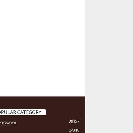
OPULAR CATEGORY
39157
ା ପରିକ୍ରମା
24318