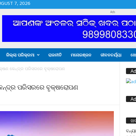
UGUST 7, 2026
Ads
ଜିଲ୍ଲା ପରିକ୍ରମା
ରାଜନୀତି
ମନୋରଞ୍ଜନ
ଜୀବନଚର୍ଯ୍ୟା
ଖେ
ିକ୍ଷଣ କେନ୍ଦ୍ର ପରିସରରେ ବୃକ୍ଷରୋପଣ
Ad
କେନ୍ଦ୍ର ପରିସରରେ ବୃକ୍ଷରୋପଣ
Ad
ଖ
ବନ୍ୟା