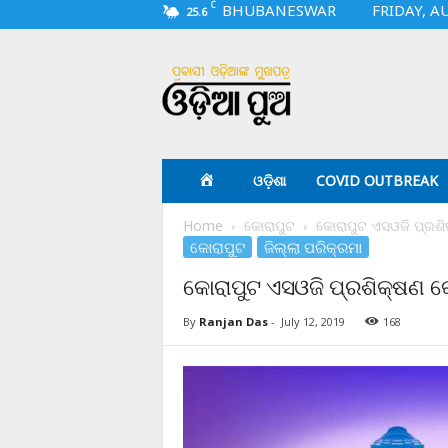
C
BHUBANESWAR
FRIDAY, A
25.6
O
d
i
a
p
u
a
ଓଡ଼ିଶା
COVID OUTBREAK
.
c
Home
କୋରାପୁଟ
କୋରାପୁଟ ଏସଓଜି ପ୍ରଶ
o
କୋରାପୁଟ
ଜିଲ୍ଲା ପରିକ୍ରମା
m
କୋରାପୁଟ ଏସଓଜି ପ୍ରଶିକ୍ଷଣ 
By
Ranjan Das
-
July 12, 2019
168