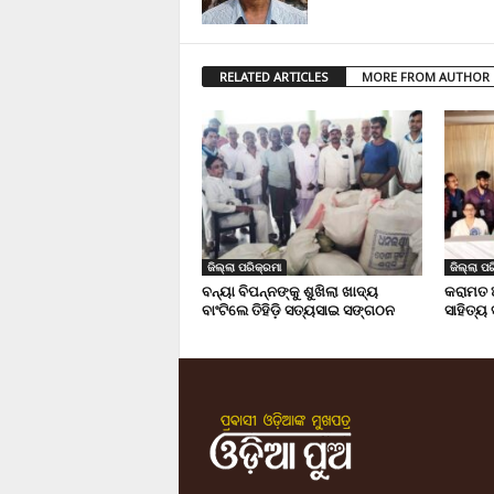
RELATED ARTICLES
MORE FROM AUTHOR
ଜିଲ୍ଲା ପରିକ୍ରମା
ଜିଲ୍ଲା ପର
ବନ୍ୟା ବିପନ୍ନଙ୍କୁ ଶୁଖିଲା ଖାଦ୍ୟ
କରାମତ 
ବାଂଟିଲେ ତିହିଡି଼ ସତ୍ୟସାଇ ସଙ୍ଗଠନ
ସାହିତ୍ୟ