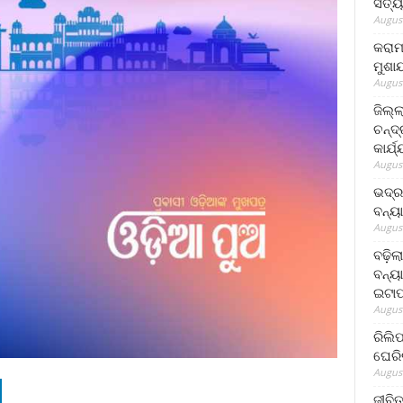
ସତ୍ୟ
August
କରାମ
ମୁଶା
August
ଜିଲ୍
ଚନ୍ଦ
କାର୍ଯ
August
ଭଦ୍ର
ବନ୍ୟ
August
ବଢ଼ିଲ
ବନ୍ୟା
ଇଟାପ
August
ରିଲି
ଘେରି
August
ଜୀବିତ