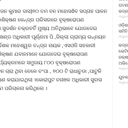
ଘଟଣା
ରଂଜନ କୁମାର ଦାସ)୭୦ ତମ ବନ ମହୋସôବ ସପ୍ତାହ ପାଳନ
ଭଦ୍ର
August
ରଶିକ୍ଷଣ କେନ୍ଦ୍ର ପରିସରରେ ବୃକ୍ଷରୋପଣ
ଓଡ଼ିଶ
.ସୁଦର୍ଶନ ଚକ୍ରବର୍ତି ମୁଖ୍ୟ ଅତିଥିଭାବେ ଯୋଗଦେଇ
ସମିତି
ଡ ଅଧିକାରୀ ପୂର୍ଣ୍ଣମା ପି ,ଜିଲ୍ଲା ଗ୍ରାମ୍ୟ ଉନ୍ନୟନ
August
୍ର୍ଦଶକ ମହେଶ୍ୱର ଚନ୍ଦ୍ର ନାୟକ ,ଏସଓଜି ସହକାରୀ
ଭଦ୍ର
ଭେଟି
୍ରଶିକ୍ଷଣ ଯବାନମାନେ ଯୋଗଦେଇ ବୃକ୍ଷରୋପଣ
ରକ୍ଷ
ର୍ଯ୍ୟକ୍ରମରେ ସମୁଦାୟ ୮୦୦ ବୃକ୍ଷରୋପଣ
ଅଭି
August
ଚାରା ଥିବା ବେଳେ ଚଂପା , ୭୦୦ ଟି ରାଧାଚୁଡା ,ପାଟୁଳି
ଯୁବକ
ଣ କରାଯାଇଥିଲା ।କୋରାପୁଟ ବନାଞଳ ଅଧିକାରୀ ସୁବାସ
August
ମ ପରିଚାଳନା କରିଥିଲେ ।