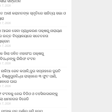
ସାଇ ସଙ୍ଗଠନ
 7, 2026
ତ ଅଲୀ କରାମତଙ୍କ ସ୍ମୃତିରେ ସାହିତ୍ୟ ସଭା ଓ
ୟରା
 7, 2026
ଲା ଆଇନ ସେବା ପ୍ରାଧିକରଣ ପକ୍ଷରୁ ନାରାୟଣ
୍ର ଉଚ୍ଚ ବିଦ୍ୟାଳୟରେ ସଚେତନତା
୍ୟକ୍ରମ
 7, 2026
କ ଜିଲା ଦଳିତ ମହାସଂଘ ପକ୍ଷରୁ
ାବିପନ୍ନଙ୍କୁ ରିଲିଫ ବଂଟନ
 7, 2026
ା ନାଳିଆ ରେବ କପାଳି,ଦୁଇ ସପ୍ତାହରେ ଦୁଇଟି
, ବିଷ୍ଣୁପୁରବିନ୍ଧା ରାସ୍ତାରେ ୩ ଫୁଟ ପାଣି,
ାଳରେ ଘାଇ
 7, 2026
ଫ ବଂଟନକୁ ନେଇ ବିଡିଓ ଓ ତହସିଲଦାରଙ୍କୁ
ଲା ଧାମନଗର ବିଜେଡି
 7, 2026
 ମା’ଙ୍କୁ ମୃତ ଦର୍ଶାଇ ଜମି ହଡ଼ପ