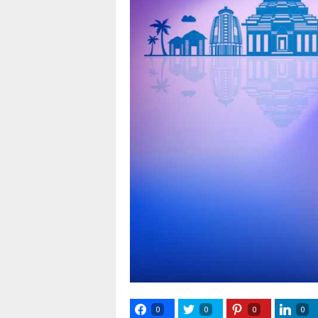
0
0
0
0