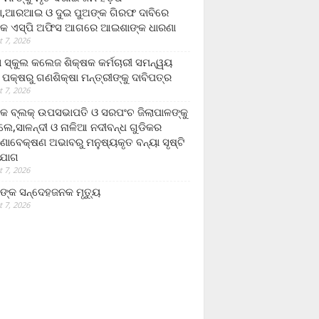
,ଆରଆଇ ଓ ଦୁଇ ପୁଅଙ୍କ ଗିରଫ ଦାବିରେ
କ ଏସ୍‌ପି ଅଫିସ ଆଗରେ ଆଇଶାଙ୍କ ଧାରଣା
 7, 2026
ା ସ୍କୁଲ କଲେଜ ଶିକ୍ଷକ କର୍ମଚାରୀ ସମନ୍ୱୟ
 ପକ୍ଷରୁ ଗଣଶିକ୍ଷା ମନ୍ତ୍ରୀଙ୍କୁ ଦାବିପତ୍ର
 7, 2026
କ ବ୍ଲକ୍ ଉପସଭାପତି ଓ ସରପଂଚ ଜିଲାପାଳଙ୍କୁ
ଲେ,ସାଳନ୍ଦୀ ଓ ନାଳିଆ ନଦୀବନ୍ଧ ଗୁଡିକର
ଣାବେକ୍ଷଣ ଅଭାବରୁ ମନୁଷ୍ୟକୃତ ବନ୍ୟା ସୃଷ୍ଟି
ଯୋଗ
 7, 2026
ଙ୍କ ସନ୍ଦେହଜନକ ମୃତ୍ୟୁ
 7, 2026