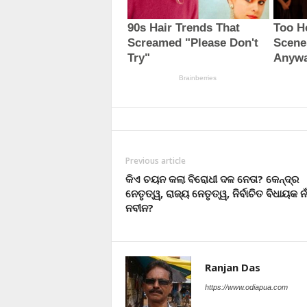
Previous article
କିଏ ଚୟନ କଲା ବିରୋଧୀ ଦଳ ନେତା? କେନ୍ଦ୍ର
ନେତୃତ୍ୱ, ରାଜ୍ୟ ନେତୃତ୍ୱ, ନିର୍ବାଚିତ ବିଧାୟକ ନା
ନବୀନ?
Ranjan Das
https://www.odiapua.com