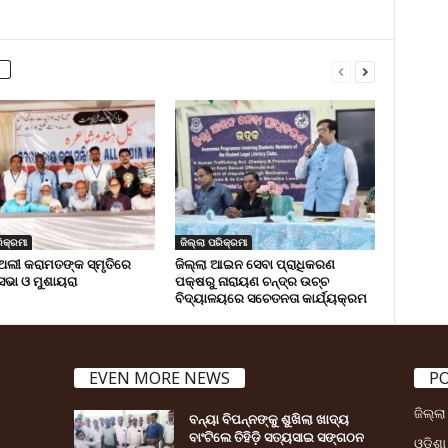
ିକ୍ରମା
ଜିଲ୍ଲା ପରିକ୍ରମା
ଅଲୀ କରାମତଙ୍କ ସ୍ମୃତିରେ
ଜିଲ୍ଲା ଆଇନ ସେବା ପ୍ରାଧିକରଣ
 ସଭା ଓ ମୁଶାୟରା
ପକ୍ଷରୁ ନାରାୟଣ ଚନ୍ଦ୍ର ଉଚ୍ଚ
ବିଦ୍ୟାଳୟରେ ସଚେତନତା କାର୍ଯ୍ୟକ୍ରମ
EVEN MORE NEWS
P
ଜିଲ୍ଲ
ବନ୍ୟା ବିପନ୍ନଙ୍କୁ ଶୁଖିଲା ଖାଦ୍ୟ
ବାଂଟିଲେ ତିହିଡି଼ ସତ୍ୟସାଇ ସଙ୍ଗଠନ
ଓଡ଼ିଶା