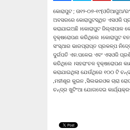
କୋରାପୁଟ ; ତା୧୨-୦୭-୧୯(ଓଡିଆପୁଅ/
ଅବସରରେ କୋରାପୁଟସ୍ଥିତ ଏସଓଜି ପ୍
କରାଯାଇଅଛି ।କୋରାପୁଟ ଜିଲ୍ଲାପାଳ କେ
ବୃକ୍ଷରୋପଣ କରିଥିଲେ ।କୋରାପୁଟ ବନଖଣ୍
ସଂସ୍ଥାର ଭାରପ୍ରାପ୍ତ ପ୍ରକଳ୍ପ ନିଦେ
ଦୁର୍ଗପତି ଏନ.ପଳେଇ ଏବଂ ଏସଓଜି ପ
କରିଥିଲେ ।ସହରାଂଚଳ ବୃକ୍ଷରୋପଣ କା
କରାଯାଇଥିଲା ଯେଉଁଥିରେ ୧୦୦ ଟି ଚନ୍ଦନ 
,ମହୀଶୂର କୁଇନ ,ସିଲଭରଓକ ଚାରା ରୋପ
ଚନ୍ଦ୍ର ଖୁଟିଂଆ ଯୋଗଦେଇ କାର୍ଯ୍ୟକ୍ର