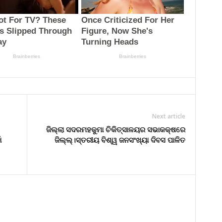
Next article
ଜିଲ୍ଲା ସଦରମହକୁମା ଚିକିତ୍ସାଳୟର ସଭାକକ୍ଷରେ
ଁ
ଜିଲ୍ଲ୍।ସ୍ତରୀୟ ବିଶ୍ୱ ଜନସଂଖ୍ୟା ଦିବସ ପାଳିତ