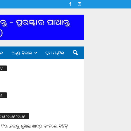
ଳ
ଅନ୍ୟ ବିଭାଗ
ରାମ ମନ୍ଦିର
v
s
ବର ଏବେ ଏବେ
 ବିପନ୍ନଙ୍କୁ ଶୁଖିଲା ଖାଦ୍ୟ ବାଂଟିଲେ ତିହିଡି଼