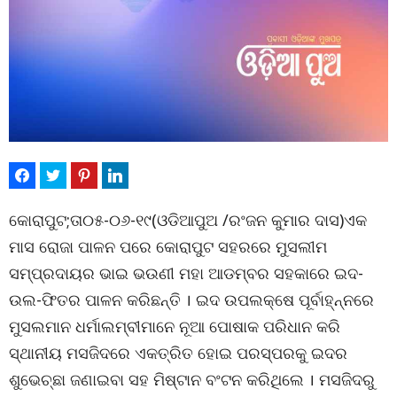
କୋରାପୁଟ;ତା୦୫-୦୬-୧୯(ଓଡିଆପୁଅ /ରଂଜନ କୁମାର ଦାସ)ଏକ
ମାସ ରୋଜା ପାଳନ ପରେ କୋରାପୁଟ ସହରରେ ମୁସଲୀମ
ସମ୍ପ୍ରଦାୟର ଭାଇ ଭଉଣୀ ମହା ଆଡମ୍ବର ସହକାରେ ଇଦ-
ଉଲ-ଫିତର ପାଳନ କରିଛନ୍ତି । ଇଦ ଉପଲକ୍ଷେ ପୂର୍ବାହ୍ନ୍ନରେ
ମୁସଲମାନ ଧର୍ମାଲମ୍ବୀମାନେ ନୂଆ ପୋଷାକ ପରିଧାନ କରି
ସ୍ଥାନୀୟ ମସଜିଦରେ ଏକତ୍ରିତ ହୋଇ ପରସ୍ପରକୁ ଇଦର
ଶୁଭେଚ୍ଛା ଜଣାଇବା ସହ ମିଷ୍ଟାନ ବଂଟନ କରିଥିଲେ । ମସଜିଦରୁ