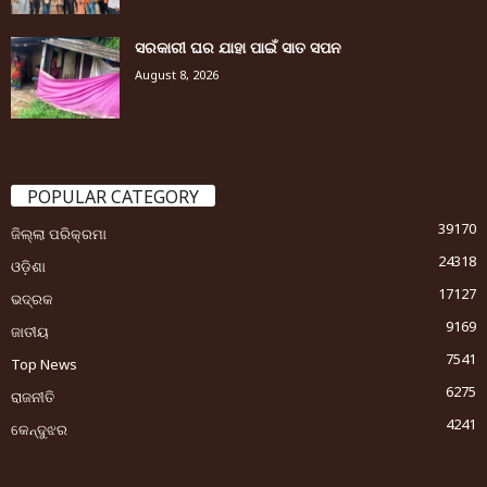
ସରକାରୀ ଘର ଯାହା ପାଇଁ ସାତ ସପନ
August 8, 2026
POPULAR CATEGORY
39170
ଜିଲ୍ଲା ପରିକ୍ରମା
24318
ଓଡ଼ିଶା
17127
ଭଦ୍ରକ
9169
ଜାତୀୟ
7541
Top News
6275
ରାଜନୀତି
4241
କେନ୍ଦୁଝର