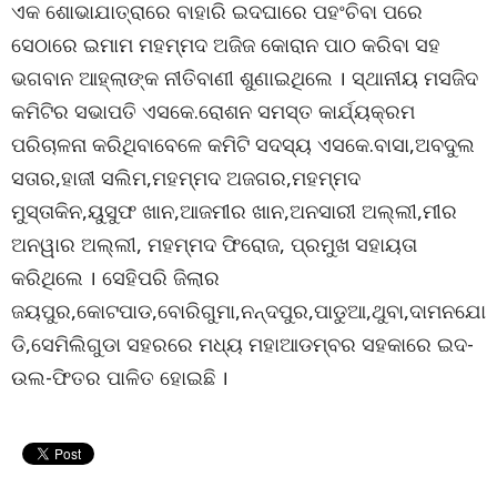
ଏକ ଶୋଭାଯାତ୍ରାରେ ବାହାରି ଇଦଘାରେ ପହଂଚିବା ପରେ
ସେଠାରେ ଇମାମ ମହମ୍ମଦ ଅଜିଜ କୋରାନ ପାଠ କରିବା ସହ
ଭଗବାନ ଆହ୍ଲାଙ୍କ ନୀତିବାଣୀ ଶୁଣାଇଥିଲେ । ସ୍ଥାନୀୟ ମସଜିଦ
କମିଟିର ସଭାପତି ଏସକେ.ରୋଶନ ସମସ୍ତ କାର୍ଯ୍ୟକ୍ରମ
ପରିଚାଳନା କରିଥିବାବେଳେ କମିଟି ସଦସ୍ୟ ଏସକେ.ବାସା,ଅବଦୁଲ
ସତାର,ହାଜୀ ସଲିମ,ମହମ୍ମଦ ଅଜଗର,ମହମ୍ମଦ
ମୁସ୍ତାକିନ,ୟୁସୁଫ ଖାନ,ଆଜମୀର ଖାନ,ଅନସାରୀ ଅଲ୍ଲୀ,ମୀର
ଅନୱାର ଅଲ୍ଲୀ, ମହମ୍ମଦ ଫିରୋଜ, ପ୍ରମୁଖ ସହାୟତା
କରିଥିଲେ । ସେହିପରି ଜିଲାର
ଜୟପୁର,କୋଟପାଡ,ବୋରିଗୁମା,ନନ୍ଦପୁର,ପାଡୁଆ,ଥୁବା,ଦାମନଯୋ
ଡି,ସେମିଲିଗୁଡା ସହରରେ ମଧ୍ୟ ମହାଆଡମ୍ବର ସହକାରେ ଇଦ-
ଉଲ-ଫିତର ପାଳିତ ହୋଇଛି ।