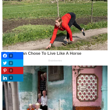
0
0
0
0