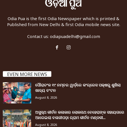
Odia Pua is the first Odia Newspaper which is printed &
Published from New Delhi & first Odia mobile news site.
Contact us:
odiapuadelhi@gmail.com
EVEN MORE NEWS
ପୌରାଚଂଳ ୧୯ ନମ୍ବର ୱାର୍ଡ଼ରେ କଂଗ୍ରେସ ପକ୍ଷରୁ ଶୁଖିଲା
ଖାଦ୍ୟ ବଂଟନ
August 8, 2026
ଅସୁସ୍ଥ କୀର୍ତନ କଳାକାର ଲୋକନାଥ ବେହେରାଙ୍କ ସହାୟତାରେ
ଆଗେଇଲା ବଳାଜୀପଡ଼ା ଗ୍ରାମ କୀର୍ତନ ମଣ୍ଡଳୀ...
August 8, 2026