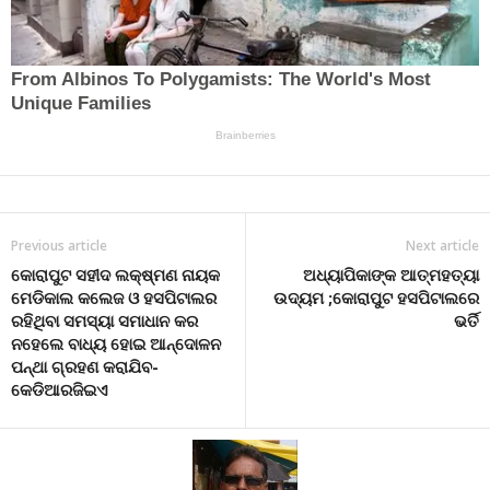
Previous article
Next article
କୋରାପୁଟ ସହୀଦ ଲକ୍ଷ୍ମଣ ନାୟକ
ଅଧ୍ୟାପିକାଙ୍କ ଆତ୍ମହତ୍ୟା
ମେଡିକାଲ କଲେଜ ଓ ହସପିଟାଲର
ଉଦ୍ୟମ ;କୋରାପୁଟ ହସପିଟାଲରେ
ରହିଥିବା ସମସ୍ୟା ସମାଧାନ କର
ଭର୍ତି
ନହେଲେ ବାଧ୍ୟ ହୋଇ ଆନ୍ଦୋଳନ
ପନ୍ଥା ଗ୍ରହଣ କରାଯିବ-
କେଡିଆରଜିଇଏ