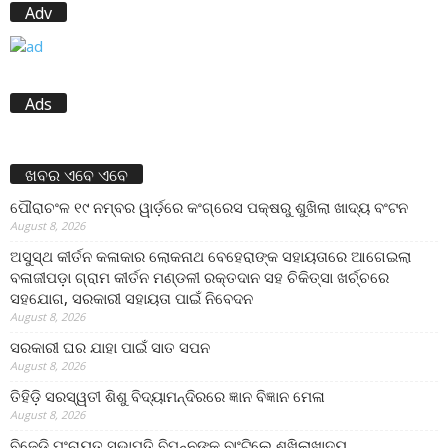
Adv
Ads
ଖବର ଏବେ ଏବେ
ପୌରାଚଂଳ ୧୯ ନମ୍ବର ୱାର୍ଡ଼ରେ କଂଗ୍ରେସ ପକ୍ଷରୁ ଶୁଖିଲା ଖାଦ୍ୟ ବଂଟନ
August 8, 2026
ଅସୁସ୍ଥ କୀର୍ତନ କଳାକାର ଲୋକନାଥ ବେହେରାଙ୍କ ସହାୟତାରେ ଆଗେଇଲା
ବଳାଜୀପଡ଼ା ଗ୍ରାମ କୀର୍ତନ ମଣ୍ଡଳୀ ରକ୍ତଦାନ ସହ ଚିକିତ୍ସା ଖର୍ଚ୍ଚରେ
ସହଯୋଗ, ସରକାରୀ ସହାୟତା ପାଇଁ ନିବେଦନ
August 8, 2026
ସରକାରୀ ଘର ଯାହା ପାଇଁ ସାତ ସପନ
August 8, 2026
ତିହିଡି଼ ସରସ୍ୱତୀ ଶିଶୁ ବିଦ୍ୟାମନ୍ଦିରରେ ଜ୍ଞାନ ବିଜ୍ଞାନ ମେଳା
August 8, 2026
ବିଜେଡି ପଂଚାୟତ ସଭାପତି ବିପନ୍ନଙ୍କୁ ବାଂଟିଲେ ଶୁଖିଲାଖାଦ୍ୟ