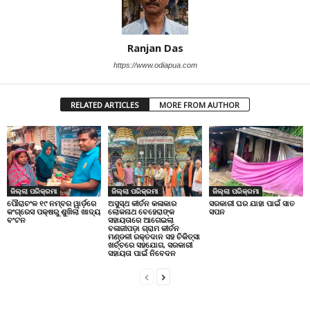
Ranjan Das
https://www.odiapua.com
RELATED ARTICLES
MORE FROM AUTHOR
ଜିଲ୍ଲା ପରିକ୍ରମା
ଜିଲ୍ଲା ପରିକ୍ରମା
ଜିଲ୍ଲା ପରିକ୍ରମା
ପୌରାଚଂଳ ୧୯ ନମ୍ବର ୱାର୍ଡ଼ରେ
ଅସୁସ୍ଥ କୀର୍ତନ କଳାକାର
ସରକାରୀ ଘର ଯାହା ପାଇଁ ସାତ
କଂଗ୍ରେସ ପକ୍ଷରୁ ଶୁଖିଲା ଖାଦ୍ୟ
ଲୋକନାଥ ବେହେରାଙ୍କ
ସପନ
ବଂଟନ
ସହାୟତାରେ ଆଗେଇଲା
ବଳାଜୀପଡ଼ା ଗ୍ରାମ କୀର୍ତନ
ମଣ୍ଡଳୀ ରକ୍ତଦାନ ସହ ଚିକିତ୍ସା
ଖର୍ଚ୍ଚରେ ସହଯୋଗ, ସରକାରୀ
ସହାୟତା ପାଇଁ ନିବେଦନ