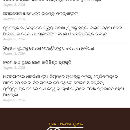
August 8, 2026
ସମାଜସେବୀ ଜ୍ଞାନେନ୍ଦ୍ର ଦାସଙ୍କୁ ଶ୍ରଦ୍ଧାଞ୍ଜଳୀ
August 8, 2026
ଯୁବକଙ୍କ ସନ୍ଦେହଜନକ ମୃତ୍ୟୁ ଘଟଣା ,ପୁଅକୁ ହତ୍ୟା କାରାଯାଇଥିବା ନେଇ
ଅଭିଯୋଗ କଲେ ମା, ସାଇଂଟିଫିକ ଟିମର ଓ ଏସଡ଼ିପିଓଙ୍କ ତଦନ୍ତ
August 8, 2026
ଶିକ୍ଷକ ସୁଧାଂଶୁ ଶେଖର ମହାନ୍ତିଙ୍କୁ ଅବସର ସମ୍ବର୍ଦ୍ଧନା
August 8, 2026
ଚରଣ ଦାସ ଥିଲେ ଜଣେ ନୀତିନିଷ୍ଠ ବ୍ୟକ୍ତି
August 8, 2026
ଧାମନଗରରେ ଧାନକିଣା ନୂଆ ନିୟମରେ ଚାଷୀଙ୍କୁ ଝଟ୍‌କା,ଏଗ୍ରିଷ୍ଟାକ୍‌ରେ
ମାତ୍ର ୧୦ ହଜାର; ନିଜ ନାମରେ ଜମି ନଥିଲେ ଟୋକନ ଅନିଶ୍ଚିତ,
ପୂର୍ବପୁରୁଷଙ୍କ ଜମିରେ ଚାଷ କରୁଥିବା ଚାଷୀ ଚିନ୍ତାରେ; ୮୦% ପ୍ରଭାବିତ ହେବା
ଆଶଙ୍କା
August 8, 2026