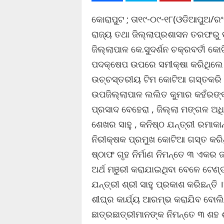
କୋରାପୁଟ ; ତା୧୯-୦୯-୧୮(ଓଡିଆପୁଅ/ରଂ
ରାଜ୍ୟ ତଥା ଜିଲ୍ଲାପ୍ରଶାସନ ତରଫରୁ 
ଜିଲ୍ଲାପାଳ କେ.ସୁଦର୍ଶନ ଚକ୍ରବର୍ତୀ କ
ପଦକ୍ଷେପ ଉପରେ ସମୀକ୍ଷା କରିଥିଲେ ।
ଉଚ୍ଚସ୍ତରୀୟ ଟିମ କୋଟିଆ ଗସ୍ତକରି 
ଉପଜିଲ୍ଲାପାଳ ଲଲିତ କୁମାର କହଁରଙ୍କ
ପ୍ରସାଦ ବେହେରା , ଜିଲ୍ଲା ମଙ୍ଗଳ ଅଧ
ଶେଖର ସାହୁ , କନିଷ୍ଠ ଯନ୍ତ୍ରୀ ରମାକା
ନିରୀକ୍ଷକ ପ୍ରମୁଖ କୋଟିଆ ଗସ୍ତ କରି
ଷ୍ଠାଫ ଗୃହ ନିର୍ମାଣ ନିମନ୍ତେ ୩ ଏକର 
ଅର୍ଥ ମଞୁରୀ କରାଯାଇଥିବା ବେଳେ ଟେ
ଯନ୍ତ୍ରୀ ଶ୍ରୀ ସାହୁ ପ୍ରକାଶ କରିଛନ୍ତ
ଶୀଘ୍ର କାର୍ଯ୍ୟ ଆରମ୍ଭ କରାଯିବ ବୋଲ
ଛାତ୍ରଛାତ୍ରୀମାନଙ୍କ ନିମନ୍ତେ ୩ ଶହ ଶ