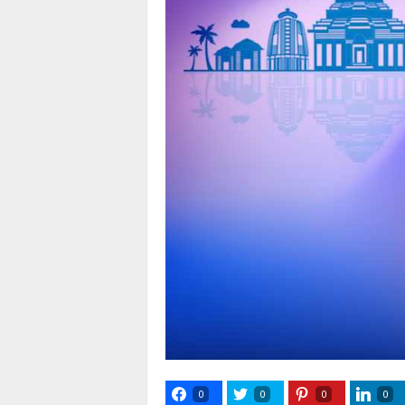
0
0
0
0