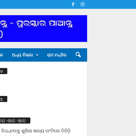
ଳ
ଅନ୍ୟ ବିଭାଗ
ରାମ ମନ୍ଦିର
v
s
ବର ଏବେ ଏବେ
 ବିପନ୍ନଙ୍କୁ ଶୁଖିଲା ଖାଦ୍ୟ ବାଂଟିଲେ ତିହିଡି଼