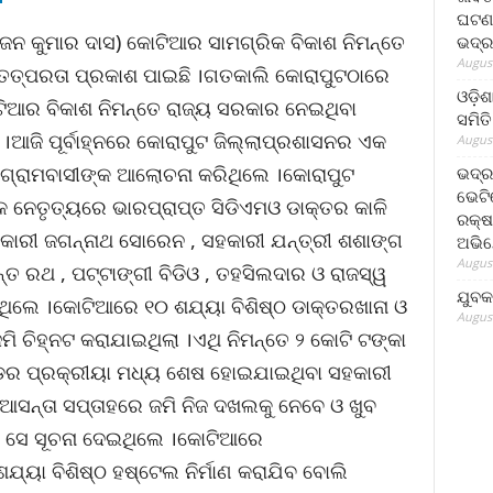
ଘଟଣା
ଜନ କୁମାର ଦାସ) କୋଟିଆର ସାମଗ୍ରିକ ବିକାଶ ନିମନ୍ତେ
ଭଦ୍ର
August
ତତ୍ପରତା ପ୍ରକାଶ ପାଇଛି ।ଗତକାଲି କୋରାପୁଟଠାରେ
ଓଡ଼ିଶ
ୋଟିଆର ବିକାଶ ନିମନ୍ତେ ରାଜ୍ୟ ସରକାର ନେଇଥିବା
ସମିତି
ଆଜି ପୂର୍ବାହ୍ନରେ କୋରାପୁଟ ଜିଲ୍ଲାପ୍ରଶାସନର ଏକ
August
ଗ୍ରାମବାସୀଙ୍କ ଆଲୋଚନା କରିଥିଲେ ।କୋରାପୁଟ
ଭଦ୍ର
ଭେଟି
 ନେତୃତ୍ୟରେ ଭାରପ୍ରାପ୍ତ ସିଡିଏମଓ ଡାକ୍ତର କାଳି
ରକ୍ଷ
ିକାରୀ ଜଗନ୍ନାଥ ସୋରେନ , ସହକାରୀ ଯନ୍ତ୍ରୀ ଶଶାଙ୍ଗ
ଅଭି
August
ନ୍ତ ରଥ , ପଟ୍ଟାଙ୍ଗୀ ବିଡିଓ , ତହସିଲଦାର ଓ ରାଜସ୍ୱ
ଯୁବକ
ଥିଲେ ।କୋଟିଆରେ ୧୦ ଶଯ୍ୟା ବିଶିଷ୍ଠ ଡାକ୍ତରଖାନା ଓ
August
ଜମି ଚିହ୍ନଟ କରାଯାଇଥିଲା ।ଏଥି ନିମନ୍ତେ ୨ କୋଟି ଟଙ୍କା
ଣ୍ଡର ପ୍ରକ୍ରୀୟା ମଧ୍ୟ ଶେଷ ହୋଇଯାଇଥିବା ସହକାରୀ
ି ।ଆସନ୍ତା ସପ୍ତାହରେ ଜମି ନିଜ ଦଖଲକୁ ନେବେ ଓ ଖୁବ
ି ସେ ସୂଚନା ଦେଇଥିଲେ ।କୋଟିଆରେ
ଯ୍ୟା ବିଶିଷ୍ଠ ହଷ୍ଟେଲ ନିର୍ମାଣ କରାଯିବ ବୋଲି