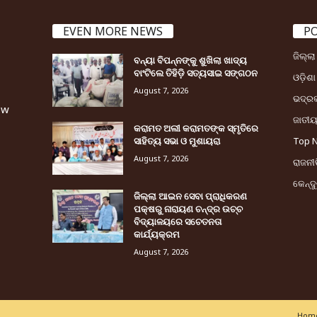
EVEN MORE NEWS
P
ଜିଲ୍ଲ
ବନ୍ୟା ବିପନ୍ନଙ୍କୁ ଶୁଖିଲା ଖାଦ୍ୟ
ବାଂଟିଲେ ତିହିଡି଼ ସତ୍ୟସାଇ ସଙ୍ଗଠନ
ଓଡ଼ିଶା
August 7, 2026
ଭଦ୍ର
ew
ଜାତୀ
କରାମତ ଅଲୀ କରାମତଙ୍କ ସ୍ମୃତିରେ
ସାହିତ୍ୟ ସଭା ଓ ମୁଶାୟରା
Top 
August 7, 2026
ରାଜନୀତ
କେନ୍ଦ
ଜିଲ୍ଲା ଆଇନ ସେବା ପ୍ରାଧିକରଣ
ପକ୍ଷରୁ ନାରାୟଣ ଚନ୍ଦ୍ର ଉଚ୍ଚ
ବିଦ୍ୟାଳୟରେ ସଚେତନତା
କାର୍ଯ୍ୟକ୍ରମ
August 7, 2026
Home