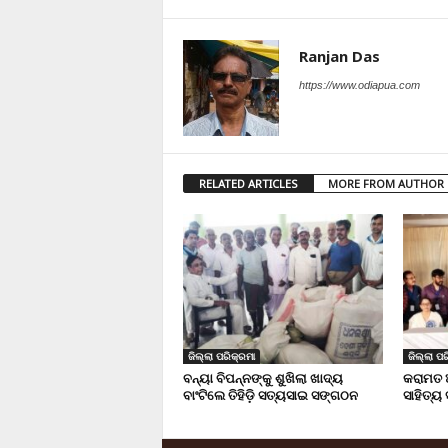
Ranjan Das
https://www.odiapua.com
RELATED ARTICLES
MORE FROM AUTHOR
ଜିଲ୍ଲା ପରିକ୍ରମା
ଜିଲ୍ଲା ପର
ବନ୍ୟା ବିପନ୍ନଙ୍କୁ ଶୁଖିଲା ଖାଦ୍ୟ
କରାମତ 
ବାଂଟିଲେ ତିହିଡି଼ ସତ୍ୟସାଇ ସଙ୍ଗଠନ
ସାହିତ୍ୟ