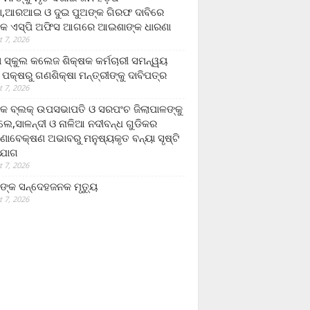
,ଆରଆଇ ଓ ଦୁଇ ପୁଅଙ୍କ ଗିରଫ ଦାବିରେ
କ ଏସ୍‌ପି ଅଫିସ ଆଗରେ ଆଇଶାଙ୍କ ଧାରଣା
 7, 2026
ା ସ୍କୁଲ କଲେଜ ଶିକ୍ଷକ କର୍ମଚାରୀ ସମନ୍ୱୟ
 ପକ୍ଷରୁ ଗଣଶିକ୍ଷା ମନ୍ତ୍ରୀଙ୍କୁ ଦାବିପତ୍ର
 7, 2026
କ ବ୍ଲକ୍ ଉପସଭାପତି ଓ ସରପଂଚ ଜିଲାପାଳଙ୍କୁ
ଲେ,ସାଳନ୍ଦୀ ଓ ନାଳିଆ ନଦୀବନ୍ଧ ଗୁଡିକର
ଣାବେକ୍ଷଣ ଅଭାବରୁ ମନୁଷ୍ୟକୃତ ବନ୍ୟା ସୃଷ୍ଟି
ଯୋଗ
 7, 2026
ଙ୍କ ସନ୍ଦେହଜନକ ମୃତ୍ୟୁ
 7, 2026