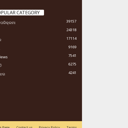
OPULAR CATEGORY
39157
ା ପରିକ୍ରମା
24318
17114
କ
9169
ୟ
7541
News
6275
ି
4241
ୁଝର
 Page
Contact us
Privacy Policy
Terms