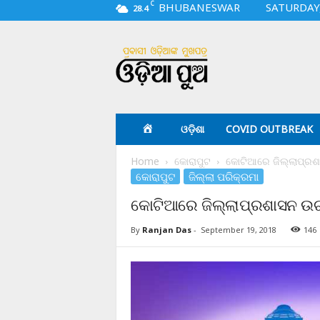
C
BHUBANESWAR
SATURDAY,
28.4
O
d
i
a
p
u
a
ଓଡ଼ିଶା
COVID OUTBREAK
.
c
Home
କୋରାପୁଟ
କୋଟିଆରେ ଜିଲ୍ଲାପ୍ରଶା
o
କୋରାପୁଟ
ଜିଲ୍ଲା ପରିକ୍ରମା
m
କୋଟିଆରେ ଜିଲ୍ଲାପ୍ରଶାସନ ଉଚ୍
By
Ranjan Das
-
September 19, 2018
146