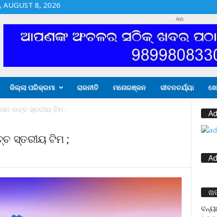
 AUGUST 8, 2026
Ads
ଜିଲ୍ଲା ପରିକ୍ରମା
ରାଜନୀତି
ମନୋରଞ୍ଜନ
ଜୀବନଚର୍ଯ୍ୟା
ଖେ
ସନ ଉଚ୍ଚ ସ୍ତରୀୟ ଟିମ ;
Ad
ଚ ସ୍ତରୀୟ ଟିମ ;
Ad
ଖ
ବନ୍ୟା