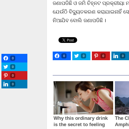
ଜଣାପଡିଛି ଓ ଜମି ଚିହ୍ନଟ ପ୍ରକ୍ରୀୟା
ଯେଉଁଠି ବିଦ୍ୟୁତକରଣ କରାଯାଇନାହିଁ ସ
ନିଆଯିବ ବୋଲି ଜଣାପଡିଛି ।
0
0
0
0
0
0
0
0