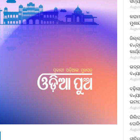
ସତ୍ୟ
August
କରାମ
ମୁଶା
August
ଜିଲ୍
ଚନ୍ଦ
କାର୍ଯ
August
ଭଦ୍ର
ବନ୍ୟ
August
ବଢ଼ିଲ
ବନ୍ୟା
ଇଟାପ
August
ରିଲି
ଘେରି
August
ଜୀବିତ