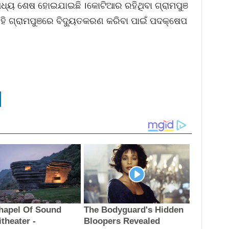
 ମଧ୍ୟ ଶେଷ ହୋଇଯାଇଛି ।କୋଟିଆର ରହିଥିବା ଗ୍ରାମପୁଞ
େହି ଗ୍ରାମପୁଞରେ ବିଦ୍ୟୁତକରଣ କରିବା ପାଇଁ ପଦକ୍ଷେପ