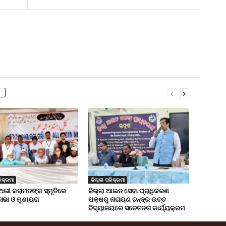
ିକ୍ରମା
ଜିଲ୍ଲା ପରିକ୍ରମା
ଅଲୀ କରାମତଙ୍କ ସ୍ମୃତିରେ
ଜିଲ୍ଲା ଆଇନ ସେବା ପ୍ରାଧିକରଣ
 ସଭା ଓ ମୁଶାୟରା
ପକ୍ଷରୁ ନାରାୟଣ ଚନ୍ଦ୍ର ଉଚ୍ଚ
ବିଦ୍ୟାଳୟରେ ସଚେତନତା କାର୍ଯ୍ୟକ୍ରମ