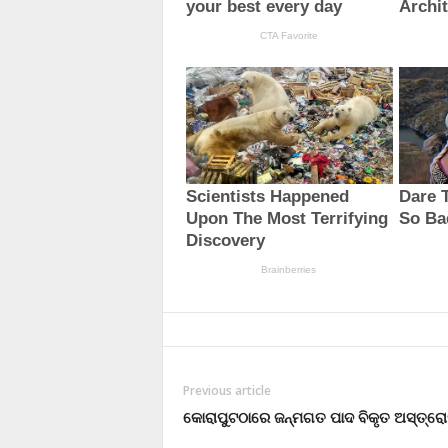
Previous article
କୋରାପୁଟଠାରେ ଜନ୍ମଗତ ପାଦ ବିକୃତ ଅସ୍ତ୍ର