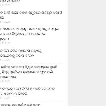
ସାଇ ସଙ୍ଗଠନ
 7, 2026
ତ ଅଲୀ କରାମତଙ୍କ ସ୍ମୃତିରେ ସାହିତ୍ୟ ସଭା ଓ
ୟରା
 7, 2026
ଲା ଆଇନ ସେବା ପ୍ରାଧିକରଣ ପକ୍ଷରୁ ନାରାୟଣ
୍ର ଉଚ୍ଚ ବିଦ୍ୟାଳୟରେ ସଚେତନତା
୍ୟକ୍ରମ
 7, 2026
କ ଜିଲା ଦଳିତ ମହାସଂଘ ପକ୍ଷରୁ
ାବିପନ୍ନଙ୍କୁ ରିଲିଫ ବଂଟନ
 7, 2026
ା ନାଳିଆ ରେବ କପାଳି,ଦୁଇ ସପ୍ତାହରେ ଦୁଇଟି
, ବିଷ୍ଣୁପୁରବିନ୍ଧା ରାସ୍ତାରେ ୩ ଫୁଟ ପାଣି,
ାଳରେ ଘାଇ
 7, 2026
ଫ ବଂଟନକୁ ନେଇ ବିଡିଓ ଓ ତହସିଲଦାରଙ୍କୁ
ଲା ଧାମନଗର ବିଜେଡି
 7, 2026
 ମା’ଙ୍କୁ ମୃତ ଦର୍ଶାଇ ଜମି ହଡ଼ପ