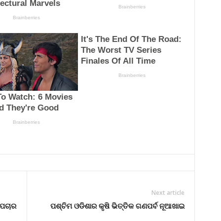
Next article
ୋପଚାର
ପଶ୍ଚିମ ଓଡିଶାର କୃଷି ଭିତ୍ତିକ ଗଣପର୍ବ ନୂଆଖାଇ