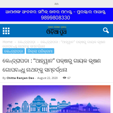
Ads
Home
କେନ୍ଦ୍ରାପଡ଼ା
କେନ୍ଦ୍ରାପଡା : “ଆହ୍ୱାନ” ପକ୍ଷରୁ ଗାୟକ ଭୂଷଣ
ଗୋପବନ୍ଧୁ ନାଥଙ୍କୁ ସମ୍ବର୍ଦ୍ଧନା
କେନ୍ଦ୍ରାପଡ଼ା
ଜିଲ୍ଲା ପରିକ୍ରମା
କେନ୍ଦ୍ରାପଡା : “ଆହ୍ୱାନ” ପକ୍ଷରୁ ଗାୟକ ଭୂଷଣ
ଗୋପବନ୍ଧୁ ନାଥଙ୍କୁ ସମ୍ବର୍ଦ୍ଧନା
By
Chitta Ranjan Das
-
August 22, 2020
67