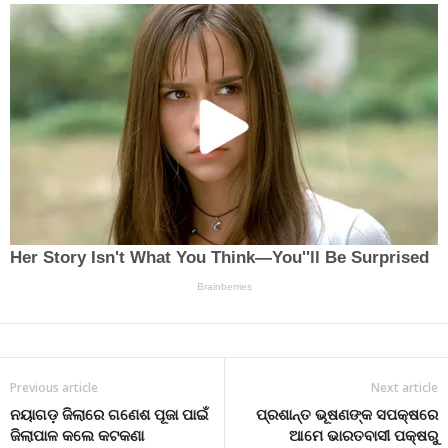
Previous article
Next article
ନୟାଗଡ଼ ଜିଲାରେ ଗଣେଶ ପୂଜା ପାଇଁ
ପ୍ରଶାନ୍ତ ଭୂଷଣଙ୍କ ସପକ୍ଷରେ
ଜିଲାପାଳ କଲେ କଟକଣା
ଆମେ ଭାରତବାସୀ ପକ୍ଷରୁ