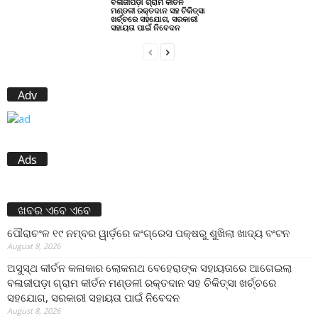
ବଳାଜୀପଡ଼ା ଗ୍ରାମ କୀର୍ତନ
ମଣ୍ଡଳୀ ରକ୍ତଦାନ ସହ ଚିକିତ୍ସା
ଖର୍ଚ୍ଚରେ ସହଯୋଗ, ସରକାରୀ
ସହାୟତା ପାଇଁ ନିବେଦନ
Adv
Ads
ଖବର ଏବେ ଏବେ
ପୌରାଚଂଳ ୧୯ ନମ୍ବର ୱାର୍ଡ଼ରେ କଂଗ୍ରେସ ପକ୍ଷରୁ ଶୁଖିଲା ଖାଦ୍ୟ ବଂଟନ
August 8, 2026
ଅସୁସ୍ଥ କୀର୍ତନ କଳାକାର ଲୋକନାଥ ବେହେରାଙ୍କ ସହାୟତାରେ ଆଗେଇଲା
ବଳାଜୀପଡ଼ା ଗ୍ରାମ କୀର୍ତନ ମଣ୍ଡଳୀ ରକ୍ତଦାନ ସହ ଚିକିତ୍ସା ଖର୍ଚ୍ଚରେ
ସହଯୋଗ, ସରକାରୀ ସହାୟତା ପାଇଁ ନିବେଦନ
August 8, 2026