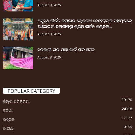
August 8, 2026
ଅସୁସ୍ଥ କୀର୍ତନ କଳାକାର ଲୋକନାଥ ବେହେରାଙ୍କ ସହାୟତାରେ
ଆଗେଇଲା ବଳାଜୀପଡ଼ା ଗ୍ରାମ କୀର୍ତନ ମଣ୍ଡଳୀ...
August 8, 2026
ସରକାରୀ ଘର ଯାହା ପାଇଁ ସାତ ସପନ
August 8, 2026
POPULAR CATEGORY
39170
ଜିଲ୍ଲା ପରିକ୍ରମା
24318
ଓଡ଼ିଶା
17127
ଭଦ୍ରକ
9169
ଜାତୀୟ