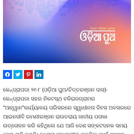
କେନ୍ଦ୍ରାପଡା ୨୧-୮ (ଓଡ଼ିଆ ପୁଅ/ଚିତ୍ତରଞ୍ଜନ ଦାସ)-
କେନ୍ଦ୍ରାପଡା ସହର ନିକଟସ୍ଥ ବଳିରାଜଗ୍ରାମର
“ଆହ୍ୱାନ”କାର୍ଯ୍ୟାଳୟ ପରିସରରେ ସ୍ୱାଧୀନତା ଦିବସ ଅବସରରେ
ଆଇନଜୀବି ରମଣୀରଞ୍ଜନ ରାଉତରାୟ ଜାତୀୟ ପତାକା
ଉତ୍ତୋଳନ କରି କହିଥିଲେ ଯେ ଆଜି ଦେଶ ସଙ୍କଟଜନକ ସମୟ