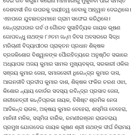
ଦେଇ ଗତି କରୁଛି। କରୋନା ମହାମାରୀରୁ ମୁକୁଳିବା ପାଇଁ ସମସ୍ତ
ଦେଶବାସୀ ନିଜ ଉପରକୁ ଦାୟୀତ୍ୱ ନେବାକୁ ଆହ୍ୱାନ ଦେଇଥିଲେ।
ଏହାପରେ ଯୁବଛାତ୍ରମାନେ ଗ୍ରାମ ସଫେଇ କରିଥିଲେ।
କେନ୍ଦ୍ରାପଡାର ଗର୍ବ ଓ ଗୈାରବ ସୁସାହିତ୍ୟିକ ଗାୟକ ଭୂଷଣ
ଗୋପବନ୍ଧୁ ନାଥଙ୍କ ୮୬ତମ ଜନ୍ମ ଦିବସ ଅବସରରେ ସିଦ୍ଧ
ମରିଚାଣୀ ବିଦ୍ୟାପୀଠର ପ୍ରାକ୍ତନ ପ୍ରଧାନ ଶିକ୍ଷକ
ବ୍ରଜକିଶୋର ବିଶ୍ୱାଳଙ୍କ ପୈାରହିତ୍ୟରେ ଅନୁଷ୍ଠିତ ସଭାରେ
ଅଧ୍ୟାପକ ଅଜୟ କୁମାର ସାମଲ ମୁଖ୍ୟବକ୍ତା, ସରକାରୀ ଓକିଲ
ସଞ୍ଜୟ କୁମାର ଜେନା, ସମାଜସେବୀ ଧିରେନ୍ଦ୍ର କୁମାର ଦାସ,
ଆଇନଜୀବି ପ୍ରଦୀପ କୁମାର ଦାଶ, ଶିକ୍ଷକ ଫକିର ଚରଣ ଓଝା,
କିଶୋର ନ୍ୟାୟ ବୋର୍ଡର ସଦସ୍ୟ ରବିନ୍ଦ୍ର ପ୍ରସାଦ ଜେନା,
ନାରୀନେତ୍ରୀ କାନ୍ତିପ୍ରଭା ନାୟକ, ବିଶିଷ୍ଟ ଶ୍ରମିକ ନେତା
ଆଦିକନ୍ଦ ରାଉଳ, ଅକ୍ଷୟ କୁମାର ବେହେରା, ଶସ୍ମିତା ବେହେରା,
ମାନିନୀ ମଳିକ, ସସ୍ମିତା ବାରିିକ, ରମଣୀରଞ୍ଜନ ରାଉତରାୟ
ପ୍ରମୁଖ ଯୋଗଦେଇ ଗାୟକ ଭୂଷଣ ଶ୍ରୀ ନାଥଙ୍କ ଦୀର୍ଘ ନିରାମୟ