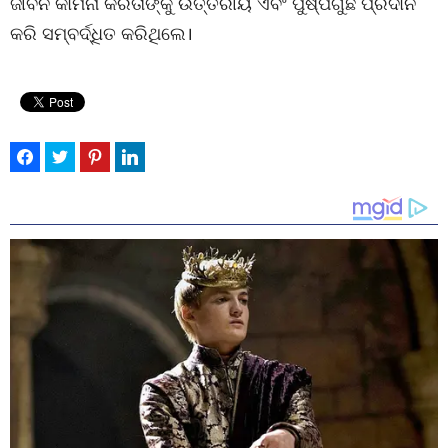
ଜୀବନ କାମନା କରିତାଙ୍କୁ ଉତ୍ତରୀୟ ଏବଂ ପୁଷ୍ପଗୁଛ ପ୍ରଦାନ
କରି ସମ୍ବର୍ଦ୍ଧିତ କରିଥିଲେ।