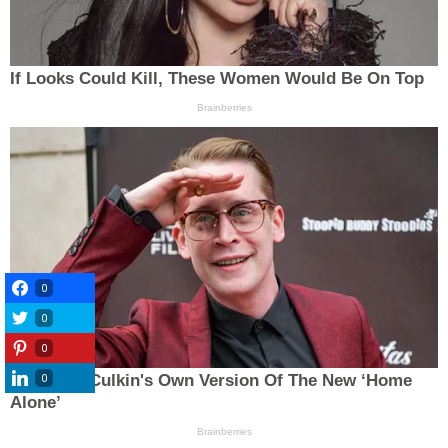
0
0
0
0