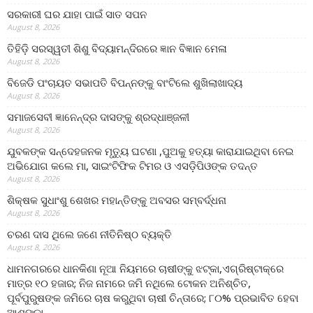
ସରକାରୀ ଘର ଯାହା ପାଇଁ ସାତ ସପନ
August 8, 2026
ତିହିଡି଼ ସରସ୍ୱତୀ ଶିଶୁ ବିଦ୍ୟାମନ୍ଦିରରେ ଜ୍ଞାନ ବିଜ୍ଞାନ ମେଳା
August 8, 2026
ବିଜେଡି ପଂଚାୟତ ସଭାପତି ବିପନ୍ନଙ୍କୁ ବାଂଟିଲେ ଶୁଖିଲାଖାଦ୍ୟ
August 8, 2026
ସମାଜସେବୀ ଜ୍ଞାନେନ୍ଦ୍ର ଦାସଙ୍କୁ ଶ୍ରଦ୍ଧାଞ୍ଜଳୀ
August 8, 2026
ଯୁବକଙ୍କ ସନ୍ଦେହଜନକ ମୃତ୍ୟୁ ଘଟଣା ,ପୁଅକୁ ହତ୍ୟା କାରାଯାଇଥିବା ନେଇ
ଅଭିଯୋଗ କଲେ ମା, ସାଇଂଟିଫିକ ଟିମର ଓ ଏସଡ଼ିପିଓଙ୍କ ତଦନ୍ତ
August 8, 2026
ଶିକ୍ଷକ ସୁଧାଂଶୁ ଶେଖର ମହାନ୍ତିଙ୍କୁ ଅବସର ସମ୍ବର୍ଦ୍ଧନା
August 8, 2026
ଚରଣ ଦାସ ଥିଲେ ଜଣେ ନୀତିନିଷ୍ଠ ବ୍ୟକ୍ତି
August 8, 2026
ଧାମନଗରରେ ଧାନକିଣା ନୂଆ ନିୟମରେ ଚାଷୀଙ୍କୁ ଝଟ୍‌କା,ଏଗ୍ରିଷ୍ଟାକ୍‌ରେ
ମାତ୍ର ୧୦ ହଜାର; ନିଜ ନାମରେ ଜମି ନଥିଲେ ଟୋକନ ଅନିଶ୍ଚିତ,
ପୂର୍ବପୁରୁଷଙ୍କ ଜମିରେ ଚାଷ କରୁଥିବା ଚାଷୀ ଚିନ୍ତାରେ; ୮୦% ପ୍ରଭାବିତ ହେବା
ଆଶଙ୍କା