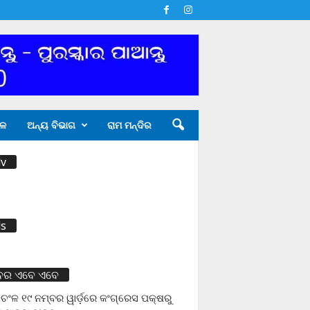
ଳ
ଅନ୍ୟ ବିଭାଗ
ରାମ ମନ୍ଦିର
v
s
ବର ଏବେ ଏବେ
ଚଂଳ ୧୯ ନମ୍ବର ୱାର୍ଡ଼ରେ କଂଗ୍ରେସ ପକ୍ଷରୁ