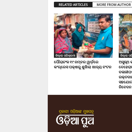
RELATED ARTICLES
MORE FROM AUTHOR
ଜିଲ୍ଲା ପରିକ୍ରମା
ଜିଲ୍ଲା ପର
ପୌରାଚଂଳ ୧୯ ନମ୍ବର ୱାର୍ଡ଼ରେ
ଅସୁସ୍ଥ 
କଂଗ୍ରେସ ପକ୍ଷରୁ ଶୁଖିଲା ଖାଦ୍ୟ ବଂଟନ
ବେହେରା
ବଳାଜୀପଡ଼
ରକ୍ତଦାନ 
ସହଯୋଗ,
ନିବେଦନ