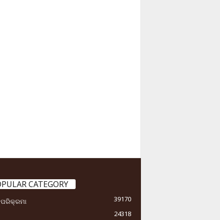
OPULAR CATEGORY
39170
ା ପରିକ୍ରମା
24318