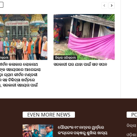
ିକ୍ରମା
ଜିଲ୍ଲା ପରିକ୍ରମା
କୀର୍ତନ କଳାକାର ଲୋକନାଥ
ସରକାରୀ ଘର ଯାହା ପାଇଁ ସାତ ସପନ
ଙ୍କ ସହାୟତାରେ ଆଗେଇଲା
ା ଗ୍ରାମ କୀର୍ତନ ମଣ୍ଡଳୀ
ସହ ଚିକିତ୍ସା ଖର୍ଚ୍ଚରେ
 ସରକାରୀ ସହାୟତା ପାଇଁ
EVEN MORE NEWS
P
ଜିଲ୍ଲ
ପୌରାଚଂଳ ୧୯ ନମ୍ବର ୱାର୍ଡ଼ରେ
କଂଗ୍ରେସ ପକ୍ଷରୁ ଶୁଖିଲା ଖାଦ୍ୟ
ଓଡ଼ିଶା