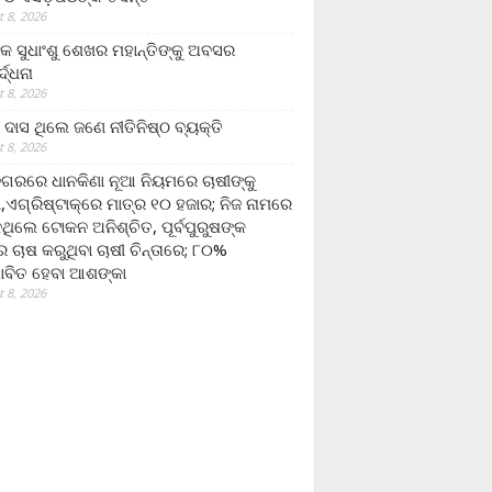
 8, 2026
ଷକ ସୁଧାଂଶୁ ଶେଖର ମହାନ୍ତିଙ୍କୁ ଅବସର
୍ଦ୍ଧନା
 8, 2026
ଦାସ ଥିଲେ ଜଣେ ନୀତିନିଷ୍ଠ ବ୍ୟକ୍ତି
 8, 2026
ଗରରେ ଧାନକିଣା ନୂଆ ନିୟମରେ ଚାଷୀଙ୍କୁ
ା,ଏଗ୍ରିଷ୍ଟାକ୍‌ରେ ମାତ୍ର ୧୦ ହଜାର; ନିଜ ନାମରେ
ନଥିଲେ ଟୋକନ ଅନିଶ୍ଚିତ, ପୂର୍ବପୁରୁଷଙ୍କ
 ଚାଷ କରୁଥିବା ଚାଷୀ ଚିନ୍ତାରେ; ୮୦%
ାବିତ ହେବା ଆଶଙ୍କା
 8, 2026