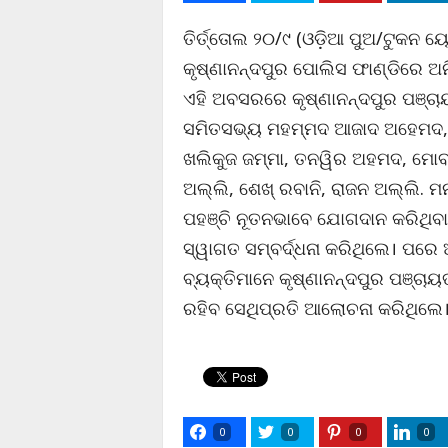
ତିର୍ତ୍ତୋଲ ୨୦/୯ (ଓଡ଼ିଆ ପୁଅ/ଟୁକନ ୟେ
କୃଷ୍ଣାନନ୍ଦପୁର ପୋଲିସ ଫାଣ୍ଡିରେ ଅ
ଏହି ଅବସରରେ କୃଷ୍ଣାନନ୍ଦପୁର ପଞ୍ଚ
ସମିତସଭ୍ୟ ମହମ୍ମଦ ଆଜାଦ ଅହେମଦ, ସ
ଖଲିକୁଜ ଜମ୍ମା, ତନୱିର ଅହମଦ, ମୋବା
ଅଲ୍ଲି, ଶେଖ୍ ରବାନି, ରାଜନ ଅଲ୍ଲି. 
ପହଞ୍ଚି ନୂତନଭାବେ ଯୋଗଦାନ କରିଥିବା 
ସ୍ୱାଗତ ସମ୍ବର୍ଦ୍ଧନା କରିଥିଲେ। ପରେ
ବ୍ୟକ୍ତିମାନେ କୃଷ୍ଣାନନ୍ଦପୁର ପଞ୍ଚା
ରହିବ ସେଥିପ୍ରତି ଆଲୋଚନା କରିଥିଲେ
0
0
0
0