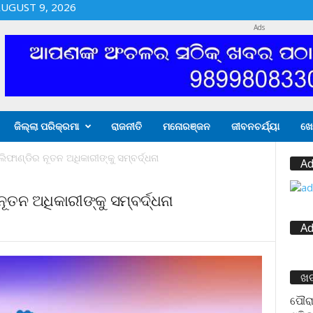
UGUST 9, 2026
Ads
ଜିଲ୍ଲା ପରିକ୍ରମା
ରାଜନୀତି
ମନୋରଞ୍ଜନ
ଜୀବନଚର୍ଯ୍ୟା
ଖେ
ିଫାଣ୍ଡିର ନୂତନ ଅଧିକାରୀଙ୍କୁ ସମ୍ବର୍ଦ୍ଧନା
Ad
ୂତନ ଅଧିକାରୀଙ୍କୁ ସମ୍ବର୍ଦ୍ଧନା
Ad
ଖ
ପୌରା