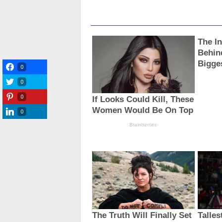
0
0
0
0