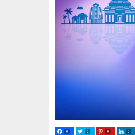
0
0
0
0