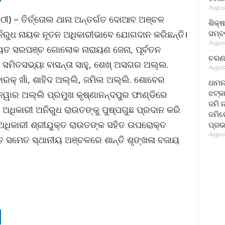
August
ଠୀ) – ତିର୍ତ୍ତୋଲ ଥାନା ଅନ୍ତର୍ଗତ ଦୋଆବ ଅଞ୍ଚଳ
ଶିକ୍
ସମ୍ବର
ନିରୁଧ ନାୟକ ନୂତନ ଅଧିକାରୀଭାବେ ଯୋଗଦାନ କରିଛନ୍ତି।
August
ାୟତ ସରପଞ୍ଚ ଗୋଲୋକ ନାରାୟଣ ଜେନା, ପୂର୍ବତନ
ଚରଣ 
ମିତସଭ୍ୟା ବାସନ୍ତା ସାହୁ, ଶେଖ୍ ଅସଗର ଅଲ୍ଲ.
August
ରକ୍ ଖାଁ, ଶାହିଦ ଅଲ୍ଲି, ଜମିଲ ଅଲ୍ଲି. ଶୋବେର
ଧାମନ
ଝଟ୍‌କ
ମନୱାର ଅଲ୍ଲି ପ୍ରମୁଖ କୃଷ୍ଣାନନ୍ଦପୁର ଫାଣ୍ଡିରେ
ଜମି 
ଅଧିକାରୀ ଅନିରୁଧ ରାଉତଙ୍କୁ ପୁଷ୍ପଗୁଛ ପ୍ରଦାନ କରି
ଜମିରେ
 ଅଧିକାରୀ ଶ୍ରୀଯୁକ୍ତ ରାଉତଙ୍କ ସହିତ ଉପରୋକ୍ତ
ପ୍ରଭ
August
ୟତ ସମେତ ସ୍ଥାନୀୟ ଅଞ୍ଚଳରେ ଶାନ୍ତି ଶୃଙ୍ଖଳା ବଜାୟ
।