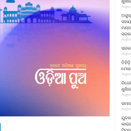
ଶୁଖି
August
ଅସୁସ
ସହାୟ
ମଣ୍ଡ
ସରକା
August
ସରକା
August
ତିହିଡ
ମେଳା
August
ବିଜେ
ଶୁଖି
August
ସମାଜସ
August
ଯୁବକ
କାରା
ଟିମର