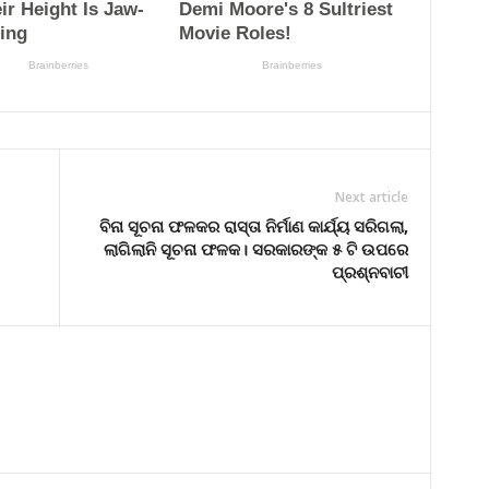
Next article
ବିନା ସୂଚନା ଫଳକର ରାସ୍ତା ନିର୍ମାଣ କାର୍ଯ୍ୟ ସରିଗଲା,
ଲାଗିଲାନି ସୂଚନା ଫଳକ। ସରକାରଙ୍କ ୫ ଟି ଉପରେ
ପ୍ରଶ୍ନବାଚୀ