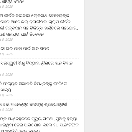
ଲା ଖାଦ୍ୟ ବଂଟନ
 8, 2026
୍ଥ କୀର୍ତନ କଳାକାର ଲୋକନାଥ ବେହେରାଙ୍କ
ତାରେ ଆଗେଇଲା ବଳାଜୀପଡ଼ା ଗ୍ରାମ କୀର୍ତନ
ଳୀ ରକ୍ତଦାନ ସହ ଚିକିତ୍ସା ଖର୍ଚ୍ଚରେ ସହଯୋଗ,
ରୀ ସହାୟତା ପାଇଁ ନିବେଦନ
 8, 2026
ରୀ ଘର ଯାହା ପାଇଁ ସାତ ସପନ
 8, 2026
ି଼ ସରସ୍ୱତୀ ଶିଶୁ ବିଦ୍ୟାମନ୍ଦିରରେ ଜ୍ଞାନ ବିଜ୍ଞାନ
 8, 2026
ଡି ପଂଚାୟତ ସଭାପତି ବିପନ୍ନଙ୍କୁ ବାଂଟିଲେ
ଲାଖାଦ୍ୟ
 8, 2026
େବୀ ଜ୍ଞାନେନ୍ଦ୍ର ଦାସଙ୍କୁ ଶ୍ରଦ୍ଧାଞ୍ଜଳୀ
 8, 2026
ଙ୍କ ସନ୍ଦେହଜନକ ମୃତ୍ୟୁ ଘଟଣା ,ପୁଅକୁ ହତ୍ୟା
ଯାଇଥିବା ନେଇ ଅଭିଯୋଗ କଲେ ମା, ସାଇଂଟିଫିକ
 ଓ ଏସଡ଼ିପିଓଙ୍କ ତଦନ୍ତ