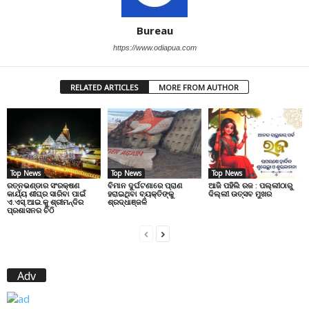
Bureau
https://www.odiapua.com
RELATED ARTICLES
MORE FROM AUTHOR
Top News
Top News
Top News
ରତ୍ନଭଣ୍ଡାର ସଂରକ୍ଷଣ
ବିମାନ ଦୁର୍ଘଟଣାରେ ପ୍ରାଣ
ଆଜି ପହିଲି ରଜ : ପଲ୍ଲୀଠାରୁ
କାର୍ଯ୍ୟ ଶୀଘ୍ର ସାରିବା ପାଇଁ
ହରାଇଥିବା ବ୍ୟକ୍ତିଙ୍କୁ
ଦିଲ୍ଲୀ ଉତ୍ସବ ମୁଖର
ଏ.ଏସ୍.ଆଇ.କୁ ଶ୍ରୀମନ୍ଦିର
ଶ୍ରଦ୍ଧାଞ୍ଜଳି
ପ୍ରଶାସନର ଚିଠି
Adv