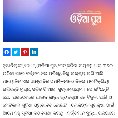
ନୂଆଦିଲ୍ଲୀ,୧୬ ।୮,(ଓଡ଼ିଆ ପୁଅ/ପଙ୍କଜିନୀ ନାୟକ): ଧାରା ୩୭୦
ଉଠିବା ପରେ ବର୍ତ୍ତମାନର ପରିସ୍ଥିତିକୁ ଲକ୍ଷ୍ୟ ରଖି ଆଜି
ଆୟୋଜିତ ଏକ ସାମ୍ବାଦିକ ସମ୍ମିଳନୀରେ ନିଜର ପ୍ରତିକ୍ରିୟା
ରଖିଛନ୍ତି ମୁଖ୍ୟ ସଚିବ ବି.ଆର. ସୁବ୍ରମଣ୍ୟମ । ସେ କହିଛନ୍ତି
ଯେ, ‘ପ୍ରଦେଶରେ ଆଇନ କାନୁନ୍ ବ୍ୟବସ୍ଥା ସହ ବିଜୁଳି, ପାଣି ଓ
ମେଡିକାଲ ସୁବିଧା ପ୍ରଭାବିତ ହୋଇଛି । ଲୋକଙ୍କ ସୁରକ୍ଷା ପାଇଁ
ଆମେ ବହୁ ସୁବିଧା ବ୍ୟବସ୍ଥା କରିଛୁ । ବର୍ତ୍ତମାନ ସୁଦ୍ଧା ରାଜ୍ୟରେ