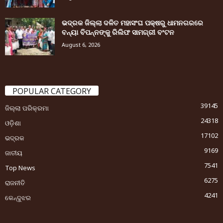
ଭଦ୍ରକ ଜିଲ୍ଲା ଦଳିତ ମହାସଂଘ ପକ୍ଷରୁ ଧାମନଗରରେ
ବନ୍ୟା ବିପନ୍ନଙ୍କୁ ରିଲିଫ ସାମଗ୍ରୀ ବଂଟନ
August 6, 2026
POPULAR CATEGORY
39145
ଜିଲ୍ଲା ପରିକ୍ରମା
24318
ଓଡ଼ିଶା
17102
ଭଦ୍ରକ
9169
ଜାତୀୟ
7541
Top News
6275
ରାଜନୀତି
4241
କେନ୍ଦୁଝର