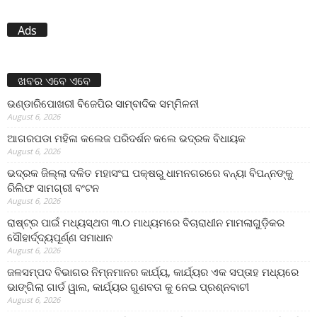
Ads
ଖବର ଏବେ ଏବେ
ଭଣ୍ଡାରିପୋଖରୀ ବିଜେପିର ସାମ୍ବାଦିକ ସମ୍ମିଳନୀ
August 6, 2026
ଆଗରପଡା ମହିଳା କଲେଜ ପରିଦର୍ଶନ କଲେ ଭଦ୍ରକ ବିଧାୟକ
August 6, 2026
ଭଦ୍ରକ ଜିଲ୍ଲା ଦଳିତ ମହାସଂଘ ପକ୍ଷରୁ ଧାମନଗରରେ ବନ୍ୟା ବିପନ୍ନଙ୍କୁ
ରିଲିଫ ସାମଗ୍ରୀ ବଂଟନ
August 6, 2026
ରାଷ୍ଟ୍ର ପାଇଁ ମଧ୍ୟସ୍ଥତା ୩.୦ ମାଧ୍ୟମରେ ବିଚାରାଧୀନ ମାମଲାଗୁଡ଼ିକର
ସୌହାର୍ଦ୍ଦ୍ୟପୂର୍ଣ୍ଣ ସମାଧାନ
August 6, 2026
ଜଳସମ୍ପଦ ବିଭାଗର ନିମ୍ନମାନର କାର୍ଯ୍ୟ, କାର୍ଯ୍ୟର ଏକ ସପ୍ତାହ ମଧ୍ୟରେ
ଭାଙ୍ଗିଲା ଗାର୍ଡ ୱାଲ, କାର୍ଯ୍ୟର ଗୁଣବତା କୁ ନେଇ ପ୍ରଶ୍ନବାଚୀ
August 6, 2026