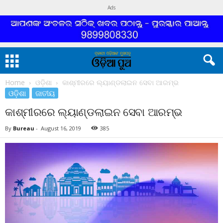
Ads
Home
ଓଡ଼ିଶା
କାଶ୍ମୀରରେ ଲ୍ୟାଣ୍ଡଲାଇନ ସେବା ଆରମ୍ଭ
ଓଡ଼ିଶା
ଜାତୀୟ
କାଶ୍ମୀରରେ ଲ୍ୟାଣ୍ଡଲାଇନ ସେବା ଆରମ୍ଭ
By
Bureau
-
August 16, 2019
385