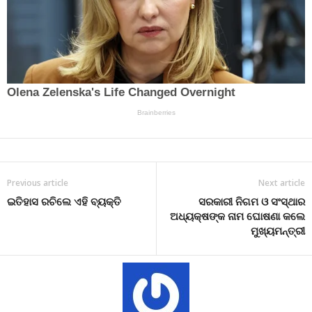
Previous article
Next article
ଇତିହାସ ରଚିଲେ ଏହି ବ୍ୟକ୍ତି
ସରକାରୀ ନିଗମ ଓ ସଂସ୍ଥାର
ଅଧ୍ୟକ୍ଷଙ୍କ ନାମ ଘୋଷଣା କଲେ
ମୁଖ୍ୟମନ୍ତ୍ରୀ