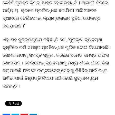
କେହିବି ମୃତାହତ କିମ୍ବା ଆହତ ହୋଇନାହାନ୍ତି । ଆଗାମୀ ଦିନରେ
ପର୍ଯ୍ୟାୟ କ୍ରମେ ପ୍ରତିବନ୍ଧକ ହଟାଯିବ। ଆଜି ଅନେକ
ସ୍ଥାନରେ ଟେଲିଫୋନ, ଲ୍ୟାଣ୍ଡଲାଇନ ସୁବିଧା ଉପଲବ୍ଧ
କରାଯାଇଛି ।’
ଏହା ସହ ସୁବ୍ରମଣ୍ୟମ କହିଛନ୍ତି ଯେ, ‘ସୁରକ୍ଷା ବ୍ୟବସ୍ଥା
ଦୃଷ୍ଟିରେ ରଖି ସମସ୍ତ ପ୍ରତିବନ୍ଧକ ଗୁଡିକ ହଟାଇ ଦିଆଯାଉଛି ।
ସୋମବାରଠାରୁ ସମସ୍ତ ସ୍କୁଲ, କଲେଜ ସମେତ ସମସ୍ତ ଅଫିସ
ଖୋଲାଯିବ । ଟେଲିଫୋନ୍ ବ୍ୟବସ୍ଥାକୁ ମଧ୍ୟ ଧୀରେ ଧୀରେ ଢିଲା
କରାଯାଉଛି ।’ତେବେ ଇଣ୍ଟରନେଟ୍ ସେବାକୁ କିଛିଦିନ ପାଇଁ ବନ୍ଦ
ରଖିବା ପାଇଁ ନିଷ୍ପତ୍ତି ନିଆଯାଇଛି ବୋଲି ସୁବ୍ରମଣ୍ୟମ
କହିଛନ୍ତି ।