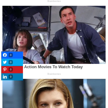
0
0
0
0