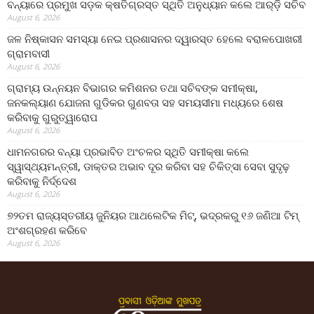
ବନ୍ୟାରେ ପ୍ରମୁଖ ସଡ଼କ କ୍ଷତିଗ୍ରସ୍ତ ସ୍ଥିତି ଅନୁଧ୍ୟାନ କଲେ ଆର୍‌ଡ଼ି ସଚିବ
August 6, 2026
ଜଳ ନିଷ୍କାସନ ସମସ୍ୟା ନେଇ ପ୍ରଶାସନର ଦ୍ୱାରସ୍ତ ହେଲେ ବରାଳପୋଖରୀ
ଗ୍ରାମବାସୀ
August 6, 2026
ଗ୍ରାମ୍ୟ ଉନ୍ନୟନ ବିଭାଗର କମିଶନର ତଥା ସଚିବଙ୍କ ସମୀକ୍ଷା,
ଜନକଲ୍ୟାଣ ଯୋଜନା ଗୁଡିକର ଗୁଣବତା ସହ ସମୟସୀମା ମଧ୍ୟରେ ଶେଷ
କରିବାକୁ ଗୁରୁତ୍ୱାରୋପ
August 6, 2026
ଧାମନଗରର ବନ୍ୟା ପ୍ରଭାବିତ ଅଂଚଳର ସ୍ଥିତି ସମୀକ୍ଷା କଲେ
ସ୍ୱାସ୍ଥ୍ୟମନ୍ତ୍ରୀ, ଡାକ୍ତର ଅଭାବ ଦୂର କରିବା ସହ ଚିକିତ୍ସା ସେବା ସୁଦୃଢ଼
କରିବାକୁ ନିର୍ଦ୍ଦେଶ
August 6, 2026
୭୨ତମ ରାଜ୍ୟସ୍ତରୀୟ ଜୁନିୟର ଆଥଲେଟିକ ମିଟ୍‌, ଭଦ୍ରକରୁ ୧୬ ଜଣିଆ ଟିମ୍
ଅଂଶଗ୍ରହଣ କରିବେ
August 6, 2026