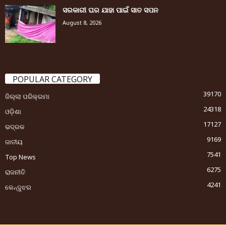
ସରକାରୀ ଘର ଯାହା ପାଇଁ ସାତ ସପନ
August 8, 2026
POPULAR CATEGORY
39170
ଜିଲ୍ଲା ପରିକ୍ରମା
24318
ଓଡ଼ିଶା
17127
ଭଦ୍ରକ
9169
ଜାତୀୟ
7541
Top News
6275
ରାଜନୀତି
4241
କେନ୍ଦୁଝର