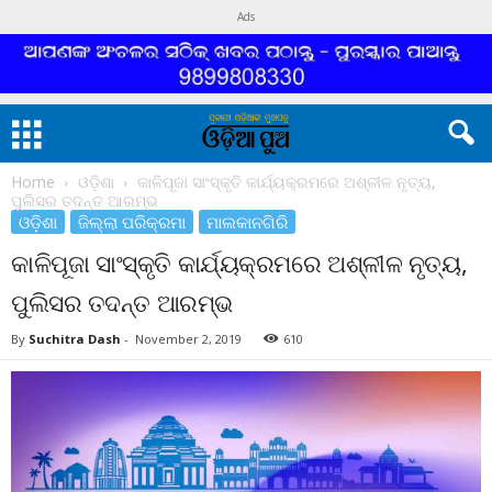
Ads
Home
ଓଡ଼ିଶା
କାଳିପୂଜା ସାଂସ୍କୃତି କାର୍ଯ୍ୟକ୍ରମରେ ଅଶ୍ଳୀଳ ନୃତ୍ୟ,
ପୁଲିସର ତଦନ୍ତ ଆରମ୍ଭ
ଓଡ଼ିଶା
ଜିଲ୍ଲା ପରିକ୍ରମା
ମାଲକାନଗିରି
କାଳିପୂଜା ସାଂସ୍କୃତି କାର୍ଯ୍ୟକ୍ରମରେ ଅଶ୍ଳୀଳ ନୃତ୍ୟ,
ପୁଲିସର ତଦନ୍ତ ଆରମ୍ଭ
By
Suchitra Dash
-
November 2, 2019
610