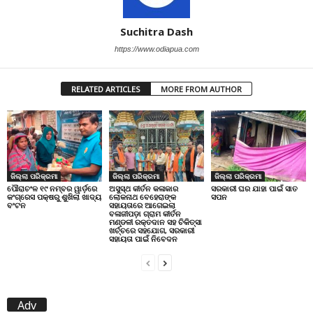
Suchitra Dash
https://www.odiapua.com
RELATED ARTICLES
MORE FROM AUTHOR
ଜିଲ୍ଲା ପରିକ୍ରମା
ଜିଲ୍ଲା ପରିକ୍ରମା
ଜିଲ୍ଲା ପରିକ୍ରମା
ପୌରାଚଂଳ ୧୯ ନମ୍ବର ୱାର୍ଡ଼ରେ
ଅସୁସ୍ଥ କୀର୍ତନ କଳାକାର
ସରକାରୀ ଘର ଯାହା ପାଇଁ ସାତ
କଂଗ୍ରେସ ପକ୍ଷରୁ ଶୁଖିଲା ଖାଦ୍ୟ
ଲୋକନାଥ ବେହେରାଙ୍କ
ସପନ
ବଂଟନ
ସହାୟତାରେ ଆଗେଇଲା
ବଳାଜୀପଡ଼ା ଗ୍ରାମ କୀର୍ତନ
ମଣ୍ଡଳୀ ରକ୍ତଦାନ ସହ ଚିକିତ୍ସା
ଖର୍ଚ୍ଚରେ ସହଯୋଗ, ସରକାରୀ
ସହାୟତା ପାଇଁ ନିବେଦନ
Adv