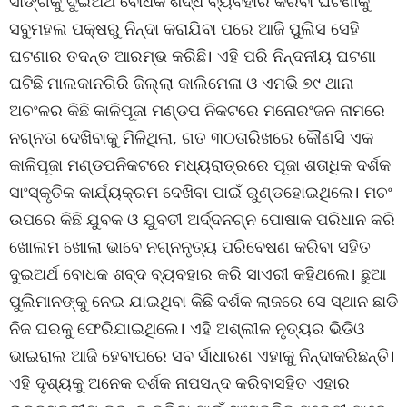
ସାଙ୍ଗକୁ ଦୁଇଅର୍ଥ ବୋଧକ ଶଦ୍ଧ ବ୍ୟବହାର କରିବା ଘଟଣାକୁ
ସବୁମହଲ ପକ୍ଷରୁ ନିନ୍ଦା କରାଯିବା ପରେ ଆଜି ପୁଲିସ ସେହି
ଘଟଣାର ତଦନ୍ତ ଆରମ୍ଭ କରିଛି। ଏହି ପରି ନିନ୍ଦନୀୟ ଘଟଣା
ଘଟିଛି ମାଲକାନଗିରି ଜିଲ୍ଲା କାଲିମେଳା ଓ ଏମଭି ୭୯ ଥାନା
ଅଚଂଳର କିଛି କାଳିପୂଜା ମଣ୍ଡପ ନିକଟରେ ମନୋରଂଜନ ନାମରେ
ନଗ୍ନତା ଦେଖିବାକୁ ମିଳିଥିଲା, ଗତ ୩୦ତାରିଖରେ କୌଣସି ଏକ
କାଳିପୂଜା ମଣ୍ଡପନିକଟରେ ମଧ୍ୟରାତ୍ରରେ ପୂଜା ଶତାଧିକ ଦର୍ଶକ
ସାଂସ୍କୃତିକ କାର୍ଯ୍ୟକ୍ରମ ଦେଖିବା ପାଇଁ ରୁଣ୍ଡହୋଇଥିଲେ। ମଚଂ
ଉପରେ କିଛି ଯୁବକ ଓ ଯୁବତୀ ଅର୍ଦ୍ଦନଗ୍ନ ପୋଷାକ ପରିଧାନ କରି
ଖୋଲମ ଖୋଲା ଭାବେ ନଗ୍ନନୃତ୍ୟ ପରିବେଷଣ କରିବା ସହିତ
ଦୁଇଅର୍ଥ ବୋଧକ ଶବ୍ଦ ବ୍ୟବହାର କରି ସାଏରୀ କହିଥଲେ। ଛୁଆ
ପୁଲିମାନଙ୍କୁ ନେଇ ଯାଇଥିବା କିଛି ଦର୍ଶକ ଲାଜରେ ସେ ସ୍ଥାନ ଛାଡି
ନିଜ ଘରକୁ ଫେରିଯାଇଥିଲେ। ଏହି ଅଶ୍ଲୀଳ ନୃତ୍ୟର ଭିଡିଓ
ଭାଇରାଲ ଆଜି ହେବାପରେ ସବ ର୍ସାଧାରଣ ଏହାକୁ ନିନ୍ଦାକରିଛନ୍ତି।
ଏହି ଦୃଶ୍ୟକୁ ଅନେକ ଦର୍ଶକ ନାପସନ୍ଦ କରିବାସହିତ ଏହାର