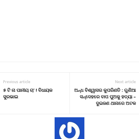
Previous article
Next article
୫ ଟି ନା ପାନୀୟ ଚା’ ! ବିଧାୟକ
ଅନ୍ଧ ବିଶ୍ୱାସର କୁପରିଣତି : ଗୁଣିଆ
ସୁରଭାଇ
ସନ୍ଦେହରେ ବାପ ପୁଅକୁ ହତ୍ୟା –
ଦୁଇଜଣ ଥାନାରେ ଅଟକ