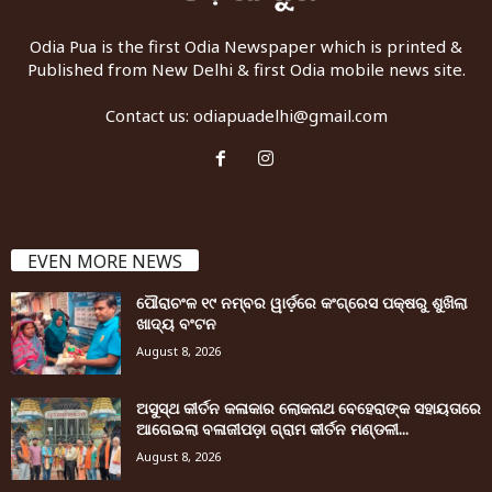
Odia Pua is the first Odia Newspaper which is printed &
Published from New Delhi & first Odia mobile news site.
Contact us:
odiapuadelhi@gmail.com
EVEN MORE NEWS
ପୌରାଚଂଳ ୧୯ ନମ୍ବର ୱାର୍ଡ଼ରେ କଂଗ୍ରେସ ପକ୍ଷରୁ ଶୁଖିଲା
ଖାଦ୍ୟ ବଂଟନ
August 8, 2026
ଅସୁସ୍ଥ କୀର୍ତନ କଳାକାର ଲୋକନାଥ ବେହେରାଙ୍କ ସହାୟତାରେ
ଆଗେଇଲା ବଳାଜୀପଡ଼ା ଗ୍ରାମ କୀର୍ତନ ମଣ୍ଡଳୀ...
August 8, 2026