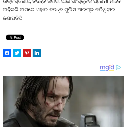
ଉଚ୍ଚସ୍ତରୀୟ ତଦନ୍ତ କରିବା ପାଇଁ ସାଂସ୍କୃତିକ ପ୍ରେମୀ ମାନେ
ଦାବିକରି ବାପରେ ଏହାର ତଦନ୍ତ ପୁଲିସ ଆରମ୍ଭ କରିଥିବାର
ଜଣାପଡିଛି।