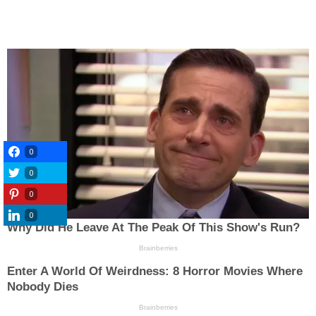
0
0
0
0