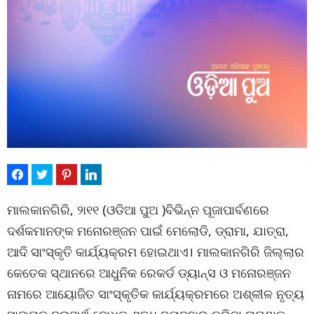
ମାଲକାନଗିରି, ୨ା୧୧ (ଓଡିଆ ପୁଅ )ବିଭିନ୍ନ ପୂଜାପାର୍ବଣରେ
ଦର୍ଶକମାନଙ୍କ ମନୋରଞ୍ଜନ ପାଇଁ ମେଲୋଡି, ଡ୍ରାମା, ଯାତ୍ରା,
ଆଦି ସାଂସ୍କୃତି କାର୍ଯ୍ୟକ୍ରମ ହୋଇଥାଏ। ମାଲକାନଗିରି ଜିଲ୍ଲାର
କେତେକ ସ୍ଥାନରେ ଆଧୁନିକ ରେକର୍ଡ ଡ୍ୟାନ୍ସ ଓ ମନୋରଞ୍ଜନ
ନାମରେ ଆୟୋଜିତ ସାଂସ୍କୃତିକ କାର୍ଯ୍ୟକ୍ରମରେ ଅଶ୍ଳୀଳ ନୃତ୍ୟ