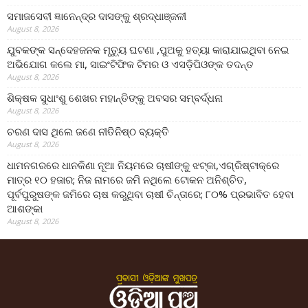
ସମାଜସେବୀ ଜ୍ଞାନେନ୍ଦ୍ର ଦାସଙ୍କୁ ଶ୍ରଦ୍ଧାଞ୍ଜଳୀ
August 8, 2026
ଯୁବକଙ୍କ ସନ୍ଦେହଜନକ ମୃତ୍ୟୁ ଘଟଣା ,ପୁଅକୁ ହତ୍ୟା କାରାଯାଇଥିବା ନେଇ
ଅଭିଯୋଗ କଲେ ମା, ସାଇଂଟିଫିକ ଟିମର ଓ ଏସଡ଼ିପିଓଙ୍କ ତଦନ୍ତ
August 8, 2026
ଶିକ୍ଷକ ସୁଧାଂଶୁ ଶେଖର ମହାନ୍ତିଙ୍କୁ ଅବସର ସମ୍ବର୍ଦ୍ଧନା
August 8, 2026
ଚରଣ ଦାସ ଥିଲେ ଜଣେ ନୀତିନିଷ୍ଠ ବ୍ୟକ୍ତି
August 8, 2026
ଧାମନଗରରେ ଧାନକିଣା ନୂଆ ନିୟମରେ ଚାଷୀଙ୍କୁ ଝଟ୍‌କା,ଏଗ୍ରିଷ୍ଟାକ୍‌ରେ
ମାତ୍ର ୧୦ ହଜାର; ନିଜ ନାମରେ ଜମି ନଥିଲେ ଟୋକନ ଅନିଶ୍ଚିତ,
ପୂର୍ବପୁରୁଷଙ୍କ ଜମିରେ ଚାଷ କରୁଥିବା ଚାଷୀ ଚିନ୍ତାରେ; ୮୦% ପ୍ରଭାବିତ ହେବା
ଆଶଙ୍କା
August 8, 2026