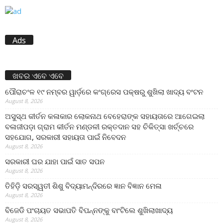
Ads
ଖବର ଏବେ ଏବେ
ପୌରାଚଂଳ ୧୯ ନମ୍ବର ୱାର୍ଡ଼ରେ କଂଗ୍ରେସ ପକ୍ଷରୁ ଶୁଖିଲା ଖାଦ୍ୟ ବଂଟନ
August 8, 2026
ଅସୁସ୍ଥ କୀର୍ତନ କଳାକାର ଲୋକନାଥ ବେହେରାଙ୍କ ସହାୟତାରେ ଆଗେଇଲା
ବଳାଜୀପଡ଼ା ଗ୍ରାମ କୀର୍ତନ ମଣ୍ଡଳୀ ରକ୍ତଦାନ ସହ ଚିକିତ୍ସା ଖର୍ଚ୍ଚରେ
ସହଯୋଗ, ସରକାରୀ ସହାୟତା ପାଇଁ ନିବେଦନ
August 8, 2026
ସରକାରୀ ଘର ଯାହା ପାଇଁ ସାତ ସପନ
August 8, 2026
ତିହିଡି଼ ସରସ୍ୱତୀ ଶିଶୁ ବିଦ୍ୟାମନ୍ଦିରରେ ଜ୍ଞାନ ବିଜ୍ଞାନ ମେଳା
August 8, 2026
ବିଜେଡି ପଂଚାୟତ ସଭାପତି ବିପନ୍ନଙ୍କୁ ବାଂଟିଲେ ଶୁଖିଲାଖାଦ୍ୟ
August 8, 2026