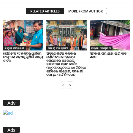
RELATED ARTICLES
MORE FROM AUTHOR
ଜିଲ୍ଲା ପରିକ୍ରମା
ଜିଲ୍ଲା ପରିକ୍ରମା
ଜିଲ୍ଲା ପରିକ୍ରମା
ପୌରାଚଂଳ ୧୯ ନମ୍ବର ୱାର୍ଡ଼ରେ
ଅସୁସ୍ଥ କୀର୍ତନ କଳାକାର
ସରକାରୀ ଘର ଯାହା ପାଇଁ ସାତ
କଂଗ୍ରେସ ପକ୍ଷରୁ ଶୁଖିଲା ଖାଦ୍ୟ
ଲୋକନାଥ ବେହେରାଙ୍କ
ସପନ
ବଂଟନ
ସହାୟତାରେ ଆଗେଇଲା
ବଳାଜୀପଡ଼ା ଗ୍ରାମ କୀର୍ତନ
ମଣ୍ଡଳୀ ରକ୍ତଦାନ ସହ ଚିକିତ୍ସା
ଖର୍ଚ୍ଚରେ ସହଯୋଗ, ସରକାରୀ
ସହାୟତା ପାଇଁ ନିବେଦନ
Adv
Ads