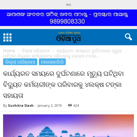
Ads
Home
ଜିଲ୍ଲା ପରିକ୍ରମା
କାର୍ଯ୍ୟରତ ସମୟରେ ଦୁର୍ଘଟଣାରେ ମୃତ୍ୟୁ
ଘଟିଥିବା ବିଦ୍ୟୁତ କର୍ମଚାରୀଙ୍କ ପରିବାରକୁ ୪ଲକ୍ଷ ଟଙ୍କା...
ଜିଲ୍ଲା ପରିକ୍ରମା
ମାଲକାନଗିରି
କାର୍ଯ୍ୟରତ ସମୟରେ ଦୁର୍ଘଟଣାରେ ମୃତ୍ୟୁ ଘଟିଥିବା
ବିଦ୍ୟୁତ କର୍ମଚାରୀଙ୍କ ପରିବାରକୁ ୪ଲକ୍ଷ ଟଙ୍କା
ସହାୟତା
By
Suchitra Dash
-
January 2, 2019
624