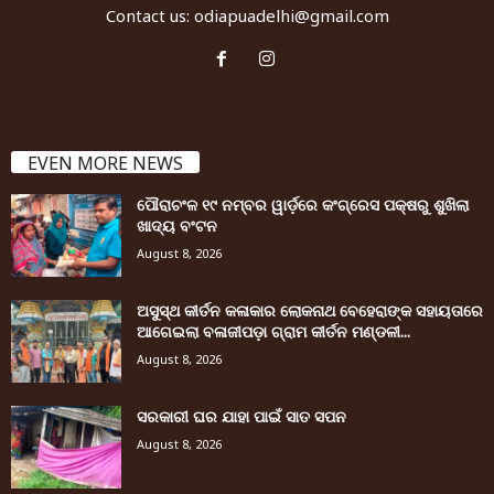
Contact us:
odiapuadelhi@gmail.com
EVEN MORE NEWS
ପୌରାଚଂଳ ୧୯ ନମ୍ବର ୱାର୍ଡ଼ରେ କଂଗ୍ରେସ ପକ୍ଷରୁ ଶୁଖିଲା
ଖାଦ୍ୟ ବଂଟନ
August 8, 2026
ଅସୁସ୍ଥ କୀର୍ତନ କଳାକାର ଲୋକନାଥ ବେହେରାଙ୍କ ସହାୟତାରେ
ଆଗେଇଲା ବଳାଜୀପଡ଼ା ଗ୍ରାମ କୀର୍ତନ ମଣ୍ଡଳୀ...
August 8, 2026
ସରକାରୀ ଘର ଯାହା ପାଇଁ ସାତ ସପନ
August 8, 2026