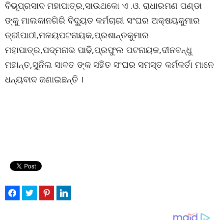
ବିଭୂପ୍ରସାଦ ମହାପାତ୍ର,ସାଉଥକୋ ଏ .ଓ. ରାଧାରମଣ ପଣ୍ଡା
ଙ୍କୁ ମାଲକାନଗିରି ବିଦ୍ୟୁତ କର୍ମଚାରୀ ସଂଘର ଅକ୍ଷୟକୁମାର
ତ୍ରୀପାଠୀ,ମଳୟପଟନାୟକ,ପ୍ରଶାନ୍ତକୁମାର
ମହାପାତ୍ର,ପଦ୍ମନାଭ ପାଢି,ପ୍ରଫୁଲ ପଟନାୟକ,ଦୀନବନ୍ଧୁ
ମହାନ୍ତ,ସୁନିଲ ସାବତ ଙ୍କ ସହିତ ସଂଘର ସମସ୍ତ କର୍ମକର୍ତା ମାନେ
ଧନ୍ୟବାଦ ଜଣାଇଛନ୍ତି ।