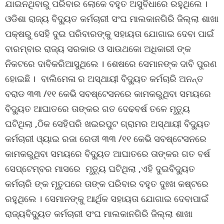
ଯାଇନଥିବାରୁ ପରିବାର ଲୋକେ ବହୁତ ଅସୁବିଧାରେ ରହୁଥିଲେ ।
ଓଡିଶା ରାଜ୍ୟ ବିଦ୍ୟୁତ କର୍ମଚାରୀ ସଂଘ ମାଲକାନଗିରି ଜିଲ୍ଲା ଶାଖା
ପକ୍ଷରୁ ସେହି ଦୁଇ ପରିବାରଙ୍କୁ ସହାୟତା ଯୋଗାଇ ଦେବା ପାଇଁ
ବାରମ୍ବାର ରାଜ୍ୟ ସରକାର ଓ ସାଉଥକୋ ଅଧିକାରୀ ଙ୍କ
ନିକଟରେ ଦାବିକରିଆସୁଥିଲେ । ଶେଷରେ ସେମାନଙ୍କ ଦାବି ପୁରଣ
ହୋଇଛି । ବାଲିମେଳା ର ଅସ୍ଥାୟୀ ବିଦ୍ୟୁତ କର୍ମଚାରି ଅନନ୍ତ
ବରାଡ ୩୩ /୧୧ କେଭି ସବଷ୍ଟେସନରେ କାମକରୁଥିବା ସମୟରେ
ବିଦ୍ୟୁତ ଆଘାତରେ ତାଙ୍କର ଗତ ଦେଢବର୍ଷ ତଳେ ମୃତ୍ୟୁ
ଘଟିଥିଲା ,ଠିକ ସେହିପରି ଖଇରପୁଟ ଗ୍ରାମର ଅସ୍ଥାୟୀ ବିଦ୍ୟୁତ
କର୍ମଚାରୀ ଓ୍ୟାଇ ରଜା ରେଡୀ ୩୩ /୧୧ କେଭି ସବଷ୍ଟେସନରେ
କାମକରୁଥିବା ସମୟରେ ବିଦ୍ୟୁତ ଆଘାତରେ ତାଙ୍କର ଗତ ବର୍ଷ
ସେପ୍ଟେମ୍ବର ମାସରେ ମୃତ୍ୟୁ ଘଟିଥିଲା ,ଏହି ଦୁଇବିଦ୍ୟୁତ
କର୍ମଚାରି ଙ୍କ ମୃତୁପରେ ତାଙ୍କ ପରିବାର ବହୁତ ଦୁଃଖ କଷ୍ଟରେ
ରହୁଥିଲେ । ସେମାନଙ୍କୁ ଆର୍ଥିକ ସହାୟତା ଯୋଗାଇ ଦେବାପାଇଁ
ରାଜ୍ୟବିଦ୍ୟୁତ କର୍ମଚାରୀ ସଂଘ ମାଲକାନଗିରି ଜିଲ୍ଲା ଶାଖା