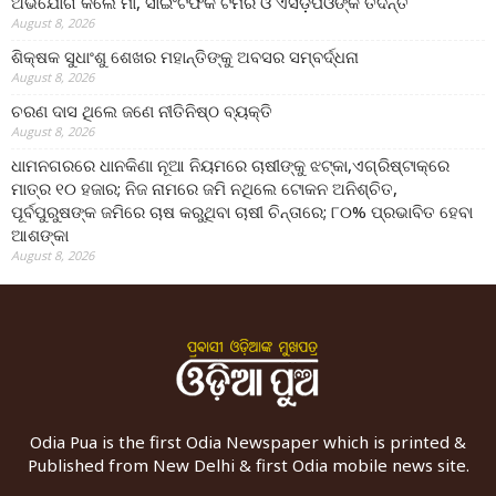
ଅଭିଯୋଗ କଲେ ମା, ସାଇଂଟିଫିକ ଟିମର ଓ ଏସଡ଼ିପିଓଙ୍କ ତଦନ୍ତ
August 8, 2026
ଶିକ୍ଷକ ସୁଧାଂଶୁ ଶେଖର ମହାନ୍ତିଙ୍କୁ ଅବସର ସମ୍ବର୍ଦ୍ଧନା
August 8, 2026
ଚରଣ ଦାସ ଥିଲେ ଜଣେ ନୀତିନିଷ୍ଠ ବ୍ୟକ୍ତି
August 8, 2026
ଧାମନଗରରେ ଧାନକିଣା ନୂଆ ନିୟମରେ ଚାଷୀଙ୍କୁ ଝଟ୍‌କା,ଏଗ୍ରିଷ୍ଟାକ୍‌ରେ
ମାତ୍ର ୧୦ ହଜାର; ନିଜ ନାମରେ ଜମି ନଥିଲେ ଟୋକନ ଅନିଶ୍ଚିତ,
ପୂର୍ବପୁରୁଷଙ୍କ ଜମିରେ ଚାଷ କରୁଥିବା ଚାଷୀ ଚିନ୍ତାରେ; ୮୦% ପ୍ରଭାବିତ ହେବା
ଆଶଙ୍କା
August 8, 2026
Odia Pua is the first Odia Newspaper which is printed &
Published from New Delhi & first Odia mobile news site.