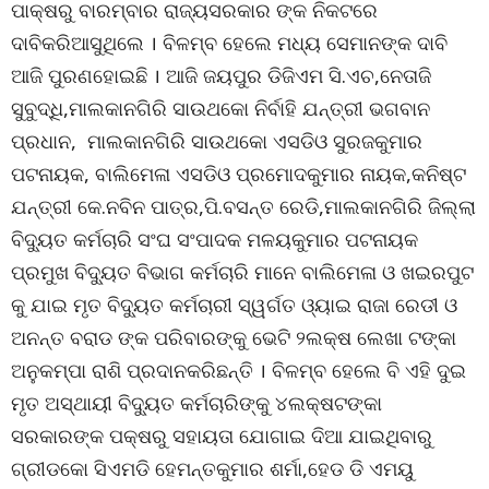
ପାକ୍ଷରୁ ବାରମ୍ବାର ରାଜ୍ୟସରକାର ଙ୍କ ନିକଟରେ
ଦାବିକରିଆସୁଥିଲେ । ବିଳମ୍ବ ହେଲେ ମଧ୍ୟ ସେମାନଙ୍କ ଦାବି
ଆଜି ପୁରଣହୋଇଛି । ଆଜି ଜୟପୁର ଡିଜିଏମ ସି.ଏଚ,ନେତାଜି
ସୁବୁଦ୍ଧି,ମାଲକାନଗିରି ସାଉଥକୋ ନିର୍ବାହି ଯନ୍ତ୍ରୀ ଭଗବାନ
ପ୍ରଧାନ, ମାଲକାନଗିରି ସାଉଥକୋ ଏସଡିଓ ସୁରଜକୁମାର
ପଟନାୟକ, ବାଲିମେଳା ଏସଡିଓ ପ୍ରମୋଦକୁମାର ନାୟକ,କନିଷ୍ଟ
ଯନ୍ତ୍ରୀ କେ.ନବିନ ପାତ୍ର,ପି.ବସନ୍ତ ରେଡି,ମାଲକାନଗିରି ଜିଲ୍ଲା
ବିଦ୍ୟୁତ କର୍ମଚାରି ସଂଘ ସଂପାଦକ ମଳୟକୁମାର ପଟନାୟକ
ପ୍ରମୁଖ ବିଦ୍ୟୁତ ବିଭାଗ କର୍ମଚାରି ମାନେ ବାଲିମେଳା ଓ ଖଇରପୁଟ
କୁ ଯାଇ ମୃତ ବିଦ୍ୟୁତ କର୍ମଚାରୀ ସ୍ୱର୍ଗତ ଓ୍ୟାଇ ରାଜା ରେଡୀ ଓ
ଅନନ୍ତ ବରାଡ ଙ୍କ ପରିବାରଙ୍କୁ ଭେଟି ୨ଲକ୍ଷ ଲେଖା ଟଙ୍କା
ଅନୁକମ୍ପା ରାଶି ପ୍ରଦାନକରିଛନ୍ତି । ବିଳମ୍ବ ହେଲେ ବି ଏହି ଦୁଇ
ମୃତ ଅସ୍ଥାୟୀ ବିଦ୍ୟୁତ କର୍ମଚାରିଙ୍କୁ ୪ଲକ୍ଷଟଙ୍କା
ସରକାରଙ୍କ ପକ୍ଷରୁ ସହାୟତା ଯୋଗାଇ ଦିଆ ଯାଇଥିବାରୁ
ଗ୍ରୀଡକୋ ସିଏମଡି ହେମନ୍ତକୁମାର ଶର୍ମା,ହେଡ ଡି ଏମୟୁ