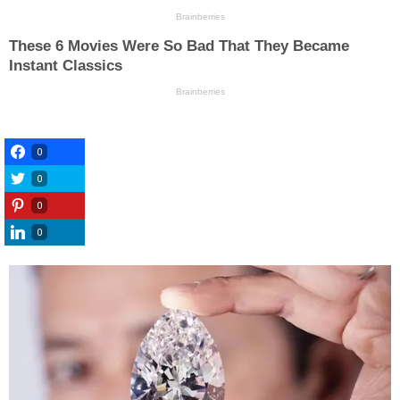
0
0
0
0