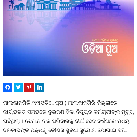
ମାଲକାନଗିରି,୨ା୧(ଓଡିଆ ପୁଅ ) ମାଲକାନଗିରି ଜିଲ୍ଲାରେ
କାର୍ଯ୍ୟରତ ସମୟରେ ଦୁଇଜଣ ଠିକା ବିଦ୍ୟୁତ କର୍ମଚାରୀଙ୍କ ମୃତ୍ୟୁ
ଘଟିଥିଲା । ସେମାନ ଙ୍କ ପରିବାରକୁ ଦୀର୍ଘ ଦେଢ ବର୍ଷପରେ ମଧ୍ୟ
ସରକାରଙ୍କ ପକ୍ଷରୁ କୌଣସି ସୁବିଧା ସୁଯୋଗ ଯୋଗାଇ ଦିଆ