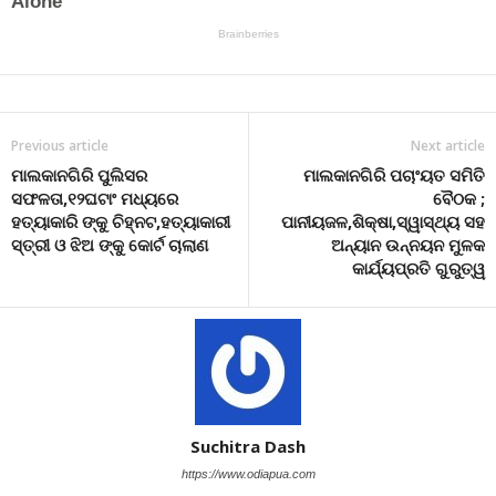
Previous article
Next article
ମାଲକାନଗିରି ପୁଲିସର
ମାଲକାନଗିରି ପଚାଂୟତ ସମିତି
ସଫଳତା,୧୨ଘଟାଂ ମଧ୍ୟରେ
ବୈଠକ ;
ହତ୍ୟାକାରି ଙ୍କୁ ଚିହ୍ନଟ,ହତ୍ୟାକାରୀ
ପାନୀୟଜଳ,ଶିକ୍ଷା,ସ୍ୱାସ୍ଥ୍ୟ ସହ
ସ୍ତ୍ରୀ ଓ ଝିଅ ଙ୍କୁ କୋର୍ଟ ଚାଲାଣ
ଅନ୍ୟାନ ଉନ୍ନୟନ ମୁଳକ
କାର୍ଯ୍ୟପ୍ରତି ଗୁରୁତ୍ୱ
Suchitra Dash
https://www.odiapua.com