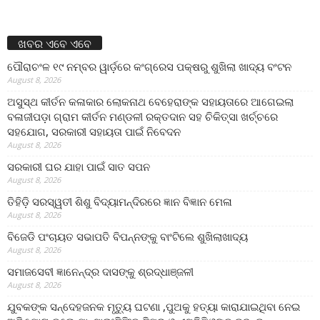
ଖବର ଏବେ ଏବେ
ପୌରାଚଂଳ ୧୯ ନମ୍ବର ୱାର୍ଡ଼ରେ କଂଗ୍ରେସ ପକ୍ଷରୁ ଶୁଖିଲା ଖାଦ୍ୟ ବଂଟନ
August 8, 2026
ଅସୁସ୍ଥ କୀର୍ତନ କଳାକାର ଲୋକନାଥ ବେହେରାଙ୍କ ସହାୟତାରେ ଆଗେଇଲା
ବଳାଜୀପଡ଼ା ଗ୍ରାମ କୀର୍ତନ ମଣ୍ଡଳୀ ରକ୍ତଦାନ ସହ ଚିକିତ୍ସା ଖର୍ଚ୍ଚରେ
ସହଯୋଗ, ସରକାରୀ ସହାୟତା ପାଇଁ ନିବେଦନ
August 8, 2026
ସରକାରୀ ଘର ଯାହା ପାଇଁ ସାତ ସପନ
August 8, 2026
ତିହିଡି଼ ସରସ୍ୱତୀ ଶିଶୁ ବିଦ୍ୟାମନ୍ଦିରରେ ଜ୍ଞାନ ବିଜ୍ଞାନ ମେଳା
August 8, 2026
ବିଜେଡି ପଂଚାୟତ ସଭାପତି ବିପନ୍ନଙ୍କୁ ବାଂଟିଲେ ଶୁଖିଲାଖାଦ୍ୟ
August 8, 2026
ସମାଜସେବୀ ଜ୍ଞାନେନ୍ଦ୍ର ଦାସଙ୍କୁ ଶ୍ରଦ୍ଧାଞ୍ଜଳୀ
August 8, 2026
ଯୁବକଙ୍କ ସନ୍ଦେହଜନକ ମୃତ୍ୟୁ ଘଟଣା ,ପୁଅକୁ ହତ୍ୟା କାରାଯାଇଥିବା ନେଇ