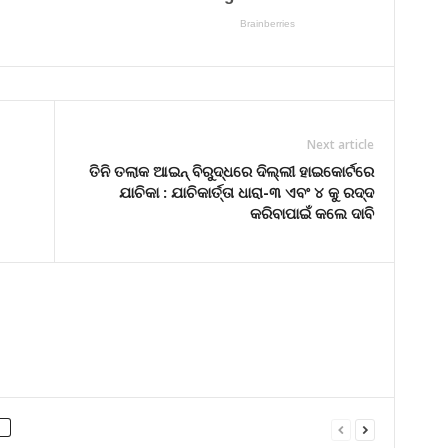
Next article
ତିନି ତଲାକ ଆଇନ୍ ବିରୁଦ୍ଧରେ ଦିଲ୍ଲୀ ହାଇକୋର୍ଟରେ
ଯାଚିକା : ଯାଚିକାର୍ତ୍ତା ଧାରା-୩ ଏବଂ ୪ କୁ ରଦ୍ଦ
କରିବାପାଇଁ କଲେ ଦାବି