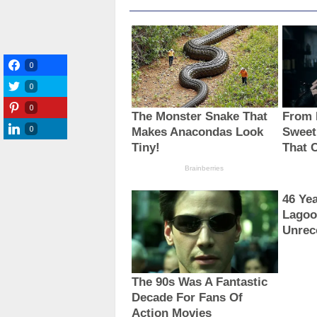
0
0
0
0