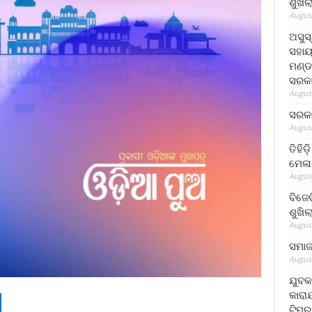
ଶୁଖି
August
ଅସୁସ
ସହାୟ
ମଣ୍ଡ
ସରକା
August
ସରକା
August
ତିହିଡ
ମେଳା
August
ବିଜେ
ଶୁଖି
August
ସମାଜସ
August
ଯୁବକ
କାରା
ଟିମର