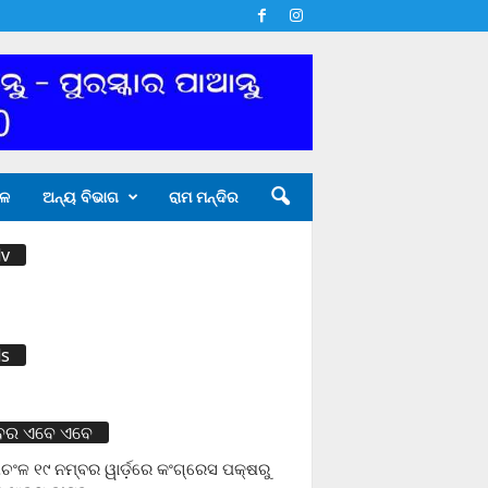
ଳ
ଅନ୍ୟ ବିଭାଗ
ରାମ ମନ୍ଦିର
v
s
ବର ଏବେ ଏବେ
ଚଂଳ ୧୯ ନମ୍ବର ୱାର୍ଡ଼ରେ କଂଗ୍ରେସ ପକ୍ଷରୁ