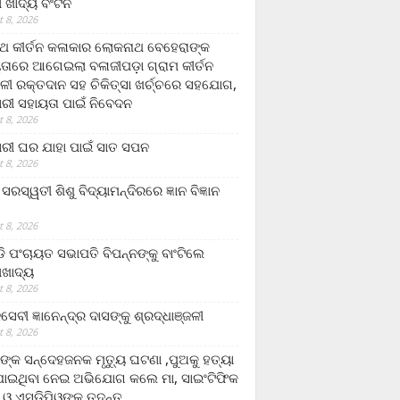
ଲା ଖାଦ୍ୟ ବଂଟନ
 8, 2026
୍ଥ କୀର୍ତନ କଳାକାର ଲୋକନାଥ ବେହେରାଙ୍କ
ତାରେ ଆଗେଇଲା ବଳାଜୀପଡ଼ା ଗ୍ରାମ କୀର୍ତନ
ଳୀ ରକ୍ତଦାନ ସହ ଚିକିତ୍ସା ଖର୍ଚ୍ଚରେ ସହଯୋଗ,
ରୀ ସହାୟତା ପାଇଁ ନିବେଦନ
 8, 2026
ରୀ ଘର ଯାହା ପାଇଁ ସାତ ସପନ
 8, 2026
ି଼ ସରସ୍ୱତୀ ଶିଶୁ ବିଦ୍ୟାମନ୍ଦିରରେ ଜ୍ଞାନ ବିଜ୍ଞାନ
 8, 2026
ଡି ପଂଚାୟତ ସଭାପତି ବିପନ୍ନଙ୍କୁ ବାଂଟିଲେ
ଲାଖାଦ୍ୟ
 8, 2026
େବୀ ଜ୍ଞାନେନ୍ଦ୍ର ଦାସଙ୍କୁ ଶ୍ରଦ୍ଧାଞ୍ଜଳୀ
 8, 2026
ଙ୍କ ସନ୍ଦେହଜନକ ମୃତ୍ୟୁ ଘଟଣା ,ପୁଅକୁ ହତ୍ୟା
ଯାଇଥିବା ନେଇ ଅଭିଯୋଗ କଲେ ମା, ସାଇଂଟିଫିକ
 ଓ ଏସଡ଼ିପିଓଙ୍କ ତଦନ୍ତ