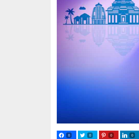
0
0
0
0