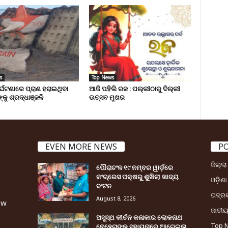
s
Top News
ୁର୍ଘଟଣାରେ ପ୍ରାଣ ହରାଇଥିବା
ଆଜି ପହିଲି ରଜ : ପଲ୍ଲୀଠାରୁ ଦିଲ୍ଲୀ
୍କୁ ଶ୍ରଦ୍ଧାଞ୍ଜଳି
ଉତ୍ସବ ମୁଖର
EVEN MORE NEWS
P
ଜିଲ୍ଲ
ପୌରାଚଂଳ ୧୯ ନମ୍ବର ୱାର୍ଡ଼ରେ
କଂଗ୍ରେସ ପକ୍ଷରୁ ଶୁଖିଲା ଖାଦ୍ୟ
ଓଡ଼ିଶା
ବଂଟନ
ଭଦ୍ର
August 8, 2026
ew
ଜାତୀ
ଅସୁସ୍ଥ କୀର୍ତନ କଳାକାର ଲୋକନାଥ
Top 
ବେହେରାଙ୍କ ସହାୟତାରେ ଆଗେଇଲା