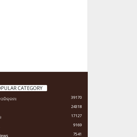
OPULAR CATEGORY
39170
ା ପରିକ୍ରମା
24318
17127
କ
9169
ୟ
7541
News