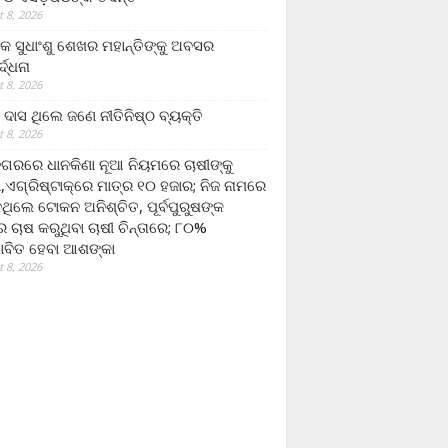
 8, 2026
ଷକ ସୁଧାଂଶୁ ଶେଖର ମହାନ୍ତିଙ୍କୁ ଅବସର
୍ଦ୍ଧନା
 8, 2026
ଦାସ ଥିଲେ ଜଣେ ନୀତିନିଷ୍ଠ ବ୍ୟକ୍ତି
 8, 2026
ଗରରେ ଧାନକିଣା ନୂଆ ନିୟମରେ ଚାଷୀଙ୍କୁ
ା,ଏଗ୍ରିଷ୍ଟାକ୍‌ରେ ମାତ୍ର ୧୦ ହଜାର; ନିଜ ନାମରେ
ନଥିଲେ ଟୋକନ ଅନିଶ୍ଚିତ, ପୂର୍ବପୁରୁଷଙ୍କ
 ଚାଷ କରୁଥିବା ଚାଷୀ ଚିନ୍ତାରେ; ୮୦%
ାବିତ ହେବା ଆଶଙ୍କା
 8, 2026