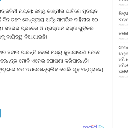
August
ପଙ୍କଜିନୀ ନାୟକ): ଜମ୍ମୁ କାଶ୍ମୀର ଘାଟିରେ ମୁତୟନ
ଶିକ୍
ସମ୍ବର
ଛି ଦିନ ତଳେ କେନ୍ଦ୍ରୀୟ ଅର୍ଦ୍ଧସାମରିକ ବାହିନୀର ୧୦
August
। ସହରର ପ୍ରବେଶ ଓ ପ୍ରସ୍ଥାନ ରାସ୍ତା ଗୁଡ଼ିକର
ଚରଣ 
ଳକୁ ଦାୟିତ୍ୱ ଦିଆଯାଇଛି।
August
ଧାମନ
ାର ହଟାଇ ପାରନ୍ତି ବୋଲି ମଧ୍ୟ କୁହାଯାଉଛି। ତେବେ
ଝଟ୍‌କ
ଜମି 
 ନରେନ୍ଦ୍ର ମୋଦି ଏନେଇ ଘୋଷଣା କରିପାରନ୍ତି।
ଜମିରେ
ଷ୍ୟରେ ବଡ଼ ଅପରେସନ୍‌ଚାଲିବ ବୋଲି ଗୃହ ମନ୍ତ୍ରାଳୟ
ପ୍ରଭ
August