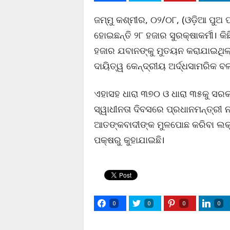
ଜମ୍ମୁ କଶ୍ମୀର, ୦୨/୦୮, (ଓଡ଼ିଆ ପୁଅ 
ହୋଇଛନ୍ତି ୨୮ ହଜାର ସୁରକ୍ଷାକର୍ମୀ। କି
ହଜାର ଯବାନଙ୍କୁ ମୁତୟନ କରାଯାଇଥିଲା
ଦାୟିତ୍ୱ କେନ୍ଦ୍ରୀୟ ଅର୍ଦ୍ଧସାମରିକ ବ
ଏହାସହ ଧାରା ୩୭୦ ଓ ଧାରା ୩୫କୁ ସରକ
ସ୍ୱାଧୀନତା ଦିବସରେ ପ୍ରଧାନମନ୍ତ୍ରୀ
ଆତଙ୍କବାଦୀଙ୍କ ମୁଳପୋଛ କରିବା ଲକ୍
ପକ୍ଷରୁ କୁହାଯାଇଛି।
0
0
0
0