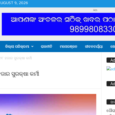
UGUST 9, 2026
Ads
ଜିଲ୍ଲା ପରିକ୍ରମା
ରାଜନୀତି
ମନୋରଞ୍ଜନ
ଜୀବନଚର୍ଯ୍ୟା
ଖେ
 ହଜାର ସୁରକ୍ଷା କର୍ମୀ
Ad
ର ସୁରକ୍ଷା କର୍ମୀ
Ad
ଖ
ପୌରା