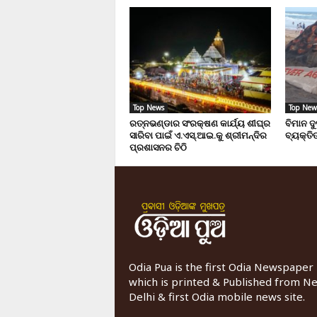
Top News
Top New
ରତ୍ନଭଣ୍ଡାର ସଂରକ୍ଷଣ କାର୍ଯ୍ୟ ଶୀଘ୍ର
ବିମାନ ଦ
ସାରିବା ପାଇଁ ଏ.ଏସ୍.ଆଇ.କୁ ଶ୍ରୀମନ୍ଦିର
ବ୍ୟକ୍ତିଙ
ପ୍ରଶାସନର ଚିଠି
Odia Pua is the first Odia Newspaper
which is printed & Published from N
Delhi & first Odia mobile news site.