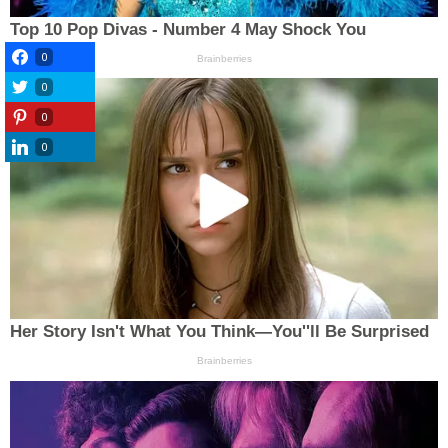
0
0
0
0