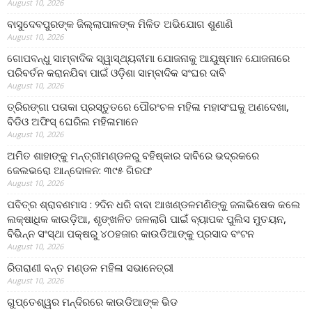
August 10, 2026
ବାସୁଦେବପୁରଙ୍କ ଜିଲ୍ଲାପାଳଙ୍କ ମିଳିତ ଅଭିଯୋଗ ଶୁଣାଣି
August 10, 2026
ଗୋପବନ୍ଧୁ ସାମ୍ବାଦିକ ସ୍ୱାସ୍ଥ୍ୟବୀମା ଯୋଜନାକୁ ଆୟୁଷ୍ମାନ ଯୋଜନାରେ
ପରିବର୍ତନ କରାନଯିବା ପାଇଁ ଓଡ଼ିଶା ସାମ୍ବାଦିକ ସଂଘର ଦାବି
August 10, 2026
ତ୍ରିରଙ୍ଗା ପତାକା ପ୍ରସ୍ତୁତରେ ପୌରଂଚଳ ମହିଳା ମହାସଂଘକୁ ଅଣଦେଖା,
ବିଡିଓ ଅଫିସ୍ ଘେରିଲ ମହିଳାମାନେ
August 10, 2026
ଅମିତ ଶାହାଙ୍କୁ ମନ୍ତ୍ରୀମଣ୍ଡଳରୁ ବହିଷ୍କାର ଦାବିରେ ଭଦ୍ରକରେ
ଜେଲଭରୋ ଆନ୍ଦୋଳନ: ୩୯୫ ଗିରଫ
August 10, 2026
ପବିତ୍ର ଶ୍ରାବଣମାସ : ୨ଦିନ ଧରି ବାବା ଆଖଣ୍ଡଳମଣିଙ୍କୁ ଜଳାଭିଷେକ କଲେ
ଲକ୍ଷାଧିକ କାଉଡ଼ିଆ, ଶୃଙ୍ଖଳିତ ଜଳଲାଗି ପାଇଁ ବ୍ୟାପକ ପୁଲିସ ମୁତୟନ,
ବିଭିନ୍ନ ସଂସ୍ଥା ପକ୍ଷରୁ ୪୦ହଜାର କାଉଡିଆଙ୍କୁ ପ୍ରସାଦ ବଂଟନ
August 10, 2026
ରିତାରାଣୀ ବନ୍ତ ମଣ୍ଡଳ ମହିଳା ସଭାନେତ୍ରୀ
August 10, 2026
ଗୁପ୍ତେଶ୍ୱର ମନ୍ଦିରରେ କାଉଡିଆଙ୍କ ଭିଡ