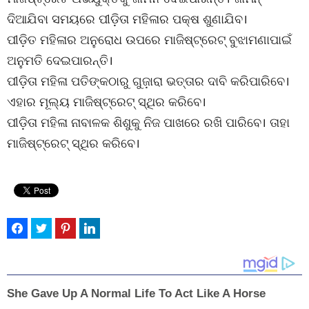
ଦିଆଯିବା ସମୟରେ ପୀଡ଼ିତା ମହିଳାର ପକ୍ଷ ଶୁଣାଯିବ।
ପୀଡ଼ିତ ମହିଳାର ଅନୁରୋଧ ଉପରେ ମାଜିଷ୍ଟ୍ରେଟ୍ ବୁଝାମଣାପାଇଁ
ଅନୁମତି ଦେଇପାରନ୍ତି।
ପୀଡ଼ିତା ମହିଳା ପତିଙ୍କଠାରୁ ଗୁଜ଼ାରା ଭତ୍ତାର ଦାବି କରିପାରିବେ।
ଏହାର ମୂଲ୍ୟ ମାଜିଷ୍ଟ୍ରେଟ୍ ସ୍ଥିର କରିବେ।
ପୀଡ଼ିତା ମହିଳା ନାବାଳକ ଶିଶୁକୁ ନିଜ ପାଖରେ ରଖି ପାରିବେ। ତାହା
ମାଜିଷ୍ଟ୍ରେଟ୍ ସ୍ଥିର କରିବେ।