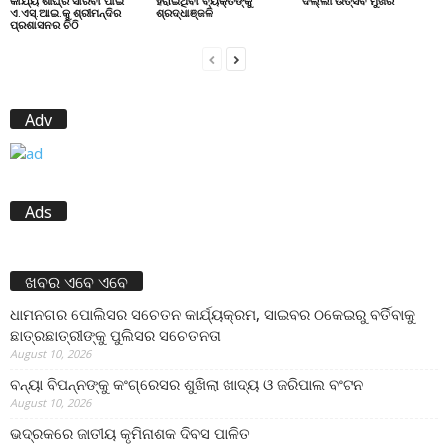
କାର୍ଯ୍ୟ ଶୀଘ୍ର ସାରିବା ପାଇଁ
ହରାଇଥିବା ବ୍ୟକ୍ତିଙ୍କୁ
ଦିଲ୍ଲୀ ଉତ୍ସବ ମୁଖର
ଏ.ଏସ୍.ଆଇ.କୁ ଶ୍ରୀମନ୍ଦିର
ଶ୍ରଦ୍ଧାଞ୍ଜଳି
ପ୍ରଶାସନର ଚିଠି
Adv
Ads
ଖବର ଏବେ ଏବେ
ଧାମନଗର ପୋଲିସର ସଚେତନ କାର୍ଯ୍ୟକ୍ରମ, ସାଇବର ଠକେଇରୁ ବର୍ତିବାକୁ
ଛାତ୍ରଛାତ୍ରୀଙ୍କୁ ପୁଲିସର ସଚେତନତା
August 10, 2026
ବନ୍ୟା ବିପନ୍ନଙ୍କୁ କଂଗ୍ରେସର ଶୁଖିଲା ଖାଦ୍ୟ ଓ ଜରିପାଲ ବଂଟନ
August 10, 2026
ଭଦ୍ରକରେ ଜାତୀୟ କୃମିନାଶକ ଦିବସ ପାଳିତ