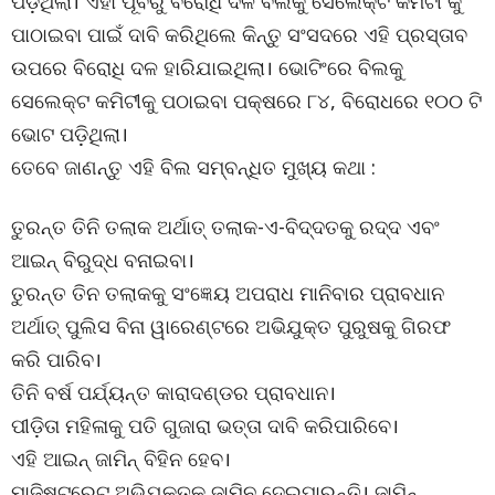
ପଡ଼ିଥିଲା। ଏହା ପୂର୍ବରୁ ବିରୋଧି ଦଳ ବିଲକୁ ସେଲେକ୍ଟ କମିଟୀ କୁ
ପାଠାଇବା ପାଇଁ ଦାବି କରିଥିଲେ କିନ୍ତୁ ସଂସଦରେ ଏହି ପ୍ରସ୍ତାବ
ଉପରେ ବିରୋଧି ଦଳ ହାରିଯାଇଥିଲା। ଭୋଟିଂରେ ବିଲକୁ
ସେଲେକ୍ଟ କମିଟୀକୁ ପଠାଇବା ପକ୍ଷରେ ୮୪, ବିରୋଧରେ ୧୦୦ ଟି
ଭୋଟ ପଡ଼ିଥିଲା।
ତେବେ ଜାଣନ୍ତୁ ଏହି ବିଲ ସମ୍ବନ୍ଧିତ ମୁଖ୍ୟ କଥା :
ତୁରନ୍ତ ତିନି ତଲାକ ଅର୍ଥାତ୍ ତଲାକ-ଏ-ବିଦ୍ଦତକୁ ରଦ୍ଦ ଏବଂ
ଆଇନ୍ ବିରୁଦ୍ଧ ବନାଇବା।
ତୁରନ୍ତ ତିନ ତଲାକକୁ ସଂଜ୍ଞେୟ ଅପରାଧ ମାନିବାର ପ୍ରାବଧାନ
ଅର୍ଥାତ୍ ପୁଲିସ ବିନା ୱାରେଣ୍ଟରେ ଅଭିଯୁକ୍ତ ପୁରୁଷକୁ ଗିରଫ
କରି ପାରିବ।
ତିନି ବର୍ଷ ପର୍ଯ୍ୟନ୍ତ କାରାଦଣ୍ଡର ପ୍ରାବଧାନ।
ପୀଡ଼ିତା ମହିଳାକୁ ପତି ଗୁଜାରା ଭତ୍ତା ଦାବି କରିପାରିବେ।
ଏହି ଆଇନ୍ ଜାମିନ୍ ବିହିନ ହେବ।
ମାଜିଷ୍ଟ୍ରେଟ ଅଭିଯୁକ୍ତକୁ ଜାମିନ ଦେଇପାରନ୍ତି। ଜାମିନ୍