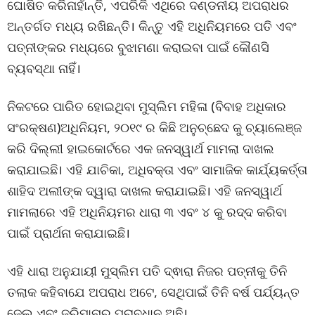
ଘୋଷିତ କରିନାହାଁନ୍ତି, ଏପରିକି ଏଥିରେ ଦଣ୍ଡନୀୟ ଅପରାଧର
ଅନ୍ତର୍ଗତ ମଧ୍ୟ ରଖିଛନ୍ତି। କିନ୍ତୁ ଏହି ଅଧିନିୟମରେ ପତି ଏବଂ
ପତ୍ନୀଙ୍କର ମଧ୍ୟରେ ବୁଝାମଣା କରାଇବା ପାଇଁ କୌଣସି
ବ୍ୟବସ୍ଥା ନାହିଁ।
ନିକଟରେ ପାରିତ ହୋଇଥିବା ମୁସ୍ଲିମ ମହିଳା (ବିବାହ ଅଧିକାର
ସଂରକ୍ଷଣ)ଅଧିନିୟମ, ୨୦୧୯ ର କିଛି ଅନୁଚ୍ଛେଦ କୁ ଚ୍ୟାଲେଞ୍ଜ
କରି ଦିଲ୍ଲୀ ହାଇକୋର୍ଟରେ ଏକ ଜନସ୍ୱାର୍ଥ ମାମଲା ଦାଖଲ
କରାଯାଇଛି। ଏହି ଯାଚିକା, ଅଧିବକ୍ତା ଏବଂ ସାମାଜିକ କାର୍ଯ୍ୟକର୍ତ୍ତା
ଶାହିଦ ଅଲୀଙ୍କ ଦ୍ୱାରା ଦାଖଲ କରାଯାଇଛି। ଏହି ଜନସ୍ୱାର୍ଥ
ମାମଲାରେ ଏହି ଅଧିନିୟମର ଧାରା ୩ ଏବଂ ୪ କୁ ରଦ୍ଦ କରିବା
ପାଇଁ ପ୍ରାର୍ଥନା କରାଯାଇଛି।
ଏହି ଧାରା ଅନୁଯାୟୀ ମୁସ୍ଲିମ ପତି ଦ୍ଵାରା ନିଜର ପତ୍ନୀକୁ ତିନି
ତଲାକ କହିବାଯେ ଅପରାଧ ଅଟେ, ସେଥିପାଇଁ ତିନି ବର୍ଷ ପର୍ଯ୍ୟନ୍ତ
ଜେଲ ଏବଂ ଜରିମାନାର ପ୍ରାବଧାନ ଅଛି।