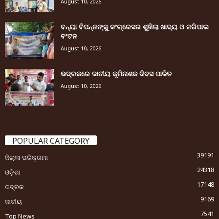
August 10, 2026
ବନ୍ୟା ବିପନ୍ନଙ୍କୁ କଂଗ୍ରେସର ଶୁଖିଲା ଖାଦ୍ୟ ଓ ଜରିପାଲ
ବଂଟନ
August 10, 2026
ଭଦ୍ରକରେ ଜାତୀୟ କୃମିନାଶକ ଦିବସ ପାଳିତ
August 10, 2026
POPULAR CATEGORY
39191
ଜିଲ୍ଲା ପରିକ୍ରମା
24318
ଓଡ଼ିଶା
17148
ଭଦ୍ରକ
9169
ଜାତୀୟ
7541
Top News