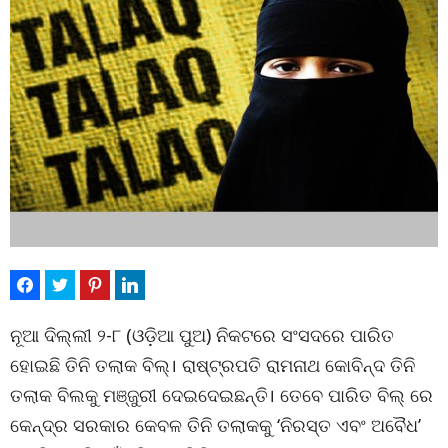
ନୂଆ ଦିଲ୍ଲୀ ୨-୮ (ଓଡ଼ିଆ ପୁଅ) ନିକଟରେ ସଂସଦରେ ପାରିତ
ହୋଇଛି ତିନି ତଲାକ ବିଲ୍। ରାଷ୍ଟ୍ରପତି ରାମନାଥ କୋବିନ୍ଦ ତିନି
ତଲାକ ବିଲକୁ ମଞ୍ଜୁରୀ ଦେଇଦେଇଛନ୍ତି। ତେବେ ପାରିତ ବିଲ୍ ରେ
କେନ୍ଦ୍ର ସରକାର କେବଳ ତିନି ତଲାକକୁ ‘ନିରସ୍ତ ଏବଂ ଅବୈଧ’