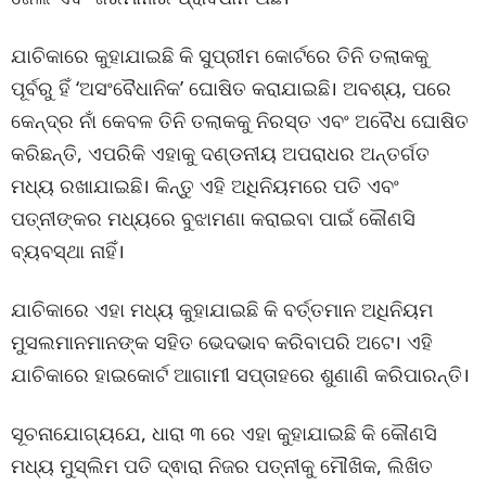
ଯାଚିକାରେ କୁହାଯାଇଛି କି ସୁପ୍ରୀମ କୋର୍ଟରେ ତିନି ତଲାକକୁ
ପୂର୍ବରୁ ହିଁ ‘ଅସଂବୈଧାନିକ’ ଘୋଷିତ କରାଯାଇଛି। ଅବଶ୍ୟ, ପରେ
କେନ୍ଦ୍ର ନାଁ କେବଳ ତିନି ତଲାକକୁ ନିରସ୍ତ ଏବଂ ଅବୈଧ ଘୋଷିତ
କରିଛନ୍ତି, ଏପରିକି ଏହାକୁ ଦଣ୍ଡନୀୟ ଅପରାଧର ଅନ୍ତର୍ଗତ
ମଧ୍ୟ ରଖାଯାଇଛି। କିନ୍ତୁ ଏହି ଅଧିନିୟମରେ ପତି ଏବଂ
ପତ୍ନୀଙ୍କର ମଧ୍ୟରେ ବୁଝାମଣା କରାଇବା ପାଇଁ କୌଣସି
ବ୍ୟବସ୍ଥା ନାହିଁ।
ଯାଚିକାରେ ଏହା ମଧ୍ୟ କୁହାଯାଇଛି କି ବର୍ତ୍ତମାନ ଅଧିନିୟମ
ମୁସଲମାନମାନଙ୍କ ସହିତ ଭେଦଭାବ କରିବାପରି ଅଟେ। ଏହି
ଯାଚିକାରେ ହାଇକୋର୍ଟ ଆଗାମୀ ସପ୍ତାହରେ ଶୁଣାଣି କରିପାରନ୍ତି।
ସୂଚନାଯୋଗ୍ୟଯେ, ଧାରା ୩ ରେ ଏହା କୁହାଯାଇଛି କି କୌଣସି
ମଧ୍ୟ ମୁସ୍ଲିମ ପତି ଦ୍ଵାରା ନିଜର ପତ୍ନୀକୁ ମୌଖିକ, ଲିଖିତ