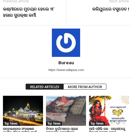
Previous article
Next article
କଶ୍ମୀରରେ ମୁତୟନ ହେଲେ ୨୮
କଳିଯୁଗରେ ବସୁଦେବ !
ହଜାର ସୁରକ୍ଷା କର୍ମୀ
Bureau
https://www.odiapua.com
RELATED ARTICLES
MORE FROM AUTHOR
Top News
Top News
Top News
ରତ୍ନଭଣ୍ଡାର ସଂରକ୍ଷଣ
ବିମାନ ଦୁର୍ଘଟଣାରେ ପ୍ରାଣ
ଆଜି ପହିଲି ରଜ : ପଲ୍ଲୀଠାରୁ