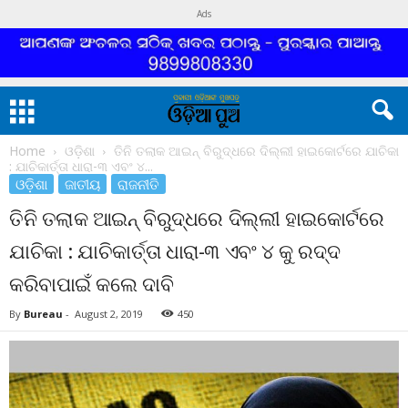
Ads
Home
ଓଡ଼ିଶା
ତିନି ତଲାକ ଆଇନ୍ ବିରୁଦ୍ଧରେ ଦିଲ୍ଲୀ ହାଇକୋର୍ଟରେ ଯାଚିକା
: ଯାଚିକାର୍ତ୍ତା ଧାରା-୩ ଏବଂ ୪...
ଓଡ଼ିଶା
ଜାତୀୟ
ରାଜନୀତି
ତିନି ତଲାକ ଆଇନ୍ ବିରୁଦ୍ଧରେ ଦିଲ୍ଲୀ ହାଇକୋର୍ଟରେ
ଯାଚିକା : ଯାଚିକାର୍ତ୍ତା ଧାରା-୩ ଏବଂ ୪ କୁ ରଦ୍ଦ
କରିବାପାଇଁ କଲେ ଦାବି
By
Bureau
-
August 2, 2019
450