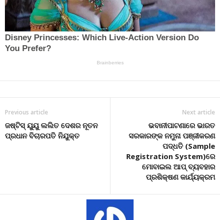
Previous article
Next article
ଜଷ୍ଟିସ୍ ୟୁୟୁ ଲଲିତ ଦେଶର ନୂତନ
ଭବାନୀପାଟଣାରେ ଭାରତ
ପ୍ରଧାନ ବିଚାରପତି ନିଯୁକ୍ତ
ସରକାରଙ୍କ ନମୁନା ପଞ୍ଜୀକରଣ
ପଦ୍ଧତି (Sample
Registration System)ରେ
ମୋବାଇଲ ଆପ୍ ବ୍ୟବହାର
ପ୍ରଶିକ୍ଷଣ କାର୍ଯ୍ୟକ୍ରମ