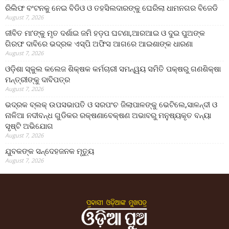
ରିଲିଫ ବଂଟନକୁ ନେଇ ବିଡିଓ ଓ ତହସିଲଦାରଙ୍କୁ ଘେରିଲା ଧାମନଗର ବିଜେଡି
August 7, 2026
ଜୀବିତ ମା’ଙ୍କୁ ମୃତ ଦର୍ଶାଇ ଜମି ହଡ଼ପ ଘଟଣା,ଆରଆଇ ଓ ଦୁଇ ପୁଅଙ୍କ
ଗିରଫ ଦାବିରେ ଭଦ୍ରକ ଏସ୍‌ପି ଅଫିସ ଆଗରେ ଆଇଶାଙ୍କ ଧାରଣା
August 7, 2026
ଓଡ଼ିଶା ସ୍କୁଲ କଲେଜ ଶିକ୍ଷକ କର୍ମଚାରୀ ସମନ୍ୱୟ ସମିତି ପକ୍ଷରୁ ଗଣଶିକ୍ଷା
ମନ୍ତ୍ରୀଙ୍କୁ ଦାବିପତ୍ର
August 7, 2026
ଭଦ୍ରକ ବ୍ଲକ୍ ଉପସଭାପତି ଓ ସରପଂଚ ଜିଲାପାଳଙ୍କୁ ଭେଟିଲେ,ସାଳନ୍ଦୀ ଓ
ନାଳିଆ ନଦୀବନ୍ଧ ଗୁଡିକର ରକ୍ଷଣାବେକ୍ଷଣ ଅଭାବରୁ ମନୁଷ୍ୟକୃତ ବନ୍ୟା
ସୃଷ୍ଟି ଅଭିଯୋଗ
August 7, 2026
ଯୁବକଙ୍କ ସନ୍ଦେହଜନକ ମୃତ୍ୟୁ
August 7, 2026