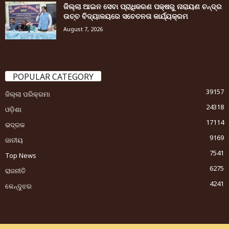
ଜିଲ୍ଲା ଆଇନ ସେବା ପ୍ରାଧିକରଣ ପକ୍ଷରୁ ନାରାୟଣ ଚନ୍ଦ୍ର
ଉଚ୍ଚ ବିଦ୍ୟାଳୟରେ ସଚେତନତା କାର୍ଯ୍ୟକ୍ରମ
August 7, 2026
POPULAR CATEGORY
39157
ଜିଲ୍ଲା ପରିକ୍ରମା
24318
ଓଡ଼ିଶା
17114
ଭଦ୍ରକ
9169
ଜାତୀୟ
7541
Top News
6275
ରାଜନୀତି
4241
କେନ୍ଦୁଝର