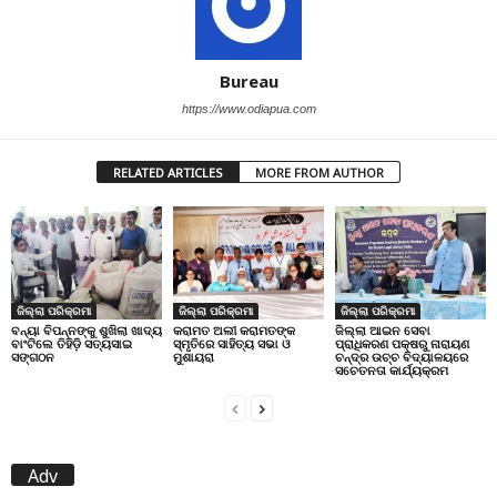
Bureau
https://www.odiapua.com
RELATED ARTICLES
MORE FROM AUTHOR
ଜିଲ୍ଲା ପରିକ୍ରମା
ଜିଲ୍ଲା ପରିକ୍ରମା
ଜିଲ୍ଲା ପରିକ୍ରମା
ବନ୍ୟା ବିପନ୍ନଙ୍କୁ ଶୁଖିଲା ଖାଦ୍ୟ
କରାମତ ଅଲୀ କରାମତଙ୍କ
ଜିଲ୍ଲା ଆଇନ ସେବା
ବାଂଟିଲେ ତିହିଡି଼ ସତ୍ୟସାଇ
ସ୍ମୃତିରେ ସାହିତ୍ୟ ସଭା ଓ
ପ୍ରାଧିକରଣ ପକ୍ଷରୁ ନାରାୟଣ
ସଙ୍ଗଠନ
ମୁଶାୟରା
ଚନ୍ଦ୍ର ଉଚ୍ଚ ବିଦ୍ୟାଳୟରେ
ସଚେତନତା କାର୍ଯ୍ୟକ୍ରମ
Adv