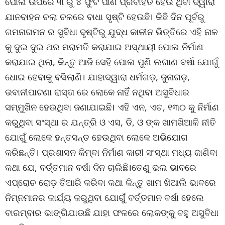
ପୋଲ ଉପରେ ୩ ରୁ ୪ ଫୁଟ ପାଣି ପ୍ରବାହିତ ହେଉ ଥିବା ଦ୍ୱାରା
ଯାନବାହନ ଚଲା ଚଳରେ ବାଧା ସୃଷ୍ଟି ହେଉଛି। କିଛି ଦିନ ପୂର୍ବରୁ
ଗମନାଗମନ ର ସୁବିଧା ଦୃଷ୍ଟିରୁ ଯୁଦ୍ଧ କାଳୀନ ଭିତ୍ତିରେ ଏହି ନାଳ
କୁ ଦୁଇ ଦୁଇ ଥର ମରାମତି କରାଯାଇ ଅସ୍ଥାୟୀ ପୋଲ ନିର୍ମାଣ
କରାଯାଇ ଥିଲା, କିନ୍ତୁ ଆଜି ସେହି ପୋଲ ପୁଣି ଲଗାଣ ବର୍ଷା ଯୋଗୁଁ
ଧୋଇ ହେବାକୁ ବସିଲାଣି। ଯାହାଦ୍ୱାରା ଧର୍ମଗଡ଼, ଜୁନାଗଡ଼,
ଭବାନୀପାଟଣା ରାସ୍ତା ରେ ଲୋକେ ନାହିଁ ନଥିବା ଅସୁବିଧାର
ସମ୍ମୁଖିନ ହେଉଥିବା ଜଣାଯାଇଛି। ଏହି ଏନ, ଏଚ, ୧୩୦ କୁ ନିର୍ମାଣ
କରୁଥିବା ସଂସ୍ଥା ର ଯନ୍ତ୍ରି ଓ ଏସ, ଡି, ଓ ଙ୍କ ଖାମଖିଆଳି ନୀତି
ଯୋଗୁଁ ଲୋକେ ହନ୍ତସନ୍ତ ହେଉଥିବା ଲୋକେ ଅଭିଯୋଗ
କରିଛନ୍ତି। ପ୍ରଶାସନ କିମ୍ବା ନିର୍ମାଣ କାରୀ ସଂସ୍ଥା ମଧ୍ୟ ଜାଣିବା
କଥା ଯେ, ବର୍ତ୍ତମାନ ବର୍ଷା ଦିନ ଚାଲିଛି।ତେଣୁ ଭଲ ଭାବରେ
ଏପ୍ରୋଚ ରୋଡ଼ ତିଆରି କରିବା କଥା କିନ୍ତୁ ଖାମ ଖିଆଲି ଭାବରେ
ନିମ୍ନମାନର କାର୍ଯ୍ୟ କରୁଥିବା ଯୋଗୁଁ ବର୍ତ୍ତମାନ ବର୍ଷା ହେଲେ
ବାରମ୍ବାର ଭାଙ୍ଗିଯାଉଛି ଯାହା ଫଳରେ ଲୋକଙ୍କୁ ବହୁ ଅସୁବିଧା