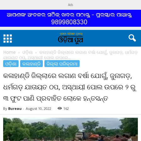
Ads
Home
ଓଡ଼ିଶା
କଳାହାଣ୍ଡି ଜିଲ୍ଲାରେ ଲଗାଣ ବର୍ଷା ଯୋଗୁଁ, ଜୁନାଗଡ଼, ଧର୍ମଗଡ଼
ଯାତାୟତ ଠପ, ଅସ୍ଥାୟୀ ପୋଲ ଉପରେ...
ଓଡ଼ିଶା
କଳାହାଣ୍ଡି
ଜିଲ୍ଲା ପରିକ୍ରମା
କଳାହାଣ୍ଡି ଜିଲ୍ଲାରେ ଲଗାଣ ବର୍ଷା ଯୋଗୁଁ, ଜୁନାଗଡ଼,
ଧର୍ମଗଡ଼ ଯାତାୟତ ଠପ, ଅସ୍ଥାୟୀ ପୋଲ ଉପରେ ୨ ରୁ
୩ ଫୁଟ ପାଣି ପ୍ରବାହିତ ଲୋକେ ହନ୍ତସନ୍ତ
By
Bureau
-
August 10, 2022
162