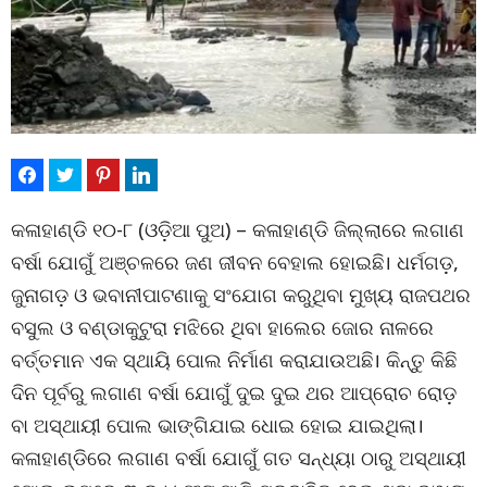
କଳାହାଣ୍ଡି ୧୦-୮ (ଓଡ଼ିଆ ପୁଅ) – କଳାହାଣ୍ଡି ଜିଲ୍ଲାରେ ଲଗାଣ
ବର୍ଷା ଯୋଗୁଁ ଅଞ୍ଚଳରେ ଜଣ ଜୀବନ ବେହାଲ ହୋଇଛି। ଧର୍ମଗଡ଼,
ଜୁନାଗଡ଼ ଓ ଭବାନୀପାଟଣାକୁ ସଂଯୋଗ କରୁଥିବା ମୁଖ୍ୟ ରାଜପଥର
ବସୁଲ ଓ ବଣ୍ଡାକୁଟୁରା ମଝିରେ ଥିବା ହାଲେର ଜୋର ନାଳରେ
ବର୍ତ୍ତମାନ ଏକ ସ୍ଥାୟି ପୋଲ ନିର୍ମାଣ କରାଯାଉଅଛି। କିନ୍ତୁ କିଛି
ଦିନ ପୂର୍ବରୁ ଲଗାଣ ବର୍ଷା ଯୋଗୁଁ ଦୁଇ ଦୁଇ ଥର ଆପ୍ରୋଚ ରୋଡ଼
ବା ଅସ୍ଥାୟୀ ପୋଲ ଭାଙ୍ଗିଯାଇ ଧୋଇ ହୋଇ ଯାଇଥିଲା।
କଳାହାଣ୍ଡିରେ ଲଗାଣ ବର୍ଷା ଯୋଗୁଁ ଗତ ସନ୍ଧ୍ୟା ଠାରୁ ଅସ୍ଥାୟୀ