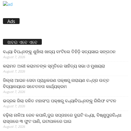
Ads
ଖବର ଏବେ ଏବେ
ବନ୍ୟା ବିପନ୍ନଙ୍କୁ ଶୁଖିଲା ଖାଦ୍ୟ ବାଂଟିଲେ ତିହିଡି଼ ସତ୍ୟସାଇ ସଙ୍ଗଠନ
August 7, 2026
କରାମତ ଅଲୀ କରାମତଙ୍କ ସ୍ମୃତିରେ ସାହିତ୍ୟ ସଭା ଓ ମୁଶାୟରା
August 7, 2026
ଜିଲ୍ଲା ଆଇନ ସେବା ପ୍ରାଧିକରଣ ପକ୍ଷରୁ ନାରାୟଣ ଚନ୍ଦ୍ର ଉଚ୍ଚ
ବିଦ୍ୟାଳୟରେ ସଚେତନତା କାର୍ଯ୍ୟକ୍ରମ
August 7, 2026
ଭଦ୍ରକ ଜିଲା ଦଳିତ ମହାସଂଘ ପକ୍ଷରୁ ବନ୍ୟାବିପନ୍ନଙ୍କୁ ରିଲିଫ ବଂଟନ
August 7, 2026
ବଢ଼ିଲା ନାଳିଆ ରେବ କପାଳି,ଦୁଇ ସପ୍ତାହରେ ଦୁଇଟି ବନ୍ୟା, ବିଷ୍ଣୁପୁରବିନ୍ଧା
ରାସ୍ତାରେ ୩ ଫୁଟ ପାଣି, ଇଟାପାଳରେ ଘାଇ
August 7, 2026