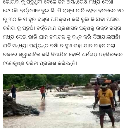
ଭୋଗିବା କୁ ପଡୁଥିବା ବେଳେ ଜନ ଅସନ୍ତୋଷ ମଧ୍ୟ ଦେଖା
ଦେଇଛି। ବର୍ତ୍ତମାନ ଦୁଇ କି, ମି ରାସ୍ତା ପାରି ହେବା ବଦଳରେ ୨୦
ରୁ ୩୦ କି ମି ଦୂର ରାସ୍ତା ଅତିକ୍ରମ କରି ବୁଲି କି ଯିବା ଆସିବା
କରିବା କୁ ପଡୁଛି। ବର୍ତ୍ତମାନ ପ୍ରଶାସନ ପକ୍ଷରୁ ଉକ୍ତ ରାସ୍ତା
ମଧ୍ୟ ଦେଇ ଭାରି ଯାନ ଚଳାଚଳ କୁ ବନ୍ଦ କରି ଦିଆଯାଇଅଛି।
ଯଦି ସନ୍ଧ୍ୟା ପର୍ୟ୍ୟନ୍ତ ବର୍ଷା ନ ହୁଏ ତାହା ଯାନ ବାହନ ଚଲା
ଚଳରେ ସ୍ୱାଭାବିକ କରି ଦିଆଯିବ ବୋଲି ଧର୍ମଗଡ଼ ତହସିଲଦାର
ହରେକୃଷ୍ଣ ବରିହା ପ୍ରକାଶ କରିଛନ୍ତି।