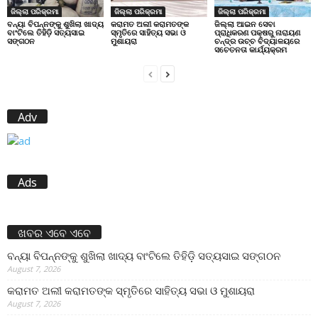
ଜିଲ୍ଲା ପରିକ୍ରମା
ଜିଲ୍ଲା ପରିକ୍ରମା
ଜିଲ୍ଲା ପରିକ୍ରମା
ବନ୍ୟା ବିପନ୍ନଙ୍କୁ ଶୁଖିଲା ଖାଦ୍ୟ
କରାମତ ଅଲୀ କରାମତଙ୍କ
ଜିଲ୍ଲା ଆଇନ ସେବା
ବାଂଟିଲେ ତିହିଡି଼ ସତ୍ୟସାଇ
ସ୍ମୃତିରେ ସାହିତ୍ୟ ସଭା ଓ
ପ୍ରାଧିକରଣ ପକ୍ଷରୁ ନାରାୟଣ
ସଙ୍ଗଠନ
ମୁଶାୟରା
ଚନ୍ଦ୍ର ଉଚ୍ଚ ବିଦ୍ୟାଳୟରେ
ସଚେତନତା କାର୍ଯ୍ୟକ୍ରମ
Adv
Ads
ଖବର ଏବେ ଏବେ
ବନ୍ୟା ବିପନ୍ନଙ୍କୁ ଶୁଖିଲା ଖାଦ୍ୟ ବାଂଟିଲେ ତିହିଡି଼ ସତ୍ୟସାଇ ସଙ୍ଗଠନ
August 7, 2026
କରାମତ ଅଲୀ କରାମତଙ୍କ ସ୍ମୃତିରେ ସାହିତ୍ୟ ସଭା ଓ ମୁଶାୟରା
August 7, 2026