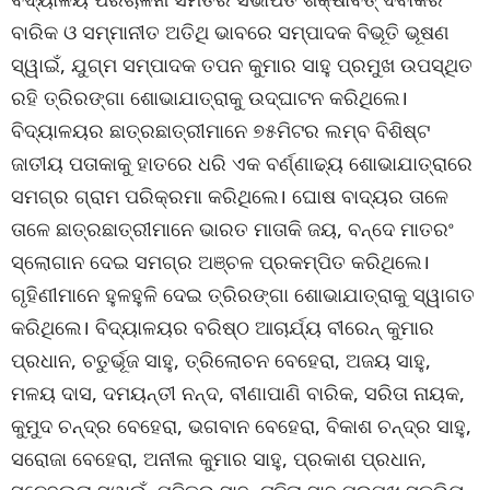
ବାରିକ ଓ ସମ୍ମାନୀତ ଅତିଥି ଭାବରେ ସମ୍ପାଦକ ବିଭୂତି ଭୂଷଣ
ସ୍ୱାଇଁ, ଯୁଗ୍ମ ସମ୍ପାଦକ ତପନ କୁମାର ସାହୁ ପ୍ରମୁଖ ଉପସ୍ଥିତ
ରହି ତ୍ରିରଙ୍ଗା ଶୋଭାଯାତ୍ରାକୁ ଉଦ୍ଘାଟନ କରିଥିଲେ।
ବିଦ୍ୟାଳୟର ଛାତ୍ରଛାତ୍ରୀମାନେ ୭୫ମିଟର ଲମ୍ବ ବିଶିଷ୍ଟ
ଜାତୀୟ ପତାକାକୁ ହାତରେ ଧରି ଏକ ବର୍ଣ୍ଣାଢ୍ୟ ଶୋଭାଯାତ୍ରାରେ
ସମଗ୍ର ଗ୍ରାମ ପରିକ୍ରମା କରିଥିଲେ। ଘୋଷ ବାଦ୍ୟର ତାଳେ
ତାଳେ ଛାତ୍ରଛାତ୍ରୀମାନେ ଭାରତ ମାତାକି ଜୟ, ବନ୍ଦେ ମାତରଂ
ସ୍ଲୋଗାନ ଦେଇ ସମଗ୍ର ଅଞ୍ଚଳ ପ୍ରକମ୍ପିତ କରିଥିଲେ।
ଗୃହିଣୀମାନେ ହୁଳହୁଳି ଦେଇ ତ୍ରିରଙ୍ଗା ଶୋଭାଯାତ୍ରାକୁ ସ୍ୱାଗତ
କରିଥିଲେ। ବିଦ୍ୟାଳୟର ବରିଷ୍ଠ ଆଚାର୍ଯ୍ୟ ବୀରେନ୍ କୁମାର
ପ୍ରଧାନ, ଚତୁର୍ଭୂଜ ସାହୁ, ତ୍ରିଲୋଚନ ବେହେରା, ଅଜୟ ସାହୁ,
ମଳୟ ଦାସ, ଦମୟନ୍ତୀ ନନ୍ଦ, ବୀଣାପାଣି ବାରିକ, ସରିତା ନାୟକ,
କୁମୁଦ ଚନ୍ଦ୍ର ବେହେରା, ଭଗବାନ ବେହେରା, ବିକାଶ ଚନ୍ଦ୍ର ସାହୁ,
ସରୋଜା ବେହେରା, ଅନୀଲ କୁମାର ସାହୁ, ପ୍ରକାଶ ପ୍ରଧାନ,