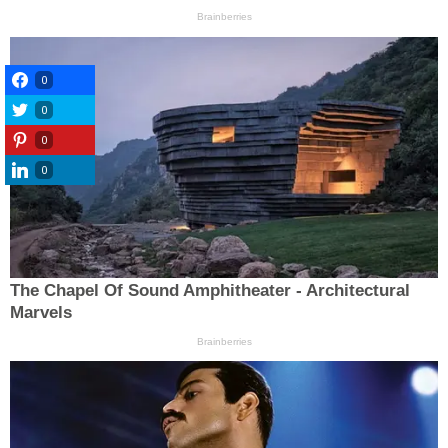
0
0
0
0