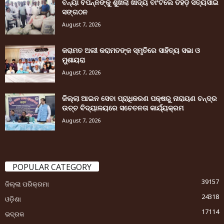
ବନ୍ୟା ବିପନ୍ନଙ୍କୁ ଶୁଖିଲା ଖାଦ୍ୟ ବାଂଟିଲେ ତିହିଡି଼ ସତ୍ୟସାଇ
ସଙ୍ଗଠନ
August 7, 2026
କରାମତ ଅଲୀ କରାମତଙ୍କ ସ୍ମୃତିରେ ସାହିତ୍ୟ ସଭା ଓ
ମୁଶାୟରା
August 7, 2026
ଜିଲ୍ଲା ଆଇନ ସେବା ପ୍ରାଧିକରଣ ପକ୍ଷରୁ ନାରାୟଣ ଚନ୍ଦ୍ର
ଉଚ୍ଚ ବିଦ୍ୟାଳୟରେ ସଚେତନତା କାର୍ଯ୍ୟକ୍ରମ
August 7, 2026
POPULAR CATEGORY
39157
ଜିଲ୍ଲା ପରିକ୍ରମା
24318
ଓଡ଼ିଶା
17114
ଭଦ୍ରକ