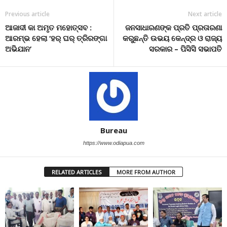
Previous article
Next article
ଆଜାଦୀ କା ଅମୃତ ମହୋତ୍ସବ :
ଜନସାଧାରଣଙ୍କ ପ୍ରତି ପ୍ରତାରଣା
ଆରମ୍ଭ ହେଲା ‘ହର୍ ଘର୍ ତ୍ରିରଙ୍ଗା
କରୁଛନ୍ତି ଉଭୟ କେନ୍ଦ୍ର ଓ ରାଜ୍ୟ
ଅଭିଯାନ’
ସରକାର – ପିସିସି ସଭାପତି
Bureau
https://www.odiapua.com
RELATED ARTICLES
MORE FROM AUTHOR