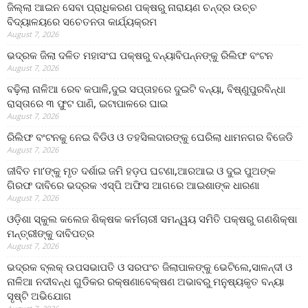
ଜିଲ୍ଲା ଆଇନ ସେବା ପ୍ରାଧିକରଣ ପକ୍ଷରୁ ନାରାୟଣ ଚନ୍ଦ୍ର ଉଚ୍ଚ
ବିଦ୍ୟାଳୟରେ ସଚେତନତା କାର୍ଯ୍ୟକ୍ରମ
August 7, 2026
ଭଦ୍ରକ ଜିଲା ଦଳିତ ମହାସଂଘ ପକ୍ଷରୁ ବନ୍ୟାବିପନ୍ନଙ୍କୁ ରିଲିଫ ବଂଟନ
August 7, 2026
ବଢ଼ିଲା ନାଳିଆ ରେବ କପାଳି,ଦୁଇ ସପ୍ତାହରେ ଦୁଇଟି ବନ୍ୟା, ବିଷ୍ଣୁପୁରବିନ୍ଧା
ରାସ୍ତାରେ ୩ ଫୁଟ ପାଣି, ଇଟାପାଳରେ ଘାଇ
August 7, 2026
ରିଲିଫ ବଂଟନକୁ ନେଇ ବିଡିଓ ଓ ତହସିଲଦାରଙ୍କୁ ଘେରିଲା ଧାମନଗର ବିଜେଡି
August 7, 2026
ଜୀବିତ ମା’ଙ୍କୁ ମୃତ ଦର୍ଶାଇ ଜମି ହଡ଼ପ ଘଟଣା,ଆରଆଇ ଓ ଦୁଇ ପୁଅଙ୍କ
ଗିରଫ ଦାବିରେ ଭଦ୍ରକ ଏସ୍‌ପି ଅଫିସ ଆଗରେ ଆଇଶାଙ୍କ ଧାରଣା
August 7, 2026
ଓଡ଼ିଶା ସ୍କୁଲ କଲେଜ ଶିକ୍ଷକ କର୍ମଚାରୀ ସମନ୍ୱୟ ସମିତି ପକ୍ଷରୁ ଗଣଶିକ୍ଷା
ମନ୍ତ୍ରୀଙ୍କୁ ଦାବିପତ୍ର
August 7, 2026
ଭଦ୍ରକ ବ୍ଲକ୍ ଉପସଭାପତି ଓ ସରପଂଚ ଜିଲାପାଳଙ୍କୁ ଭେଟିଲେ,ସାଳନ୍ଦୀ ଓ
ନାଳିଆ ନଦୀବନ୍ଧ ଗୁଡିକର ରକ୍ଷଣାବେକ୍ଷଣ ଅଭାବରୁ ମନୁଷ୍ୟକୃତ ବନ୍ୟା
ସୃଷ୍ଟି ଅଭିଯୋଗ