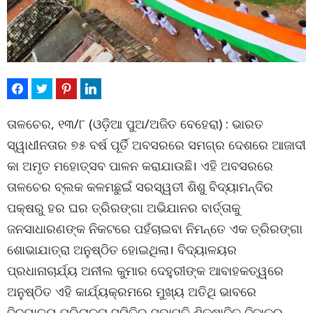
ତାଳଚେର, ୧୩/୮ (ଓଡ଼ିଆ ପୁଅ/ଅଜିତ ବେହେରା) : ଭାରତ
ସ୍ୱାଧୀନତାର ୭୫ ବର୍ଷ ପୂର୍ତି ଅବସରରେ ସମଗ୍ର ଦେଶରେ ଆଜାଦୀ
କା ଅମୃତ ମହୋତ୍ସବ ପାଳନ କରାଯାଉଛି। ଏହି ଅବସରରେ
ତାଳଚେର ବ୍ଲକ କଳମଛୁଇଁ ସରସ୍ୱତୀ ଶିଶୁ ବିଦ୍ୟାମନ୍ଦିର
ପକ୍ଷରୁ ହର ଘର ତ୍ରିରଙ୍ଗା ଅଭିଯାନର ବାର୍ତ୍ତାକୁ
ଜନସାଧାରଣଙ୍କ ନିକଟରେ ପହଁଚାଇବା ନିମନ୍ତେ ଏକ ତ୍ରିରଙ୍ଗା
ଶୋଭାଯାତ୍ରା ଅନୁଷ୍ଠିତ ହୋଇଥିଲା। ବିଦ୍ୟାଳୟର
ପ୍ରଧାନାଚାର୍ଯ୍ୟ ଅନୀଲ କୁମାର ଦେହୁରୀଙ୍କ ଆବାହକତ୍ୱରେ
ଅନୁଷ୍ଠିତ ଏହି କାର୍ଯ୍ୟକ୍ରମରେ ମୁଖ୍ୟ ଅତିଥି ଭାବରେ
ବିଦ୍ୟାଳୟ ପରିଚାଳନା ସମିତିର ସଭାପତି ଶିକ୍ଷାବିତ୍ ଦିବାକର