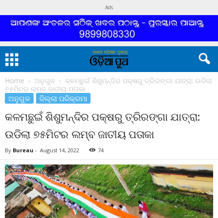
Ads
Home
ଅନୁଗୁଳ
କଳମଛୁଇଁ ଶିଶୁମନ୍ଦିର ପକ୍ଷରୁ ତ୍ରିରଙ୍ଗା ଯାତ୍ରା: ଉଡିଲା
୭୫ମିଟର ଲମ୍ବ ଜାତୀୟ ପତାକା
ଅନୁଗୁଳ
ଜିଲ୍ଲା ପରିକ୍ରମା
କଳମଛୁଇଁ ଶିଶୁମନ୍ଦିର ପକ୍ଷରୁ ତ୍ରିରଙ୍ଗା ଯାତ୍ରା:
ଉଡିଲା ୭୫ମିଟର ଲମ୍ବ ଜାତୀୟ ପତାକା
By
Bureau
-
August 14, 2022
74