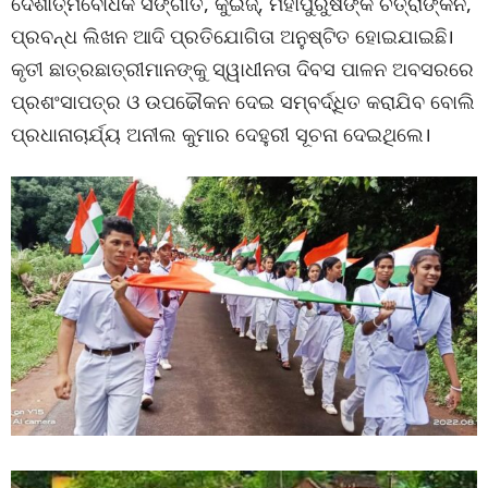
ଦେଶାତ୍ମବୋଧକ ସଙ୍ଗୀତ, କୁଇଜ୍, ମହାପୁରୁଷଙ୍କ ଚିତ୍ରାଙ୍କନ,
ପ୍ରବନ୍ଧ ଲିଖନ ଆଦି ପ୍ରତିଯୋଗିତା ଅନୁଷ୍ଟିତ ହୋଇଯାଇଛି।
କୃତୀ ଛାତ୍ରଛାତ୍ରୀମାନଙ୍କୁ ସ୍ୱାଧୀନତା ଦିବସ ପାଳନ ଅବସରରେ
ପ୍ରଶଂସାପତ୍ର ଓ ଉପଢୌକନ ଦେଇ ସମ୍ବର୍ଦ୍ଧିତ କରାଯିବ ବୋଲି
ପ୍ରଧାନାଚାର୍ଯ୍ୟ ଅନୀଲ କୁମାର ଦେହୁରୀ ସୂଚନା ଦେଇଥିଲେ।