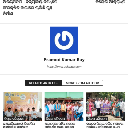
ଅନିୟମିତତା : ବିଦ୍ୟାଳୟ ନିମନ୍ତେ
କରୋନା ଆକ୍ରାନ୍ତ
ସଂରକ୍ଷିତ ଜାଗାରେ ଚାଲିଛି ଗୃହ
ନିର୍ମାଣ
Pramod Kumar Ray
https://www.odiapua.com
RELATED ARTICLES
MORE FROM AUTHOR
ଜିଲ୍ଲା ପରିକ୍ରମା
ଜିଲ୍ଲା ପରିକ୍ରମା
ଜିଲ୍ଲା ପରିକ୍ରମା
ଭଣ୍ଡାରିପୋଖରୀ ବିଜେପିର
ଆଗରପଡା ମହିଳା କଲେଜ
ଭଦ୍ରକ ଜିଲ୍ଲା ଦଳିତ ମହାସଂଘ
ସାମ୍ବାଦିକ ସମ୍ମିଳନୀ
ପରିଦର୍ଶନ କଲେ ଭଦ୍ରକ
ପକ୍ଷରୁ ଧାମନଗରରେ ବନ୍ୟା