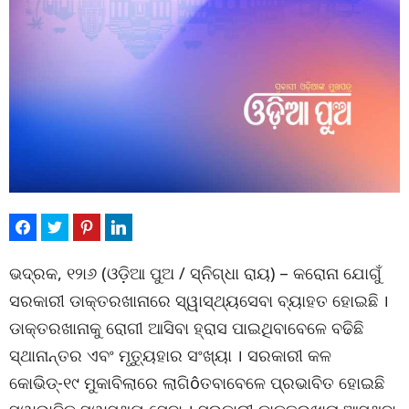
ଭଦ୍ରକ, ୧୨ା୬ (ଓଡ଼ିଆ ପୁଅ / ସ୍ନିଗ୍ଧା ରାୟ) – କରୋନା ଯୋଗୁଁ
ସରକାରୀ ଡାକ୍ତରଖାନାରେ ସ୍ୱାସ୍ଥ୍ୟସେବା ବ୍ୟାହତ ହୋଇଛି ।
ଡାକ୍ତରଖାନାକୁ ରୋଗୀ ଆସିବା ହ୍ରାସ ପାଇଥିବାବେଳେ ବଢିଛି
ସ୍ଥାନାନ୍ତର ଏବଂ ମୃତ୍ୟୁହାର ସଂଖ୍ୟା । ସରକାରୀ କଳ
କୋଭିଡ୍‌-୧୯ ମୁକାବିଲାରେ ଲାଗିôତବାବେଳେ ପ୍ରଭାବିତ ହୋଇଛି