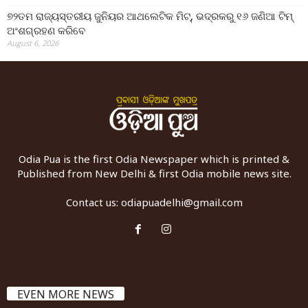
୭୨ତମ ରାଜ୍ୟସ୍ତରୀୟ ଜୁନିୟର ଆଥଲେଟିକ ମିଟ୍‌, ଭଦ୍ରକରୁ ୧୬ ଜଣିଆ ଟିମ୍
ଅଂଶଗ୍ରହଣ କରିବେ
August 6, 2026
Odia Pua is the first Odia Newspaper which is printed &
Published from New Delhi & first Odia mobile news site.
Contact us:
odiapuadelhi@gmail.com
EVEN MORE NEWS