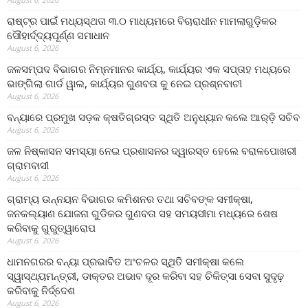
ରାଷ୍ଟ୍ର ପାଇଁ ମଧ୍ୟସ୍ଥତା ୩.୦ ମାଧ୍ୟମରେ ବିଚାରାଧୀନ ମାମଲାଗୁଡ଼ିକର
ସୌହାର୍ଦ୍ଦ୍ୟପୂର୍ଣ୍ଣ ସମାଧାନ
August 6, 2026
ଜଳସମ୍ପଦ ବିଭାଗର ନିମ୍ନମାନର କାର୍ଯ୍ୟ, କାର୍ଯ୍ୟର ଏକ ସପ୍ତାହ ମଧ୍ୟରେ
ଭାଙ୍ଗିଲା ଗାର୍ଡ ୱାଲ, କାର୍ଯ୍ୟର ଗୁଣବତା କୁ ନେଇ ପ୍ରଶ୍ନବାଚୀ
August 6, 2026
ବନ୍ୟାରେ ପ୍ରମୁଖ ସଡ଼କ କ୍ଷତିଗ୍ରସ୍ତ ସ୍ଥିତି ଅନୁଧ୍ୟାନ କଲେ ଆର୍‌ଡ଼ି ସଚିବ
August 6, 2026
ଜଳ ନିଷ୍କାସନ ସମସ୍ୟା ନେଇ ପ୍ରଶାସନର ଦ୍ୱାରସ୍ତ ହେଲେ ବରାଳପୋଖରୀ
ଗ୍ରାମବାସୀ
August 6, 2026
ଗ୍ରାମ୍ୟ ଉନ୍ନୟନ ବିଭାଗର କମିଶନର ତଥା ସଚିବଙ୍କ ସମୀକ୍ଷା,
ଜନକଲ୍ୟାଣ ଯୋଜନା ଗୁଡିକର ଗୁଣବତା ସହ ସମୟସୀମା ମଧ୍ୟରେ ଶେଷ
କରିବାକୁ ଗୁରୁତ୍ୱାରୋପ
August 6, 2026
ଧାମନଗରର ବନ୍ୟା ପ୍ରଭାବିତ ଅଂଚଳର ସ୍ଥିତି ସମୀକ୍ଷା କଲେ
ସ୍ୱାସ୍ଥ୍ୟମନ୍ତ୍ରୀ, ଡାକ୍ତର ଅଭାବ ଦୂର କରିବା ସହ ଚିକିତ୍ସା ସେବା ସୁଦୃଢ଼
କରିବାକୁ ନିର୍ଦ୍ଦେଶ
August 6, 2026