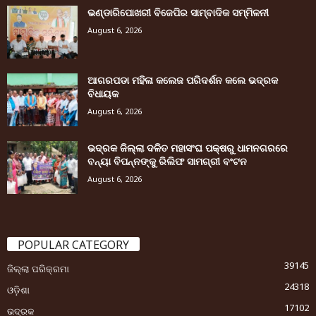
ଭଣ୍ଡାରିପୋଖରୀ ବିଜେପିର ସାମ୍ବାଦିକ ସମ୍ମିଳନୀ
August 6, 2026
ଆଗରପଡା ମହିଳା କଲେଜ ପରିଦର୍ଶନ କଲେ ଭଦ୍ରକ
ବିଧାୟକ
August 6, 2026
ଭଦ୍ରକ ଜିଲ୍ଲା ଦଳିତ ମହାସଂଘ ପକ୍ଷରୁ ଧାମନଗରରେ
ବନ୍ୟା ବିପନ୍ନଙ୍କୁ ରିଲିଫ ସାମଗ୍ରୀ ବଂଟନ
August 6, 2026
POPULAR CATEGORY
39145
ଜିଲ୍ଲା ପରିକ୍ରମା
24318
ଓଡ଼ିଶା
17102
ଭଦ୍ରକ