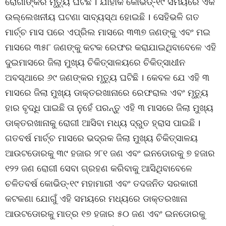
ରୋଗୀଙ୍କର ମୃତ୍ୟୁ ଘଟିଛି । ଯାହାକି କୋଭିଡ୍‌-୧୯ ସମୟରେ ଏକ
ଉଲ୍ଲେଖନୀୟ ଘଟଣା ସାବ୍ୟସ୍ଥ ହୋଇଛି । ସେହିଭଳି ଗତ
ମାର୍ଚ୍ଚ ମାସ ପରେ ଏପ୍ରିଲ ମାସରେ ୩୩୭ ଜଣଙ୍କୁ ଏବଂ ମଇ
ମାସରେ ୩୫୮ ଜଣଙ୍କୁ କଟକ ରେଫର କରାଯାଇଥିବାବେଳେ ଏହି
ଦୁଇମାସରେ ଜିଲା ମୁଖ୍ୟ ଚିକିତ୍ସାଳୟରେ ଚିକିତ୍ସାଧୀନ
ଅବସ୍ଥାରେ ୬୯ ଜଣଙ୍କର ମୃତ୍ୟୁ ଘଟିଛି । କେବଳ ଯେ ଏହି ୩
ମାସରେ ଜିଲା ମୁଖ୍ୟ ଡାକ୍ତରଖାନାରେ ରେଫରାଲ ଏବଂ ମୃତ୍ୟୁ
ହାର ବୃଦ୍ଧି ପାଇଛି ତା ନୁହେଁ ପରନ୍ତୁ ଏହି ୩ ମାସରେ ଜିଲା ମୁଖ୍ୟ
ଡାକ୍ତରଖାନାକୁ ରୋଗୀ ଆସିବା ମଧ୍ୟ ଦ୍ରୁତ ହ୍ରାସ ପାଇଛି ।
ଗତବର୍ଷ ମାର୍ଚ୍ଚ ମାସରେ ଭଦ୍ରକ ଜିଲା ମୁଖ୍ୟ ଚିକିତ୍ସାଳୟ
ଆଉଟଡୋରକୁ ୩୯ ହଜାର ୨୮୧ ଜଣ ଏବଂ ଇନଡୋରକୁ ୭ ହଜାର
୧୨୨ ଜଣ ରୋଗୀ ସେବା ଗ୍ରହଣ କରିବାକୁ ଆସିଥିବାବେଳେ
ଚଳିତବର୍ଷ କୋଭିଡ୍‌-୧୯ ମହାମାରୀ ଏବଂ ତଦଜନିତ ସରକାରୀ
କଟକଣା ଯୋଗୁଁ ଏହି ସମୟରେ ମଧ୍ୟରେ ଡାକ୍ତରଖାନା
ଆଉଟଡୋରକୁ ମାତ୍ର ୧୭ ହଜାର ୫୦ ଜଣ ଏବଂ ଇନଡୋରକୁ