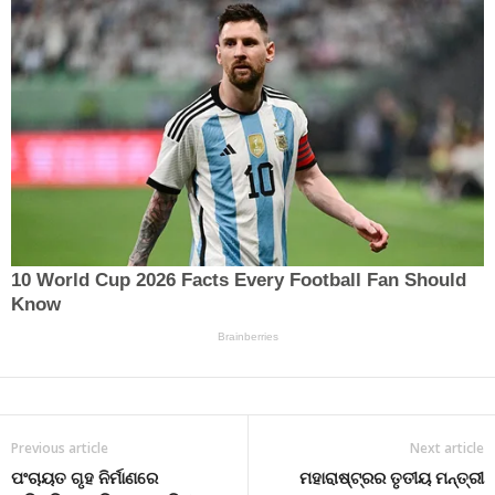
Previous article
Next article
ପଂଚାୟତ ଗୃହ ନିର୍ମାଣରେ
ମହାରାଷ୍ଟ୍ରର ତୃତୀୟ ମନ୍ତ୍ରୀ