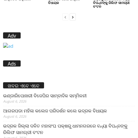
ବିଧାୟକ
ବିପନ୍ନଙ୍କୁ ରିଲିଫ ସାମଗ୍ରୀ
ବଂଟନ
Adv
Ads
ଖବର ଏବେ ଏବେ
ଭଣ୍ଡାରିପୋଖରୀ ବିଜେପିର ସାମ୍ବାଦିକ ସମ୍ମିଳନୀ
August 6, 2026
ଆଗରପଡା ମହିଳା କଲେଜ ପରିଦର୍ଶନ କଲେ ଭଦ୍ରକ ବିଧାୟକ
August 6, 2026
ଭଦ୍ରକ ଜିଲ୍ଲା ଦଳିତ ମହାସଂଘ ପକ୍ଷରୁ ଧାମନଗରରେ ବନ୍ୟା ବିପନ୍ନଙ୍କୁ
ରିଲିଫ ସାମଗ୍ରୀ ବଂଟନ
August 6, 2026