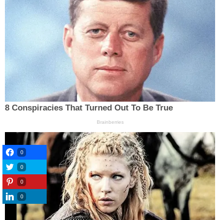
0
0
0
0