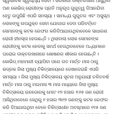
ସ୍ୱାଭାବିକ ସ୍ୱାସ୍ଥ୍ୟ ସେବା । ସରକାରୀ ଡାକ୍ତରଖାନା ଆସୁଥିବା
ଅଣ କୋଭିଡ୍ ରୋଗୀଙ୍କ ପ୍ରତି ଅନୁରୂପ ଗୁରୁତ୍ୱ ଦିଆନଯିବା
ହେତୁ ଉପୁଜିଛି ଏପରି ସମସ୍ୟା । ସାମାନ୍ୟ ଗୁରୁତର ଏବଂ ଅସୁସ୍ଥ
ଲୋକଙ୍କୁ ଉପଯୁକ୍ତ ସେବା ଯୋଗାଇ ଦେବା ପରିବର୍ତ୍ତେ
ସେମାନଙ୍କୁ କଟକ ରେଫର କରିଦିଆଯାଉଥିବାବେଳେ ସାଧାରଣ
ରୋଗୀ ହୀନସ୍ତା ହେଉଛନ୍ତି । ଥିଲାବାଲା ଲୋକ ସେମାନଙ୍କ
ରୋଗୀଙ୍କୁ କଟକ ନେବାକୁ ସମର୍ଥ ହେଉଥିବାବେଳେ ଅନ୍ୟମାନେ
ଘରୋଇ ଡାକ୍ତରଖାନାରେ ଶୋଷଣର ଶୀକାର ହେଉଛନ୍ତି ।
କୋଭିଡ୍ ମହାମାରୀ ବ୍ୟାପିବା ପରେ ଗତ ମାର୍ଚ୍ଚ ମାସ ଠାରୁ
ଭଦ୍ରକ ଜିଲା ମୁଖ୍ୟ ଚିକିତ୍ସାଳୟରେ ଦେଖାଦେଇଛି ଏପରି
ସମସ୍ୟା । ଜିଲା ମୁଖ୍ୟ ଚିକିତ୍ସାଳୟ ସୂଚନା ଅନୁଯାୟୀ ଚଳିତବର୍ଷ
ମାର୍ଚ୍ଚ ମାସ ଠାରୁ ମଇମାସ ୩ ମାସ ମଧ୍ୟରେ ଜିଲା ମୁଖ୍ୟ
ଚିକିତ୍ସାଳୟ ଇନଡୋରକୁ ମୋଟ ୧୭ ହଜାର ୭୬୫ ଜଣ ରୋଗୀ
ଆସିଥିବାବେଳେ ସେଥିରୁ ୧ ହଜାର ୩୧୭ ଜଣଙ୍କୁ କଟକ ରେଫର
କରି ଦିଆଯାଇଥିବା ବେଳେ ଚିକିତ୍ସାଧୀନ ଅବସ୍ଥାରେ ୧୧୫ ଜଣ