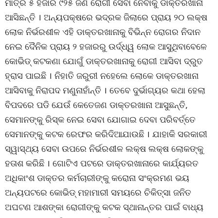
ମାତ୍ର ୫ ହଜାର ୯୨୫ ଜଣ ରୋଗୀ ସେବା ନେବାକୁ ଡାକ୍ତରଖାନା
ଆସିଛନ୍ତି । ଅନ୍ୟପକ୍ଷରେ ଭଦ୍ରକ ଜିଲାରେ ପ୍ରାୟ ୨୦ ଲକ୍ଷ
ଲୋକ ନିର୍ଭରଶୀଳ ଏହି ଡାକ୍ତରଖାନାକୁ ବିଭିନ୍ନ ରୋଗର ନିଦାନ
ନେଇ ଦୈନିକ ପ୍ରାୟ ୨ ହଜାରରୁ ଉର୍ଦ୍ଧ୍ୱ ଲୋକ ଆସୁଥିବାବେଳେ
କୋଭିଡ୍ କଟକଣା ଯୋଗୁଁ ଡାକ୍ତରଖାନାକୁ ରୋଗୀ ଆସିବା ଦ୍ରୁତ
ହ୍ରାସ ପାଇଛି । ନିହାତି ଜରୁରୀ ନହେଲେ ଲୋକେ ଡାକ୍ତରଖାନା
ଆସିବାକୁ ନିରାପଦ ମଣୁନାହାଁନ୍ତି । ତେବେ ଦୁର୍ଭାଗ୍ୟର କଥା ହେଲା
ବିପଦରେ ପଡି ଯେଉଁ କେତେଜଣ ଡାକ୍ତରଖାନା ଆସୁଛନ୍ତି,
ସେମାନଙ୍କୁ ରିସ୍କ ନେଇ ସେବା ଯୋଗାଇ ଦେବା ପରିବର୍ତ୍ତେ
ସେମାନଙ୍କୁ କଟକ ରେଫର କରିଦିଆଯାଉଛି । ଯାହାକି ସରକାରୀ
ସ୍ୱାସ୍ଥ୍ୟ ସେବା ଉପରେ ନିର୍ଭରଶୀଳ ଲକ୍ଷ ଲକ୍ଷ ଲୋକଙ୍କୁ
ହତାଶ କରିଛି । ଗୋଟିଏ ପଟରେ ଡାକ୍ତରଖାନାରେ କାର୍ଯ୍ୟରତ
ଅଧିକାଂଶ ଡାକ୍ତର କର୍ମଚାରୀଙ୍କୁ କରୋନା ସଂକ୍ରମଣ ଭୟ
ଅନ୍ୟପଟରେ କୋଭିଡ୍ ମହାମାରୀ ସମୟରେ ଚିକିତ୍ସା ଜନିତ
ଅଘଟଣ ଆଶଙ୍କା ରୋଗୀଙ୍କୁ କଟକ ସ୍ଥାନାନ୍ତର ପାଇଁ ବାଧ୍ୟ