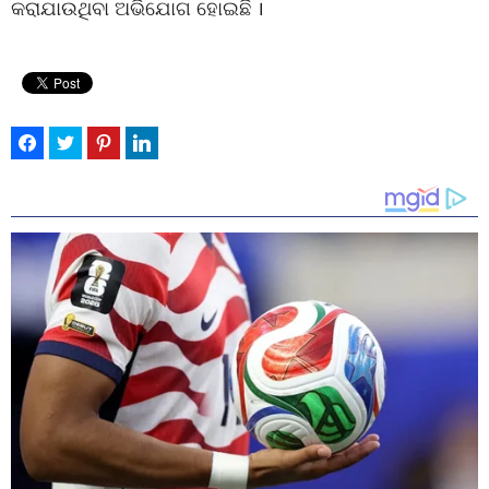
କରାଯାଉଥିବା ଅଭିଯୋଗ ହୋଇଛି ।