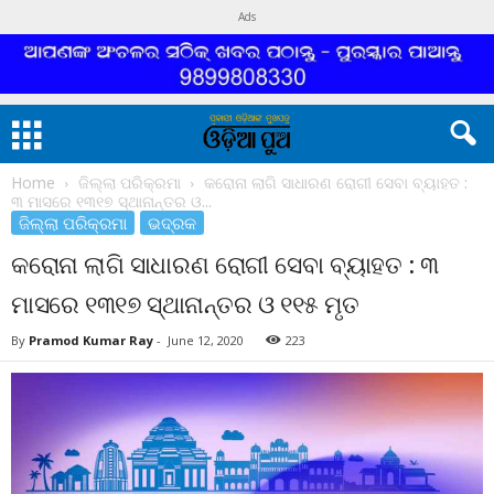
Ads
Home
ଜିଲ୍ଲା ପରିକ୍ରମା
କରୋନା ଲାଗି ସାଧାରଣ ରୋଗୀ ସେବା ବ୍ୟାହତ :
୩ ମାସରେ ୧୩୧୭ ସ୍ଥାନାନ୍ତର ଓ...
ଜିଲ୍ଲା ପରିକ୍ରମା
ଭଦ୍ରକ
କରୋନା ଲାଗି ସାଧାରଣ ରୋଗୀ ସେବା ବ୍ୟାହତ : ୩
ମାସରେ ୧୩୧୭ ସ୍ଥାନାନ୍ତର ଓ ୧୧୫ ମୃତ
By
Pramod Kumar Ray
-
June 12, 2020
223