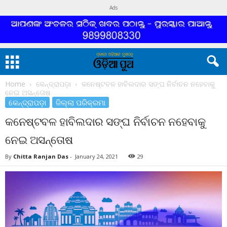
Ads
Home
କେନ୍ଦ୍ରାପଡ଼ା
କନେଷ୍ଟବଳ ହାବିଲଦାର ସଙ୍ଘ ନିର୍ବାଚନ ନହେବାକୁ
ନେଇ ଅସନ୍ତୋଷ
କେନ୍ଦ୍ରାପଡ଼ା
ଜିଲ୍ଲା ପରିକ୍ରମା
କନେଷ୍ଟବଳ ହାବିଲଦାର ସଙ୍ଘ ନିର୍ବାଚନ ନହେବାକୁ
ନେଇ ଅସନ୍ତୋଷ
By
Chitta Ranjan Das
-
January 24, 2021
29