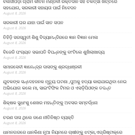
ବଳାଜୀପଡ଼ା ଗ୍ରାମ କୀର୍ତନ ମଣ୍ଡଳୀ ରକ୍ତଦାନ ସହ ଚିକିତ୍ସା ଖର୍ଚ୍ଚରେ
ସହଯୋଗ, ସରକାରୀ ସହାୟତା ପାଇଁ ନିବେଦନ
August 8, 2026
ସରକାରୀ ଘର ଯାହା ପାଇଁ ସାତ ସପନ
August 8, 2026
ତିହିଡି଼ ସରସ୍ୱତୀ ଶିଶୁ ବିଦ୍ୟାମନ୍ଦିରରେ ଜ୍ଞାନ ବିଜ୍ଞାନ ମେଳା
August 8, 2026
ବିଜେଡି ପଂଚାୟତ ସଭାପତି ବିପନ୍ନଙ୍କୁ ବାଂଟିଲେ ଶୁଖିଲାଖାଦ୍ୟ
August 8, 2026
ସମାଜସେବୀ ଜ୍ଞାନେନ୍ଦ୍ର ଦାସଙ୍କୁ ଶ୍ରଦ୍ଧାଞ୍ଜଳୀ
August 8, 2026
ଯୁବକଙ୍କ ସନ୍ଦେହଜନକ ମୃତ୍ୟୁ ଘଟଣା ,ପୁଅକୁ ହତ୍ୟା କାରାଯାଇଥିବା ନେଇ
ଅଭିଯୋଗ କଲେ ମା, ସାଇଂଟିଫିକ ଟିମର ଓ ଏସଡ଼ିପିଓଙ୍କ ତଦନ୍ତ
August 8, 2026
ଶିକ୍ଷକ ସୁଧାଂଶୁ ଶେଖର ମହାନ୍ତିଙ୍କୁ ଅବସର ସମ୍ବର୍ଦ୍ଧନା
August 8, 2026
ଚରଣ ଦାସ ଥିଲେ ଜଣେ ନୀତିନିଷ୍ଠ ବ୍ୟକ୍ତି
August 8, 2026
ଧାମନଗରରେ ଧାନକିଣା ନୂଆ ନିୟମରେ ଚାଷୀଙ୍କୁ ଝଟ୍‌କା,ଏଗ୍ରିଷ୍ଟାକ୍‌ରେ