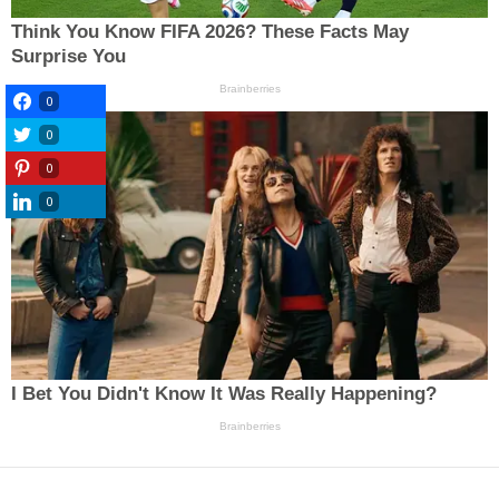
0
0
0
0