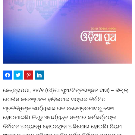
କେନ୍ଦ୍ରାପଡା, ୨୪/୧ (ଓଡ଼ିଆ ପୁଅ/ଚିତ୍ତରଞ୍ଜନ ଦାସ) – ଜିଲ୍ଲା
ପୋଲିସ କନେଷ୍ଟବଳ ହାବିଲଦାର ସଙ୍ଘର ନିର୍ବାଚିତ
ପ୍ରତିନିଧିଙ୍କ କାର୍ଯ୍ୟକାଳ ଗତ ନଭେମ୍ବରମାସରୁ ଶେଷ
ହୋଇଯାଇଛି। କିନ୍ତୁ ଏପର୍ଯ୍ୟନ୍ତ ସଙ୍ଘର କର୍ମକର୍ତ୍ତାଙ୍କ
ନିର୍ବାଚନ ଅଦ୍ୟାବଧି ହୋଇନଥିବା ଅଭିଯୋଗ ହୋଇଛି। ନିୟମ