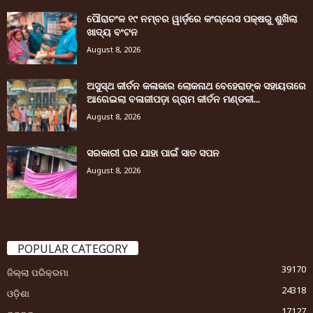
ପୌରାଚଂଳ ୧୯ ନମ୍ବର ୱାର୍ଡ଼ରେ କଂଗ୍ରେସ ପକ୍ଷରୁ ଶୁଖିଲା
ଖାଦ୍ୟ ବଂଟନ
August 8, 2026
ଅସୁସ୍ଥ କୀର୍ତନ କଳାକାର ଲୋକନାଥ ବେହେରାଙ୍କ ସହାୟତାରେ
ଆଗେଇଲା ବଳାଜୀପଡ଼ା ଗ୍ରାମ କୀର୍ତନ ମଣ୍ଡଳୀ...
August 8, 2026
ସରକାରୀ ଘର ଯାହା ପାଇଁ ସାତ ସପନ
August 8, 2026
POPULAR CATEGORY
39170
ଜିଲ୍ଲା ପରିକ୍ରମା
24318
ଓଡ଼ିଶା
17127