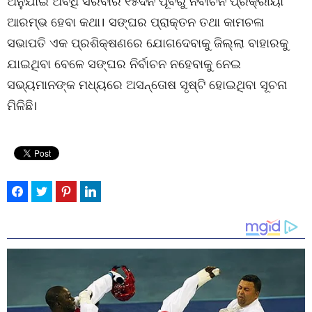
ଅନୁଯାଇ ଅବଧି ସରିବାର ୧୫ଦିନ ପୂର୍ବରୁ ନିର୍ବାଚନ ପ୍ରକ୍ରୀୟା
ଆରମ୍ଭ ହେବା କଥା। ସଙ୍ଘର ପ୍ରାକ୍ତନ ତଥା କାମଚଳା
ସଭାପତି ଏକ ପ୍ରଶିକ୍ଷଣରେ ଯୋଗଦେବାକୁ ଜିଲ୍ଲା ବାହାରକୁ
ଯାଇଥିବା ବେଳେ ସଙ୍ଘର ନିର୍ବାଚନ ନହେବାକୁ ନେଇ
ସଭ୍ୟମାନଙ୍କ ମଧ୍ୟରେ ଅସନ୍ତୋଷ ସୃଷ୍ଟି ହୋଇଥିବା ସୂଚନା
ମିଳିଛି।