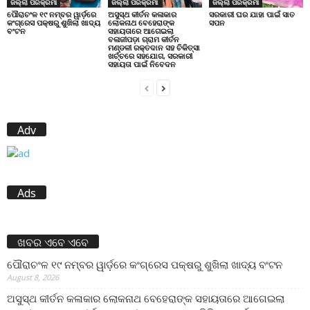
ଜିଲ୍ଲା ପରିକ୍ରମା
ଜିଲ୍ଲା ପରିକ୍ରମା
ଜିଲ୍ଲା ପରିକ୍ରମା
ପୌରାଚଂଳ ୧୯ ନମ୍ବର ୱାର୍ଡ଼ରେ
ଅସୁସ୍ଥ କୀର୍ତନ କଳାକାର
ସରକାରୀ ଘର ଯାହା ପାଇଁ ସାତ
କଂଗ୍ରେସ ପକ୍ଷରୁ ଶୁଖିଲା ଖାଦ୍ୟ
ଲୋକନାଥ ବେହେରାଙ୍କ
ସପନ
ବଂଟନ
ସହାୟତାରେ ଆଗେଇଲା
ବଳାଜୀପଡ଼ା ଗ୍ରାମ କୀର୍ତନ
ମଣ୍ଡଳୀ ରକ୍ତଦାନ ସହ ଚିକିତ୍ସା
ଖର୍ଚ୍ଚରେ ସହଯୋଗ, ସରକାରୀ
ସହାୟତା ପାଇଁ ନିବେଦନ
Adv
Ads
ଖବର ଏବେ ଏବେ
ପୌରାଚଂଳ ୧୯ ନମ୍ବର ୱାର୍ଡ଼ରେ କଂଗ୍ରେସ ପକ୍ଷରୁ ଶୁଖିଲା ଖାଦ୍ୟ ବଂଟନ
August 8, 2026
ଅସୁସ୍ଥ କୀର୍ତନ କଳାକାର ଲୋକନାଥ ବେହେରାଙ୍କ ସହାୟତାରେ ଆଗେଇଲା