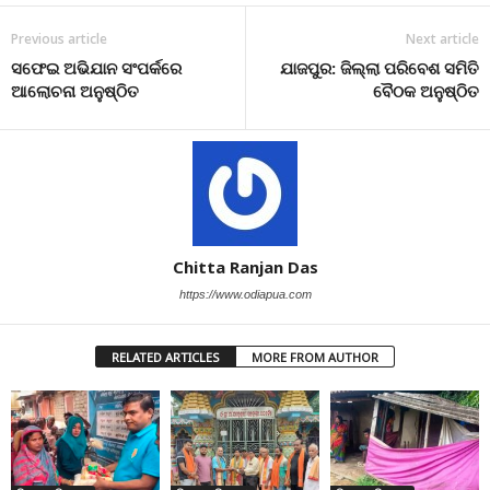
Previous article
Next article
ସଫେଇ ଅଭିଯାନ ସଂପର୍କରେ
ଯାଜପୁର: ଜିଲ୍ଲା ପରିବେଶ ସମିତି
ଆଲୋଚନା ଅନୁଷ୍ଠିତ
ବୈଠକ ଅନୁଷ୍ଠିତ
Chitta Ranjan Das
https://www.odiapua.com
RELATED ARTICLES
MORE FROM AUTHOR