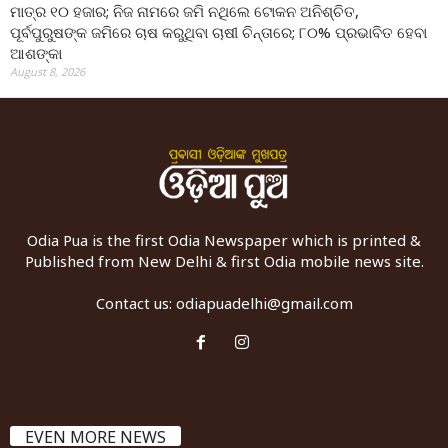
ମାତ୍ର ୧୦ ହଜାର; ନିଜ ନାମରେ ଜମି ନଥିଲେ ଟୋକନ ଅନିଶ୍ଚିତ,
ପୂର୍ବପୁରୁଷଙ୍କ ଜମିରେ ଚାଷ କରୁଥିବା ଚାଷୀ ଚିନ୍ତାରେ; ୮୦% ପ୍ରଭାବିତ ହେବା
ଆଶଙ୍କା
August 8, 2026
Odia Pua is the first Odia Newspaper which is printed &
Published from New Delhi & first Odia mobile news site.
Contact us:
odiapuadelhi@gmail.com
EVEN MORE NEWS