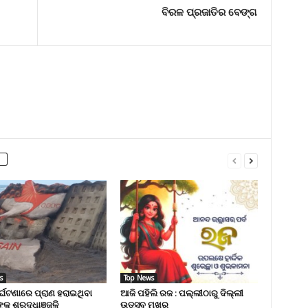
ବିରଳ ପ୍ରଜାତିର ବେଙ୍ଗ
s
Top News
ୁର୍ଘଟଣାରେ ପ୍ରାଣ ହରାଇଥିବା
ଆଜି ପହିଲି ରଜ : ପଲ୍ଲୀଠାରୁ ଦିଲ୍ଲୀ
୍କୁ ଶ୍ରଦ୍ଧାଞ୍ଜଳି
ଉତ୍ସବ ମୁଖର