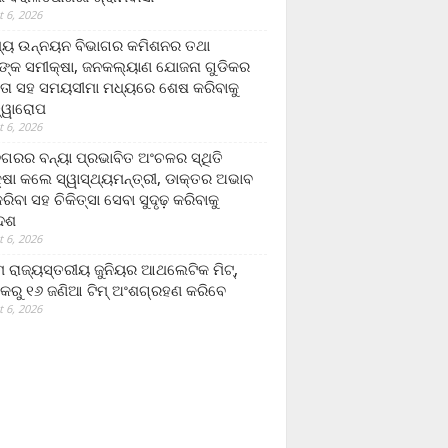
 6, 2026
ମ୍ୟ ଉନ୍ନୟନ ବିଭାଗର କମିଶନର ତଥା
ଙ୍କ ସମୀକ୍ଷା, ଜନକଲ୍ୟାଣ ଯୋଜନା ଗୁଡିକର
ତା ସହ ସମୟସୀମା ମଧ୍ୟରେ ଶେଷ କରିବାକୁ
ତ୍ୱାରୋପ
 6, 2026
ଗରର ବନ୍ୟା ପ୍ରଭାବିତ ଅଂଚଳର ସ୍ଥିତି
୍ଷା କଲେ ସ୍ୱାସ୍ଥ୍ୟମନ୍ତ୍ରୀ, ଡାକ୍ତର ଅଭାବ
ରିବା ସହ ଚିକିତ୍ସା ସେବା ସୁଦୃଢ଼ କରିବାକୁ
ଦେଶ
 6, 2026
 ରାଜ୍ୟସ୍ତରୀୟ ଜୁନିୟର ଆଥଲେଟିକ ମିଟ୍‌,
କରୁ ୧୬ ଜଣିଆ ଟିମ୍ ଅଂଶଗ୍ରହଣ କରିବେ
 6, 2026