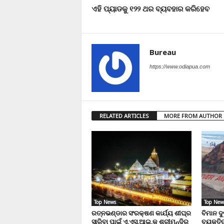
ଏହି ପ୍ୟାଡକୁ ୧୨୨ ଥର ବ୍ୟବହାର କରିହେବ
Bureau
https://www.odiapua.com
RELATED ARTICLES
MORE FROM AUTHOR
Top News
Top New
ରତ୍ନଭଣ୍ଡାର ସଂରକ୍ଷଣ କାର୍ଯ୍ୟ ଶୀଘ୍ର
ବିମାନ ଦ
ସାରିବା ପାଇଁ ଏ.ଏସ୍.ଆଇ.କୁ ଶ୍ରୀମନ୍ଦିର
ବ୍ୟକ୍ତିଙ