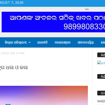
UGUST 7, 2026
Ads
ଜିଲ୍ଲା ପରିକ୍ରମା
ରାଜନୀତି
ମନୋରଞ୍ଜନ
ଜୀବନଚର୍ଯ୍ୟା
ଖେ
୍ ରଙ୍ଗ ଧଳା ଓ କଳା
Ad
୍ଗ ଧଳା ଓ କଳା
Ad
ଖ
ଭଣ୍ଡ