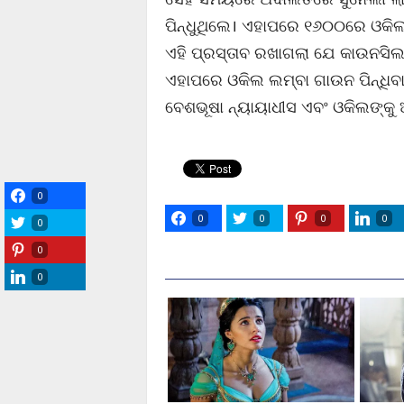
ପିନ୍ଧୁଥିଲେ। ଏହାପରେ ୧୬୦୦ରେ ଓକି
ଏହି ପ୍ରସ୍ତାବ ରଖାଗଲା ଯେ କାଉନସିଲକୁ
ଏହାପରେ ଓକିଲ ଲମ୍ବା ଗାଉନ ପିନ୍ଧିବ
ବେଶଭୂଷା ନ୍ୟାୟାଧୀସ ଏବଂ ଓକିଲଙ୍କୁ ଅନ
0
0
0
0
0
0
0
0