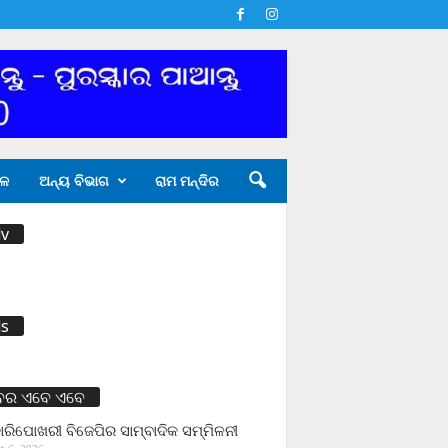
ଳ
ଅନ୍ୟ ବିଭାଗ
ରାମ ମନ୍ଦିର
v
s
ବର ଏବେ ଏବେ
ାରିପୋଖରୀ ବିଜେପିର ସାମ୍ବାଦିକ ସମ୍ମିଳନୀ