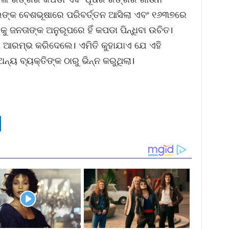
ଲଙ୍କ ବେଶଭୂଷାରେ ପରିବର୍ତ୍ତନ ଆସିଲା ଏବଂ ୧୬୩୭ରେ
 ଜନତାଙ୍କ ଅନୁରୂପରେ ହିଁ କପଡା ପିନ୍ଧିବା ଉଚିତ।
ା ଆରମ୍ଭ କରିଦେଲେ। ଏମିତି କୁହାଯାଏ ଯେ ଏହି
୍ୟ ବ୍ୟକ୍ତିଙ୍କ ଠାରୁ ଭିନ୍ନ କରୁଥିଲା।