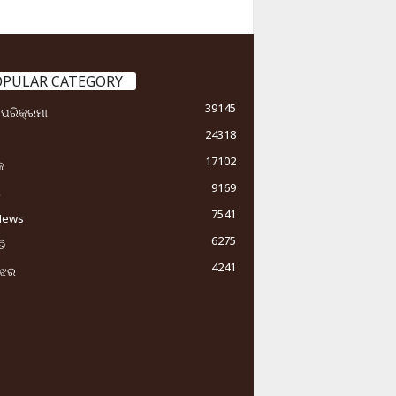
OPULAR CATEGORY
39145
ା ପରିକ୍ରମା
24318
17102
କ
9169
ୟ
7541
News
6275
ି
4241
ୁଝର