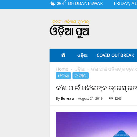
C
BHUBANESWAR
FRIDAY, A
29.4
O
d
i
a
p
u
a
ଓଡ଼ିଶା
COVID OUTBREAK
.
c
Home
ଓଡ଼ିଶା
କ’ଣ ପାଇଁ ଓକିଲଙ୍କ ଡ୍ରେସ
o
ଓଡ଼ିଶା
ଜାତୀୟ
m
କ’ଣ ପାଇଁ ଓକିଲଙ୍କ ଡ୍ରେସ୍ ରଙ
By
Bureau
-
August 21, 2019
1263