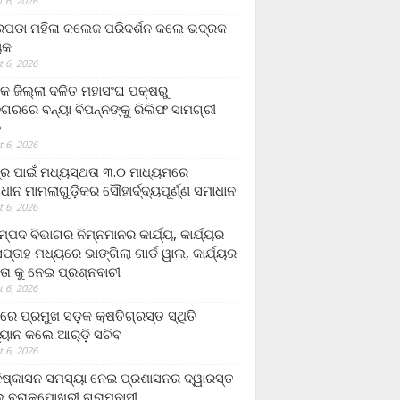
 6, 2026
ଡା ମହିଳା କଲେଜ ପରିଦର୍ଶନ କଲେ ଭଦ୍ରକ
ୟକ
 6, 2026
କ ଜିଲ୍ଲା ଦଳିତ ମହାସଂଘ ପକ୍ଷରୁ
ଗରରେ ବନ୍ୟା ବିପନ୍ନଙ୍କୁ ରିଲିଫ ସାମଗ୍ରୀ
ନ
 6, 2026
ଟ୍ର ପାଇଁ ମଧ୍ୟସ୍ଥତା ୩.୦ ମାଧ୍ୟମରେ
ାଧୀନ ମାମଲାଗୁଡ଼ିକର ସୌହାର୍ଦ୍ଦ୍ୟପୂର୍ଣ୍ଣ ସମାଧାନ
 6, 2026
୍ପଦ ବିଭାଗର ନିମ୍ନମାନର କାର୍ଯ୍ୟ, କାର୍ଯ୍ୟର
୍ତାହ ମଧ୍ୟରେ ଭାଙ୍ଗିଲା ଗାର୍ଡ ୱାଲ, କାର୍ଯ୍ୟର
ତା କୁ ନେଇ ପ୍ରଶ୍ନବାଚୀ
 6, 2026
ାରେ ପ୍ରମୁଖ ସଡ଼କ କ୍ଷତିଗ୍ରସ୍ତ ସ୍ଥିତି
୍ୟାନ କଲେ ଆର୍‌ଡ଼ି ସଚିବ
 6, 2026
ିଷ୍କାସନ ସମସ୍ୟା ନେଇ ପ୍ରଶାସନର ଦ୍ୱାରସ୍ତ
 ବରାଳପୋଖରୀ ଗ୍ରାମବାସୀ