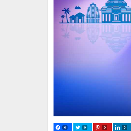
0
0
0
0