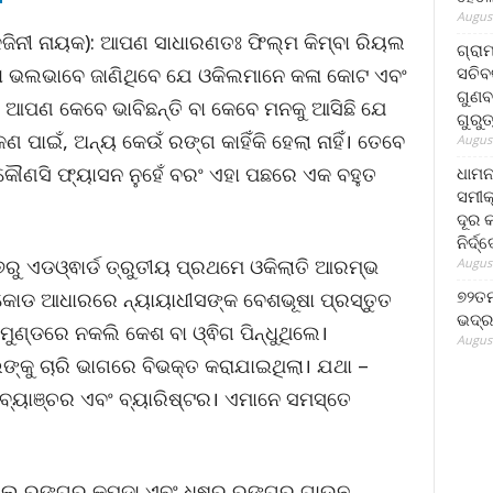
August
କଜିନୀ ନାୟକ): ଆପଣ ସାଧାରଣତଃ ଫିଲ୍ମ କିମ୍ବା ରିୟଲ
ଗ୍ରା
ସଚିବ
ା ଭଲଭାବେ ଜାଣିଥିବେ ଯେ ଓକିଲମାନେ କଳା କୋଟ ଏବଂ
ଗୁଣବ
 କଣ ଆପଣ କେବେ ଭାବିଛନ୍ତି ବା କେବେ ମନକୁ ଆସିଛି ଯେ
ଗୁରୁ
ପାଇଁ, ଅନ୍ୟ କେଉଁ ରଙ୍ଗ କାହିଁକି ହେଲା ନାହିଁ। ତେବେ
August
 କୌଣସି ଫ୍ୟାସନ ନୁହେଁ ବରଂ ଏହା ପଛରେ ଏକ ବହୁତ
ଧାମନ
ସମୀକ
ଦୂର କ
ନିର୍ଦ୍
୭ରୁ ଏଡଓ୍ଵାର୍ଡ ତ୍ରୁତୀୟ ପ୍ରଥମେ ଓକିଲାତି ଆରମ୍ଭ
August
୭୨ତମ
ୋଡ ଆଧାରରେ ନ୍ୟାୟାଧୀସଙ୍କ ବେଶଭୂଷା ପ୍ରସ୍ତୁତ
ଭଦ୍ର
ମୁଣ୍ଡରେ ନକଲି କେଶ ବା ଓ୍ଵିଗ ପିନ୍ଧୁଥିଲେ।
August
ଙ୍କୁ ଚାରି ଭାଗରେ ବିଭକ୍ତ କରାଯାଇଥିଲା। ଯଥା –
, ବ୍ୟାଞ୍ଚର ଏବଂ ବ୍ୟାରିଷ୍ଟର। ଏମାନେ ସମସ୍ତେ
ାଲ ରଙ୍ଗର କପଡା ଏବଂ ଧୂଷର ରଙ୍ଗର ଗାଉନ