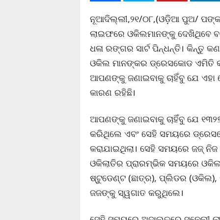
ନୂଆଦିଲ୍ଲୀ,୨୧/୦୮,(ଓଡ଼ିଆ ପୁଅ/ ପଙ୍
ଲାଇଫରେ ଓକିଲମାନଙ୍କୁ ଦେଖିଥିବେ ବ
ଧଳା ରଙ୍ଗର ସାର୍ଟ ପିନ୍ଧନ୍ତି। କିନ୍ତୁ
ଓକିଲ ମାନଙ୍କର ଡ୍ରେସକୋଡ ଏମିତି କଣ 
ଆପଣଙ୍କୁ ଜଣାଇବାକୁ ଚାହିଁବୁ ଯେ ଏହା
କାରଣ ରହିଛି।
ଆପଣଙ୍କୁ ଜଣାଇବାକୁ ଚାହିଁବୁ ଯେ ୧୩୨
କରିଥିଲେ ଏବଂ ସେହି ସମୟରେ ଡ୍ରେସକ
କରାଯାଇଥିଲା। ସେହି ସମୟରେ ଜଜ୍‌ ନିଜ 
ଓକିଲାତିର ପ୍ରାରମ୍ଭିକ ସମୟରେ ଓକିଲ
ଷ୍ଟୁଡେଣ୍ଟ (ଛାତ୍ର), ପ୍ଲିଡର (ଓକିଲ)
ଜଜଙ୍କୁ ସ୍ୱଗାତ କରୁଥିଲେ।
ସେହି ସମୟରେ ଅଦାଲତରେ ସୁନେଲୀ ଲ