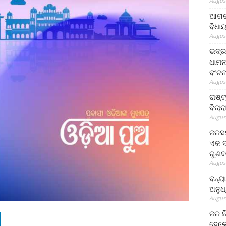
August
ଆଗରପ
ବିଧା
August
ଭଦ୍ର
ଧାମନ
ବଂଟ
August
ରାଷ୍
ବିଚାର
August
ଜଳସମ
ଏକ ସପ
ଗୁଣବ
August
ବନ୍ୟ
ଅନୁଧ
August
ଜଳ ନ
ହେଲେ