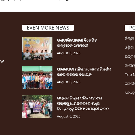
EVEN MORE NEWS
P
ଜିଲ୍ଲ
ଭଣ୍ଡାରିପୋଖରୀ ବିଜେପିର
ସାମ୍ବାଦିକ ସମ୍ମିଳନୀ
ଓଡ଼ିଶା
August 6, 2026
ଭଦ୍ର
ew
ଜାତୀ
ଆଗରପଡା ମହିଳା କଲେଜ ପରିଦର୍ଶନ
କଲେ ଭଦ୍ରକ ବିଧାୟକ
Top 
August 6, 2026
ରାଜନୀତ
କେନ୍ଦ
ଭଦ୍ରକ ଜିଲ୍ଲା ଦଳିତ ମହାସଂଘ
ପକ୍ଷରୁ ଧାମନଗରରେ ବନ୍ୟା
ବିପନ୍ନଙ୍କୁ ରିଲିଫ ସାମଗ୍ରୀ ବଂଟନ
August 6, 2026