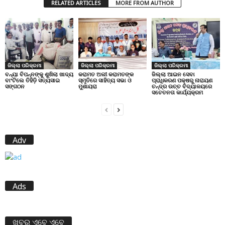
RELATED ARTICLES
MORE FROM AUTHOR
ଜିଲ୍ଲା ପରିକ୍ରମା
ଜିଲ୍ଲା ପରିକ୍ରମା
ଜିଲ୍ଲା ପରିକ୍ରମା
ବନ୍ୟା ବିପନ୍ନଙ୍କୁ ଶୁଖିଲା ଖାଦ୍ୟ
କରାମତ ଅଲୀ କରାମତଙ୍କ
ଜିଲ୍ଲା ଆଇନ ସେବା
ବାଂଟିଲେ ତିହିଡି଼ ସତ୍ୟସାଇ
ସ୍ମୃତିରେ ସାହିତ୍ୟ ସଭା ଓ
ପ୍ରାଧିକରଣ ପକ୍ଷରୁ ନାରାୟଣ
ସଙ୍ଗଠନ
ମୁଶାୟରା
ଚନ୍ଦ୍ର ଉଚ୍ଚ ବିଦ୍ୟାଳୟରେ
ସଚେତନତା କାର୍ଯ୍ୟକ୍ରମ
Adv
Ads
ଖବର ଏବେ ଏବେ