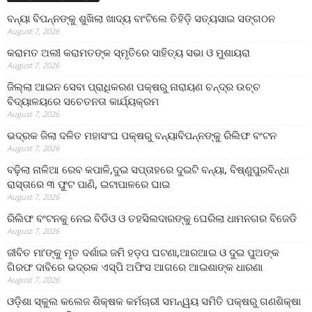
ବନ୍ୟା ବିପନ୍ନଙ୍କୁ ଶୁଖିଲା ଖାଦ୍ୟ ବାଂଟିଲେ ତିହିଡି଼ ସତ୍ୟସାଇ ସଙ୍ଗଠନ
August 7, 2026
କରାମତ ଅଲୀ କରାମତଙ୍କ ସ୍ମୃତିରେ ସାହିତ୍ୟ ସଭା ଓ ମୁଶାୟରା
August 7, 2026
ଜିଲ୍ଲା ଆଇନ ସେବା ପ୍ରାଧିକରଣ ପକ୍ଷରୁ ନାରାୟଣ ଚନ୍ଦ୍ର ଉଚ୍ଚ
ବିଦ୍ୟାଳୟରେ ସଚେତନତା କାର୍ଯ୍ୟକ୍ରମ
August 7, 2026
ଭଦ୍ରକ ଜିଲା ଦଳିତ ମହାସଂଘ ପକ୍ଷରୁ ବନ୍ୟାବିପନ୍ନଙ୍କୁ ରିଲିଫ ବଂଟନ
August 7, 2026
ବଢ଼ିଲା ନାଳିଆ ରେବ କପାଳି,ଦୁଇ ସପ୍ତାହରେ ଦୁଇଟି ବନ୍ୟା, ବିଷ୍ଣୁପୁରବିନ୍ଧା
ରାସ୍ତାରେ ୩ ଫୁଟ ପାଣି, ଇଟାପାଳରେ ଘାଇ
August 7, 2026
ରିଲିଫ ବଂଟନକୁ ନେଇ ବିଡିଓ ଓ ତହସିଲଦାରଙ୍କୁ ଘେରିଲା ଧାମନଗର ବିଜେଡି
August 7, 2026
ଜୀବିତ ମା’ଙ୍କୁ ମୃତ ଦର୍ଶାଇ ଜମି ହଡ଼ପ ଘଟଣା,ଆରଆଇ ଓ ଦୁଇ ପୁଅଙ୍କ
ଗିରଫ ଦାବିରେ ଭଦ୍ରକ ଏସ୍‌ପି ଅଫିସ ଆଗରେ ଆଇଶାଙ୍କ ଧାରଣା
August 7, 2026
ଓଡ଼ିଶା ସ୍କୁଲ କଲେଜ ଶିକ୍ଷକ କର୍ମଚାରୀ ସମନ୍ୱୟ ସମିତି ପକ୍ଷରୁ ଗଣଶିକ୍ଷା