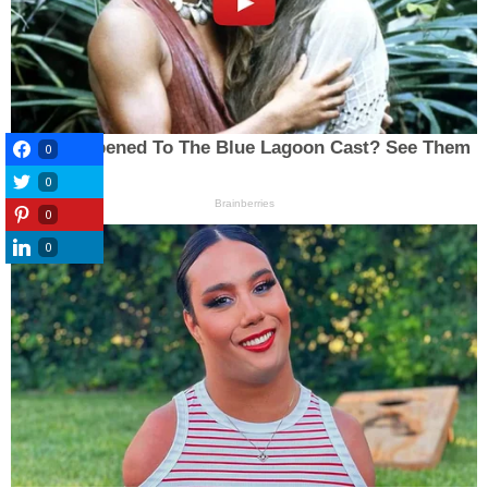
0
0
0
0