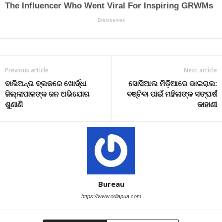
Previous article
Next article
ବାଲିଅନ୍ତା ବ୍ଲକରେ ଖୋର୍ଦ୍ଧା
ସୋସିଆଲ ମିଡ଼ିଆରେ ଭାଇରାଲ:
ଜିଲ୍ଲାପାଳଙ୍କ ଜନ ଅଭିଯୋଗ
ବଞ୍ଚିବା ପାଇଁ ମହିଳାଙ୍କ ସଙ୍ଘର୍ଷ
ଶୁଣାଣି
କାହାଣୀ
Bureau
https://www.odiapua.com