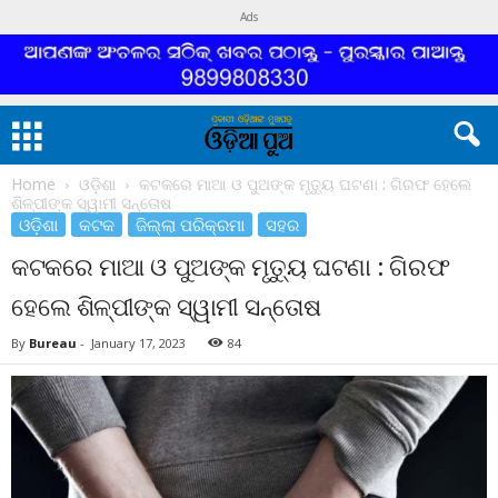
Ads
Home
ଓଡ଼ିଶା
କଟକରେ ମାଆ ଓ ପୁଅଙ୍କ ମୃତ୍ୟୁ ଘଟଣା : ଗିରଫ ହେଲେ
ଶିଳ୍ପୀଙ୍କ ସ୍ୱାମୀ ସନ୍ତୋଷ
ଓଡ଼ିଶା
କଟକ
ଜିଲ୍ଲା ପରିକ୍ରମା
ସହର
କଟକରେ ମାଆ ଓ ପୁଅଙ୍କ ମୃତ୍ୟୁ ଘଟଣା : ଗିରଫ
ହେଲେ ଶିଳ୍ପୀଙ୍କ ସ୍ୱାମୀ ସନ୍ତୋଷ
By
Bureau
-
January 17, 2023
84