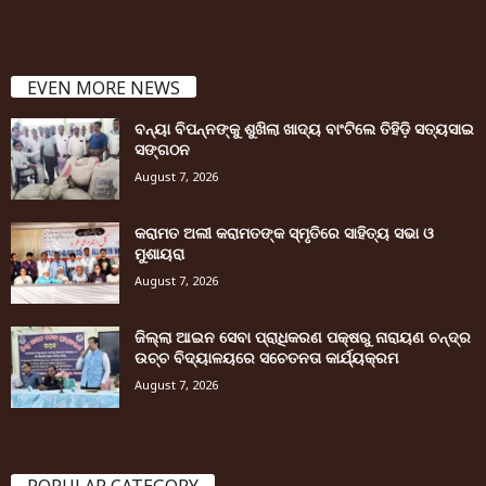
EVEN MORE NEWS
ବନ୍ୟା ବିପନ୍ନଙ୍କୁ ଶୁଖିଲା ଖାଦ୍ୟ ବାଂଟିଲେ ତିହିଡି଼ ସତ୍ୟସାଇ
ସଙ୍ଗଠନ
August 7, 2026
କରାମତ ଅଲୀ କରାମତଙ୍କ ସ୍ମୃତିରେ ସାହିତ୍ୟ ସଭା ଓ
ମୁଶାୟରା
August 7, 2026
ଜିଲ୍ଲା ଆଇନ ସେବା ପ୍ରାଧିକରଣ ପକ୍ଷରୁ ନାରାୟଣ ଚନ୍ଦ୍ର
ଉଚ୍ଚ ବିଦ୍ୟାଳୟରେ ସଚେତନତା କାର୍ଯ୍ୟକ୍ରମ
August 7, 2026
POPULAR CATEGORY