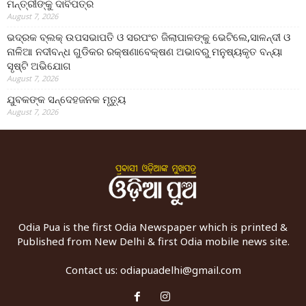
ମନ୍ତ୍ରୀଙ୍କୁ ଦାବିପତ୍ର
August 7, 2026
ଭଦ୍ରକ ବ୍ଲକ୍ ଉପସଭାପତି ଓ ସରପଂଚ ଜିଲାପାଳଙ୍କୁ ଭେଟିଲେ,ସାଳନ୍ଦୀ ଓ
ନାଳିଆ ନଦୀବନ୍ଧ ଗୁଡିକର ରକ୍ଷଣାବେକ୍ଷଣ ଅଭାବରୁ ମନୁଷ୍ୟକୃତ ବନ୍ୟା
ସୃଷ୍ଟି ଅଭିଯୋଗ
August 7, 2026
ଯୁବକଙ୍କ ସନ୍ଦେହଜନକ ମୃତ୍ୟୁ
August 7, 2026
Odia Pua is the first Odia Newspaper which is printed &
Published from New Delhi & first Odia mobile news site.
Contact us:
odiapuadelhi@gmail.com