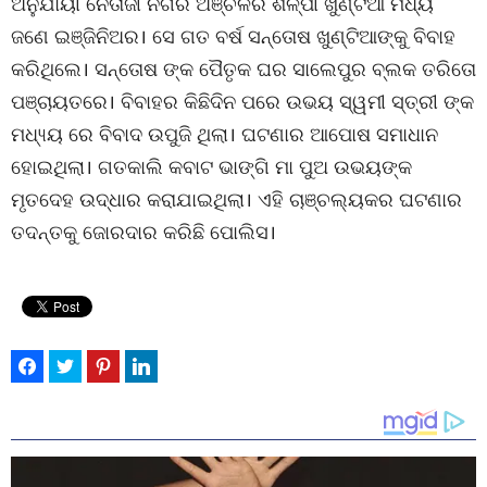
ଅନୁଯାୟୀ ନେତାଜୀ ନଗର ଅଞ୍ଚଳର ଶିଳ୍ପୀ ଖୁଣ୍ଟିଆ ମଧ୍ୟ
ଜଣେ ଇଞ୍ଜିନିଅର। ସେ ଗତ ବର୍ଷ ସନ୍ତୋଷ ଖୁଣ୍ଟିଆଙ୍କୁ ବିବାହ
କରିଥିଲେ। ସନ୍ତୋଷ ଙ୍କ ପୈତୃକ ଘର ସାଲେପୁର ବ୍ଲକ ତରିତୋ
ପଞ୍ଚାୟତରେ। ବିବାହର କିଛିଦିନ ପରେ ଉଭୟ ସ୍ୱମୀ ସ୍ତ୍ରୀ ଙ୍କ
ମଧ୍ୟ୍ୟ ରେ ବିବାଦ ଉପୁଜି ଥିଲା। ଘଟଣାର ଆପୋଷ ସମାଧାନ
ହୋଇଥିଲା। ଗତକାଲି କବାଟ ଭାଙ୍ଗି ମା ପୁଅ ଉଭୟଙ୍କ
ମୃତଦେହ ଉଦ୍ଧାର କରାଯାଇଥିଲା। ଏହି ଚାଞ୍ଚଲ୍ୟକର ଘଟଣାର
ତଦନ୍ତକୁ ଜୋରଦାର କରିଛି ପୋଲିସ।