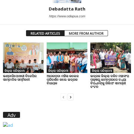
Debadatta Rath
https://www.odiapua.com
RELATED ARTICLES
MORE FROM AUTHOR
ଜିଲ୍ଲା ପରିକ୍ରମା
ଜିଲ୍ଲା ପରିକ୍ରମା
ଜିଲ୍ଲା ପରିକ୍ରମା
ଭଣ୍ଡାରିପୋଖରୀ ବିଜେପିର
ଆଗରପଡା ମହିଳା କଲେଜ
ଭଦ୍ରକ ଜିଲ୍ଲା ଦଳିତ ମହାସଂଘ
ସାମ୍ବାଦିକ ସମ୍ମିଳନୀ
ପରିଦର୍ଶନ କଲେ ଭଦ୍ରକ
ପକ୍ଷରୁ ଧାମନଗରରେ ବନ୍ୟା
ବିଧାୟକ
ବିପନ୍ନଙ୍କୁ ରିଲିଫ ସାମଗ୍ରୀ
ବଂଟନ
Adv