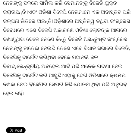
ନେତାଙ୍କୁ ଦଳରେ ସାମିଲ କରି ସେମାନଙ୍କୁ ବିଜେଡି ଯୁକ୍ତ
କରାଉଛନ୍ତି।ଏବଂ ଓଡିଶା ବିଜେପି ନେତାମାନେ ଏକ ଅବାସ୍ତବ ପରି
କଳ୍ପନା ଭିତରେ ଅଛନ୍ତି।ଓଡ଼ିଶାରେ ଅସ୍ତିତ୍ୱ ନଥିବା କଂଗ୍ରେସ
ବିରୋଧରେ ଏଣେ ବିଜେପି ଅକାରଣେ ଓଡିଶା ଲୋକଙ୍କ ଆଗରେ
ବଖାଣୁଥିବା ବେଳେ ତେଣେ କିନ୍ତୁ ବିଜେଡି ଅସନ୍ତୁଷ୍ଟ କଂଗ୍ରେସ
ନେତାଙ୍କୁ ହାତେଇ ନେଉଛି।ତେଣେ ଏବେ ବିଧାନ ସଭାରେ ବିଜେଡି,
ବିଜେପିକୁ ଟାର୍ଗେଟ କରିଥିବା ବେଳେ ମହାନଦୀ ଜଳ
ବିବାଦ,କେନ୍ଦ୍ରୀୟ ଅବହେଳା ଆଦି ପରି ଅନେକ ଘଟଣା ନେଇ
ବିଜେପିକୁ ଟାର୍ଗେଟ କରି ଆସୁଛି।ଏହାକୁ ଦେଖି ଓଡିଶାରେ କ୍ଷମତା
ଦଖଲ ନେଇ ବିଜେପିର ସେପରି କିଛି ଯୋଜନା ଥିବା ପରି ଅନୁଭବ
ହେଉ ନାହିଁ।