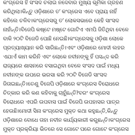
କଂଗ୍ରେସ ହିଁ ସଂସଦ ଚଲାଇ ନଦେବାର ମୁଖ୍ୟ ଭୂମିକା ଗ୍ରହଣ
କରିଥିଲା।କିନ୍ତୁ ଓଡ଼ିଶାରେ ତ’ କଂଗ୍ରେସ ଏବେ ପ୍ରାୟ ନାହିଁ
କହିଲେ ଚଳିବ।କଂଗ୍ରେସରୁ ତ’ ଲୋକସଭାରେ କେହି ସାଂସଦ
ନାହାଁନ୍ତି।ବିଜେପି କଷ୍ଟେ ମଷ୍ଟେ ଗୋଟିଏ ଏମପି ଜିତିଥିବା ବେଳେ
ବାକି ୨୦ଟି ବିଜେଡି ପୋଛି ନେଇଛି।କଂଗ୍ରେସକୁ ଓଡ଼ିଶା ଲୋକେ
ପ୍ରତ୍ୟାଖ୍ୟାନ କରି ସାରିଛନ୍ତି।ଏବଂ ଓଡ଼ିଶାରେ ମୋଦୀ ଲହର
ଏଯାଏଁ କାମ କରିନି ଏବଂ ଲୋକେ ନବୀନଙ୍କୁ ହିଁ ପସନ୍ଦ କରି
ରାଜ୍ୟରେ ଶାସନରେ ବସାଇଥିବା ବେଳେ ସଂସଦ ପାଇଁ ମଧ୍ୟ
ନବୀନଙ୍କ ଉପରେ ଭରସା କରି ୨୦ଟି ବିଜେଡି ସାଂସଦ
ଜିତାଇଛନ୍ତି।ତେଣୁ ବିଜେପି ଓଡ଼ିଶାରେ କଂଗ୍ରେସ ବିରୋଧରେ
ଚିତ୍କାର କରି କଣ କହିବାକୁ ଚାହୁଁଛନ୍ତି?ବରଂ କଂଗ୍ରେସ
ବିରୋଧରେ ଏପରି ଉପବାସ ପାଇଁ ବିଜେପି ଉପହାସର ପାତ୍ର
ହେଉଛି।ମୋଦୀ ସିନା କଂଗ୍ରେସ ମୁକ୍ତ କଥା କହୁଛନ୍ତି,କିନ୍ତୁ
ଓଡ଼ିଶାରେ ବୋଧେ ତାହା ନବୀନ କାର୍ଯ୍ୟକାରୀ କରୁଛନ୍ତି।କଂଗ୍ରେସ
ମୁକ୍ତ ପ୍ରକ୍ରିୟା ଭିତରେ ସେ ଗୋଟେ ପରେ ଗୋଟେ କଂଗ୍ରେସ