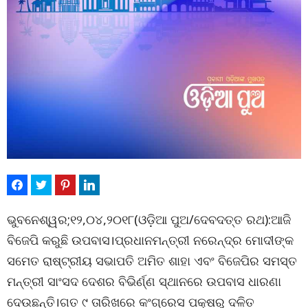
ଭୁବନେଶ୍ୱର;୧୨,୦୪,୨୦୧୮(ଓଡ଼ିଆ ପୁଅ/ଦେବଦତ୍ତ ରଥ):ଆଜି
ବିଜେପି କରୁଛି ଉପବାସ।ପ୍ରଧାନମନ୍ତ୍ରୀ ନରେନ୍ଦ୍ର ମୋଦୀଙ୍କ
ସମେତ ରାଷ୍ଟ୍ରୀୟ ସଭାପତି ଅମିତ ଶାହା ଏବଂ ବିଜେପିର ସମସ୍ତ
ମନ୍ତ୍ରୀ ସାଂସଦ ଦେଶର ବିଭିର୍ଣ୍ଣ ସ୍ଥାନରେ ଉପବାସ ଧାରଣା
ଦେଉଛନ୍ତି।ଗତ ୯ ତାରିଖରେ କଂଗ୍ରେସ ପକ୍ଷରୁ ଦଳିତ