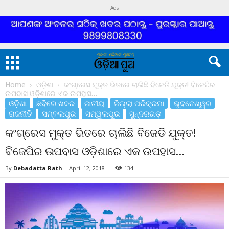
Ads
Home
ଓଡ଼ିଶା
କଂଗ୍ରେସ ମୁକ୍ତ ଭିତରେ ଚାଲିଛି ବିଜେଡି ଯୁକ୍ତ! ବିଜେପିର
ଉପବାସ ଓଡ଼ିଶାରେ ଏକ ଉପହାସ…
ଓଡ଼ିଶା
ଛବିରେ ଖବର
ଜାତୀୟ
ଜିଲ୍ଲା ପରିକ୍ରମା
ଭୁବନେଶ୍ୱର
ରାଜନୀତି
ସମ୍ବଲପୁର
ସମ୍ୱଲପୁର
ସୁନ୍ଦରଗଡ଼
କଂଗ୍ରେସ ମୁକ୍ତ ଭିତରେ ଚାଲିଛି ବିଜେଡି ଯୁକ୍ତ!
ବିଜେପିର ଉପବାସ ଓଡ଼ିଶାରେ ଏକ ଉପହାସ…
By
Debadatta Rath
-
April 12, 2018
134