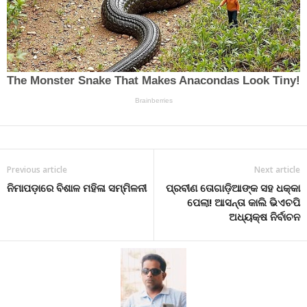
Previous article
Next article
ନିମାପଡ଼ାରେ ବିଶାଳ ମହିଳା ସମ୍ମିଳନୀ
ପ୍ରବୀଣ ତୋଗାଡ଼ିଆଙ୍କ ସହ ଧକ୍କା
ପେଲା! ଆସନ୍ତା କାଲି ଭିଏଚପି
ଅଧ୍ୟକ୍ଷ ନିର୍ବାଚନ