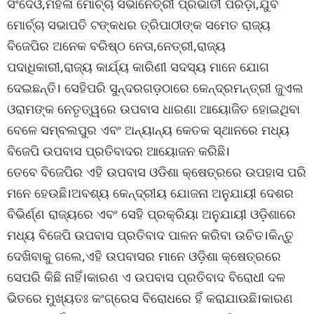
ସିଂଦେଓ,ମହିଳା ମୋର୍ଚ୍ଚା ସଭାନେତ୍ରୀ ପ୍ରଭାତୀ ପରିଡ଼ା,ଯୁବ
ମୋର୍ଚ୍ଚା ସଭାପତି ଟଙ୍କଧର ତ୍ରିପାଠୀଙ୍କ ସମେତ ରାଜ୍ୟ
ବିଜେପିର ଅନେକ ବରିଷ୍ଠ ନେତା,ନେତ୍ରୀ,ରାଜ୍ୟ
ପଦାଧିକାରୀ,ରାଜ୍ୟ କାର୍ଯ୍ୟ କାରିଣୀ ସଦସ୍ୟ ମାନେ ଯୋଗ
ଦେଇଛନ୍ତି। ସେହିପରି ସୁନ୍ଦରଗଡ଼ଠାରେ କେନ୍ଦ୍ରମନ୍ତ୍ରୀ ଜୁଏଲ
ଓରାମଙ୍କ ନେତୃତ୍ୱରେ ଉପବାସ ଧାରଣା ଆୟୋଜିତ ହୋଇଥିବା
ବେଳେ ସମ୍ବଲପୁର ଏବଂ ଅନ୍ୟାନ୍ୟ କେତକ ସ୍ଥାନରେ ମଧ୍ୟ
ବିଜେପି ଉପବାସ ପ୍ରତିବାଦର ଆୟୋଜନ କରିଛି।
ତେବେ ବିଜେପିର ଏହି ଉପବାସ ଓଡିଶା କ୍ଷେତ୍ରରେ ଉପହାସ ପରି
ମନେ ହେଉଛି।ଅବଶ୍ୟ କେନ୍ଦ୍ରୀୟ ଯୋଜନା ଅନୁଯାୟୀ ଦେଶର
ବିଭିର୍ଣ୍ଣ ରାଜ୍ୟରେ ଏବଂ ସେହି ପ୍ରକ୍ରିୟା ଅନୁଯାୟୀ ଓଡ଼ିଶାରେ
ମଧ୍ୟ ବିଜେପି ଉପବାସ ପ୍ରତିବାଦ ପାଳନ କରିବା ଉଚିତ।କିନ୍ତୁ
ଦେଖିବାକୁ ଗଲେ,ଏହି ଉପବାସର ମାନେ ଓଡ଼ିଶା କ୍ଷେତ୍ରରେ
ସେପରି କିଛି ନାହିଁ।କାରଣ ଏ ଉପବାସ ପ୍ରତିବାଦ ବିରୋଧୀ ଦଳ
ଭିତରେ ମୁଖ୍ୟତଃ କଂଗ୍ରେସ ବିରୋଧରେ ହିଁ କରାଯାଉଛି।କାରଣ