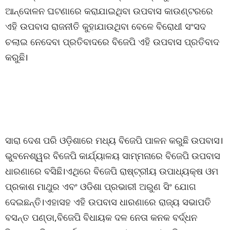
ଆନ୍ଦୋଳନ ଘଟଣାରେ କରାଯାଇଥିବା ଉପବାସ କାଉଣ୍ଟରରେ
ଏହି ଉପବାସ ରାଜନୀତି କୁହାଯାଉଥିବା ବେଳେ ବିରୋଧୀ ସଂସଦ
ଚଲାଇ ନେଦେବା ପ୍ରତିବାଦରେ ବିଜେପି ଏହି ଉପବାସ ପ୍ରତିବାଦ
କରୁଛି।
ସାରା ଦେଶ ପରି ଓଡ଼ିଶାରେ ମଧ୍ୟ ବିଜେପି ପାଳନ କରୁଛି ଉପବାସ।
ଭୁବନେଶ୍ୱର ବିଜେପି କାର୍ଯ୍ୟାଳୟ ସାମ୍ମନାରେ ବିଜେପି ଉପବାସ
ଧାରଣାରେ ବସିଛି।ଏଥିରେ ବିଜେପି ରାଷ୍ଟ୍ରୀୟ ଉପାଧ୍ୟକ୍ଷ ଓମ
ପ୍ରକାଶ ମାଥୁର ଏବଂ ଓଡିଶା ପ୍ରଭାରୀ ଅରୁଣ ସିଂ ଯୋଗ
ଦେଇଛନ୍ତି।ଏହାସହ ଏହି ଉପବାସ ଧାରଣାରେ ରାଜ୍ୟ ସଭାପତି
ବସନ୍ତ ପଣ୍ଡା,ବିଜେପି ବିଧାୟକ ଦଳ ନେତା କନକ ବର୍ଦ୍ଧନ