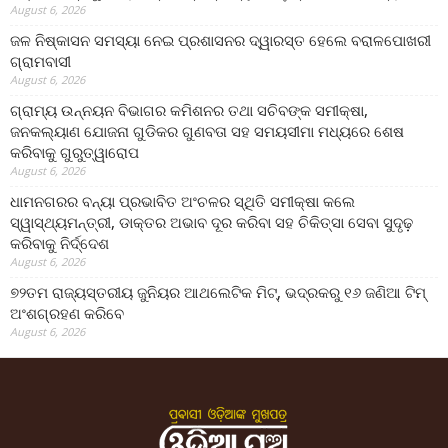
August 6, 2026
ଜଳ ନିଷ୍କାସନ ସମସ୍ୟା ନେଇ ପ୍ରଶାସନର ଦ୍ୱାରସ୍ତ ହେଲେ ବରାଳପୋଖରୀ
ଗ୍ରାମବାସୀ
August 6, 2026
ଗ୍ରାମ୍ୟ ଉନ୍ନୟନ ବିଭାଗର କମିଶନର ତଥା ସଚିବଙ୍କ ସମୀକ୍ଷା,
ଜନକଲ୍ୟାଣ ଯୋଜନା ଗୁଡିକର ଗୁଣବତା ସହ ସମୟସୀମା ମଧ୍ୟରେ ଶେଷ
କରିବାକୁ ଗୁରୁତ୍ୱାରୋପ
August 6, 2026
ଧାମନଗରର ବନ୍ୟା ପ୍ରଭାବିତ ଅଂଚଳର ସ୍ଥିତି ସମୀକ୍ଷା କଲେ
ସ୍ୱାସ୍ଥ୍ୟମନ୍ତ୍ରୀ, ଡାକ୍ତର ଅଭାବ ଦୂର କରିବା ସହ ଚିକିତ୍ସା ସେବା ସୁଦୃଢ଼
କରିବାକୁ ନିର୍ଦ୍ଦେଶ
August 6, 2026
୭୨ତମ ରାଜ୍ୟସ୍ତରୀୟ ଜୁନିୟର ଆଥଲେଟିକ ମିଟ୍‌, ଭଦ୍ରକରୁ ୧୬ ଜଣିଆ ଟିମ୍
ଅଂଶଗ୍ରହଣ କରିବେ
August 6, 2026