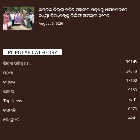
ଭଦ୍ରକ ଜିଲ୍ଲା ଦଳିତ ମହାସଂଘ ପକ୍ଷରୁ ଧାମନଗରରେ
ବନ୍ୟା ବିପନ୍ନଙ୍କୁ ରିଲିଫ ସାମଗ୍ରୀ ବଂଟନ
August 6, 2026
POPULAR CATEGORY
39145
ଜିଲ୍ଲା ପରିକ୍ରମା
24318
ଓଡ଼ିଶା
17102
ଭଦ୍ରକ
9169
ଜାତୀୟ
7541
Top News
6275
ରାଜନୀତି
4241
କେନ୍ଦୁଝର