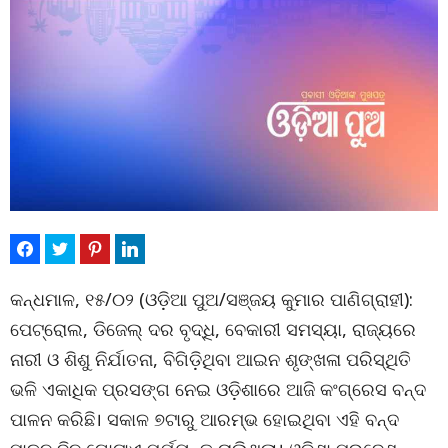
କନ୍ଧମାଳ, ୧୫/୦୨ (ଓଡ଼ିଆ ପୁଅ/ସଞ୍ଜୟ କୁମାର ପାଣିଗ୍ରାହୀ):
ପେଟ୍ରୋଲ, ଡିଜେଲ୍ ଦର ବୃଦ୍ଧି, ବେକାରୀ ସମସ୍ୟା, ରାଜ୍ୟରେ
ନାରୀ ଓ ଶିଶୁ ନିର୍ଯାତନା, ବିଗିଡ଼ିଥିବା ଆଇନ ଶୃଙ୍ଖଳା ପରିସ୍ଥିତି
ଭଳି ଏକାଧିକ ପ୍ରସଙ୍ଗ ନେଇ ଓଡ଼ିଶାରେ ଆଜି କଂଗ୍ରେସ ବନ୍ଦ
ପାଳନ କରିଛି। ସକାଳ ୭ଟାରୁ ଆରମ୍ଭ ହୋଇଥିବା ଏହି ବନ୍ଦ