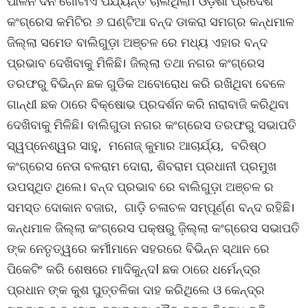
ପାଳନ ଦିନ ଗୋଟାଏ ପର୍ଯ୍ୟନ୍ତ ଚାଲିଥିଲା। ଓଡ଼ିଶା ପ୍ରଦେଶ
କଂଗ୍ରେସ କମିଟିର ୬ ଘଣ୍ଟିଆ ବନ୍ଦ ଡାକରା ସମଗ୍ର କନ୍ଧମାଳ
ଜିଲ୍ଲା ସମେତ ବାଲିଗୁଡ଼ା ଅଞ୍ଚଳ ରେ ମଧ୍ୟ ଏହାର ବନ୍ଦ
ପ୍ରଭାବ ଦେଖିବାକୁ ମିଳିଛି। ଜିଲ୍ଲା ତଥା ନଗର କଂଗ୍ରେସ
ତରଫରୁ ବିଭିନ୍ନ ଛକ ଗୁଡିକ ଅବୋରୋଧ କରି ରଖିଥିବା ବେଳେ
ଗାନ୍ଧୀ ଛକ ଠାରେ ବିକ୍ଷୋଭ ପ୍ରଦର୍ଶନ କରି ନାରାବାଜି କରିଥିବା
ଦେଖିବାକୁ ମିଳିଛି। ବାଲିଗୁଡା ନଗର କଂଗ୍ରେସ ତରଫରୁ ସଭାପତି
ସ୍ୱପ୍ନେଶ୍ୱର ସାହୁ, ମନୋଜ୍ କୁମାର ଆଚାର୍ଯ୍ୟ, ବରିଷ୍ଠ
କଂଗ୍ରେସ ନେତା ବଳରାମ ଦୋରା, ଶିବରାମ ପ୍ରଧାନୀ ପ୍ରମୁଖ
ଉପସ୍ଥିତ ଥିଲେ। ବନ୍ଦ ପ୍ରଭାବ ରେ ବାଲିଗୁଡ଼ା ଅଞ୍ଚଳ ର
ସମସ୍ତ ଦୋକାନ ବଜାର, ଗାଡ଼ି ଚଳାଚଳ ସମ୍ପୂର୍ଣ୍ଣ ବନ୍ଦ ରହିଛି।
କନ୍ଧମାଳ ଜିଲ୍ଲା କଂଗ୍ରେସ ପକ୍ଷରୁ ଜ଼ିଲ୍ଲା କଂଗ୍ରେସ ସଭାପତି
ଙ୍କ ନେତୃତ୍ୱରେ କର୍ମୀମାନେ ସହରରେ ବିଭିନ୍ନ ସ୍ଥାନ ରେ
ପିକେଟିଂ କରି ଶେଷରେ ମାଦିକୁନ୍ଦl ଛକ ଠାରେ ଧର୍ମେନ୍ଦ୍ର
ପ୍ରଧାନ ଙ୍କ କୁଶ ପୁତ୍ତଳିକା ଦାହ କରିଥିଲେ ଓ କେନ୍ଦ୍ର