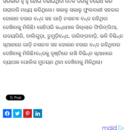
ସରକାର ହୁ ହୁ ହୋଇ ବଢାଇଥିବା ତୈଳ ଦରକୁ ବିରୋଧ କରି
ନାରାବାଜି ମଧ୍ୟ କରିଥିଲେ। ସକାଳୁ ସକାଳୁ ଫୁଲବାଣୀ ସହରର
ଦୋକାନ ବଜାର ବନ୍ଦ ସହ ଗାଡ଼ି ଚଳାଚଳ ବନ୍ଦ ରହିଥିବା
ଦେଖିବାକୁ ମିଳିଛି। ସେହିପରି କନ୍ଧମାଳ ଜିଲ୍ଲାର ଫିରିଙ୍ଗିଆ,
ଉଦୟଗିରି, ବାଲିଗୁଡ଼ା, ତୁମୁଡ଼ିବନ୍ଧ, ଦାରିଙ୍ଗବାଡ଼ି, ଭଳି ବିଭିନ୍ନ
ସ୍ଥାନରେ ଗାଡ଼ି ଚଳାଚଳ ସହ ଦୋକାନ ବଜାର ବନ୍ଦ ରହିଥିବାର
ଦେଖିବାକୁ ମିଳିଛି।ବନ୍ଦକୁ ଦୃଷ୍ଟିରେ ରଖି ବିଭିନ୍ନ ସ୍ଥାନରେ
ବ୍ୟାପକ ପୋଲିସ ମୁତୟନ ଥିବା ଦେଖିବାକୁ ମିଳିଥିଲା।