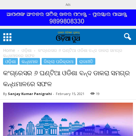
Ads
Home
ଓଡ଼ିଶା
କଂଗ୍ରେସର ୬ ଘଣ୍ଟିଆ ଓଡିଶା ବନ୍ଦ ଡାକରା ସମଗ୍ର
କନ୍ଧମାଳରେ ସଫଳ
ଓଡ଼ିଶା
କନ୍ଧମାଳ
ଜିଲ୍ଲା ପରିକ୍ରମା
ରାଜନୀତି
କଂଗ୍ରେସର ୬ ଘଣ୍ଟିଆ ଓଡିଶା ବନ୍ଦ ଡାକରା ସମଗ୍ର
କନ୍ଧମାଳରେ ସଫଳ
By
Sanjay Kumar Panigrahi
-
February 15, 2021
19