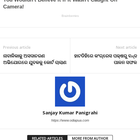
Previous article
Next article
ନାବାଳିକାକୁ ଅସଦାଚରଣ
ହାଟଡିହିରେ କଂଗ୍ରେସ ପକ୍ଷରୁ ବନ୍ଦ
ଅଭିଯୋଗରେ ଯୁବକକୁ କୋର୍ଟ ଚାଲାଣ
ପାଳନ ସଫଳ
Sanjay Kumar Panigrahi
https://www.odiapua.com
RELATED ARTICLES
MORE FROM AUTHOR