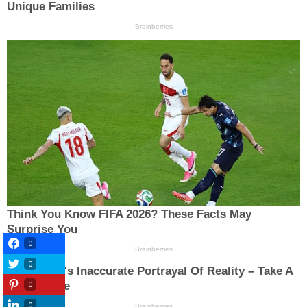
0
0
0
0