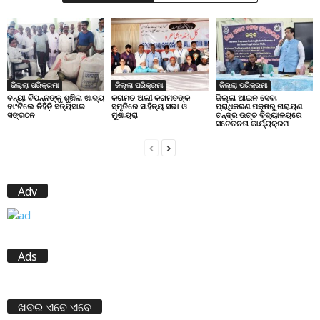
ଜିଲ୍ଲା ପରିକ୍ରମା
ଜିଲ୍ଲା ପରିକ୍ରମା
ଜିଲ୍ଲା ପରିକ୍ରମା
ବନ୍ୟା ବିପନ୍ନଙ୍କୁ ଶୁଖିଲା ଖାଦ୍ୟ
କରାମତ ଅଲୀ କରାମତଙ୍କ
ଜିଲ୍ଲା ଆଇନ ସେବା
ବାଂଟିଲେ ତିହିଡି଼ ସତ୍ୟସାଇ
ସ୍ମୃତିରେ ସାହିତ୍ୟ ସଭା ଓ
ପ୍ରାଧିକରଣ ପକ୍ଷରୁ ନାରାୟଣ
ସଙ୍ଗଠନ
ମୁଶାୟରା
ଚନ୍ଦ୍ର ଉଚ୍ଚ ବିଦ୍ୟାଳୟରେ
ସଚେତନତା କାର୍ଯ୍ୟକ୍ରମ
Adv
Ads
ଖବର ଏବେ ଏବେ