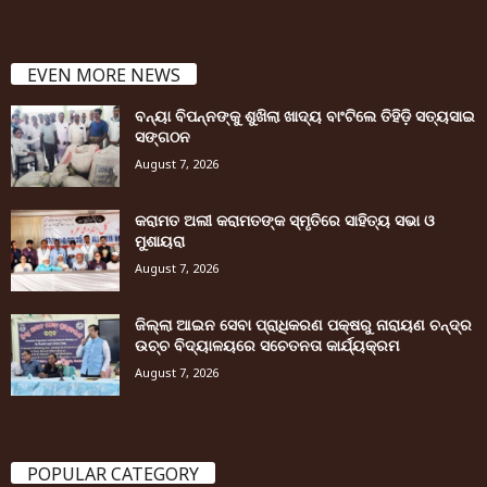
EVEN MORE NEWS
ବନ୍ୟା ବିପନ୍ନଙ୍କୁ ଶୁଖିଲା ଖାଦ୍ୟ ବାଂଟିଲେ ତିହିଡି଼ ସତ୍ୟସାଇ
ସଙ୍ଗଠନ
August 7, 2026
କରାମତ ଅଲୀ କରାମତଙ୍କ ସ୍ମୃତିରେ ସାହିତ୍ୟ ସଭା ଓ
ମୁଶାୟରା
August 7, 2026
ଜିଲ୍ଲା ଆଇନ ସେବା ପ୍ରାଧିକରଣ ପକ୍ଷରୁ ନାରାୟଣ ଚନ୍ଦ୍ର
ଉଚ୍ଚ ବିଦ୍ୟାଳୟରେ ସଚେତନତା କାର୍ଯ୍ୟକ୍ରମ
August 7, 2026
POPULAR CATEGORY