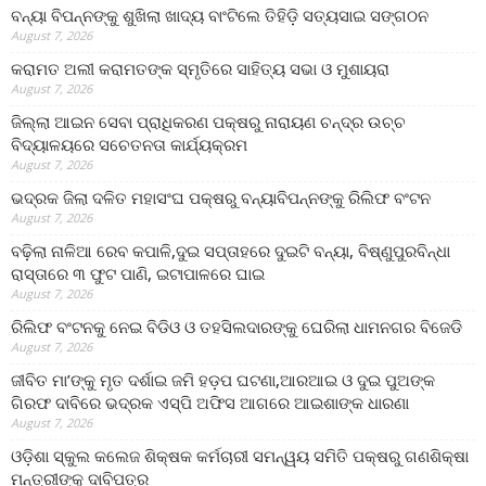
ବନ୍ୟା ବିପନ୍ନଙ୍କୁ ଶୁଖିଲା ଖାଦ୍ୟ ବାଂଟିଲେ ତିହିଡି଼ ସତ୍ୟସାଇ ସଙ୍ଗଠନ
August 7, 2026
କରାମତ ଅଲୀ କରାମତଙ୍କ ସ୍ମୃତିରେ ସାହିତ୍ୟ ସଭା ଓ ମୁଶାୟରା
August 7, 2026
ଜିଲ୍ଲା ଆଇନ ସେବା ପ୍ରାଧିକରଣ ପକ୍ଷରୁ ନାରାୟଣ ଚନ୍ଦ୍ର ଉଚ୍ଚ
ବିଦ୍ୟାଳୟରେ ସଚେତନତା କାର୍ଯ୍ୟକ୍ରମ
August 7, 2026
ଭଦ୍ରକ ଜିଲା ଦଳିତ ମହାସଂଘ ପକ୍ଷରୁ ବନ୍ୟାବିପନ୍ନଙ୍କୁ ରିଲିଫ ବଂଟନ
August 7, 2026
ବଢ଼ିଲା ନାଳିଆ ରେବ କପାଳି,ଦୁଇ ସପ୍ତାହରେ ଦୁଇଟି ବନ୍ୟା, ବିଷ୍ଣୁପୁରବିନ୍ଧା
ରାସ୍ତାରେ ୩ ଫୁଟ ପାଣି, ଇଟାପାଳରେ ଘାଇ
August 7, 2026
ରିଲିଫ ବଂଟନକୁ ନେଇ ବିଡିଓ ଓ ତହସିଲଦାରଙ୍କୁ ଘେରିଲା ଧାମନଗର ବିଜେଡି
August 7, 2026
ଜୀବିତ ମା’ଙ୍କୁ ମୃତ ଦର୍ଶାଇ ଜମି ହଡ଼ପ ଘଟଣା,ଆରଆଇ ଓ ଦୁଇ ପୁଅଙ୍କ
ଗିରଫ ଦାବିରେ ଭଦ୍ରକ ଏସ୍‌ପି ଅଫିସ ଆଗରେ ଆଇଶାଙ୍କ ଧାରଣା
August 7, 2026
ଓଡ଼ିଶା ସ୍କୁଲ କଲେଜ ଶିକ୍ଷକ କର୍ମଚାରୀ ସମନ୍ୱୟ ସମିତି ପକ୍ଷରୁ ଗଣଶିକ୍ଷା
ମନ୍ତ୍ରୀଙ୍କୁ ଦାବିପତ୍ର