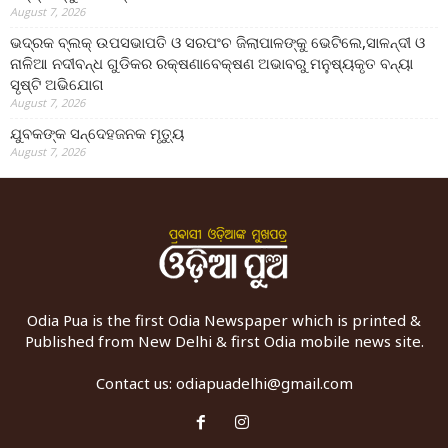
August 7, 2026
ଭଦ୍ରକ ବ୍ଲକ୍ ଉପସଭାପତି ଓ ସରପଂଚ ଜିଲାପାଳଙ୍କୁ ଭେଟିଲେ,ସାଳନ୍ଦୀ ଓ
ନାଳିଆ ନଦୀବନ୍ଧ ଗୁଡିକର ରକ୍ଷଣାବେକ୍ଷଣ ଅଭାବରୁ ମନୁଷ୍ୟକୃତ ବନ୍ୟା
ସୃଷ୍ଟି ଅଭିଯୋଗ
August 7, 2026
ଯୁବକଙ୍କ ସନ୍ଦେହଜନକ ମୃତ୍ୟୁ
August 7, 2026
Odia Pua is the first Odia Newspaper which is printed &
Published from New Delhi & first Odia mobile news site.
Contact us:
odiapuadelhi@gmail.com