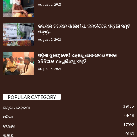
August 5, 2026
କଳାକାର ଚିରକାଳ ସ୍ମରଣୀୟ, କଳାତୀର୍ଥରେ ସସ୍ମିତା ସ୍ମୃତି
ସନ୍ଧ୍ୟା
August 5, 2026
ଓଡ଼ିଶା ୱକଫ୍ ବୋର୍ଡ ପକ୍ଷରୁ ଧାମନଗରର ଖାନକା
ହବିବିଆର ମତୱଲିଙ୍କୁ ସୀକୃତି
August 5, 2026
POPULAR CATEGORY
39135
ଜିଲ୍ଲା ପରିକ୍ରମା
24318
ଓଡ଼ିଶା
17092
ଭଦ୍ରକ
9169
ଜାତୀୟ