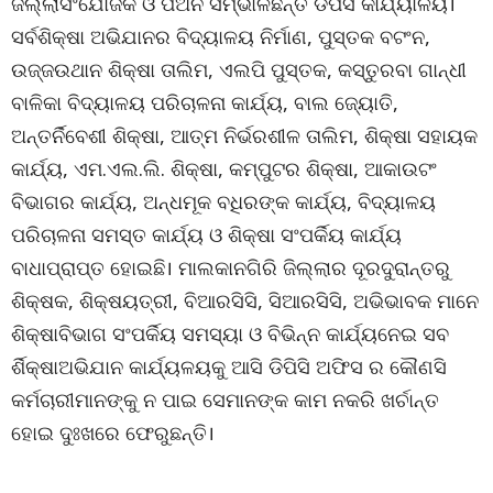
ଜିଲ୍ଲାସଂଯୋଜକ ଓ ପିଅନ ସମ୍ଭାଳିଛନ୍ତି ଡିପିସି କାର୍ଯ୍ୟାଳୟ।
ସର୍ବଶିକ୍ଷା ଅଭିଯାନର ବିଦ୍ୟାଳୟ ନିର୍ମାଣ, ପୁସ୍ତକ ବଟଂନ,
ଉଜ୍ଜଉଥାନ ଶିକ୍ଷା ତାଲିମ, ଏଲପି ପୁସ୍ତକ, କସ୍ତୁରବା ଗାନ୍ଧୀ
ବାଳିକା ବିଦ୍ୟାଳୟ ପରିଚାଳନା କାର୍ଯ୍ୟ, ବାଲ ଜ୍ୟୋତି,
ଅନ୍ତର୍ନିବେଶୀ ଶିକ୍ଷା, ଆତ୍ମ ନିର୍ଭରଶୀଳ ତାଲିମ, ଶିକ୍ଷା ସହାୟକ
କାର୍ଯ୍ୟ, ଏମ.ଏଲ.ଲି. ଶିକ୍ଷା, କମ୍ପୁଟର ଶିକ୍ଷା, ଆକାଉଟଂ
ବିଭାଗର କାର୍ଯ୍ୟ, ଅନ୍ଧମୂକ ବଧିରଙ୍କ କାର୍ଯ୍ୟ, ବିଦ୍ୟାଳୟ
ପରିଚାଳନା ସମସ୍ତ କାର୍ଯ୍ୟ ଓ ଶିକ୍ଷା ସଂପର୍କିୟ କାର୍ଯ୍ୟ
ବାଧାପ୍ରାପ୍ତ ହୋଇଛି। ମାଲକାନଗିରି ଜିଲ୍ଲାର ଦୂରଦୁରାନ୍ତରୁ
ଶିକ୍ଷକ, ଶିକ୍ଷୟତ୍ରୀ, ବିଆରସିସି, ସିଆରସିସି, ଅଭିଭାବକ ମାନେ
ଶିକ୍ଷାବିଭାଗ ସଂପର୍କିୟ ସମସ୍ୟା ଓ ବିଭିନ୍ନ କାର୍ଯ୍ୟନେଇ ସବ
ର୍ଶିକ୍ଷାଅଭିଯାନ କାର୍ଯ୍ୟଳୟକୁ ଆସି ଡିପିସି ଅଫିସ ର କୌଣସି
କର୍ମଚାରୀମାନଙ୍କୁ ନ ପାଇ ସେମାନଙ୍କ କାମ ନକରି ଖର୍ଚାନ୍ତ
ହୋଇ ଦୁଃଖରେ ଫେରୁଛନ୍ତି।