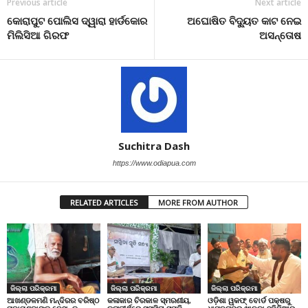
Previous article
Next article
କୋରାପୁଟ ପୋଲିସ ଦ୍ୱାରା ହାର୍ଡକୋର
ଅଘୋଷିତ ବିଦ୍ୟୁତ କାଟ ନେଇ
ମିଲିସିଆ ଗିରଫ
ଅସନ୍ତୋଷ
Suchitra Dash
https://www.odiapua.com
RELATED ARTICLES
MORE FROM AUTHOR
ଜିଲ୍ଲା ପରିକ୍ରମା
ଜିଲ୍ଲା ପରିକ୍ରମା
ଜିଲ୍ଲା ପରିକ୍ରମା
ଆଖଣ୍ଡଳମଣି ମନ୍ଦିରର ବରିଷ୍ଠ
କଳାକାର ଚିରକାଳ ସ୍ମରଣୀୟ,
ଓଡ଼ିଶା ୱକଫ୍ ବୋର୍ଡ ପକ୍ଷରୁ