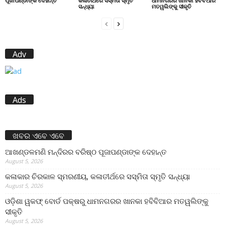
ପୂଜାପଣ୍ଡାଙ୍କ ଦେହାନ୍ତ
କଳାତୀର୍ଥରେ ସସ୍ମିତା ସ୍ମୃତି
ଧାମନଗରର ଖାନକା ହବିବିଆର
ସନ୍ଧ୍ୟା
ମତୱଲିଙ୍କୁ ସୀକୃତି
Adv
Ads
ଖବର ଏବେ ଏବେ
ଆଖଣ୍ଡଳମଣି ମନ୍ଦିରର ବରିଷ୍ଠ ପୂଜାପଣ୍ଡାଙ୍କ ଦେହାନ୍ତ
August 5, 2026
କଳାକାର ଚିରକାଳ ସ୍ମରଣୀୟ, କଳାତୀର୍ଥରେ ସସ୍ମିତା ସ୍ମୃତି ସନ୍ଧ୍ୟା
August 5, 2026
ଓଡ଼ିଶା ୱକଫ୍ ବୋର୍ଡ ପକ୍ଷରୁ ଧାମନଗରର ଖାନକା ହବିବିଆର ମତୱଲିଙ୍କୁ
ସୀକୃତି
August 5, 2026