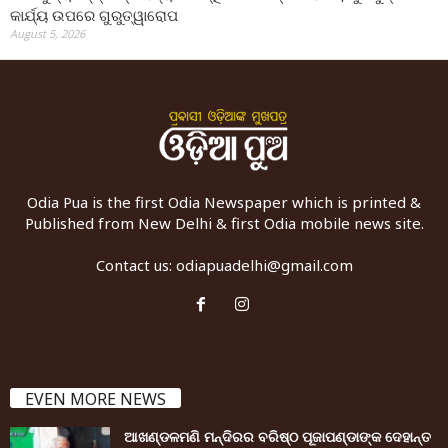
କାର୍ଯ୍ୟ ଉପରେ ଗୁରୁତ୍ୱାରୋପ
August 5, 2026
Odia Pua is the first Odia Newspaper which is printed &
Published from New Delhi & first Odia mobile news site.
Contact us:
odiapuadelhi@gmail.com
EVEN MORE NEWS
ଆଖଣ୍ଡଳମଣି ମନ୍ଦିରର ବରିଷ୍ଠ ପୂଜାପଣ୍ଡାଙ୍କ ଦେହାନ୍ତ