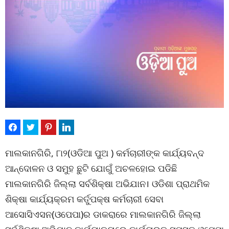
ମାଲକାନଗିରି, ୮ା୨(ଓଡିଆ ପୁଅ ) କର୍ମଚାରୀଙ୍କ କାର୍ଯ୍ୟବନ୍ଦ
ଆନ୍ଦୋଳନ ଓ ସମୁହ ଛୁଟି ଯୋଗୁଁ ଅଚଳହୋଇ ପଡିଛି
ମାଲକାନଗିରି ଜିଲ୍ଲା ସର୍ବଶିକ୍ଷା ଅଭିଯାନ। ଓଡିଶା ପ୍ରାଥମିକ
ଶିକ୍ଷା କାର୍ଯ୍ୟକ୍ରମ କର୍ତୁପକ୍ଷ କର୍ମଚାରୀ ସେବା
ଆସୋସିଏସନ(ଓପେପା)ର ଡାକରାରେ ମାଲକାନଗିରି ଜିଲ୍ଲା