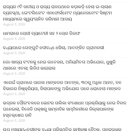
ରାଜ୍ୟର ୯ଟି ଜାତୀୟ ଓ ରାଜ୍ୟ ରାଜପଥରେ କଡ଼ାକଡ଼ି ହେଲା ଇ-ଚାଲାଣ
ବ୍ୟବସ୍ଥା, ଇେଂଟଲିଜେଂଟ ଏନଫୋର୍ସମେଂଟ ମ୍ୟାନେଜମେଂଟ ସିଷ୍ଟମ
ମାଧ୍ୟମରେ ସ୍ୱୟଂଚାଳିତ ଜରିମାନା ଆଦାୟ
August 5, 2026
ଧାମରାରେ ଚୋରୀ ବ୍ୟାଟେରୀ ସହ ୨ ଚୋର ଗିରଫ
August 5, 2026
ବନ୍ୟାପରେ ଗେଙ୍ଗୁଟି ନଦୀବନ୍ଧ ଧସିଲା, ଆତଙ୍କିତ ଗ୍ରାମବାସୀ
August 5, 2026
ଗୋ-ଖାଦ୍ୟ ବଂଟନକୁ ନେଇ ଉତେଜନା, ଅନିୟମିତତା ଅଭିଯୋଗ, ଧୁଷୁରି
ଥାନାରେ ଏତଲା; ଭିଡିଓ ଭାଇରାଲ
August 5, 2026
ଏରେଇଁ ଗ୍ରାମରେ ପାଗଳା ମାଙ୍କଡର ଆତଙ୍କ, ୩୦ରୁ ଅଧିକ ଆହତ, ବନ
ବିଭାଗର ନିଷ୍କ୍ରିୟତା, ଜିଲାପାଳଙ୍କୁ ଅଭିଯୋଗ ପରେ ଧରାହେଲା ମାଙ୍କଡ
August 5, 2026
ଭଦ୍ରକ ପୌରଂଚଳରେ ଭୋଟର ତାଲିକା ସଂଶୋଧନ ପ୍ରକ୍ରିୟାକୁ ନେଇ ବିବାଦ
ଘନେଇଲା, ବିଜେଡି ପକ୍ଷରୁ ସାମ୍ବାଦିକ ସମ୍ମିଳନୀରେ ଜିଲ୍ଲାପାଳଙ୍କ
ହସ୍ତକ୍ଷେପ ଦାବି
August 5, 2026
ଉପ ମୁଖ୍ୟମନ୍ତ୍ରୀଙ୍କ ବନ୍ୟା ପରିସ୍ଥିତିର ସମୀକ୍ଷା ବୈଠକ, ପୁନରୁଦ୍ଧାର