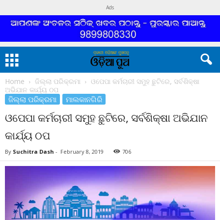
Ads
Home
ଜିଲ୍ଲା ପରିକ୍ରମା
ଓପେପା କର୍ମଚାରୀ ସମୁହ ଛୁଟିରେ, ସର୍ବଶିକ୍ଷା
ଅଭିଯାନ କାର୍ଯ୍ୟ ଠପ
ଜିଲ୍ଲା ପରିକ୍ରମା
ମାଲକାନଗିରି
ଓପେପା କର୍ମଚାରୀ ସମୁହ ଛୁଟିରେ, ସର୍ବଶିକ୍ଷା ଅଭିଯାନ
କାର୍ଯ୍ୟ ଠପ
By
Suchitra Dash
-
February 8, 2019
706