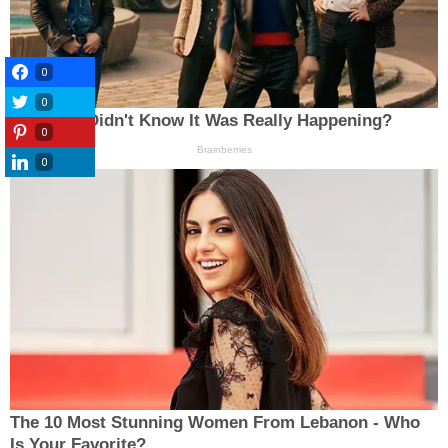
0
0
0
0