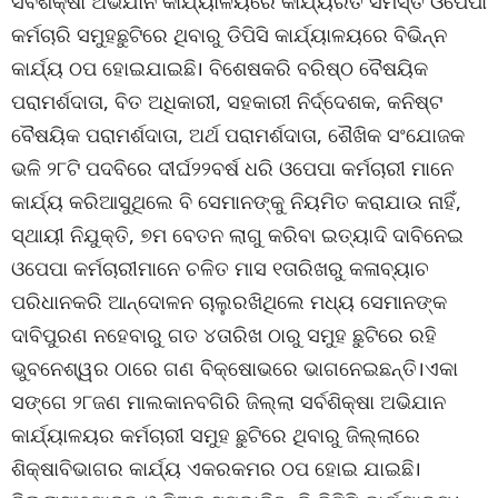
ସର୍ବଶିକ୍ଷା ଅଭିଯାନ କାର୍ଯ୍ୟାଳୟରେ କାର୍ଯ୍ୟରତ ସମସ୍ତ ଓପେପା
କର୍ମଚାରି ସମୁହଛୁଟିରେ ଥିବାରୁ ଡିପିସି କାର୍ଯ୍ୟାଳୟରେ ବିଭିନ୍ନ
କାର୍ଯ୍ୟ ଠପ ହୋଇଯାଇଛି। ବିଶେଷକରି ବରିଷ୍ଠ ବୈଷୟିକ
ପରାମର୍ଶଦାତା, ବିତ ଅଧିକାରୀ, ସହକାରୀ ନିର୍ଦ୍ଦେଶକ, କନିଷ୍ଟ
ବୈଷୟିକ ପରାମର୍ଶଦାତା, ଅର୍ଥ ପରାମର୍ଶଦାତା, ଶୈଖିକ ସଂଯୋଜକ
ଭଳି ୨୮ଟି ପଦବିରେ ଦୀର୍ଘ୨୨ବର୍ଷ ଧରି ଓପେପା କର୍ମଚାରୀ ମାନେ
କାର୍ଯ୍ୟ କରିଆସୁଥିଲେ ବି ସେମାନଙ୍କୁ ନିୟମିତ କରାଯାଉ ନାହିଁ,
ସ୍ଥାୟୀ ନିଯୁକ୍ତି, ୭ମ ବେତନ ଲାଗୁ କରିବା ଇତ୍ୟାଦି ଦାବିନେଇ
ଓପେପା କର୍ମଚାରୀମାନେ ଚଳିତ ମାସ ୧ତାରିଖରୁ କଳାବ୍ୟାଚ
ପରିଧାନକରି ଆନ୍ଦୋଳନ ଚାଲୁରଖିଥିଲେ ମଧ୍ୟ ସେମାନଙ୍କ
ଦାବିପୁରଣ ନହେବାରୁ ଗତ ୪ତାରିଖ ଠାରୁ ସମୁହ ଛୁଟିରେ ରହି
ଭୁବନେଶ୍ୱର ଠାରେ ଗଣ ବିକ୍ଷୋଭରେ ଭାଗନେଇଛନ୍ତି।ଏକା
ସଙ୍ଗେ ୨୮ଜଣ ମାଲକାନବଗିରି ଜିଲ୍ଲା ସର୍ବଶିକ୍ଷା ଅଭିଯାନ
କାର୍ଯ୍ୟାଳୟର କର୍ମଚାରୀ ସମୁହ ଛୁଟିରେ ଥିବାରୁ ଜିଲ୍ଲାରେ
ଶିକ୍ଷାବିଭାଗର କାର୍ଯ୍ୟ ଏକରକମର ଠପ ହୋଇ ଯାଇଛି।