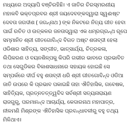
ମଧ୍ୟରେ ଅଦ୍ୟାପି ବଞ୍ଚିରହିଛି। ଏ ଜାତିର ଚିରସ୍ମରଣୀୟ
ମହାକବି ଭକ୍ତପ୍ରବର ଶ୍ରୀ ଜୟଦେବଙ୍କଦ୍ୱାରା ସ୍ୱଈଷ୍ଟ
ଦେବତା ଜଗଦୀଶ ( ଜଗନ୍ନାଥ ) ଙ୍କ ନିକଟରେ ନିତ୍ୟ ଗୀତ ହେବା
ପାଇଁ ରଚିତ ଓ ଉତ୍କଳର ଜନତାଦ୍ୱାରା ଏକ ଧମ୍ରଗ୍ରନ୍ଥ ରୂପେ
ସମ୍ମାନିତ ଶ୍ରୀ ଗୀତଗୋବିନ୍ଦ ବିଗତ ଅଷ୍ଟ ଶତାବ୍ଦୀ ହେଲା
ଓଡିଶାର ସାହିତ୍ୟ, ସଙ୍ଗୀତ, ଭାତ୍ସାର୍ଯ୍ୟ, ଚିତ୍ରକଳା,
ଲିପିକରଣ ଓ ବୟନଶିଳ୍ପକୁ କିପରି ଗଭୀର ଭାବରେ ପ୍ରଭାବିତ
ତଥା ସେଗୁଡିକର ବିକାଶସାଧନାରେ ସହାୟକ ହୋଇଛି ସେ
ସମ୍ପର୍କରେ ଦୀର୍ଘ ବହୁ ଶତାବ୍ଦୀ ଧରି ଶ୍ରୀ ଗୀତଗୋବିନ୍ଦ ଓଡିଆ
ଜାତି ଉପରେ କି ପ୍ରଭାବ ପକାଇଛି ତାହା ଐତିହାସିକ, ଗବେଷକ,
ସାହିତ୍ୟିକ, ପ୍ରତ୍ନତତ୍ତ୍ୱବିଦ ସର୍ବଶ୍ରୀ ସତ୍ୟନାରାୟଣ
ରାଜଗୁରୁ, ପରମାନନ୍ଦ ଆଚାର୍ଯ୍ୟ, କେଦାରନାଥ ମହାପାତ୍ର,
ନୀଳମଣି ମିଶ୍ରଙ୍କ ଐତିହାସିକ ପ୍ରବନ୍ଧାବଳୀରୁ ବହୁ ତଥ୍ୟ
ମିଳିଥାଏ।