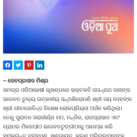
– ଦେବପ୍ରସାଦ ମିଶ୍ର
ସମଗ୍ର ଓଡିଆଭାଷୀ ଭୂଖଣ୍ଡରେ ଭକ୍ତକବି ଜଗନ୍ନାଥ ଦାସଙ୍କ
ଭାଗବତ ତୁଲ୍ୟ ଉତ୍କଳୀୟ ସନ୍ଥଶିରୋମଣି ଶ୍ରୀ ଜୟ ଦେବଙ୍କ
ଶ୍ରୀ ଗୀତଗୋବିନ୍ଦ ବିଶେଷ ଲୋକପ୍ରିୟତା ଅର୍ଜନ କରିଥିଲା।
ତେଣୁ ପୁରାତନ ଜରାଜୀର୍ଣ୍ଣ ମଠ, ମନ୍ଦିର, ରାଜପ୍ରାସାଦ ଏବଂ
ଗ୍ରାମର ମିଳନପୀଠ ଭାଗବତଟୁଙ୍ଗୀଠାରୁ ଆରମ୍ଭ କରି
ସମ୍ଭ୍ରାନ୍ତ ବ୍ରାହ୍ମଣ, ଖଣ୍ଡାୟତ, କରଣ ପରିବାରମାନଙ୍କ