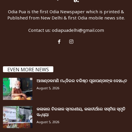
Odia Pua is the first Odia Newspaper which is printed &
Published from New Delhi & first Odia mobile news site.
Contact us:
odiapuadelhi@gmail.com
EVEN MORE NEWS
ଆଖଣ୍ଡଳମଣି ମନ୍ଦିରର ବରିଷ୍ଠ ପୂଜାପଣ୍ଡାଙ୍କ ଦେହାନ୍ତ
August 5, 2026
କଳାକାର ଚିରକାଳ ସ୍ମରଣୀୟ, କଳାତୀର୍ଥରେ ସସ୍ମିତା ସ୍ମୃତି
ସନ୍ଧ୍ୟା
August 5, 2026