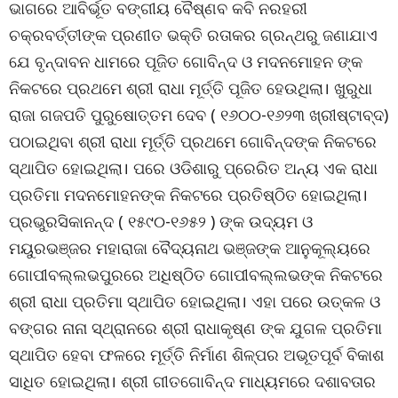
ଭାଗରେ ଆବିର୍ଭୂତ ବଙ୍ଗୀୟ ବୈଷ୍ଣବ କବି ନରହରୀ
ଚକ୍ରବର୍ତ୍ତୀଙ୍କ ପ୍ରଣୀତ ଭକ୍ତି ରତାକର ଗ୍ରନ୍ଥରୁ ଜଣାଯାଏ
ଯେ ବୃନ୍ଦାବନ ଧାମରେ ପୂଜିତ ଗୋବିନ୍ଦ ଓ ମଦନମୋହନ ଙ୍କ
ନିକଟରେ ପ୍ରଥମେ ଶ୍ରୀ ରାଧା ମୂର୍ତ୍ତି ପୂଜିତ ହେଉଥିଲା। ଖୁରୁଧା
ରାଜା ଗଜପତି ପୁରୁଷୋତ୍ତମ ଦେବ ( ୧୬୦୦-୧୬୨୩ ଖ୍ରୀଷ୍ଟାବ୍ଦ)
ପଠାଇଥିବା ଶ୍ରୀ ରାଧା ମୂର୍ତ୍ତି ପ୍ରଥମେ ଗୋବିନ୍ଦଙ୍କ ନିକଟରେ
ସ୍ଥାପିତ ହୋଇଥିଲା। ପରେ ଓଡିଶାରୁ ପ୍ରେରିତ ଅନ୍ୟ ଏକ ରାଧା
ପ୍ରତିମା ମଦନମୋହନଙ୍କ ନିକଟରେ ପ୍ରତିଷ୍ଠିତ ହୋଇଥିଲା।
ପ୍ରଭୁରସିକାନନ୍ଦ ( ୧୫୯୦-୧୬୫୨ ) ଙ୍କ ଉଦ୍ୟମ ଓ
ମୟୁରଭଞ୍ଜର ମହାରାଜା ବୈଦ୍ୟନାଥ ଭଞ୍ଜଙ୍କ ଆନୁକୂଲ୍ୟରେ
ଗୋପୀବଲ୍ଲଭପୁରରେ ଅଧିଷ୍ଠିତ ଗୋପୀବଲ୍ଲଭଙ୍କ ନିକଟରେ
ଶ୍ରୀ ରାଧା ପ୍ରତିମା ସ୍ଥାପିତ ହୋଇଥିଲା। ଏହା ପରେ ଉତ୍କଳ ଓ
ବଙ୍ଗର ନାନା ସ୍ଥ୍ରାନରେ ଶ୍ରୀ ରାଧାକୃଷ୍ଣ ଙ୍କ ଯୁଗଳ ପ୍ରତିମା
ସ୍ଥାପିତ ହେବା ଫଳରେ ମୂର୍ତ୍ତି ନିର୍ମାଣ ଶିଳ୍ପର ଅଭୂତପୂର୍ବ ବିକାଶ
ସାଧିତ ହୋଇଥିଲା। ଶ୍ରୀ ଗୀତଗୋବିନ୍ଦ ମାଧ୍ୟମରେ ଦଶାବତାର