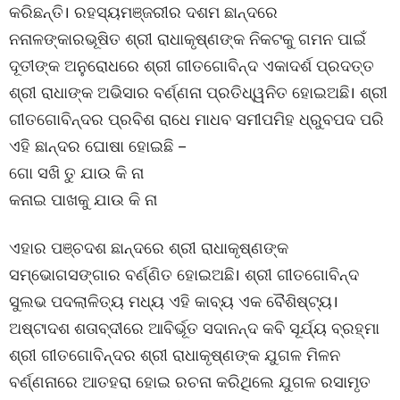
କରିଛନ୍ତି। ରହସ୍ୟମଞ୍ଜରୀର ଦଶମ ଛାନ୍ଦରେ
ନନାଳଙ୍କାରଭୂଷିତ ଶ୍ରୀ ରାଧାକୃଷ୍ଣଙ୍କ ନିକଟକୁ ଗମନ ପାଇଁ
ଦୂତୀଙ୍କ ଅନୁରୋଧରେ ଶ୍ରୀ ଗୀତଗୋବିନ୍ଦ ଏକାଦର୍ଶ ପ୍ରଦତ୍ତ
ଶ୍ରୀ ରାଧାଙ୍କ ଅଭିସାର ବର୍ଣ୍ଣନା ପ୍ରତିଧ୍ୱନିତ ହୋଇଅଛି। ଶ୍ରୀ
ଗୀତଗୋବିନ୍ଦର ପ୍ରବିଶ ରାଧେ ମାଧବ ସମୀପମିହ ଧ୍ରୁବପଦ ପରି
ଏହି ଛାନ୍ଦର ଘୋଷା ହୋଇଛି –
ଗୋ ସଖି ତୁ ଯାଉ କି ନା
କନାଇ ପାଖକୁ ଯାଉ କି ନା
ଏହାର ପଞ୍ଚଦଶ ଛାନ୍ଦରେ ଶ୍ରୀ ରାଧାକୃଷ୍ଣଙ୍କ
ସମ୍ଭୋଗସଙ୍ଗାର ବର୍ଣ୍ଣିତ ହୋଇଅଛି। ଶ୍ରୀ ଗୀତଗୋବିନ୍ଦ
ସୁଲଭ ପଦଲାଳିତ୍ୟ ମଧ୍ୟ ଏହି କାବ୍ୟ ଏକ ବୈଶିଷ୍ଟ୍ୟ।
ଅଷ୍ଟାଦଶ ଶତାବ୍ଦୀରେ ଆବିର୍ଭୂତ ସଦାନନ୍ଦ କବି ସୂର୍ଯ୍ୟ ବ୍ରହ୍ମା
ଶ୍ରୀ ଗୀତଗୋବିନ୍ଦର ଶ୍ରୀ ରାଧାକୃଷ୍ଣଙ୍କ ଯୁଗଳ ମିଳନ
ବର୍ଣ୍ଣନାରେ ଆତହରା ହୋଇ ରଚନା କରିଥିଲେ ଯୁଗଳ ରସାମୃତ