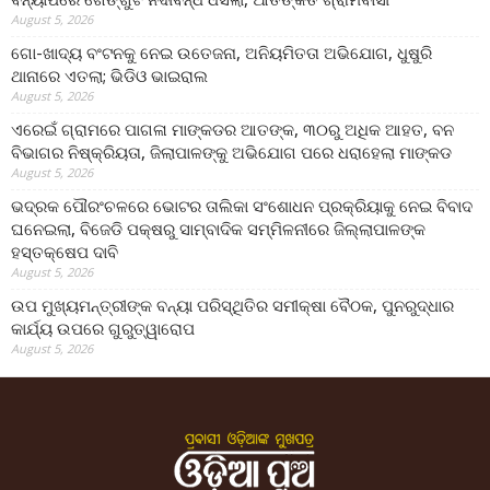
August 5, 2026
ଗୋ-ଖାଦ୍ୟ ବଂଟନକୁ ନେଇ ଉତେଜନା, ଅନିୟମିତତା ଅଭିଯୋଗ, ଧୁଷୁରି
ଥାନାରେ ଏତଲା; ଭିଡିଓ ଭାଇରାଲ
August 5, 2026
ଏରେଇଁ ଗ୍ରାମରେ ପାଗଳା ମାଙ୍କଡର ଆତଙ୍କ, ୩୦ରୁ ଅଧିକ ଆହତ, ବନ
ବିଭାଗର ନିଷ୍କ୍ରିୟତା, ଜିଲାପାଳଙ୍କୁ ଅଭିଯୋଗ ପରେ ଧରାହେଲା ମାଙ୍କଡ
August 5, 2026
ଭଦ୍ରକ ପୌରଂଚଳରେ ଭୋଟର ତାଲିକା ସଂଶୋଧନ ପ୍ରକ୍ରିୟାକୁ ନେଇ ବିବାଦ
ଘନେଇଲା, ବିଜେଡି ପକ୍ଷରୁ ସାମ୍ବାଦିକ ସମ୍ମିଳନୀରେ ଜିଲ୍ଲାପାଳଙ୍କ
ହସ୍ତକ୍ଷେପ ଦାବି
August 5, 2026
ଉପ ମୁଖ୍ୟମନ୍ତ୍ରୀଙ୍କ ବନ୍ୟା ପରିସ୍ଥିତିର ସମୀକ୍ଷା ବୈଠକ, ପୁନରୁଦ୍ଧାର
କାର୍ଯ୍ୟ ଉପରେ ଗୁରୁତ୍ୱାରୋପ
August 5, 2026