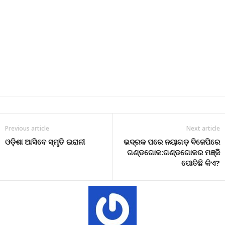
Previous article
Next article
ଓଡ଼ିଶା ଆସିବେ ସ୍ମୃତି ଇରାନୀ
ଭଦ୍ରକ ପରେ ନୟାଗଡ଼ ବିଜେପିରେ
ଗଣ୍ଡଗୋଳ:ଗଣ୍ଡଗୋଳର ମଞ୍ଜି
ପୋତିଛି କିଏ?