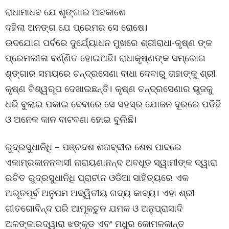
ରାଧାମାଧବ ଯେ ଶୃଙ୍ଗାର ଅବକାଶେ
ଦହିଲା ଅନଙ୍ଗ ଯେ ପ୍ରେମର ସେ ରୋଷେ।
ଉଦଯୋଗ ପର୍ବରେ ଦୁର୍ଯ୍ୟୋଧନ ମୁଖରେ ଶ୍ରୀରାଧା-କୃଷ୍ଣ ଙ୍କ
ପ୍ରେମଲୀଳା ବର୍ଣ୍ଣିତ ହୋଇଅଛି। ରାଧାକୃଷ୍ଣଙ୍କ ସମ୍ଭୋଗ
ଶୃଙ୍ଗାର ସମୟରେ ଚନ୍ଦ୍ରସେଣା ବାଧା ଦେବାରୁ ତାହାଙ୍କୁ ଶ୍ରୀ
କୃଷ୍ଣ ବିଶ୍ୱରୂପ ଦେଖାଇଛନ୍ତି। କୃଷ୍ଣ ଚନ୍ଦ୍ରସେଣାର ଭୁଜକୁ
ଧରି ବୁଲାଇ ପକାଇ ଦେବାରେ ସେ ସହସ୍ର ଯୋଜନ ଦୂରରେ ପଡିଛି
ଓ ଅନେକ କାଳ ବାଟବଣା ହୋଇ ବୁଲିଛି।
ରୁଦ୍ରସୁଧାନିଧି – ପଞ୍ଚଦଶ ଶତାବ୍ଦୀର ଶେଷ ପାଦରେ
ଏକାମ୍ରକାନନବାସୀ ନାରାୟଣାନନ୍ଦ ଅବଧୂତ ସ୍ୱାମୀଙ୍କ ଦ୍ୱାରା
ରଚିତ ରୁଦ୍ରସୁଧାନିଧି ପ୍ରାଚୀନ ଓଡିଆ ସାହିତ୍ୟରେ ଏକ
ଅଭୂତପୂର୍ବ ଅନୁପମ ଅଦ୍ୱିତୀୟ ଗଦ୍ୟ କାବ୍ୟ। ଏହା ଶ୍ରୀ
ଗୀତଗୋବିନ୍ଦ ପରି ଆମୂଳଚୁଳ ଯମକ ଓ ଅନୁପ୍ରାସାଦି
ଅଳଙ୍କାରଦ୍ୱାରା ଝଙ୍କୃଡ ଏବଂ ମଧୁର କୋମଳକାନ୍ତ