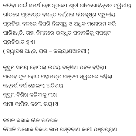
କରିବା ପାଇଁ ସମର୍ଥ ହୋଇଥିଲେ। ଶ୍ରୀ ଗୀତଗୋବିନ୍ଦର ଦ୍ୱିତୀୟ
ଗୀତରେ ପ୍ରଦତ୍ତ ବସନ୍ତ ବର୍ଣ୍ଣନା ଦୀନକୃଷ୍ଣ ସ୍ୱକୀୟ
ପ୍ରତିଭା ବଳରେ କିପରି ନିଜସ୍ୱ ଓ ଅଧିକ ମନୋରମ କରି
ପାରିଛନ୍ତି, ତାହା ନିମ୍ନରେ ଉଦ୍ଧୃତ ପଦାବଳିରୁ ସ୍ପଷ୍ଟ
ପ୍ରତିଭାତ ହୁଏ।
( ଦ୍ୱାଦଶ ଛାନ୍ଦ, ରାଗ – କଲ୍ୟାଣଆହରୀ )
କୁସୁମ ସମୟ ହୋଇଲା ଉଦୟ ଦକ୍ଷିଣ ପବନ ବହିଲା।
ମଦେବ ଦୂତ ହୋଇ ମହାମତ୍ତ ପଞ୍ଚମ ସ୍ୱରରେ କହିଲା
କନ୍ଦର୍ପ ଦର୍ପ ହୋଇଲା ଅତିଶୟ
କୁସୁମ-ବିଶିଖ କରିବାକୁ ଲାଖ
କାମୀ କାମିନୀ କଲେ ଭୟ।୧ା
କମଳ ରସାଳ ନୀଳ ଉତପଳ
ନିଆଳି ଅଶୋକ ବିକାଶ କାମ ପଞ୍ଚବାଣ କାମୀ ପଞ୍ଚପ୍ରାଣ