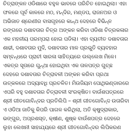
ଚିତ୍ରାଙ୍କନ ଓଡିଶାରେ ବହୁଳ ଭାବରେ ପରିଚିତ ହୋଇଥିଲା। ଏହା
ଫଳରେ ପୂର୍ବ କାଳରେ ମଠ, ମନ୍ଦିର, ମଣ୍ଡପ, ରାଜନଅର ଓ
ଅଭିଜାତ ଶ୍ରେଣୀର ବାସଗୃହରେ କାନ୍ଥ ଦେହରେ ବିଭିନ୍ନ
ରଙ୍ଗରେ ଦଶାବତାର ଚିତ୍ର ଅଙ୍କନ କରିବା ଓଡିଶା ଚିତ୍ରକଳାର
ଏକ ମହନୀୟ ପରମ୍ପରା ହୋଇ ପଡିଲା। ଏହା ବ୍ୟତୀତ ଦଶାବତାର
ଶାଢୀ, ଦଶାବତାର ମୁଦି, ଦଶାବତାର ମାଳ ପ୍ରଭୁତି ବ୍ୟବହାର
ସମ୍ବନ୍ଧରେ ପ୍ରାଚୀ ସାରଳା ସାହିତ୍ୟରେ ଉଲ୍ଲେଖ ମିଳେ।
ଏକତ୍ର ସୂତାରେ ଗୁନ୍ଥା ହୋଇଥିବା ଏକ ତାଳପତ୍ର ଗୁଚ୍ଛ
ଦେହରେ ଦଶାବତାର ଚିତ୍ରାବଳୀ ଅଙ୍କନ କରିବା ପ୍ରଥା
ଉତ୍କଳରେ ଅଦ୍ୟାବଧି ପ୍ରଚଳିତ। ମିଉଜିୟମ ପୋଥିଭଣ୍ଡାରରେ
ଏପରି ବହୁ ଦଶାବତାର ଚିତ୍ରାବଳୀ ସଂରକ୍ଷିତ। ବାଉଁଶପତ୍ରରେ
ଶ୍ରୀ ଗୀତଗୋବିନ୍ଦର ପ୍ରତିଲିପି – ଶ୍ରୀ ଗୀତଗୋବିନ୍ଦ ଉତାରିବା
ଏ ଓଡିଆ ଜାତିକୁ କିପରି ପାଗଳ କରିଥିଲା, ଅତି କ୍ଷୁଦ୍ରାକାର,
ଭଙ୍ଗୁର, ଅପ୍ରଶସ୍ତ, କ୍ଷୀଣ, ଶୁଷ୍କ ବାଉଁଶପତ୍ର ଦେହରେ
ଲୁହା ଲେଖନୀ ସାହାଯ୍ୟରେ ଶ୍ରୀ ଗୀତଗୋବିନ୍ଦର ଲିପିକରଣ