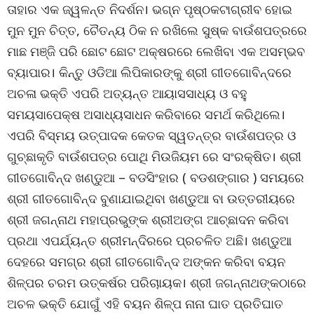
ତାହାର ଏକ ଜ୍ୱଳନ୍ତ ନିଦର୍ଶନ। ଭଗ୍ନ ପୃଷ୍ଠକଟାଗ୍ରୀବ ହୋଇ
ମୁନ ମୁନ ଚିତ୍ତ, ଚୈତନ୍ୟ ଠିକ ନ ରଖିଲେ ସୁଷ୍କ ବାଉଁଶପତ୍ରରେ
ମାଛ ମଞ୍ଜି ପରି ଛୋଟ ଛୋଟ ଅକ୍ଷରରେ ଲେଖିବା ଏକ ଅସମ୍ଭବ
ବ୍ୟାପାର। କିନ୍ତୁ ଓଡିଆ ଲିପିକାରଙ୍କୁ ଶ୍ରୀ ଗୀତଗୋବିନ୍ଦରେ
ଅଚଳା ଭକ୍ତି ଏପରି ଅତ୍ୟନ୍ତ ଆୟାସସାଧ୍ୟ ଓ ବହୁ
ସମୟସାପେକ୍ଷ ଅସାଧ୍ୟସାଧନ କରିବାରେ ସମର୍ଥ କରିଥିଲେ।
ଏପରି ବିସ୍ମୟ ଉତ୍ପାଦକ କେତକ ସ୍ୱତନ୍ତ୍ର ବାଉଁଶପତ୍ର ଓ
ଗୁଚ୍ଛାକୃତି ବାଉଁଶପତ୍ର ପୋଥି ମିଉଜିୟମ ରେ ସଂରକ୍ଷିତ। ଶ୍ରୀ
ଗୀତଗୋବିନ୍ଦ ଖଣ୍ଡୁଆ – ବଡସିଂହାର ( ବଡଶଙ୍ଗାର ) ସମୟରେ
ଶ୍ରୀ ଗୀତଗୋବିନ୍ଦ ବୁଣାଯାଇଥିବା ଖଣ୍ଡୁଆ ବା ଉତ୍ତରୀୟରେ
ଶ୍ରୀ ଜଗନ୍ନାଥ ମହାପ୍ରଭୁଙ୍କ ଶ୍ରୀଅଙ୍ଗ ଆଚ୍ଛାଦନ କରିବା
ପ୍ରଥା ଏପର୍ଯ୍ୟନ୍ତ ଶ୍ରୀମନ୍ଦିରରେ ପ୍ରଚଳିତ ଅଛି। ଖଣ୍ଡୁଆ
ଦେହରେ ସମଗ୍ର ଶ୍ରୀ ଗୀତଗୋବିନ୍ଦ ଅଙ୍କନ କରିବା ବୟନ
ଶିଳ୍ପର ଚରମ ଉତ୍କର୍ଷର ପରିଚାାୟକ। ଶ୍ରୀ ଜଗନ୍ନାଥଙ୍କଠାରେ
ଅଚଳ ଭକ୍ତି ଯୋଗୁଁ ଏହି ବୟନ ଶିଳ୍ପ ନାନା ଘାତ ପ୍ରତିଘାତ