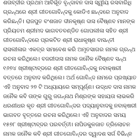
ଶତାବ୍ଦୀର ପ୍ରଥମ ଆବିର୍ଭୂତ ବୃନ୍ଦାବନ ଦାସ ସ୍ୱୀୟ ରସବାରିଧି
ଗ୍ରନ୍ଥରେ ଶ୍ରୀ ଗୀତଗୋବିନ୍ଦକୁ କୋଡିଏ ଛାନ୍ଦରେ ଅନୁବାଦ
କରିଛନ୍ତି। ରାଜପୁତ ବଂଶଜାତ ଦୀନକୃଷ୍ଣ ଦାସ ବୈଷ୍ଣବ ମାନଙ୍କ
ପ୍ରିୟତମ ଶ୍ରୀମଦ ଭାଗବତବଣ୍ଡିତ ଗୋପଲୀଳା ସହିତ ଶ୍ରୀ
ଗୀତଗୋବିନ୍ଦରେ ପ୍ରକଟିତ ଶ୍ରୀ ରାଧାକୃଷ୍ଣ ବାସନ୍ତୀ
ରାସଲୀଳାର ଏକତ୍ର ସମାବେଶ କରି ଅମୃତସାଗର ନାମକ ଗ୍ରନ୍ଥ
ରଚନା କରିଥିଲେ। ବଜରୀଦାସ ନାମକ ଜନୈକ ବୈଷ୍ଣବ ସନ୍ଥ
୧୬୭୪ ଖ୍ରୀଷ୍ଟାବ୍ଦରେ ଶ୍ରୀ ଗୀତଗୋବିନ୍ଦକୁ ନବାକ୍ଷରୀ
ବତ୍ତରେ ଅନୁବାଦ କରିଥିଲେ। ଅର୍ଥ ଗୋବିନ୍ଦ ନାମରେ ପ୍ରଖ୍ୟାତ
ଏହି ଅନୁବାଦ ୨୭ ଟି ଅଧ୍ୟାୟରେ ସମ୍ପୂର୍ଣ୍ଣ। ଉଦ୍ଧବ ଦାସ ନାମକ
ଜନୈକ କବି ତାଙ୍କ ଗୁରୁ ଜଗନ୍ନାଥ ମିଶ୍ରଙ୍କ ସହାୟତା ଲାଭକରି
ଧରଣୀଧର କୃତ ଶ୍ରୀ ଗୀତଗୋବିନ୍ଦର ପଦ୍ୟାନୁବାଦକୁ ନବାକ୍ଷରୀ
ଭାଗବତ ବୃତ୍ତରେ ରଚନା କରିଥିଲେ। ଏହି ଅନୁବାଦର ସମୟ
୧୫୭୮ ଖ୍ରୀଷ୍ଟାବ୍ଦର ପରବର୍ତ୍ତୀ। ନାପିଡକୁଳଜାତ ତ୍ରିଲୋଚନ
ନାମକ ଜନୈକ କବି ଶ୍ରୀ ଗୀତଗୋବିନ୍ଦର ଦ୍ୱାଦଶ ସର୍ଗ ବିଭିନ୍ନ