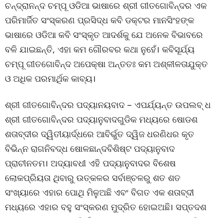
ଚନ୍ଦ୍ରାନନ୍ଦ ଚମ୍ପୂ ଓଡିଆ ଭାଷାରେ ଶ୍ରୀ ଗୀତଗୋବିନ୍ଦର ଏକ
ପରିମାର୍ଜିତ ସଂସ୍କରଣ ପ୍ରସିଦ୍ଧ କବି ଡକ୍ଟର ମାନସିଂହଙ୍କ
ଭାଷାରେ ଓଡିଆ କବି ସଂସ୍କୃତ ଆଦର୍ଶକୁ ଯେ ଅନେକ ବିଭାବରେ
ବଳି ଯାଇଛନ୍ତି, ଏହା କମ ଗୌରବର କଥା ନୁହେଁ। କବିସୂର୍ଯ୍ୟ
ଚମ୍ପୂ ଗୀତଗୋବିନ୍ଦ ଅପେକ୍ଷା ଅନ୍ତତଃ କମ ଅଶ୍ଳୀଳତାଯୁକ୍ତ
ଓ ଅଧିକ ପରମାର୍ଥିକ କାବ୍ୟ।
ଶ୍ରୀ ଗୀତଗୋବିନ୍ଦର ପଦ୍ୟାନୟବାଦ – ଏପର୍ଯ୍ୟନ୍ତ ଉପଲବ୍ ଧ
ଶ୍ରୀ ଗୀତଗୋବିନ୍ଦର ପଦ୍ୟାନୁବାଦଗୁଡିକ ମଧ୍ୟରେ ଷୋଡଶ
ଶତାବ୍ଦୀର ଦ୍ୱିତୀୟାର୍ଦ୍ଧରେ ଆବିର୍ଭୁତ ଦ୍ୱିଜ ଧରଣିଧର କୃତ
ବିଭିନ୍ନ ରାଗନିବଦ୍ଧ ଷୋଳଛାନ୍ଦବିଶିଷ୍ଟ ପଦ୍ୟାନୁବାଦ
ପ୍ରାଚୀନତମ। ଅଦ୍ୟାବଧୀ ଏହି ପଦ୍ୟାନୁବାଦର ବିଶେଷ
ଲୋକପ୍ରିୟତା ଥିବାରୁ ଉତ୍କଳର ସର୍ବାଞ୍ଚଳରୁ ଶତ ଶତ
ସଂଖ୍ୟାରେ ଏହାର ପୋଥି ମିଳୁଅଛି ଏବଂ ବିଗତ ଏକ ଶତାବ୍ଦୀ
ମଧ୍ୟରେ ଏହାର ବହୁ ସଂସ୍କରଣ ମୁଦ୍ରିତ ହୋଇଅଛି। ସପ୍ତଦଶ