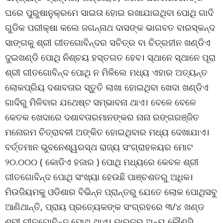
ଘରେ ପୁରୁଷାନୁକ୍ରମେ ସାଇତା ହୋଇ ରଖାଯାଇଥିବା ପୋଥି ଗାଦି
ଗୁଡିକ ପରୀକ୍ଷା କଲେ ଜଗନ୍ନାଥ ଦାସଙ୍କ ଭାଗବତ ବାରସ୍କନ୍ଦ
ସାଙ୍ଗକୁ ଶ୍ରୀ ଗୀତଗୋବିନ୍ଦର ସଚିତ୍ର ବା ଚିତ୍ରହୀନ ଖଣ୍ଡିଏ
ଦୁଇଖଣ୍ଡି ପୋଥି ନିଶ୍ଚୟ ହସ୍ତଗତ ହେବ। ସ୍ଥାନେ ସ୍ଥାନେ ପୂରା
ଶ୍ରୀ ଗୀତଗୋବିନ୍ଦ ପୋଥି ନ ମିଳିଲେ ମଧ୍ୟ ଏହାର ଅତ୍ୟନ୍ତ
ଲୋକପ୍ରିୟ ଦଶାବତାର ସ୍ତୁତି ଲାଖା ହୋଇଥିବା ଖେଦା ଖଣ୍ଡିଏ
ଗାଦିରୁ ମିଳିବାର ଯଥେଷ୍ଟ ସମ୍ଭାବନା ଥାଏ। ବେଳେ ବେଳେ
କେତକ ଖେଦାରେ ଦଶାବତାରମାନଙ୍କର ନାନା ରଙ୍ଗରଞ୍ଜିତ
ମନୋରମ ଚିତ୍ରାବଳୀ ଅଙ୍କିତ ହୋଇଥିବାର ମଧ୍ୟ ଦେଖାଯାଏ।
ବର୍ତ୍ତମାନ ଭୁବନେଶ୍ୱରସ୍ଥ ରାଜ୍ୟ ସଂଗ୍ରାହଳୟର ମୋଟ
୨୦.୦୦୦ ( କୋଡିଏ ହଜାର ) ପୋଥି ମଧ୍ୟରେ କେବଳ ଶ୍ରୀ
ଗୀତଗୋବିନ୍ଦ ପୋଥି ସଂଖ୍ୟା ହେଉଛି ପାଞ୍ଚଶତରୁ ଅଧିକ।
ମିଉଜିୟମକୁ ଓଡିଶାର ବିଭିନ୍ନ ପ୍ରାନ୍ତରୁ ଯେତେ ଲୋକ ପୋଥିସବୁ
ଆଣିଥାନ୍ତି, ପ୍ରାୟ ପ୍ରତ୍ୟେକଙ୍କ ସଂଗ୍ରହରେ ୩/୪ ଖଣ୍ଡ
ଶ୍ରୀ ଗୀତଗୋବିନ୍ଦ ପୋଥି ଥାଏ। ଭାରତର ଅନ୍ୟ କୌଣସି