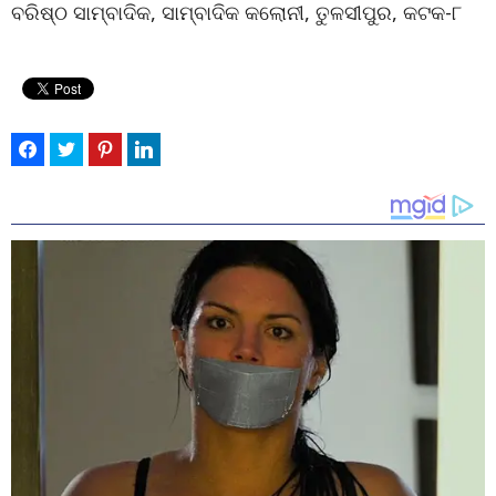
ବରିଷ୍ଠ ସାମ୍ବାଦିକ, ସାମ୍ବାଦିକ କଲୋନୀ, ତୁଳସୀପୁର, କଟକ-୮