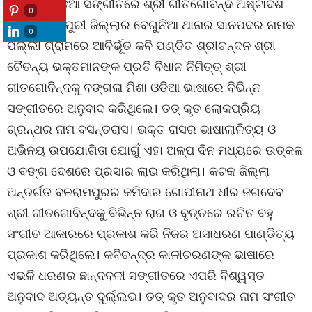
ମିଳିନାହିଁ। ଓଡିଆ ସଙ୍ଗୀତରେ ଶ୍ରୀ ଗୀତଗୋବିନ୍ଦ ଅଷ୍ଟାଦଶ
0
ଶତାବ୍ଦୀରେ ପୁରୀ ଜିଲ୍ଲାର ବେଗୁନିଆ ଥାନାର ସାନପଦର ନାମକ
0
ପଲ୍ଲୀ ଗ୍ରାମରେ ଆବିର୍ଭୂତ କବି ପଣ୍ଡିତ ଶ୍ରୀଚନ୍ଦନ ଶ୍ରୀ
ଚୈତନ୍ୟ ଭକ୍ତମାନଙ୍କ ପ୍ରତି ବିଧାନ ନିମିତ୍ତ୍ ଶ୍ରୀ
ଗୀତଗୋବିନ୍ଦକୁ ବଙ୍ଗଳା ମିଶା ଓଡିଆ ଭାଷାରେ ବିଭିନ୍ନ
ସଙ୍ଗୀତରେ ଅନୁବାଦ କରିଥିଲେ। ତତ୍ କୃତ ଲୋକପ୍ରିୟ
ଗ୍ରନ୍ଥର ନାମ ବସନ୍ତରାସ। ଭକ୍ତ ରାସର ଭାଷାଲାଳିତ୍ୟ ଓ
ଅଭିନୟ ଉପଯୋଗିତା ଯୋଗୁଁ ଏହା ଅଳ୍ପ ଦିନ ମଧ୍ୟରେ ଉତ୍କଳ
ଓ ବଙ୍ଗ ଦେଶରେ ପ୍ରସାର ଲାଭ କରିଥିଲା। କଟକ ଜିଲ୍ଲା
ଅନ୍ତର୍ଗତ ବଳରାମପୁରର ଜମିଦାର ଗୋପୀନାଥ ଧୀର ଜଗଦେବ
ଶ୍ରୀ ଗୀତଗୋବିନ୍ଦକୁ ବିଭିନ୍ନ ରାଗ ଓ ବୃତ୍ତରେ ରଚିତ ବହୁ
ସଂଗୀତ ଆକାରରେ ପ୍ରକାଶ କରି ନିଜର ଅସାଧରଣ ପାଣ୍ଡିତ୍ୟ
ପ୍ରକାଶ କରିଥିଲେ। କବିଚନ୍ଦ୍ର କାଳୀଚରଣଙ୍କ ଭାଷାରେ
ଏଭଳି ଧରଣର ଛାନ୍ଦବଳୀ ସଙ୍ଗୀତରେ ଏପରି ବିଶ୍ୱସ୍ତ
ଅନୁବାଦ ଅତ୍ୟନ୍ତ ଦୁର୍ଲ୍ଲଭ। ତତ୍ କୃତ ଅନୁବାଦର ନାମ ସଂଗୀତ