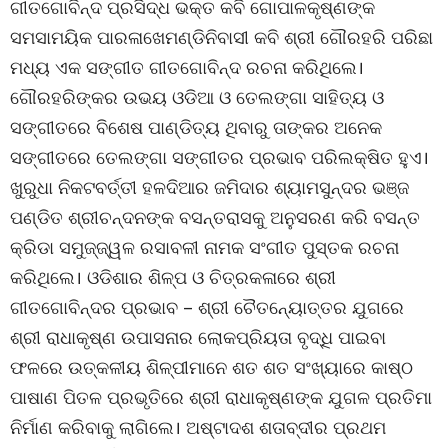
ଗୀତଗୋବିନ୍ଦ ପ୍ରସିଦ୍ଧ ଭକ୍ତ କବି ଗୋପାଳକୃଷ୍ଣଙ୍କ
ସମସାମୟିକ ପାରଳାଖେମଣ୍ଡିନିବାସୀ କବି ଶ୍ରୀ ଗୌରହରି ପରିଛା
ମଧ୍ୟ ଏକ ସଙ୍ଗୀତ ଗୀତଗୋବିନ୍ଦ ରଚନା କରିଥିଲେ।
ଗୌରହରିଙ୍କର ଉଭୟ ଓଡିଆ ଓ ତେଲଙ୍ଗା ସାହିତ୍ୟ ଓ
ସଙ୍ଗୀତରେ ବିଶେଷ ପାଣ୍ଡିତ୍ୟ ଥିବାରୁ ତାଙ୍କର ଅନେକ
ସଙ୍ଗୀତରେ ତେଲଙ୍ଗା ସଙ୍ଗୀତର ପ୍ରଭାବ ପରିଲକ୍ଷିତ ହୁଏ।
ଖୁରୁଧା ନିକଟବର୍ତ୍ତୀ ହଳଦିଆର ଜମିଦାର ଶ୍ୟାମସୁନ୍ଦର ଭଞ୍ଜ
ପଣ୍ଡିତ ଶ୍ରୀଚନ୍ଦନଙ୍କ ବସନ୍ତରାସକୁ ଅନୁସରଣ କରି ବସନ୍ତ
କ୍ରିଡା ସମୁଜ୍ଜ୍ୱଳ ରସାବଳୀ ନାମକ ସଂଗୀତ ପୁସ୍ତକ ରଚନା
କରିଥିଲେ। ଓଡିଶାର ଶିଳ୍ପ ଓ ଚିତ୍ରକଳାରେ ଶ୍ରୀ
ଗୀତଗୋବିନ୍ଦର ପ୍ରଭାବ – ଶ୍ରୀ ଚୈତନ୍ୟୋତ୍ତର ଯୁଗରେ
ଶ୍ରୀ ରାଧାକୃଷ୍ଣ ଉପାସନାର ଲୋକପ୍ରିୟତା ବୃଦ୍ଧି ପାଇବା
ଫଳରେ ଉତ୍କଳୀୟ ଶିଳ୍ପୀମାନେ ଶତ ଶତ ସଂଖ୍ୟାରେ କାଷ୍ଠ
ପାଷାଣ ପିତଳ ପ୍ରଭୃତିରେ ଶ୍ରୀ ରାଧାକୃଷ୍ଣଙ୍କ ଯୁଗଳ ପ୍ରତିମା
ନିର୍ମାଣ କରିବାକୁ ଲାଗିଲେ। ଅଷ୍ଟାଦଶ ଶତାବ୍ଦୀର ପ୍ରଥମ