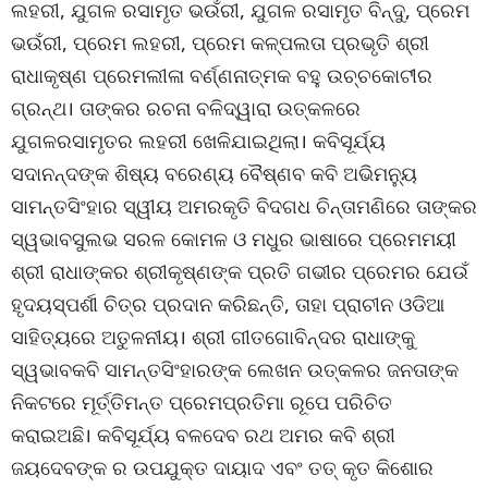
ଲହରୀ, ଯୁଗଳ ରସାମୃତ ଭଉଁରୀ, ଯୁଗଳ ରସାମୃତ ବିନ୍ଦୁ, ପ୍ରେମ
ଭଉଁରୀ, ପ୍ରେମ ଲହରୀ, ପ୍ରେମ କଳ୍ପଲତା ପ୍ରଭୃତି ଶ୍ରୀ
ରାଧାକୃଷ୍ଣ ପ୍ରେମଲୀଳା ବର୍ଣ୍ଣନାତ୍ମକ ବହୁ ଉଚ୍ଚକୋଟୀର
ଗ୍ରନ୍ଥ। ତାଙ୍କର ରଚନା ବଳିଦ୍ୱାରା ଉତ୍କଳରେ
ଯୁଗଳରସାମୃତର ଲହରୀ ଖେଳିଯାଇଥିଲା। କବିସୂର୍ଯ୍ୟ
ସଦାନନ୍ଦଙ୍କ ଶିଷ୍ୟ ବରେଣ୍ୟ ବୈଷ୍ଣବ କବି ଅଭିମନ୍ୟୁ
ସାମନ୍ତସିଂହାର ସ୍ୱୀୟ ଅମରକୃତି ବିଦଗଧ ଚିନ୍ତାମଣିରେ ତାଙ୍କର
ସ୍ୱଭାବସୁଲଭ ସରଳ କୋମଳ ଓ ମଧୁର ଭାଷାରେ ପ୍ରେମମୟୀ
ଶ୍ରୀ ରାଧାଙ୍କର ଶ୍ରୀକୃଷ୍ଣଙ୍କ ପ୍ରତି ଗଭୀର ପ୍ରେମର ଯେଉଁ
ହୃଦୟସ୍ପର୍ଶୀ ଚିତ୍ର ପ୍ରଦାନ କରିଛନ୍ତି, ତାହା ପ୍ରାଚୀନ ଓଡିଆ
ସାହିତ୍ୟରେ ଅତୁଳନୀୟ। ଶ୍ରୀ ଗୀତଗୋବିନ୍ଦର ରାଧାଙ୍କୁ
ସ୍ୱଭାବକବି ସାମନ୍ତସିଂହାରଙ୍କ ଲେଖନ ଉତ୍କଳର ଜନତାଙ୍କ
ନିକଟରେ ମୂର୍ତ୍ତିମନ୍ତ ପ୍ରେମପ୍ରତିମା ରୂପେ ପରିଚିତ
କରାଇଅଛି। କବିସୂର୍ଯ୍ୟ ବଳଦେବ ରଥ ଅମର କବି ଶ୍ରୀ
ଜୟଦେବଙ୍କ ର ଉପଯୁକ୍ତ ଦାୟାଦ ଏବଂ ତତ୍ କୃତ କିଶୋର