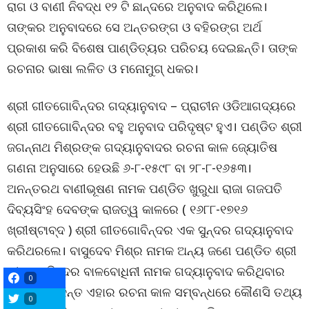
ରାଗ ଓ ବାଣୀ ନିବଦ୍ଧ ୧୨ ଟି ଛାନ୍ଦରେ ଅନୁବାଦ କରିଥିଲେ।
ତାଙ୍କର ଅନୁବାଦରେ ସେ ଅନ୍ତରଙ୍ଗ ଓ ବହିରଙ୍ଗ ଅର୍ଥ
ପ୍ରକାଶ କରି ବିଶେଷ ପାଣ୍ଡିତ୍ୟର ପରିଚୟ ଦେଇଛନ୍ତି। ତାଙ୍କ
ରଚନାର ଭାଷା ଲଳିତ ଓ ମନୋମୁଗ୍ ଧକର।
ଶ୍ରୀ ଗୀତଗୋବିନ୍ଦର ଗଦ୍ୟାନୁବାଦ – ପ୍ରାଚୀନ ଓଡିଆଗଦ୍ୟରେ
ଶ୍ରୀ ଗୀତଗୋବିନ୍ଦର ବହୁ ଅନୁବାଦ ପରିଦୃଷ୍ଟ ହୁଏ। ପଣ୍ଡିତ ଶ୍ରୀ
ଜଗନ୍ନାଥ ମିଶ୍ରଙ୍କ ଗଦ୍ୟାନୁବାଦର ରଚନା କାଳ ଜ୍ୟୋତିଷ
ଗଣନା ଅନୁସାରେ ହେଉଛି ୬-୮-୧୫୯୮ ବା ୨୮-୮-୧୬୫୩।
ଅନନ୍ତରଥ ବାଣୀଭୂଷଣ ନାମକ ପଣ୍ଡିତ ଖୁରୁଧା ରାଜା ଗଜପତି
ଦିବ୍ୟସିଂହ ଦେବଙ୍କ ରାଜତ୍ୱ କାଳରେ ( ୧୬୮୮-୧୭୧୬
ଖ୍ରୀଷ୍ଟାବ୍ଦ ) ଶ୍ରୀ ଗୀତଗୋବିନ୍ଦର ଏକ ସୁନ୍ଦର ଗଦ୍ୟାନୁବାଦ
କରିଥରଲେ। ବାସୁଦେବ ମିଶ୍ର ନାମକ ଅନ୍ୟ ଜଣେ ପଣ୍ଡିତ ଶ୍ରୀ
ଗୀତଗୋବିନ୍ଦର ବାଳବୋଧିନୀ ନାମକ ଗଦ୍ୟାନୁବାଦ କରିଥିବାର
0
ଜଣାଯାଏ। କିନ୍ତ ଏହାର ରଚନା କାଳ ସମ୍ବନ୍ଧରେ କୌଣସି ତଥ୍ୟ
0