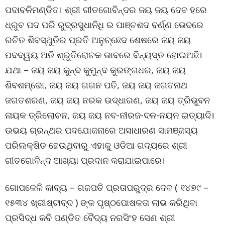
ପଦାବଳିମଣ୍ଡିତ। ଶ୍ରୀ ଗୀତଗୋବିନ୍ଦର ଜୟ ଜୟ ଦେବ ହରେ
ଧ୍ରୁବ ପଦ ପରି ରୁଦ୍ରସୁଧାନିଧି ର ପାଞ୍ଚଶଦ ବର୍ଣ୍ଣ ଭେଦରେ
ରଚିତ ଶିବସ୍ଥୁତିର ପ୍ରତି ଅନୁଚ୍ଛେଦ ଶେଷରେ ଜୟ ଜୟ
ପଦଦ୍ୱୟ ଅତି ଶ୍ରୁତିରୋଚକ ଭାବରେ ବିନ୍ୟସ୍ତ ହୋଇଅଛି।
ଯଥା – ଜୟ ଜୟ କୁନ୍ଦ କୁମୁନ୍ଦ କୁରଙ୍ଗଧର, ଜୟ ଜୟ
ଶିବଶମ୍ଭୋ, ଜୟ ଜୟ ଗଗନ ପତି, ଜୟ ଜୟ ଜଗତନାଥ
ଜଗତଶରଣ, ଜୟ ଜୟ ନରକ ଉଦ୍ଧାରଣ, ଜୟ ଜୟ ତ୍ରିଭୁବନ
ନାୟକ ତ୍ରିଲୋଚନ, ଜୟ ଜୟ ନବ-ନୀରଜ-ଦଳ-ନୟନ ଇତ୍ୟାଦି।
ଉଭୟ ଗ୍ରନ୍ଥର ପଦଯୋଜନାରେ ଅସାଧାରଣ ସାମଞ୍ଜସ୍ୟ
ପରିଲକ୍ଷିତ ହେଉଥିବାରୁ ଏହାକୁ ଓଡିଆ ଗଦ୍ୟରେ ଶ୍ରୀ
ଗୀତଗୋବିନ୍ଦ ଆଖ୍ୟା ପ୍ରଦାନ କରାଯାଇପାରେ।
ଗୋପକେଳି କାବ୍ୟ – ଗଜପତି ପ୍ରତାପରୁଦ୍ର ଦେବ ( ୧୪୭୯ –
୧୫୩୪ ଖ୍ରୀଷ୍ଟାବ୍ଦ ) ଙ୍କ ପୃଷ୍ଠପୋଷକତା ଲାଭ କରିଥିବା
ପ୍ରସିଦ୍ଧ କବି ପଣ୍ଡିତ ବୈଦ୍ୟ ନରସିଂହ ସେଣ ଶ୍ରୀ