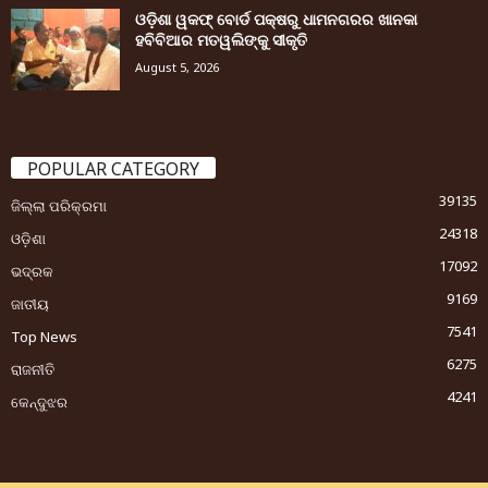
ଓଡ଼ିଶା ୱକଫ୍ ବୋର୍ଡ ପକ୍ଷରୁ ଧାମନଗରର ଖାନକା
ହବିବିଆର ମତୱଲିଙ୍କୁ ସୀକୃତି
August 5, 2026
POPULAR CATEGORY
39135
ଜିଲ୍ଲା ପରିକ୍ରମା
24318
ଓଡ଼ିଶା
17092
ଭଦ୍ରକ
9169
ଜାତୀୟ
7541
Top News
6275
ରାଜନୀତି
4241
କେନ୍ଦୁଝର