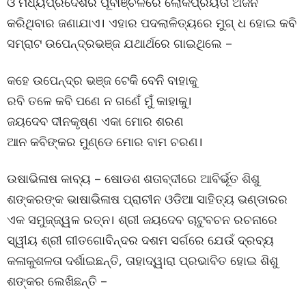
ଓ ମଧ୍ୟପ୍ରଦେଶର ପୂର୍ବାଞ୍ଚଳରେ ଲୋକପ୍ରିୟତା ଅର୍ଜନ
କରିଥିବାର ଜଣାଯାଏ। ଏହାର ପଦଲାଳିତ୍ୟରେ ମୁଗ୍ ଧ ହୋଇ କବି
ସମ୍ରାଟ ଉପେନ୍ଦ୍ରଭଞ୍ଜ ଯଥାର୍ଥରେ ଗାଇଥିଲେ –
କହେ ଉପେନ୍ଦ୍ର ଭଞ୍ଜ ଟେକି ବେନି ବାହାକୁ
ରବି ତଳେ କବି ପଣେ ନ ଗଣେଁ ମୁଁ କାହାକୁ।
ଜୟଦେବ ଦୀନକୃଷ୍ଣ ଏକା ମୋର ଶରଣ
ଆନ କବିଙ୍କର ମୁଣ୍ଡେ ମୋର ବାମ ଚରଣ।
ଉଷାଭିଳାଷ କାବ୍ୟ – ଷୋଡଶ ଶତାବ୍ଦୀରେ ଆବିର୍ଭୂତ ଶିଶୁ
ଶଙ୍କରଙ୍କ ଭାଷାଭିଳାଷ ପ୍ରାଚୀନ ଓଡିଆ ସାହିତ୍ୟ ଭଣ୍ଡାରର
ଏକ ସମୁଜ୍ଜ୍ୱଳ ରତ୍ନ। ଶ୍ରୀ ଜୟଦେବ ଚାଟୁବଚନ ରଚନାରେ
ସ୍ୱୀୟ ଶ୍ରୀ ଗୀତଗୋବିନ୍ଦର ଦଶମ ସର୍ଗରେ ଯେଉଁ ଦ୍ରବ୍ୟ
କଳାକୁଶଳତା ଦର୍ଶାଇଛନ୍ତି, ତାହାଦ୍ୱାରା ପ୍ରଭାବିତ ହୋଇ ଶିଶୁ
ଶଙ୍କର ଲେଖିଛନ୍ତି –