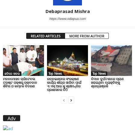
Debaprasad Mishra
https://www.odiapua.com
RELATED ARTICLES
MORE FROM AUTHOR
ଛବିରେ ଖବର
Top News
Top News
ମଦନମୋହନ ଚାରିଟେବଲ
ରତ୍ନଭଣ୍ଡାର ସଂରକ୍ଷଣ
ବିମାନ ଦୁର୍ଘଟଣାରେ ପ୍ରାଣ
ଟ୍ରଷ୍ଟ ପକ୍ଷରୁ ରକ୍ତଦାନ
କାର୍ଯ୍ୟ ଶୀଘ୍ର ସାରିବା ପାଇଁ
ହରାଇଥିବା ବ୍ୟକ୍ତିଙ୍କୁ
ଶିବିର ଓ କମ୍ବଳ ବିତରଣ
ଏ.ଏସ୍.ଆଇ.କୁ ଶ୍ରୀମନ୍ଦିର
ଶ୍ରଦ୍ଧାଞ୍ଜଳି
ପ୍ରଶାସନର ଚିଠି
Adv