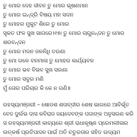
ତୁ ମୋର ଦେହ ଜୀବନ ତୁ ମୋର ଭୂଷଣମାନ
ତୁ ମୋର ଇନ୍ଦ୍ରି ବିଷୟ ମନ ସଦନ
ତୁ ମୋହର ମୁକୁଟ ଶିରେ ତୁ ମୋର
ସୃକତ ଫଳ ସୁଖ ସାଗରେ।୧୫ା ତୁ ମୋର ଚାରୁନନ୍ଦନ ତୁ ମୋର
ଶରବନ୍ଦନ
ତୁ ମୋର ମଦନ ଜଳନିଧି ତରଣା
ତୁ ମୋ ଗଳେ ବନମାଳା ତୁ ମୋହର କାର୍ଯ୍ୟବଳ
ତୁ ମୋର ଭବ ବିଭବ ସୁଖ ସରଣା
ତୁ ମୋର ସବୁର ମଣି
ମୁଁ ତୋର ପରିଚାର କି କେ ନ ଗଣି॥
ରହସ୍ୟମଞ୍ଜରୀ – ଷୋଡଶ ଶତାବ୍ଦୀର ଶେଷ ଭାଗରେ ଆବିର୍ଭୂତ
ବେଦ ଦୁର୍ଲଭ ଦାସ କବିରାଜ ଜୟଦେବଙ୍କ ପଦାଙ୍କ ଅନୁସରଣ କରି
ସ ରହସ୍ୟମଞ୍ଜରୀ କାବ୍ୟରେ ଶ୍ରୀ ରାଧାକୃଷ୍ଣ ପ୍ରେମଲୀଳାର
ଉତ୍କର୍ଷ ପ୍ରତିପାଦନ ପାଇଁ ଅତି ଚତୁରତାର ସହିତ ଉଦ୍ୟମ