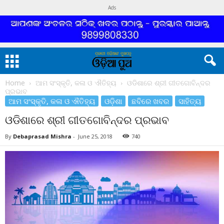
Ads
Home
ଆମ ସଂସ୍କୃତି, କଳା ଓ ଐତିହ୍ୟ
ଓଡିଶାରେ ଶ୍ରୀ ଗୀତଗୋବିନ୍ଦର
ପ୍ରଭାବ
ଆମ ସଂସ୍କୃତି, କଳା ଓ ଐତିହ୍ୟ
ଓଡ଼ିଶା
ଛବିରେ ଖବର
ସାହିତ୍ୟ
ଓଡିଶାରେ ଶ୍ରୀ ଗୀତଗୋବିନ୍ଦର ପ୍ରଭାବ
By
Debaprasad Mishra
-
June 25, 2018
740