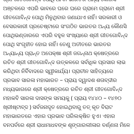
ଅଞ୍ଚଳରେ ଏପରି ଭାବରେ ଘରେ ଘରେ ଗ୍ରାମେ ଗ୍ରାମେ ଶ୍ରୀ
ଗୀତଗୋବିନ୍ଦ ପୋଥି ମିଳୁଥିବାର ଜଣାଯାଏ ନାହିଁ। ସରକାରୀ ଓ
ବେସରକାରୀ ପ୍ରଚେଷ୍ଟାରେ ସଂଗଠିତ ଭାରତର ଅନ୍ୟ କୌଣସି
ପୋଥିଭଣ୍ଡାରରେ ଏପରି ବହୁଳ ସଂଖ୍ୟାରେ ଶ୍ରୀ ଗୀତଗୋବିନ୍ଦ
ପୋଥି ସଂଗୃହୀତ ହୋଇ ନାହିଁ। ତେଣୁ ଅତୀତରେ ଭାରତର
ଅନ୍ୟାନ୍ୟ ପ୍ରାନ୍ତ ଅପେକ୍ଷା ଶ୍ରୀ ଜଗନ୍ନାଥ କ୍ଷେତ୍ରରେ
ରଚିତ ଶ୍ରୀ ଗୀତଗୋବିନ୍ଦ ଉତ୍କଳରେ ସର୍ବାଧିକ ପ୍ରସାର ଲାଭ
କରିଥିବା ନିର୍ବିବାଦରେ ସ୍ୱୀକାର୍ଯ୍ୟ। ପ୍ରାଚୀନ ସାହିତ୍ୟରେ
ପ୍ରଭାବ ସାରଳା ମହାଭାରତ – ପ୍ରାୟ ଦ୍ୱାଦଶ ଶତାବ୍ଦୀର
ମଧ୍ୟଭାଗରେ ଶ୍ରୀ କ୍ଷେତ୍ରରେ ରଚିତ ଶ୍ରୀ ଗୀତଗୋବିନ୍ଦ
ମହାକବି ସାରଳା ଦାସଙ୍କ ସମୟକୁ ( ପ୍ରାୟ ୧୪୪୦ – ୧୪୭୦
ଖ୍ରୀଷ୍ଟାବ୍ଦ ) ସର୍ବଜନାଦୃତ ହୋଇଥିବାରୁ ତତ୍ କୃତ ବିରାଟ
ମହାଭାରତରେ ଏହାର ପ୍ରଭାବ ପରିଲକ୍ଷିତ ହୁଏ। ଏହାର
ବନପର୍ବରେ ଶ୍ରୀ ରାଧାମାଧବଙ୍କ ଶୃଙ୍ଗାରଲୀଳାର ବର୍ଣ୍ଣନା ମିଳେ