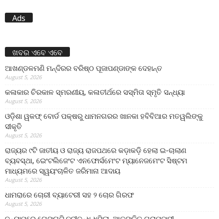
Ads
ଖବର ଏବେ ଏବେ
ଆଖଣ୍ଡଳମଣି ମନ୍ଦିରର ବରିଷ୍ଠ ପୂଜାପଣ୍ଡାଙ୍କ ଦେହାନ୍ତ
August 5, 2026
କଳାକାର ଚିରକାଳ ସ୍ମରଣୀୟ, କଳାତୀର୍ଥରେ ସସ୍ମିତା ସ୍ମୃତି ସନ୍ଧ୍ୟା
August 5, 2026
ଓଡ଼ିଶା ୱକଫ୍ ବୋର୍ଡ ପକ୍ଷରୁ ଧାମନଗରର ଖାନକା ହବିବିଆର ମତୱଲିଙ୍କୁ
ସୀକୃତି
August 5, 2026
ରାଜ୍ୟର ୯ଟି ଜାତୀୟ ଓ ରାଜ୍ୟ ରାଜପଥରେ କଡ଼ାକଡ଼ି ହେଲା ଇ-ଚାଲାଣ
ବ୍ୟବସ୍ଥା, ଇେଂଟଲିଜେଂଟ ଏନଫୋର୍ସମେଂଟ ମ୍ୟାନେଜମେଂଟ ସିଷ୍ଟମ
ମାଧ୍ୟମରେ ସ୍ୱୟଂଚାଳିତ ଜରିମାନା ଆଦାୟ
August 5, 2026
ଧାମରାରେ ଚୋରୀ ବ୍ୟାଟେରୀ ସହ ୨ ଚୋର ଗିରଫ
August 5, 2026
ବନ୍ୟାପରେ ଗେଙ୍ଗୁଟି ନଦୀବନ୍ଧ ଧସିଲା, ଆତଙ୍କିତ ଗ୍ରାମବାସୀ