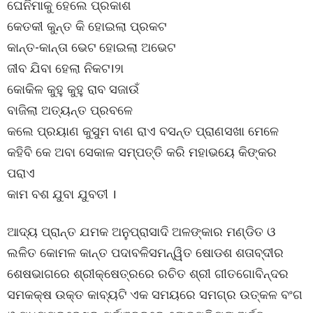
ଘେନିମାକୁ ହେଲେ ପ୍ରକାଶ
କେତକୀ କୁନ୍ତ କି ହୋଇଲା ପ୍ରକଟ
କାନ୍ତ-କାନ୍ତା ଭେଟ ହୋଇଲା ଅଭେଟ
ଜୀବ ଯିବା ହେଲା ନିକଟ।୨ା
କୋକିଳ କୁହୁ କୁହୁ ରାବ ସଜାଉଁ
ବାଜିଲା ଅତ୍ୟନ୍ତ ପ୍ରବଳେ
କଲେ ପ୍ରୟାଣ କୁସୁମ ବାଣ ରାଏ ବସନ୍ତ ପ୍ରାଣସଖା ମେଳେ
କହିବି କେ ଅବା ସେକାଳ ସମ୍ପତ୍ତି କରି ମହାଭୟେ କିଙ୍କର
ପରାଏ
କାମ ବଶ ଯୁବା ଯୁବତୀ ।
ଆଦ୍ୟ ପ୍ରାନ୍ତ ଯମକ ଅନୁପ୍ରାସାଦି ଅଳଙ୍କାର ମଣ୍ଡିତ ଓ
ଲଳିତ କୋମଳ କାନ୍ତ ପଦାବଳିସମନ୍ୱିତ ଷୋଡଶ ଶତାବ୍ଦୀର
ଶେଷଭାଗରେ ଶ୍ରୀକ୍ଷେତ୍ରରେ ରଚିତ ଶ୍ରୀ ଗୀତଗୋବିନ୍ଦର
ସମକକ୍ଷ ଉକ୍ତ କାବ୍ୟଟି ଏକ ସମୟରେ ସମଗ୍ର ଉତ୍କଳ ବଂଗ