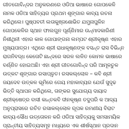
ଗୀତଗୋବିନ୍ଦର ଅନୁକରଣରେ ଓଡିଆ ଭାଷାରେ ଗୋପକେଳି
ନାମକ ଓଡିଆ ସାହିତ୍ୟର ପ୍ରଥମ ଶୃଙ୍ଗାର କାବ୍ୟ ରଚନା
କରିଥିଲେ। ପୁଷ୍ପବତୀ ଲତାକୁଞ୍ଜଶୋଭିତ ଯମୁନାପୁଳିନ
ଗୋପକେଳିର ସ୍ଥାନ ଫାଲଗୁନ ପୂର୍ଣ୍ଣିମାର ଉନ୍ମାଦକାରିଣୀ
ନିଶୀଥିନୀ ଏହାର କାଳ ଗୋପାଙ୍ଗନା ଲମ୍ପଟ ଶ୍ରୀକୃଷ୍ଣ ଏହାର
ମୁଖ୍ୟପାତ୍ର। ଏଥିରେ ଶ୍ରୀ ରାଧାକୃଷ୍ଣଙ୍କ ବସନ୍ତ ରାସ ବିଭିନ୍ନ
ରାଗନିବଦ୍ଧ କେତୋଟି ଛାନ୍ଦରେ ସରଳ ଲଳିତ କୋମଳ ଭାଷାରେ
ବର୍ଣ୍ଣିତ ହୋଇଅଛି। ଏହା ଶ୍ରୀ ଗୀତଗୋବିନ୍ଦ ପରି ଆମୂଳଚୁଳ
ଉତ୍କଟ ଶୃଙ୍ଗାର ରସାପ୍ଳୁତ। ରସକଲ୍ଲୋଳ – କବି ଶ୍ରୀ
ଜୟଦେବ ଉତ୍କଳ ଭୂମିରେ ଗେୟ ମହାକାବ୍ୟର ଯେଉଁ ସୁଦୃଢ
ଭିତ୍ତି ସ୍ଥାପନ କରିଥିଲେ, ତାଙ୍କର ସୁଯୋଗ୍ୟ ଦାୟାଦ
ଶ୍ରୀକ୍ଷେତ୍ର ବାସୀ କାନ୍ତକବି ଦୀନକୃଷ୍ଣ ତଦୁପରି କ ଆଦ୍ୟ
ଅନୁପ୍ରାସରେ ରଚିତ ରସାକଲ୍ଲୋଳ ରୂପକ ରମଣୀୟ ବିରାଟ
କାବ୍ୟ-ସୌଧ ଉତ୍ତୋଳନ କରି ଓଡିଆ ସାହିତ୍ୟକୁ ସମସାମୟିକ
ପ୍ରାନ୍ତୀୟ ସାହିତ୍ୟସମୂହ ମଧ୍ୟରେ ଏକ ଶୀର୍ଷସ୍ଥାନ ପ୍ରଦାନ