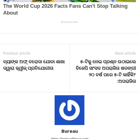
Previous article
Next article
ବ୍ୟାଙ୍କ ଅଫ୍ ବରୋଦା ଯୋଡା ଶାଖା
୫-ଟିକୁ ନେଇ ପ୍ରଶ୍ନ ଉଠାଇଲେ
ଦ୍ୱାରା କ୍ୱୀଜ୍ ପ୍ରତିଯୋଗୀତା
ବିଜେପି ସାଂସଦ ଅପରାଜିତା ଷଡଙ୍ଗୀ
୨୦ ବର୍ଷ ପରେ ୫-ଟି କାହିଁକି?
:ଅପରାଜିତା
Bureau
https://www.odiapua.com