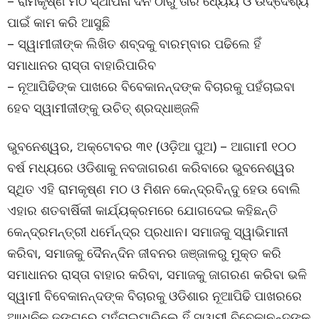
– ରାମକୃଷ୍ଣ ମଠ ସ୍ଥାପନା ଦିନ ଠାରୁ ତାର ଧ୍ୟେୟ ଓ ଉଦ୍ଦେଶ୍ୟ
ପାଇଁ କାମ କରି ଆସୁଛି
– ସ୍ୱାମୀଜୀଙ୍କ ଲିଖିତ ଶବ୍ଦକୁ ବାରମ୍ବାର ପଢିଲେ ହିଁ
ସମାଧାନର ରାସ୍ତା ବାହାରିପାରିବ
– ନୂଆପିଢିଙ୍କ ପାଖରେ ବିବେକାନନ୍ଦଙ୍କ ବିଚାରକୁ ପହଁଚାଇବା
ହେବ ସ୍ୱାମୀଜୀଙ୍କୁ ଉଚିତ୍ ଶ୍ରଦ୍ଧାଞ୍ଜଳି
ଭୁବନେଶ୍ୱର, ଅକ୍ଟୋବର ୩୧ (ଓଡ଼ିଆ ପୁଅ) – ଆଗାମୀ ୧୦୦
ବର୍ଷ ମଧ୍ୟରେ ଓଡିଶାକୁ ନବଜାଗରଣ କରିବାରେ ଭୁବନେଶ୍ୱର
ସ୍ଥିତ ଏହି ରାମକୃଷ୍ଣ ମଠ ଓ ମିଶନ କେନ୍ଦ୍ରବିନ୍ଦୁ ହେଉ ବୋଲି
ଏହାର ଶତବାର୍ଷିକୀ କାର୍ଯ୍ୟକ୍ରମରେ ଯୋଗଦେଇ କହିଛନ୍ତି
କେନ୍ଦ୍ରମନ୍ତ୍ରୀ ଧର୍ମେନ୍ଦ୍ର ପ୍ରଧାନ। ସମାଜକୁ ସ୍ୱାଭିମାନୀ
କରିବା, ସମାଜକୁ ଦୈନନ୍ଦିନ ଜୀବନର ଜଞ୍ଜାଳରୁ ମୁକ୍ତ କରି
ସମାଧାନର ରାସ୍ତା ବାହାର କରିବା, ସମାଜକୁ ଜାଗରଣ କରିବା ଭଳି
ସ୍ୱାମୀ ବିବେକାନନ୍ଦଙ୍କ ବିଚାରକୁ ଓଡିଶାର ନୂଆପିଢି ପାଖରରେ
ଆାଧୁନିକ ଢଙ୍ଗରେ ପହଁଚାଇପାରିଲେ ହିଁ ସ୍ୱାମୀ ବିବେକାନନ୍ଦଙ୍କ