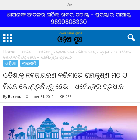
Ads
Home
ଓଡ଼ିଶା
ଓଡିଶାକୁ ନବଜାଗରଣ କରିବାରେ ରାମକୃଷ୍ଣ ମଠ ଓ ମିଶନ
କେନ୍ଦ୍ରବିନ୍ଦୁ ହେଉ – ଧର୍ମେନ୍ଦ୍ର ପ୍ରଧାନ
ଓଡ଼ିଶା
ରାଜନୀତି
ଓଡିଶାକୁ ନବଜାଗରଣ କରିବାରେ ରାମକୃଷ୍ଣ ମଠ ଓ
ମିଶନ କେନ୍ଦ୍ରବିନ୍ଦୁ ହେଉ – ଧର୍ମେନ୍ଦ୍ର ପ୍ରଧାନ
By
Bureau
-
October 31, 2019
266