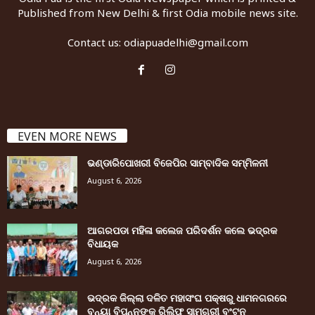
Published from New Delhi & first Odia mobile news site.
Contact us:
odiapuadelhi@gmail.com
EVEN MORE NEWS
ଭଣ୍ଡାରିପୋଖରୀ ବିଜେପିର ସାମ୍ବାଦିକ ସମ୍ମିଳନୀ
August 6, 2026
ଆଗରପଡା ମହିଳା କଲେଜ ପରିଦର୍ଶନ କଲେ ଭଦ୍ରକ
ବିଧାୟକ
August 6, 2026
ଭଦ୍ରକ ଜିଲ୍ଲା ଦଳିତ ମହାସଂଘ ପକ୍ଷରୁ ଧାମନଗରରେ
ବନ୍ୟା ବିପନ୍ନଙ୍କୁ ରିଲିଫ ସାମଗ୍ରୀ ବଂଟନ