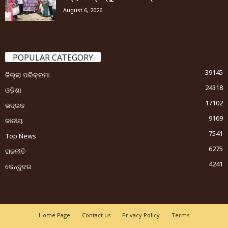
August 6, 2026
POPULAR CATEGORY
39145
ଜିଲ୍ଲା ପରିକ୍ରମା
24318
ଓଡ଼ିଶା
17102
ଭଦ୍ରକ
9169
ଜାତୀୟ
7541
Top News
6275
ରାଜନୀତି
4241
କେନ୍ଦୁଝର
Home Page
Contact us
Privacy Policy
Terms