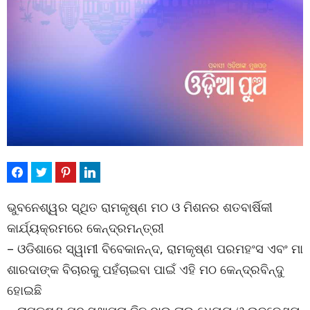
ଭୁବନେଶ୍ୱର ସ୍ଥିତ ରାମକୃଷ୍ଣ ମଠ ଓ ମିଶନର ଶତବାର୍ଷିକୀ
କାର୍ଯ୍ୟକ୍ରମରେ କେନ୍ଦ୍ରମନ୍ତ୍ରୀ
– ଓଡିଶାରେ ସ୍ୱାମୀ ବିବେକାନନ୍ଦ, ରାମକୃଷ୍ଣ ପରମହଂସ ଏବଂ ମା
ଶାରଦାଙ୍କ ବିଚାରକୁ ପହଁଚାଇବା ପାଇଁ ଏହି ମଠ କେନ୍ଦ୍ରବିନ୍ଦୁ
ହୋଇଛି