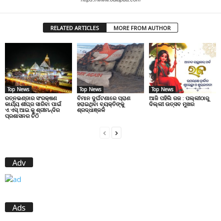
RELATED ARTICLES
MORE FROM AUTHOR
Top News
Top News
Top News
ରତ୍ନଭଣ୍ଡାର ସଂରକ୍ଷଣ
ବିମାନ ଦୁର୍ଘଟଣାରେ ପ୍ରାଣ
ଆଜି ପହିଲି ରଜ : ପଲ୍ଲୀଠାରୁ
କାର୍ଯ୍ୟ ଶୀଘ୍ର ସାରିବା ପାଇଁ
ହରାଇଥିବା ବ୍ୟକ୍ତିଙ୍କୁ
ଦିଲ୍ଲୀ ଉତ୍ସବ ମୁଖର
ଏ.ଏସ୍.ଆଇ.କୁ ଶ୍ରୀମନ୍ଦିର
ଶ୍ରଦ୍ଧାଞ୍ଜଳି
ପ୍ରଶାସନର ଚିଠି
Adv
Ads