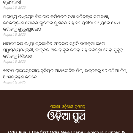
ଗ୍ରାମବାସୀ
August 6, 2026
ଗ୍ରାମ୍ୟ ଉନ୍ନୟନ ବିଭାଗର କମିଶନର ତଥା ସଚିବଙ୍କ ସମୀକ୍ଷା,
ଜନକଲ୍ୟାଣ ଯୋଜନା ଗୁଡିକର ଗୁଣବତା ସହ ସମୟସୀମା ମଧ୍ୟରେ ଶେଷ
କରିବାକୁ ଗୁରୁତ୍ୱାରୋପ
August 6, 2026
ଧାମନଗରର ବନ୍ୟା ପ୍ରଭାବିତ ଅଂଚଳର ସ୍ଥିତି ସମୀକ୍ଷା କଲେ
ସ୍ୱାସ୍ଥ୍ୟମନ୍ତ୍ରୀ, ଡାକ୍ତର ଅଭାବ ଦୂର କରିବା ସହ ଚିକିତ୍ସା ସେବା ସୁଦୃଢ଼
କରିବାକୁ ନିର୍ଦ୍ଦେଶ
August 6, 2026
୭୨ତମ ରାଜ୍ୟସ୍ତରୀୟ ଜୁନିୟର ଆଥଲେଟିକ ମିଟ୍‌, ଭଦ୍ରକରୁ ୧୬ ଜଣିଆ ଟିମ୍
ଅଂଶଗ୍ରହଣ କରିବେ
August 6, 2026
Odia Pua is the first Odia Newspaper which is printed &