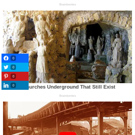
0
0
0
0