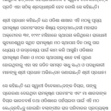
ପ୍ରତି ଏହା ସଠିକ୍ ଶ୍ରଦ୍ଧାଞ୍ଜଳି ହେବ ବୋଲି ସେ କହିଛନ୍ତି।
ଶ୍ରୀ ପ୍ରଧାନ କହିଛନ୍ତି ଯେ ଓଡିଶା ଶାଖାର ଏହି ମଠକୁ ପୂଜ୍ୟ
ରାମକୃଷ୍ଣ ପରମହଂସଙ୍କ ଶିଷ୍ୟ ବ୍ରହ୍ମାନନ୍ଦଜୀ ମହାରାଜ
ଅକ୍ଟୋବର ୩୧, ୧୯୧୯ ମସିହାରେ ସ୍ଥାପନା କରିଥିଲେ। ରାଜଧାନୀ
ଭୁବନେଶ୍ୱର ସ୍ଥିତ ରାମକୃଷ୍ଣ ମଠ ସ୍ଥାପନା ଦିନ ଠାରୁ ତାର
ଧ୍ୟେୟ ଓ ଉଦ୍ଦେଶ୍ୟ ପାଇଁ କାମ କରି ଆସୁଛି। ଓଡିଶାର
ରାମକୃଷ୍ଣ ମିଶନ ଓ ମଠର ସ୍ଥାପନାକୁ ଶହେ ବର୍ଷ ପୂରଣ
ହୋଇଥିବାରୁ ଏହା ସହ ଜଡିତ ସମସ୍ତ ସାଧୁ ସନ୍ଥ ଓ ପଦାଧିକାରୀ
ମାନଙ୍କୁ ଶ୍ରୀ ପ୍ରଧାନ ଅଭିନନ୍ଦନ ଜଣାଇଛନ୍ତି ଶ୍ରୀ ପ୍ରଧାନ।
ସେ କହିଛନ୍ତି ଯେ ସ୍ୱାମୀ ବିବେକାନନ୍ଦଙ୍କ ବିଚାର, ତାଙ୍କୁ
ପ୍ରେରଣା ଦେଇଥିବା ରାମକୃଷ୍ଣ ପରମହଂସ ଏବଂ ମା ଶାରଦାଙ୍କ
ବିଚାର ଭାରତବର୍ଷ ତଥା ଓଡିଶାରେ ପହଁଚାଇବା ପାଇଁ ଏହି ମଠ
କେନ୍ଦ୍ରବିନ୍ଦୁ ହୋଇଛି। ବଲାଙ୍ଗୀର ରାଜ ପରିବାରର ପ୍ରତ୍ୟକ୍ଷ