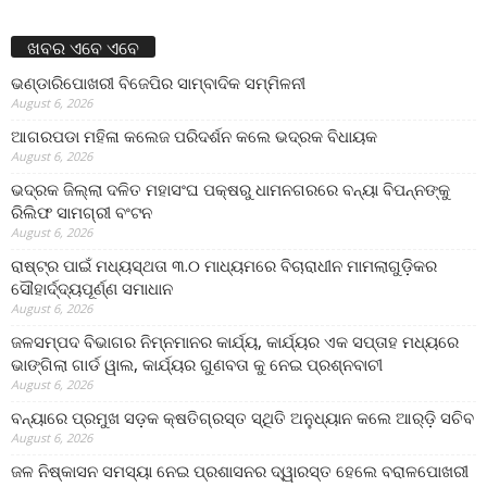
ଖବର ଏବେ ଏବେ
ଭଣ୍ଡାରିପୋଖରୀ ବିଜେପିର ସାମ୍ବାଦିକ ସମ୍ମିଳନୀ
August 6, 2026
ଆଗରପଡା ମହିଳା କଲେଜ ପରିଦର୍ଶନ କଲେ ଭଦ୍ରକ ବିଧାୟକ
August 6, 2026
ଭଦ୍ରକ ଜିଲ୍ଲା ଦଳିତ ମହାସଂଘ ପକ୍ଷରୁ ଧାମନଗରରେ ବନ୍ୟା ବିପନ୍ନଙ୍କୁ
ରିଲିଫ ସାମଗ୍ରୀ ବଂଟନ
August 6, 2026
ରାଷ୍ଟ୍ର ପାଇଁ ମଧ୍ୟସ୍ଥତା ୩.୦ ମାଧ୍ୟମରେ ବିଚାରାଧୀନ ମାମଲାଗୁଡ଼ିକର
ସୌହାର୍ଦ୍ଦ୍ୟପୂର୍ଣ୍ଣ ସମାଧାନ
August 6, 2026
ଜଳସମ୍ପଦ ବିଭାଗର ନିମ୍ନମାନର କାର୍ଯ୍ୟ, କାର୍ଯ୍ୟର ଏକ ସପ୍ତାହ ମଧ୍ୟରେ
ଭାଙ୍ଗିଲା ଗାର୍ଡ ୱାଲ, କାର୍ଯ୍ୟର ଗୁଣବତା କୁ ନେଇ ପ୍ରଶ୍ନବାଚୀ
August 6, 2026
ବନ୍ୟାରେ ପ୍ରମୁଖ ସଡ଼କ କ୍ଷତିଗ୍ରସ୍ତ ସ୍ଥିତି ଅନୁଧ୍ୟାନ କଲେ ଆର୍‌ଡ଼ି ସଚିବ
August 6, 2026
ଜଳ ନିଷ୍କାସନ ସମସ୍ୟା ନେଇ ପ୍ରଶାସନର ଦ୍ୱାରସ୍ତ ହେଲେ ବରାଳପୋଖରୀ