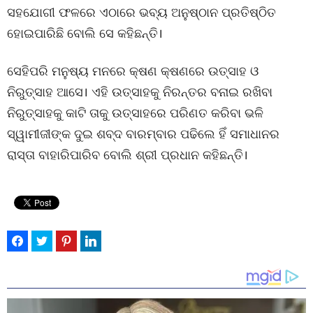
ସହଯୋଗୀ ଫଳରେ ଏଠାରେ ଭବ୍ୟ ଅନୁଷ୍ଠାନ ପ୍ରତିଷ୍ଠିତ
ହୋଇପାରିଛି ବୋଲି ସେ କହିଛନ୍ତି।
ସେହିପରି ମନୁଷ୍ୟ ମନରେ କ୍ଷଣ କ୍ଷଣରେ ଉତ୍ସାହ ଓ
ନିରୁତ୍ସାହ ଆସେ। ଏହି ଉତ୍ସାହକୁ ନିରନ୍ତର ବନାଇ ରଖିବା
ନିରୁତ୍ସାହକୁ କାଟି ତାକୁ ଉତ୍ସାହରେ ପରିଣତ କରିବା ଭଳି
ସ୍ୱାମୀଜୀଙ୍କ ଦୁଇ ଶବ୍ଦ ବାରମ୍ବାର ପଢିଲେ ହିଁ ସମାଧାନର
ରାସ୍ତା ବାହାରିପାରିବ ବୋଲି ଶ୍ରୀ ପ୍ରଧାନ କହିଛନ୍ତି।