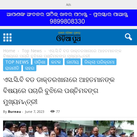
Ads
Home
Top News
ଏସ.ସି.ବି ବଡ ଡାକ୍ତରଖାନାରେ ଆହତମାନଙ୍କ
ବିଷୟରେ ପଚାରି ବୁଝିଲେ ପଶ୍ଚିମବଙ୍ଗ ମୁଖ୍ୟମନ୍ତ୍ରୀ
TOP NEWS
ଓଡ଼ିଶା
କଟକ
ଜାତୀୟ
ଜିଲ୍ଲା ପରିକ୍ରମା
ରାଜନୀତି
ସହର
ଏସ.ସି.ବି ବଡ ଡାକ୍ତରଖାନାରେ ଆହତମାନଙ୍କ
ବିଷୟରେ ପଚାରି ବୁଝିଲେ ପଶ୍ଚିମବଙ୍ଗ
ମୁଖ୍ୟମନ୍ତ୍ରୀ
By
Bureau
-
June 7, 2023
77