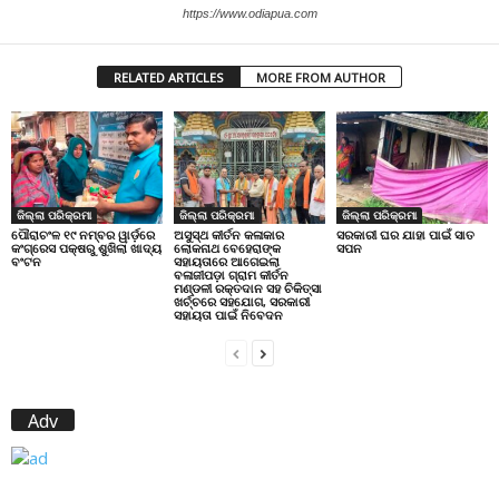
https://www.odiapua.com
RELATED ARTICLES
MORE FROM AUTHOR
ଜିଲ୍ଲା ପରିକ୍ରମା
ଜିଲ୍ଲା ପରିକ୍ରମା
ଜିଲ୍ଲା ପରିକ୍ରମା
ପୌରାଚଂଳ ୧୯ ନମ୍ବର ୱାର୍ଡ଼ରେ
ଅସୁସ୍ଥ କୀର୍ତନ କଳାକାର
ସରକାରୀ ଘର ଯାହା ପାଇଁ ସାତ
କଂଗ୍ରେସ ପକ୍ଷରୁ ଶୁଖିଲା ଖାଦ୍ୟ
ଲୋକନାଥ ବେହେରାଙ୍କ
ସପନ
ବଂଟନ
ସହାୟତାରେ ଆଗେଇଲା
ବଳାଜୀପଡ଼ା ଗ୍ରାମ କୀର୍ତନ
ମଣ୍ଡଳୀ ରକ୍ତଦାନ ସହ ଚିକିତ୍ସା
ଖର୍ଚ୍ଚରେ ସହଯୋଗ, ସରକାରୀ
ସହାୟତା ପାଇଁ ନିବେଦନ
Adv