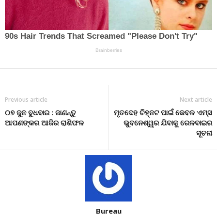
Previous article
Next article
୦୭ ଜୁନ ବୁଧବାର : ଜାଣନ୍ତୁ
ମୃତଦେହ ଚିହ୍ନଟ ପାଇଁ କେବଳ ଏମ୍ସ
ଆପଣଙ୍କର ଆଜିର ରାଶିଫଳ
ଭୁବନେଶ୍ୱର ଯିବାକୁ ରେଳବାଇର
ସୂଚନା
Bureau