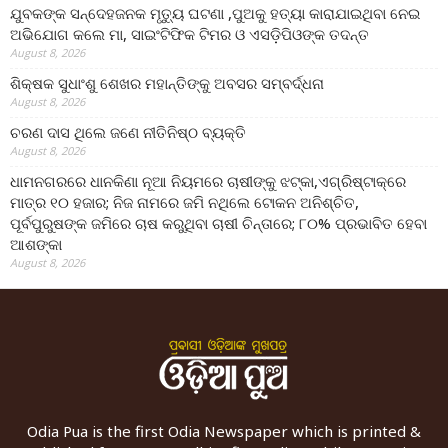
ଯୁବକଙ୍କ ସନ୍ଦେହଜନକ ମୃତ୍ୟୁ ଘଟଣା ,ପୁଅକୁ ହତ୍ୟା କାରାଯାଇଥିବା ନେଇ
ଅଭିଯୋଗ କଲେ ମା, ସାଇଂଟିଫିକ ଟିମର ଓ ଏସଡ଼ିପିଓଙ୍କ ତଦନ୍ତ
August 8, 2026
ଶିକ୍ଷକ ସୁଧାଂଶୁ ଶେଖର ମହାନ୍ତିଙ୍କୁ ଅବସର ସମ୍ବର୍ଦ୍ଧନା
August 8, 2026
ଚରଣ ଦାସ ଥିଲେ ଜଣେ ନୀତିନିଷ୍ଠ ବ୍ୟକ୍ତି
August 8, 2026
ଧାମନଗରରେ ଧାନକିଣା ନୂଆ ନିୟମରେ ଚାଷୀଙ୍କୁ ଝଟ୍‌କା,ଏଗ୍ରିଷ୍ଟାକ୍‌ରେ
ମାତ୍ର ୧୦ ହଜାର; ନିଜ ନାମରେ ଜମି ନଥିଲେ ଟୋକନ ଅନିଶ୍ଚିତ,
ପୂର୍ବପୁରୁଷଙ୍କ ଜମିରେ ଚାଷ କରୁଥିବା ଚାଷୀ ଚିନ୍ତାରେ; ୮୦% ପ୍ରଭାବିତ ହେବା
ଆଶଙ୍କା
August 8, 2026
Odia Pua is the first Odia Newspaper which is printed &