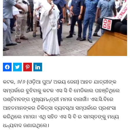
କଟକ, ୬/୬ (ଓଡ଼ିଆ ପୁଅ/ ଅଭୟ ଜେନା) ଆହତ ଯାତ୍ରୀଙ୍କ
ସମ୍ପର୍କରେ ବୁଝିବାକୁ କଟକ ଏସ ସି ବି ମେଡିକାଲ ପହଞ୍ଚିଥିଲେ
ପଶ୍ଚିମବଙ୍ଗ ମୁଖ୍ୟମନ୍ତ୍ରୀ ମମତା ବାନାର୍ଜୀ। ଏସ.ସି.ବିରେ
ଆହତମାନଙ୍କର ଚିକିତ୍ସା ବ୍ୟବସ୍ଥା ସମ୍ପର୍କରେ ପ୍ରଶଂସା
କରିଥିଲେ ମମତା। ଏଥି ସହିତ ଏସ ସି ବି ର ସମସ୍ତଙ୍କୁ ମଧ୍ୟ
ଧନ୍ୟବାଦ ଜଣାଇଥିଲେ।