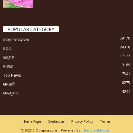
POPULAR CATEGORY
39170
ଜିଲ୍ଲା ପରିକ୍ରମା
24318
ଓଡ଼ିଶା
17127
ଭଦ୍ରକ
9169
ଜାତୀୟ
7541
Top News
6275
ରାଜନୀତି
4241
କେନ୍ଦୁଝର
Home Page
Contact us
Privacy Policy
Terms
© 2020 | Odiapua.com | Powered By
FanciedMedia