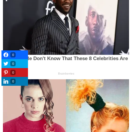
0
0
0
0