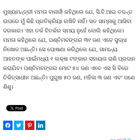
ମୁଖ୍ୟମନ୍ତ୍ରୀ ମମତା ବାନାର୍ଜୀ କହିଥିଲେ ଯେ, ସି.ବି.ଆଇ ତଦନ୍ତ
ଉପରେ ମୁଁ କିଛି ପ୍ରତିକ୍ରିୟା ରଖିବି ନାହିଁ। ସତ ସାମ୍ନାକୁ ଆସିବା
ଦରକାର। ଏହା ତର୍କ ବିତର୍କର ସମୟ ନୁହେଁ ବୋଲି କହିଥିଲେ।
ମମତା କହିଥିଲେ ଯେ, ପଶ୍ଚିମବଙ୍ଗର ୩୧ ଜଣ ଏବେ ସୁଦ୍ଧା
ନିଖୋଜ ଅଛନ୍ତି। ସେ ଘୋଷଣା କରିଥିଲେ ଯେ, ସାମାନ୍ୟ
ଆହତଙ୍କ ପାଇଁମଧ୍ୟ ୧ ଲକ୍ଷ ଟଙ୍କାର ସହାୟତା ରାଶି ପ୍ରଦାନ
କରାଯିବ। ପଶ୍ଚିମବଙ୍ଗର ମୋଟ ୫୪ ଜଣ ଏବେ ଏସ ସି ବିରେ
ଚିକିତ୍ସାଧୀନ ଅଛନ୍ତି। ପୁରୁଷ ୫୦ ଜଣ, ମହିଳା ୩ ଜଣ ଏବଂ ଜଣେ
ଶିଶୁ।