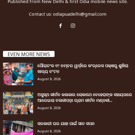
Published from New Delhi & first Odia mobile news site.
Contact us:
odiapuadelhi@gmail.com
EVEN MORE NEWS
ପୌରାଚଂଳ ୧୯ ନମ୍ବର ୱାର୍ଡ଼ରେ କଂଗ୍ରେସ ପକ୍ଷରୁ ଶୁଖିଲା
ଖାଦ୍ୟ ବଂଟନ
August 8, 2026
ଅସୁସ୍ଥ କୀର୍ତନ କଳାକାର ଲୋକନାଥ ବେହେରାଙ୍କ ସହାୟତାରେ
ଆଗେଇଲା ବଳାଜୀପଡ଼ା ଗ୍ରାମ କୀର୍ତନ ମଣ୍ଡଳୀ...
August 8, 2026
ସରକାରୀ ଘର ଯାହା ପାଇଁ ସାତ ସପନ
August 8, 2026