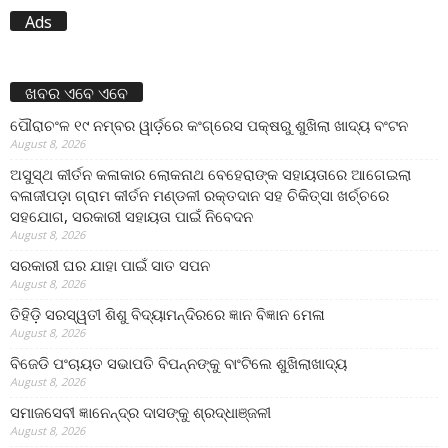
Ads
ଖବର ଏବେ ଏବେ
ପୌରାଚଂଳ ୧୯ ନମ୍ବର ୱାର୍ଡ଼ରେ କଂଗ୍ରେସ ପକ୍ଷରୁ ଶୁଖିଲା ଖାଦ୍ୟ ବଂଟନ
August 8, 2026
ଅସୁସ୍ଥ କୀର୍ତନ କଳାକାର ଲୋକନାଥ ବେହେରାଙ୍କ ସହାୟତାରେ ଆଗେଇଲା
ବଳାଜୀପଡ଼ା ଗ୍ରାମ କୀର୍ତନ ମଣ୍ଡଳୀ ରକ୍ତଦାନ ସହ ଚିକିତ୍ସା ଖର୍ଚ୍ଚରେ
ସହଯୋଗ, ସରକାରୀ ସହାୟତା ପାଇଁ ନିବେଦନ
August 8, 2026
ସରକାରୀ ଘର ଯାହା ପାଇଁ ସାତ ସପନ
August 8, 2026
ତିହିଡି଼ ସରସ୍ୱତୀ ଶିଶୁ ବିଦ୍ୟାମନ୍ଦିରରେ ଜ୍ଞାନ ବିଜ୍ଞାନ ମେଳା
August 8, 2026
ବିଜେଡି ପଂଚାୟତ ସଭାପତି ବିପନ୍ନଙ୍କୁ ବାଂଟିଲେ ଶୁଖିଲାଖାଦ୍ୟ
August 8, 2026
ସମାଜସେବୀ ଜ୍ଞାନେନ୍ଦ୍ର ଦାସଙ୍କୁ ଶ୍ରଦ୍ଧାଞ୍ଜଳୀ
August 8, 2026