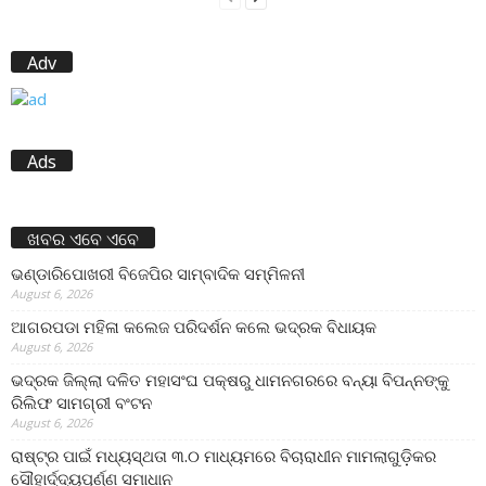
Adv
Ads
ଖବର ଏବେ ଏବେ
ଭଣ୍ଡାରିପୋଖରୀ ବିଜେପିର ସାମ୍ବାଦିକ ସମ୍ମିଳନୀ
August 6, 2026
ଆଗରପଡା ମହିଳା କଲେଜ ପରିଦର୍ଶନ କଲେ ଭଦ୍ରକ ବିଧାୟକ
August 6, 2026
ଭଦ୍ରକ ଜିଲ୍ଲା ଦଳିତ ମହାସଂଘ ପକ୍ଷରୁ ଧାମନଗରରେ ବନ୍ୟା ବିପନ୍ନଙ୍କୁ
ରିଲିଫ ସାମଗ୍ରୀ ବଂଟନ
August 6, 2026
ରାଷ୍ଟ୍ର ପାଇଁ ମଧ୍ୟସ୍ଥତା ୩.୦ ମାଧ୍ୟମରେ ବିଚାରାଧୀନ ମାମଲାଗୁଡ଼ିକର
ସୌହାର୍ଦ୍ଦ୍ୟପୂର୍ଣ୍ଣ ସମାଧାନ