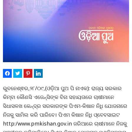
ଭୁବନେଶ୍ଵର,୨୮/୦୯,(ଓଡ଼ିଆ ପୁଅ ପି ନାଏକ): ରାଜ୍ୟ ସରକାର
କିମ୍ବା କୌଣସି ଏଜେନ୍ସିଙ୍କ ବିନା ସହାୟତାରେ ଚାଷୀମାନେ
ସିଧାସଳଖ କେନ୍ଦ୍ର ସରକାରଙ୍କ ପିଏମ-କିଷାନ ନିଧି ଯୋଜନାରେ
ନିଜକୁ ସାମିଲ କରି ପାରିବେ। ପିଏମ କିଷାନ ନିଧି ଓ୍ବେବସାଇଟ
http:/www.pmkishan.gov.in ଜରିଆରେ ଚାଷୀମାନେ ନିଜକୁ