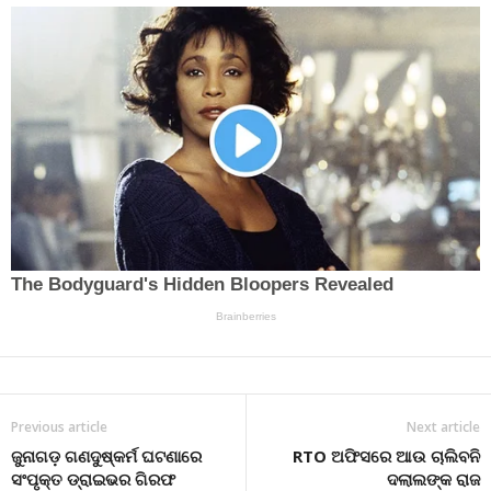
Previous article
Next article
ଜୁନାଗଡ଼ ଗଣଦୁଷ୍କର୍ମ ଘଟଣାରେ
RTO ଅଫିସରେ ଆଉ ଚାଲିବନି
ସଂପୃକ୍ତ ଡ୍ରାଇଭର ଗିରଫ
ଦଲାଲଙ୍କ ରାଜ