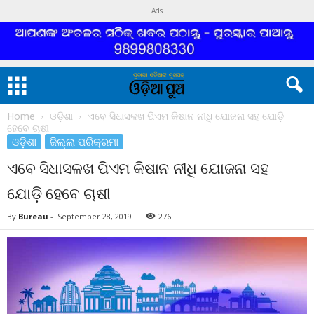
Ads
Home
ଓଡ଼ିଶା
ଏବେ ସିଧାସଳଖ ପିଏମ କିଷାନ ନୀଧି ଯୋଜନା ସହ ଯୋଡ଼ି
ହେବେ ଚାଷୀ
ଓଡ଼ିଶା
ଜିଲ୍ଲା ପରିକ୍ରମା
ଏବେ ସିଧାସଳଖ ପିଏମ କିଷାନ ନୀଧି ଯୋଜନା ସହ
ଯୋଡ଼ି ହେବେ ଚାଷୀ
By
Bureau
-
September 28, 2019
276