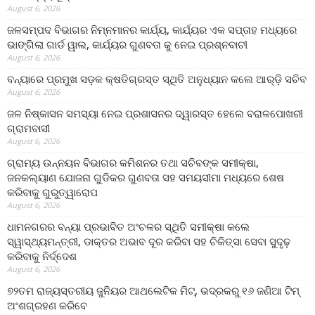
August 6, 2026
ଜଳସମ୍ପଦ ବିଭାଗର ନିମ୍ନମାନର କାର୍ଯ୍ୟ, କାର୍ଯ୍ୟର ଏକ ସପ୍ତାହ ମଧ୍ୟରେ
ଭାଙ୍ଗିଲା ଗାର୍ଡ ୱାଲ, କାର୍ଯ୍ୟର ଗୁଣବତା କୁ ନେଇ ପ୍ରଶ୍ନବାଚୀ
August 6, 2026
ବନ୍ୟାରେ ପ୍ରମୁଖ ସଡ଼କ କ୍ଷତିଗ୍ରସ୍ତ ସ୍ଥିତି ଅନୁଧ୍ୟାନ କଲେ ଆର୍‌ଡ଼ି ସଚିବ
August 6, 2026
ଜଳ ନିଷ୍କାସନ ସମସ୍ୟା ନେଇ ପ୍ରଶାସନର ଦ୍ୱାରସ୍ତ ହେଲେ ବରାଳପୋଖରୀ
ଗ୍ରାମବାସୀ
August 6, 2026
ଗ୍ରାମ୍ୟ ଉନ୍ନୟନ ବିଭାଗର କମିଶନର ତଥା ସଚିବଙ୍କ ସମୀକ୍ଷା,
ଜନକଲ୍ୟାଣ ଯୋଜନା ଗୁଡିକର ଗୁଣବତା ସହ ସମୟସୀମା ମଧ୍ୟରେ ଶେଷ
କରିବାକୁ ଗୁରୁତ୍ୱାରୋପ
August 6, 2026
ଧାମନଗରର ବନ୍ୟା ପ୍ରଭାବିତ ଅଂଚଳର ସ୍ଥିତି ସମୀକ୍ଷା କଲେ
ସ୍ୱାସ୍ଥ୍ୟମନ୍ତ୍ରୀ, ଡାକ୍ତର ଅଭାବ ଦୂର କରିବା ସହ ଚିକିତ୍ସା ସେବା ସୁଦୃଢ଼
କରିବାକୁ ନିର୍ଦ୍ଦେଶ
August 6, 2026
୭୨ତମ ରାଜ୍ୟସ୍ତରୀୟ ଜୁନିୟର ଆଥଲେଟିକ ମିଟ୍‌, ଭଦ୍ରକରୁ ୧୬ ଜଣିଆ ଟିମ୍
ଅଂଶଗ୍ରହଣ କରିବେ