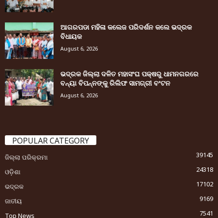
ଆଗରପଡା ମହିଳା କଲେଜ ପରିଦର୍ଶନ କଲେ ଭଦ୍ରକ
ବିଧାୟକ
August 6, 2026
ଭଦ୍ରକ ଜିଲ୍ଲା ଦଳିତ ମହାସଂଘ ପକ୍ଷରୁ ଧାମନଗରରେ
ବନ୍ୟା ବିପନ୍ନଙ୍କୁ ରିଲିଫ ସାମଗ୍ରୀ ବଂଟନ
August 6, 2026
POPULAR CATEGORY
39145
ଜିଲ୍ଲା ପରିକ୍ରମା
24318
ଓଡ଼ିଶା
17102
ଭଦ୍ରକ
9169
ଜାତୀୟ
7541
Top News