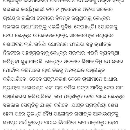
ପଞ୍ଜୀକୃତ କରିପାରିବେ। ପିଏମ-କିଷାନ ଯୋଜନାକୁ ପଶ୍ଚିମବଙ୍ଗ
ସରକାର କାର୍ଯ୍ୟକାରୀ କରି ନ ଥିବାବେଳେ ଓଡ଼ିଶା ସରକାର
ଚାଷୀଙ୍କ ତାଲିକା ଦେବାରେ ବିଳମ୍ବ କରୁଥିବାରୁ କେନ୍ଦ୍ର
ସରକାର ଚାଷୀମାନଙ୍କୁ ଏଭଳି ସୁବିଧା ଦେଇଛନ୍ତି। ଯୋଜନାକୁ
ନେଇ କେନ୍ଦ୍ର ଓ କେତେକ ରାଜ୍ୟ ସରକାରଙ୍କ ମଧ୍ୟରେ
ଟଣାଓଟରା ଲାଗି ରହିଛି। ଯୋଜନାର ଫାଇଦା ସବୁ ଚାଷୀଙ୍କ
ନିକଟରେ ପହଞ୍ଚାଇବାକୁ କେନ୍ଦ୍ର ସରକାର ଏଭଳି ବ୍ୟବସ୍ଥା
କରିଥିବା କୁହାଯାଉଛି। କେନ୍ଦ୍ର ସରକାର କିଷାନ ନିଧି ଯୋଜନାର
ପୋର୍ଟାଲ ଜରିଆରେ ଚାଷୀ ନିଜକୁ ଅନଲାଇନ ପଞ୍ଜୀକୃତ
କରିପାରିବେ। ତେବେ ପଞ୍ଜୀକରଣ ବେଳେ ଚାଷୀମାନେ ଆଧାର,
ବ୍ୟାଙ୍କ ଆକାଉଣ୍ଟ ଏବଂ ଚାଷ ଜମିର ପଟ୍ଟା ଆଦିକୁ ଦେଇ ନାମ
ପଞ୍ଜୀକରଣ କରିପାରିବେ। ନାମ ପଞ୍ଜୀକୃତ ହେବା ପରେ କେନ୍ଦ୍ର
ସରକାର ସେଗୁଡିକୁ ଯାଞ୍ଚ କରିବେ। ଯାଞ୍ଚ ପ୍ରକ୍ରିୟା ଶେଷ
ହେବା ପରେ ତୁରନ୍ତ ବୈଧ ପଞ୍ଜୀକୃତ ଚାଷୀଙ୍କ ଆକାଉଣ୍ଟକୁ
ସମସ୍ତ ଅର୍ଥ ତୁରନ୍ତ ପଠାଇ ଦିଆଯିବ। ନାମ ପଞ୍ଜୀକୃତ ହେବା