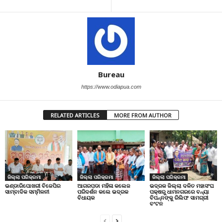
Bureau
https://www.odiapua.com
RELATED ARTICLES
MORE FROM AUTHOR
ଜିଲ୍ଲା ପରିକ୍ରମା
ଜିଲ୍ଲା ପରିକ୍ରମା
ଜିଲ୍ଲା ପରିକ୍ରମା
ଭଣ୍ଡାରିପୋଖରୀ ବିଜେପିର
ଆଗରପଡା ମହିଳା କଲେଜ
ଭଦ୍ରକ ଜିଲ୍ଲା ଦଳିତ ମହାସଂଘ
ସାମ୍ବାଦିକ ସମ୍ମିଳନୀ
ପରିଦର୍ଶନ କଲେ ଭଦ୍ରକ
ପକ୍ଷରୁ ଧାମନଗରରେ ବନ୍ୟା
ବିଧାୟକ
ବିପନ୍ନଙ୍କୁ ରିଲିଫ ସାମଗ୍ରୀ
ବଂଟନ