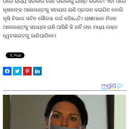
ପରେ ରାଜ୍ୟ ସରକାର ସେହି ତାଲିକାକୁ ଯାଞ୍ଚ କରିବେ। ଏହା ପରେ
କୃଷକଙ୍କ ଆକାଉଣ୍ଟକୁ ସହାୟତା ରାଶି ପ୍ରଦାନ କରାଯିବ ବୋଲି
କୃଷି ବିଭାଗ ସଚିବ ସୌରଭ ଗର୍ଗ କହିଛନ୍ତି। ଚାଷୀମାନେ ନିଜର
ଆକାଉଣ୍ଟକୁ ସହାୟତା ରାଶି ଆସିଛି କି ନାହିଁ ତାହା ମଧ୍ୟ ଉକ୍ତ
ୱେବସାଇଟରୁ ଜାଣିପାରିବେ।