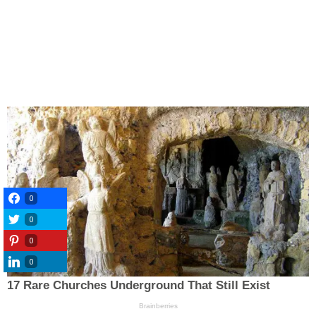
0
0
0
0