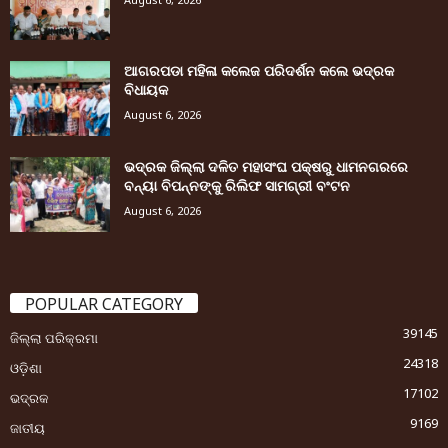
ଆଗରପଡା ମହିଳା କଲେଜ ପରିଦର୍ଶନ କଲେ ଭଦ୍ରକ
ବିଧାୟକ
August 6, 2026
ଭଦ୍ରକ ଜିଲ୍ଲା ଦଳିତ ମହାସଂଘ ପକ୍ଷରୁ ଧାମନଗରରେ
ବନ୍ୟା ବିପନ୍ନଙ୍କୁ ରିଲିଫ ସାମଗ୍ରୀ ବଂଟନ
August 6, 2026
POPULAR CATEGORY
39145
ଜିଲ୍ଲା ପରିକ୍ରମା
24318
ଓଡ଼ିଶା
17102
ଭଦ୍ରକ
9169
ଜାତୀୟ