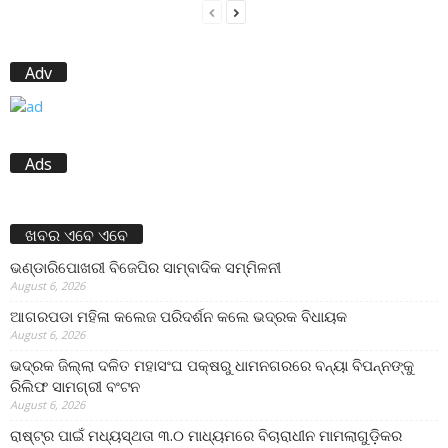
Adv
Ads
ଖବର ଏବେ ଏବେ
ଭଣ୍ଡାରିପୋଖରୀ ବିଜେପିର ସାମ୍ବାଦିକ ସମ୍ମିଳନୀ
August 6, 2026
ଆଗରପଡା ମହିଳା କଲେଜ ପରିଦର୍ଶନ କଲେ ଭଦ୍ରକ ବିଧାୟକ
August 6, 2026
ଭଦ୍ରକ ଜିଲ୍ଲା ଦଳିତ ମହାସଂଘ ପକ୍ଷରୁ ଧାମନଗରରେ ବନ୍ୟା ବିପନ୍ନଙ୍କୁ
ରିଲିଫ ସାମଗ୍ରୀ ବଂଟନ
August 6, 2026
ରାଷ୍ଟ୍ର ପାଇଁ ମଧ୍ୟସ୍ଥତା ୩.୦ ମାଧ୍ୟମରେ ବିଚାରାଧୀନ ମାମଲାଗୁଡ଼ିକର