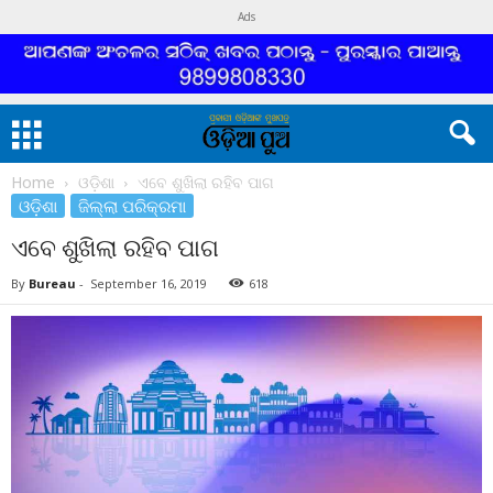
Ads
Home
ଓଡ଼ିଶା
ଏବେ ଶୁଖିଲା ରହିବ ପାଗ
ଓଡ଼ିଶା
ଜିଲ୍ଲା ପରିକ୍ରମା
ଏବେ ଶୁଖିଲା ରହିବ ପାଗ
By
Bureau
-
September 16, 2019
618