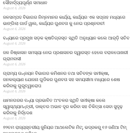
ସୌହାର୍ଦ୍ଦ୍ୟପୂର୍ଣ୍ଣ ସମାଧାନ
August 6, 2026
ଜଳସମ୍ପଦ ବିଭାଗର ନିମ୍ନମାନର କାର୍ଯ୍ୟ, କାର୍ଯ୍ୟର ଏକ ସପ୍ତାହ ମଧ୍ୟରେ
ଭାଙ୍ଗିଲା ଗାର୍ଡ ୱାଲ, କାର୍ଯ୍ୟର ଗୁଣବତା କୁ ନେଇ ପ୍ରଶ୍ନବାଚୀ
August 6, 2026
ବନ୍ୟାରେ ପ୍ରମୁଖ ସଡ଼କ କ୍ଷତିଗ୍ରସ୍ତ ସ୍ଥିତି ଅନୁଧ୍ୟାନ କଲେ ଆର୍‌ଡ଼ି ସଚିବ
August 6, 2026
ଜଳ ନିଷ୍କାସନ ସମସ୍ୟା ନେଇ ପ୍ରଶାସନର ଦ୍ୱାରସ୍ତ ହେଲେ ବରାଳପୋଖରୀ
ଗ୍ରାମବାସୀ
August 6, 2026
ଗ୍ରାମ୍ୟ ଉନ୍ନୟନ ବିଭାଗର କମିଶନର ତଥା ସଚିବଙ୍କ ସମୀକ୍ଷା,
ଜନକଲ୍ୟାଣ ଯୋଜନା ଗୁଡିକର ଗୁଣବତା ସହ ସମୟସୀମା ମଧ୍ୟରେ ଶେଷ
କରିବାକୁ ଗୁରୁତ୍ୱାରୋପ
August 6, 2026
ଧାମନଗରର ବନ୍ୟା ପ୍ରଭାବିତ ଅଂଚଳର ସ୍ଥିତି ସମୀକ୍ଷା କଲେ
ସ୍ୱାସ୍ଥ୍ୟମନ୍ତ୍ରୀ, ଡାକ୍ତର ଅଭାବ ଦୂର କରିବା ସହ ଚିକିତ୍ସା ସେବା ସୁଦୃଢ଼
କରିବାକୁ ନିର୍ଦ୍ଦେଶ
August 6, 2026
୭୨ତମ ରାଜ୍ୟସ୍ତରୀୟ ଜୁନିୟର ଆଥଲେଟିକ ମିଟ୍‌, ଭଦ୍ରକରୁ ୧୬ ଜଣିଆ ଟିମ୍