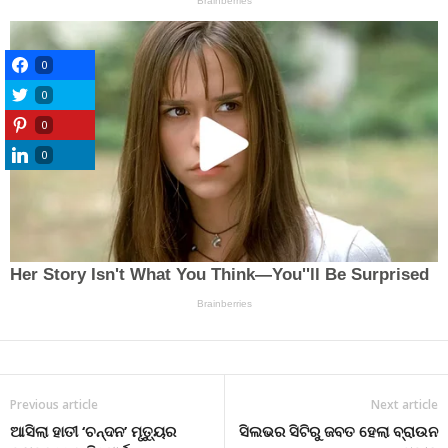
0
0
0
0
Previous article
Next article
ଆସିଲା ହାତୀ ‘ଚନ୍ଦନ’ ମୃତ୍ୟୁର
ସିଲଭର ସିଟିରୁ ଜବତ ହେଲା ବ୍ରାଉନ