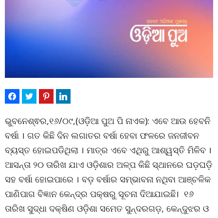
ଭୁବନେଶ୍ଵର,୧୬/୦୯,(ଓଡ଼ିଆ ପୁଅ ପି ନାଏକ): ଏବେ ଆଉ ହେବନି
ବର୍ଷା । ଗତ କିଛି ଦିନ ଲଗାତର ବର୍ଷା ହେବା ଫଳରେ ଜନଜୀବନ
ବ୍ୟସ୍ତ ହୋଇପଡିଥିଲା । ମାତ୍ର ଏବେ ଏଥିରୁ ଆଶ୍ୱସ୍ତି ମିଳିବ ।
ଆସନ୍ତା ୨୦ ତାରିଖ ଯାଏ ଓଡ଼ିଶାର ଅଳ୍ପ କିଛି ସ୍ଥାନରେ ଘଡ଼ଘଡ଼ି
ସହ ବର୍ଷା ହୋଇପାରେ । ବଡ଼ ବର୍ଷାର ସମ୍ଭାବନା ନଥିବା ଆଞ୍ଚଳିକ
ପାଣିପାଗ ବିଜ୍ଞାନ କେନ୍ଦ୍ର ପକ୍ଷରୁ ସୂଚନା ଦିଆଯାଇଛି। ୧୬
ତାରିଖ ସୁଦ୍ଧା ଦକ୍ଷିଣ ଓଡ଼ିଶା ସମେତ ସୁନ୍ଦରଗଡ଼, କେନ୍ଦୁଝର ଓ