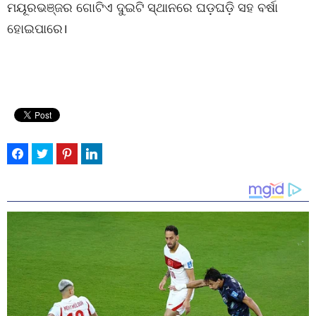
ମୟୂରଭଞ୍ଜର ଗୋଟିଏ ଦୁଇଟି ସ୍ଥାନରେ ଘଡ଼ଘଡ଼ି ସହ ବର୍ଷା
ହୋଇପାରେ।