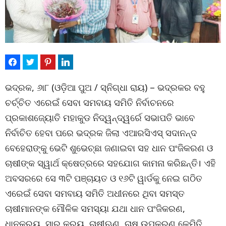
ଭଦ୍ରକ, ୬ା୮ (ଓଡ଼ିଆ ପୁଅ / ସ୍ନିଗ୍ଧା ରାୟ) – ଭଦ୍ରକର ବହୁ
ଚର୍ଚ୍ଚିତ ଏରେଇଁ ସେବା ସମବାୟ ସମିତି ନିର୍ବାଚନରେ
ପ୍ରକାଶଜ୍ୟୋତି ମହାକୁଡ ନିଦ୍ୱନ୍ଦ୍ୱର୍ରେ ସଭାପତି ଭାବେ
ନିର୍ବାଚିତ ହେବା ପରେ ଭଦ୍ରକ ଜିଲା ଏଆରସିଏସ୍ ସଦାନନ୍ଦ
ବେହେରାଙ୍କୁ ଭେଟି ଶୁଭେଚ୍ଛା ଜଣାଇବା ସହ ଧାନ ପଂଜିକରଣ ଓ
ଚାଷୀଙ୍କ ସ୍ୱାର୍ଥ କ୍ଷେତ୍ରରେ ସହଯୋଗ କାମନା କରିଛନ୍ତି। ଏହି
ଅବସରରେ ସେ ୩ଟି ପଞ୍ଚାୟତ ଓ ୧୬ଟି ୱାର୍ଡକୁ ନେଇ ଗଠିତ
ଏରେଇଁ ସେବା ସମବାୟ ସମିତି ଅଧୀନରେ ଥିବା ସମସ୍ତ
ଚାଷୀମାନଙ୍କ ମୌଳିକ ସମସ୍ୟା ଯଥା ଧାନ ପଂଜିକରଣ,
ଧାନକ୍ରୟ, ସାର କ୍ରୟ, ଚାଷୀଋଣ, ଚାଷ ଉପକରଣ କେମିତି