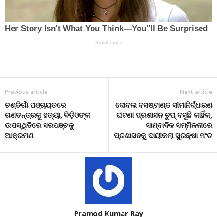
Previous article
Next article
ଚଣ୍ଡିଗାଁ ପଞ୍ଚାୟତରେ
ଦୋବଲ ବସଷ୍ଟାଣ୍ଡ ସୀମାନିର୍ଦ୍ଧାରଣ
ଗଣତନ୍ତ୍ରକୁ ହତ୍ୟା, ବିଡ଼ିଓଙ୍କ
ଘଟଣା ପ୍ରଶାସନ ଚୁପ୍ ବସୁଛି କାହିଁକ,
ଉପସ୍ଥିତିରେ ସରପଞ୍ଚକୁ
ସାମ୍ବାଦିକ ସମ୍ମିଳନୀରେ
ଆକ୍ରମଣ
ପ୍ରଶାସନକୁ ଦାୟୀକଲା ସୁରକ୍ଷା ମଂଚ
Pramod Kumar Ray