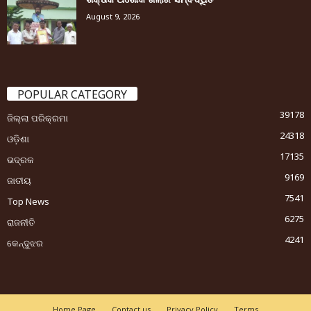
August 9, 2026
POPULAR CATEGORY
39178
ଜିଲ୍ଲା ପରିକ୍ରମା
24318
ଓଡ଼ିଶା
17135
ଭଦ୍ରକ
9169
ଜାତୀୟ
7541
Top News
6275
ରାଜନୀତି
4241
କେନ୍ଦୁଝର
Home Page
Contact us
Privacy Policy
Terms