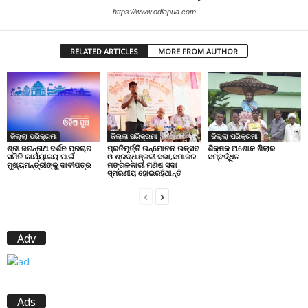
https://www.odiapua.com
RELATED ARTICLES
MORE FROM AUTHOR
ଜିଲ୍ଲା ପରିକ୍ରମା
ଜିଲ୍ଲା ପରିକ୍ରମା
ଜିଲ୍ଲା ପରିକ୍ରମା
ପ୍ରତିମୂର୍ତ୍ତି ଉନ୍ମୋଚନ ଉତ୍ସବ
ଶିକ୍ଷକ ଅଶୋକ ଖିଲାର
ଶ୍ରୀ ଜଗନ୍ନାଥ ଦର୍ଶନ ପ୍ରଚାର
ଓ ଶ୍ରଦ୍ଧାଞ୍ଜଳୀ ସଭା,ସମାଜର
ସମ୍ବର୍ଦ୍ଧିତ
ସମିତି କାର୍ଯ୍ୟାଳୟ ପାଇଁ
ମଙ୍ଗଳକାରୀ ମଣିଷ ସଦା
ମୁଖ୍ୟମନ୍ତ୍ରୀଙ୍କୁ ଦାବୀପତ୍ର
ସ୍ମରଣୀୟ ହୋଇରହିଥାନ୍ତି
Adv
Ads