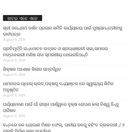
ଖବର ଏବେ ଏବେ
ଶ୍ରୀ ଜଗନ୍ନାଥ ଦର୍ଶନ ପ୍ରଚାର ସମିତି କାର୍ଯ୍ୟାଳୟ ପାଇଁ ମୁଖ୍ୟମନ୍ତ୍ରୀଙ୍କୁ
ଦାବୀପତ୍ର
August 9, 2026
ପ୍ରତିମୂର୍ତ୍ତି ଉନ୍ମୋଚନ ଉତ୍ସବ ଓ ଶ୍ରଦ୍ଧାଞ୍ଜଳୀ ସଭା,ସମାଜର
ମଙ୍ଗଳକାରୀ ମଣିଷ ସଦା ସ୍ମରଣୀୟ ହୋଇରହିଥାନ୍ତି
August 9, 2026
ଶିକ୍ଷକ ଅଶୋକ ଖିଲାର ସମ୍ବର୍ଦ୍ଧିତ
August 9, 2026
ଧାମନଗର ପ୍ରେସ୍ କ୍ଲବ୍ ପକ୍ଷରୁ ବନ୍ୟାଞ୍ଚଳ ରେ ସ୍ୱାସ୍ଥ୍ୟ ଶିବିର
ଅନୁଷ୍ଠିତ
August 9, 2026
ପର୍ଯ୍ୟାବରଣ ପାଇଁ ଗାଁ ରାସ୍ତା ପାର୍ଶ୍ୱରେ ବୃକ୍ଷ ରୋପଣ କଲା ବିଶ୍ୱ ହିନ୍ଦୁ
ପରିଷଦ
August 9, 2026
ବନ୍ତରେ ଜଳ ଯୋଗାଣ ମିଶନ ଫେଲ୍‌, ପାନୀୟ ଜଳରୁ ବଚିଂତ ବ୍ଲକବାସୀ ,୮୬
ଟାଙ୍କି ନିର୍ମାଣ କାହା ସ୍ୱାର୍ଥରେ