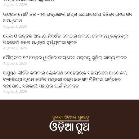
August 9, 2026
ଭଦ୍ରକ ମୋଚି ଛକ – ମା ଭଦ୍ରକାଳୀ ରାସ୍ତା ଯୋଗାଯୋଗ ବିଛିନ୍ନ ନେଇ ଜନ
ଅସନ୍ତୋଷ
August 9, 2026
ସେବା ଓ ଭକ୍ତିର ଅନନ୍ୟ ନିଦର୍ଶନ: କୋଠାର ଛକରେ ବୋଲବମ୍ ଭକ୍ତଙ୍କ
ପଦସେବା କଲେ ମନ୍ତ୍ରୀ ସୂର୍ଯ୍ୟବଂଶୀ ସୂରଜ
August 9, 2026
ପୌରାଚଂଳ ୧୯ ନମ୍ବର ୱାର୍ଡ଼ରେ କଂଗ୍ରେସ ପକ୍ଷରୁ ଶୁଖିଲା ଖାଦ୍ୟ ବଂଟନ
August 8, 2026
ଅସୁସ୍ଥ କୀର୍ତନ କଳାକାର ଲୋକନାଥ ବେହେରାଙ୍କ ସହାୟତାରେ ଆଗେଇଲା
ବଳାଜୀପଡ଼ା ଗ୍ରାମ କୀର୍ତନ ମଣ୍ଡଳୀ ରକ୍ତଦାନ ସହ ଚିକିତ୍ସା ଖର୍ଚ୍ଚରେ
ସହଯୋଗ, ସରକାରୀ ସହାୟତା ପାଇଁ ନିବେଦନ
August 8, 2026