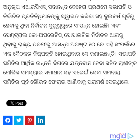
ଅନୁରୂପ ଏଆରସିଏସ୍ ସଦାନନ୍ଦ ବେହେରା ପ୍ରଥମେ ସଭାପତି ଓ
ନିର୍ବାଚିତ ପ୍ରତିନିଧିମାନଙ୍କୁ ସ୍ୱାଗତ କରିବା ସହ ଦୁଇବର୍ଷ ପୂର୍ବରୁ
ହେବାକୁ ଥିବା ନିର୍ବାଚନ ସୁରୁଖୁରୁରେ ସଂପନ୍ନ ହୋଇଛି। ଏବଂ
ସେଣ୍ଟ୍ରାଲ କୋ-ଅପରେଟିଭ୍ ସୋସାଇଟିର ନିର୍ବାଚନ ଆଗକୁ
ଥିବାରୁ ରାଜ୍ୟ ତରଫରୁ ଆସନ୍ତା ଅଗଷ୍ଟ ୧୦ ରେ ଏହି ସଂପର୍କରେ
ଏକ ବୈଠକର ନିଷ୍ପତ୍ତି ହୋଇଥିବାର ସେ ଜଣାଇଛନ୍ତି। ସଭାପତି
ସମିତିର ଆର୍ଥିକ ଉନ୍ନତି ଦିଗରେ ଯତ୍ନବାନ ହେବା ସହିତ ଚାଷୀଙ୍କ
ମୌଳିକ ସମସ୍ୟାର ସମାଧାନ ସହ ଏରେଇଁ ସେବା ସମବାୟ
ସମିତିର ପୂର୍ବ ଗୌରବ ଫେରାଇ ଆଣିବାକୁ ପରାମର୍ଶ ଦେଇଥିଲେ।