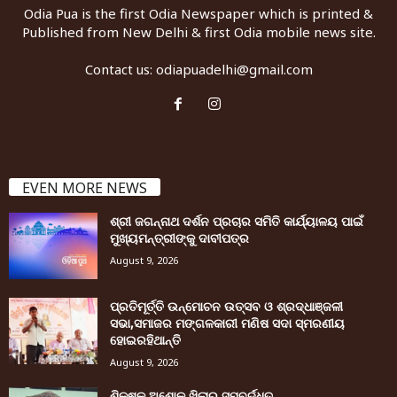
Odia Pua is the first Odia Newspaper which is printed &
Published from New Delhi & first Odia mobile news site.
Contact us:
odiapuadelhi@gmail.com
EVEN MORE NEWS
ଶ୍ରୀ ଜଗନ୍ନାଥ ଦର୍ଶନ ପ୍ରଚାର ସମିତି କାର୍ଯ୍ୟାଳୟ ପାଇଁ
ମୁଖ୍ୟମନ୍ତ୍ରୀଙ୍କୁ ଦାବୀପତ୍ର
August 9, 2026
ପ୍ରତିମୂର୍ତ୍ତି ଉନ୍ମୋଚନ ଉତ୍ସବ ଓ ଶ୍ରଦ୍ଧାଞ୍ଜଳୀ
ସଭା,ସମାଜର ମଙ୍ଗଳକାରୀ ମଣିଷ ସଦା ସ୍ମରଣୀୟ
ହୋଇରହିଥାନ୍ତି
August 9, 2026
ଶିକ୍ଷକ ଅଶୋକ ଖିଲାର ସମ୍ବର୍ଦ୍ଧିତ