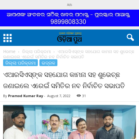
Ads
Home
ଜିଲ୍ଲା ପରିକ୍ରମା
ଏଆରସିଏସ୍‌ଙ୍କ ସହଯୋଗ କାମନା ସହ ଶୁଭେଚ୍ଛ
ଜଣାଇଲେ ଏରେଇଁ ସମିତିର ନବ ନିର୍ବାଚିତ ସଭାପତି
ଜିଲ୍ଲା ପରିକ୍ରମା
ଭଦ୍ରକ
ଏଆରସିଏସ୍‌ଙ୍କ ସହଯୋଗ କାମନା ସହ ଶୁଭେଚ୍ଛ
ଜଣାଇଲେ ଏରେଇଁ ସମିତିର ନବ ନିର୍ବାଚିତ ସଭାପତି
By
Pramod Kumar Ray
-
August 7, 2022
31