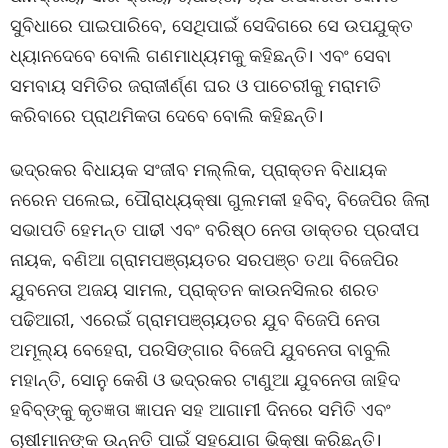
ସୁବିଧାରେ ପାଇପାରିବେ, ସେଥିପାଇଁ ସେଦିଗରେ ସେ ଉପଯୁକ୍ତ
ଧ୍ୟାନଦେବେ ବୋଲି ଗଣମାଧ୍ୟମକୁ କହିଛନ୍ତି। ଏବଂ ସେବା
ସମବାୟ ସମିତିର ଜରାଜୀର୍ଣ୍ଣ ଘର ଓ ପାଚେରୀକୁ ମରାମତି
କରିବାରେ ପ୍ରାଥମିକତା ଦେବେ ବୋଲି କହିଛନ୍ତି।
ଭଦ୍ରକର ବିଧାୟକ ସଂଜୀବ ମଲ୍ଲିକ, ପ୍ରାକ୍ତନ ବିଧାୟକ
ନରେନ ପଲେଇ, ପୌରାଧ୍ୟକ୍ଷା ଗୁଲମକୀ ହବିବ୍‌, ବିଜେପିର ଜିଲା
ସଭାପତି ହେମନ୍ତ ପାଢୀ ଏବଂ ବରିଷ୍ଠ ନେତା ଡାକ୍ତର ପ୍ରଦୀପ
ନାୟକ, ବଣିଆ ଗ୍ରାମପଞ୍ଚାୟତର ସରପଞ୍ଚ ତଥା ବିଜେପିର
ଯୁବନେତା ଅଜୟ ସାମଲ, ପ୍ରାକ୍ତନ କାଉନସିଲର ଶରତ
ପଢିଆରୀ, ଏରେଇଁ ଗ୍ରାମପଞ୍ଚାୟତର ଯୁବ ବିଜେପି ନେତା
ଅମୂଲ୍ୟ ବେହେରା, ପରସିଙ୍ଗାର ବିଜେପି ଯୁବନେତା ବାବୁଲି
ମହାନ୍ତି, ସୋନୁ କେଶି ଓ ଭଦ୍ରକର ଟାଣୁଆ ଯୁବନେତା ଜାହିଦ
ହବିବ୍‌ଙ୍କୁ କୃତଜ୍ଞତା ଜ୍ଞାପନ ସହ ଆଗାମୀ ଦିନରେ ସମିତି ଏବଂ
ଚାଷୀମାନଙ୍କ ଉନ୍ନତି ପାଇଁ ସହଯୋଗ ଭିକ୍ଷା କରିଛନ୍ତି।