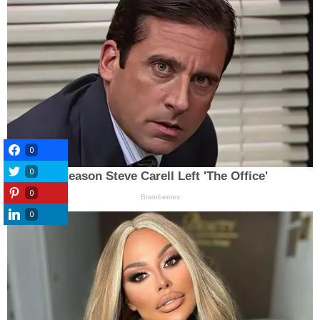
0
0
0
0