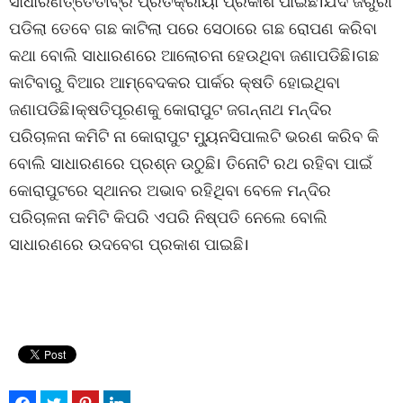
ସାଧାରଣତ୍ତେତୀବ୍ର ପ୍ରତିକ୍ରୀୟା ପ୍ରକାଶ ପାଇଛି।ଯଦି ଜରୁରୀ
ପଡିଲା ତେବେ ଗଛ କାଟିଲା ପରେ ସେଠାରେ ଗଛ ରୋପଣ କରିବା
କଥା ବୋଲି ସାଧାରଣରେ ଆଲୋଚନା ହେଉଥିବା ଜଣାପଡିଛି।ଗଛ
କାଟିବାରୁ ବିଆର ଆମ୍ବେଦକର ପାର୍କର କ୍ଷତି ହୋଇଥିବା
ଜଣାପଡିଛି।କ୍ଷତିପୂରଣକୁ କୋରାପୁଟ ଜଗନ୍ନାଥ ମନ୍ଦିର
ପରିଚାଳନା କମିଟି ନା କୋରାପୁଟ ମ୍ୟୁନସିପାଲଟି ଭରଣ କରିବ କି
ବୋଲି ସାଧାରଣରେ ପ୍ରଶ୍ନ ଉଠୁଛି। ତିନୋଟି ରଥ ରହିବା ପାଇଁ
କୋରାପୁଟରେ ସ୍ଥାନର ଅଭାବ ରହିଥିବା ବେଳେ ମନ୍ଦିର
ପରିଚାଳନା କମିଟି କିପରି ଏପରି ନିଷ୍ପତି ନେଲେ ବୋଲି
ସାଧାରଣରେ ଉଦବେଗ ପ୍ରକାଶ ପାଇଛି।