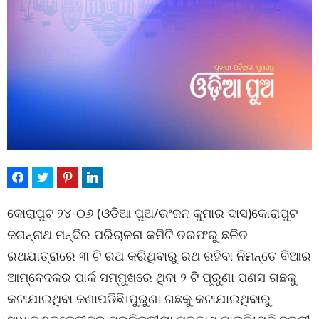
କୋରାପୁଟ ୨୪-୦୬ (ଓଡିଆ ପୁଅ/ରଂଜନ କୁମାର ଦାସ)କୋରାପୁଟ
ଜଗନ୍ନାଥ ମନ୍ଦିର ପରିଚାଳନା କମିଟି ତରଫରୁ ଛଳିତ
ରଥଯାତ୍ରାରେ ୩ ଟି ରଥ କରିଥିବାରୁ ରଥ ରହିବା ନିମନ୍ତେ ବିଆର
ଆମ୍ବେଦକର ପାର୍କ ସମ୍ମୁଖରେ ଥିବା ୨ ଟି ପୂରୁଣା ପଣସ ଗଛକୁ
କଟାଯାଇଥିବା ଜଣାପଡିଛି।ପୁରୁଣା ଗଛକୁ କଟାଯାଇଥିବାରୁ