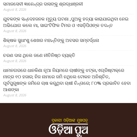
ସମାଜସେବୀ ଜ୍ଞାନେନ୍ଦ୍ର ଦାସଙ୍କୁ ଶ୍ରଦ୍ଧାଞ୍ଜଳୀ
August 8, 2026
ଯୁବକଙ୍କ ସନ୍ଦେହଜନକ ମୃତ୍ୟୁ ଘଟଣା ,ପୁଅକୁ ହତ୍ୟା କାରାଯାଇଥିବା ନେଇ
ଅଭିଯୋଗ କଲେ ମା, ସାଇଂଟିଫିକ ଟିମର ଓ ଏସଡ଼ିପିଓଙ୍କ ତଦନ୍ତ
August 8, 2026
ଶିକ୍ଷକ ସୁଧାଂଶୁ ଶେଖର ମହାନ୍ତିଙ୍କୁ ଅବସର ସମ୍ବର୍ଦ୍ଧନା
August 8, 2026
ଚରଣ ଦାସ ଥିଲେ ଜଣେ ନୀତିନିଷ୍ଠ ବ୍ୟକ୍ତି
August 8, 2026
ଧାମନଗରରେ ଧାନକିଣା ନୂଆ ନିୟମରେ ଚାଷୀଙ୍କୁ ଝଟ୍‌କା,ଏଗ୍ରିଷ୍ଟାକ୍‌ରେ
ମାତ୍ର ୧୦ ହଜାର; ନିଜ ନାମରେ ଜମି ନଥିଲେ ଟୋକନ ଅନିଶ୍ଚିତ,
ପୂର୍ବପୁରୁଷଙ୍କ ଜମିରେ ଚାଷ କରୁଥିବା ଚାଷୀ ଚିନ୍ତାରେ; ୮୦% ପ୍ରଭାବିତ ହେବା
ଆଶଙ୍କା
August 8, 2026