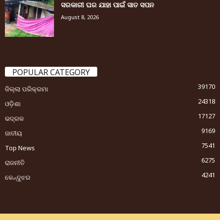
ସରକାରୀ ଘର ଯାହା ପାଇଁ ସାତ ସପନ
August 8, 2026
POPULAR CATEGORY
39170
ଜିଲ୍ଲା ପରିକ୍ରମା
24318
ଓଡ଼ିଶା
17127
ଭଦ୍ରକ
9169
ଜାତୀୟ
7541
Top News
6275
ରାଜନୀତି
4241
କେନ୍ଦୁଝର