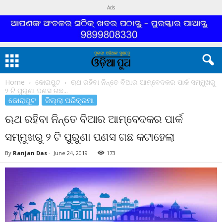
Ads
Home
କୋରାପୁଟ
ଋଥ ରହିବା ନିନ୍ତେ ବିଆର ଆମ୍ବେଦକର ପାର୍କ ସମ୍ମୁଖରୁ
୨ ଟି ପୁରୁଣା ପଣସ ଗଛ...
କୋରାପୁଟ
ଜିଲ୍ଲା ପରିକ୍ରମା
ଋଥ ରହିବା ନିନ୍ତେ ବିଆର ଆମ୍ବେଦକର ପାର୍କ
ସମ୍ମୁଖରୁ ୨ ଟି ପୁରୁଣା ପଣସ ଗଛ କଟାହେଲା
By
Ranjan Das
-
June 24, 2019
173