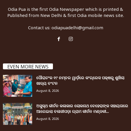
Odia Pua is the first Odia Newspaper which is printed &
Published from New Delhi & first Odia mobile news site.
Contact us:
odiapuadelhi@gmail.com
EVEN MORE NEWS
ପୌରାଚଂଳ ୧୯ ନମ୍ବର ୱାର୍ଡ଼ରେ କଂଗ୍ରେସ ପକ୍ଷରୁ ଶୁଖିଲା
ଖାଦ୍ୟ ବଂଟନ
August 8, 2026
ଅସୁସ୍ଥ କୀର୍ତନ କଳାକାର ଲୋକନାଥ ବେହେରାଙ୍କ ସହାୟତାରେ
ଆଗେଇଲା ବଳାଜୀପଡ଼ା ଗ୍ରାମ କୀର୍ତନ ମଣ୍ଡଳୀ...
August 8, 2026