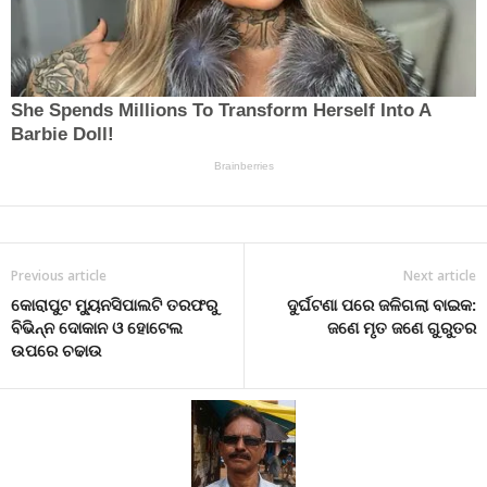
Previous article
Next article
କୋରାପୁଟ ମ୍ୟୁନସିପାଲଟି ତରଫରୁ
ଦୁର୍ଘଟଣା ପରେ ଜଳିଗଲା ବାଇକ:
ବିଭିନ୍ନ ଦୋକାନ ଓ ହୋଟେଲ
ଜଣେ ମୃତ ଜଣେ ଗୁରୁତର
ଉପରେ ଚଢାଉ