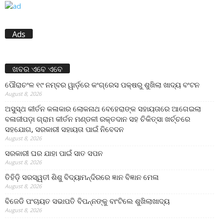
Ads
ଖବର ଏବେ ଏବେ
ପୌରାଚଂଳ ୧୯ ନମ୍ବର ୱାର୍ଡ଼ରେ କଂଗ୍ରେସ ପକ୍ଷରୁ ଶୁଖିଲା ଖାଦ୍ୟ ବଂଟନ
August 8, 2026
ଅସୁସ୍ଥ କୀର୍ତନ କଳାକାର ଲୋକନାଥ ବେହେରାଙ୍କ ସହାୟତାରେ ଆଗେଇଲା
ବଳାଜୀପଡ଼ା ଗ୍ରାମ କୀର୍ତନ ମଣ୍ଡଳୀ ରକ୍ତଦାନ ସହ ଚିକିତ୍ସା ଖର୍ଚ୍ଚରେ
ସହଯୋଗ, ସରକାରୀ ସହାୟତା ପାଇଁ ନିବେଦନ
August 8, 2026
ସରକାରୀ ଘର ଯାହା ପାଇଁ ସାତ ସପନ
August 8, 2026
ତିହିଡି଼ ସରସ୍ୱତୀ ଶିଶୁ ବିଦ୍ୟାମନ୍ଦିରରେ ଜ୍ଞାନ ବିଜ୍ଞାନ ମେଳା
August 8, 2026
ବିଜେଡି ପଂଚାୟତ ସଭାପତି ବିପନ୍ନଙ୍କୁ ବାଂଟିଲେ ଶୁଖିଲାଖାଦ୍ୟ
August 8, 2026