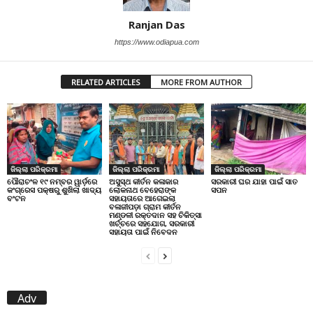
Ranjan Das
https://www.odiapua.com
RELATED ARTICLES
MORE FROM AUTHOR
ଜିଲ୍ଲା ପରିକ୍ରମା
ଜିଲ୍ଲା ପରିକ୍ରମା
ଜିଲ୍ଲା ପରିକ୍ରମା
ପୌରାଚଂଳ ୧୯ ନମ୍ବର ୱାର୍ଡ଼ରେ
ଅସୁସ୍ଥ କୀର୍ତନ କଳାକାର
ସରକାରୀ ଘର ଯାହା ପାଇଁ ସାତ
କଂଗ୍ରେସ ପକ୍ଷରୁ ଶୁଖିଲା ଖାଦ୍ୟ
ଲୋକନାଥ ବେହେରାଙ୍କ
ସପନ
ବଂଟନ
ସହାୟତାରେ ଆଗେଇଲା
ବଳାଜୀପଡ଼ା ଗ୍ରାମ କୀର୍ତନ
ମଣ୍ଡଳୀ ରକ୍ତଦାନ ସହ ଚିକିତ୍ସା
ଖର୍ଚ୍ଚରେ ସହଯୋଗ, ସରକାରୀ
ସହାୟତା ପାଇଁ ନିବେଦନ
Adv