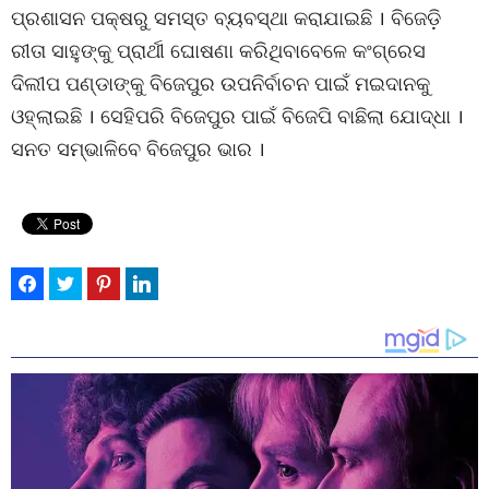
ପ୍ରଶାସନ ପକ୍ଷରୁ ସମସ୍ତ ବ୍ୟବସ୍ଥା କରାଯାଇଛି । ବିଜେଡ଼ି
ରୀତା ସାହୁଙ୍କୁ ପ୍ରାର୍ଥୀ ଘୋଷଣା କରିଥିବାବେଳେ କଂଗ୍ରେସ
ଦିଲୀପ ପଣ୍ଡାଙ୍କୁ ବିଜେପୁର ଉପନିର୍ବାଚନ ପାଇଁ ମଇଦାନକୁ
ଓହ୍ଲାଇଛି । ସେହିପରି ବିଜେପୁର ପାଇଁ ବିଜେପି ବାଛିଲା ଯୋଦ୍ଧା ।
ସନତ ସମ୍ଭାଳିବେ ବିଜେପୁର ଭାର ।