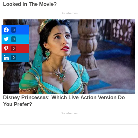
0
0
0
0