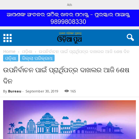
Ads
Home
ଓଡ଼ିଶା
ଉପନିର୍ବାଚନ ପାଇଁ ପ୍ରାର୍ଥିପତ୍ର ଦାଖଲର ଆଜି ଶେଷ ଦିନ
ଓଡ଼ିଶା
ଜିଲ୍ଲା ପରିକ୍ରମା
ଉପନିର୍ବାଚନ ପାଇଁ ପ୍ରାର୍ଥିପତ୍ର ଦାଖଲର ଆଜି ଶେଷ
ଦିନ
By
Bureau
-
September 30, 2019
165