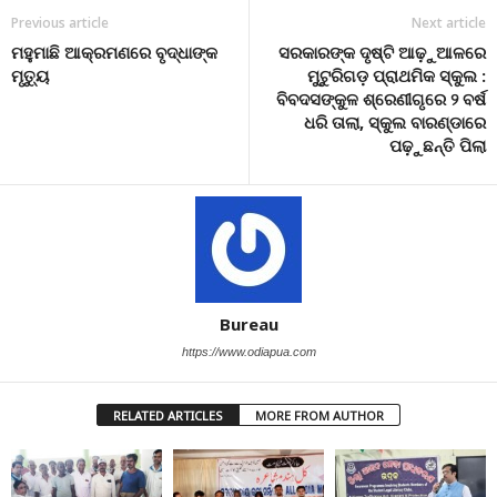
Previous article
Next article
ମହୁମାଛି ଆକ୍ରମଣରେ ବୃଦ୍ଧାଙ୍କ
ସରକାରଙ୍କ ଦୃଷ୍ଟି ଆଢ଼ୁଆଳରେ
ମୃତ୍ୟୁ
ମୁଟୁରିଗଡ଼ ପ୍ରାଥମିକ ସ୍କୁଲ :
ବିବଦସଙ୍କୁଳ ଶ୍ରେଣୀଗୃରେ ୨ ବର୍ଷ
ଧରି ତାଲା, ସ୍କୁଲ ବାରଣ୍ଡାରେ
ପଢ଼ୁଛନ୍ତି ପିଲା
Bureau
https://www.odiapua.com
RELATED ARTICLES
MORE FROM AUTHOR