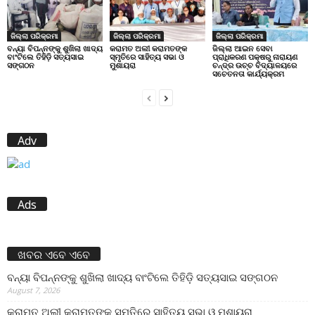
ଜିଲ୍ଲା ପରିକ୍ରମା
ଜିଲ୍ଲା ପରିକ୍ରମା
ଜିଲ୍ଲା ପରିକ୍ରମା
ବନ୍ୟା ବିପନ୍ନଙ୍କୁ ଶୁଖିଲା ଖାଦ୍ୟ
କରାମତ ଅଲୀ କରାମତଙ୍କ
ଜିଲ୍ଲା ଆଇନ ସେବା
ବାଂଟିଲେ ତିହିଡି଼ ସତ୍ୟସାଇ
ସ୍ମୃତିରେ ସାହିତ୍ୟ ସଭା ଓ
ପ୍ରାଧିକରଣ ପକ୍ଷରୁ ନାରାୟଣ
ସଙ୍ଗଠନ
ମୁଶାୟରା
ଚନ୍ଦ୍ର ଉଚ୍ଚ ବିଦ୍ୟାଳୟରେ
ସଚେତନତା କାର୍ଯ୍ୟକ୍ରମ
Adv
Ads
ଖବର ଏବେ ଏବେ
ବନ୍ୟା ବିପନ୍ନଙ୍କୁ ଶୁଖିଲା ଖାଦ୍ୟ ବାଂଟିଲେ ତିହିଡି଼ ସତ୍ୟସାଇ ସଙ୍ଗଠନ
August 7, 2026
କରାମତ ଅଲୀ କରାମତଙ୍କ ସ୍ମୃତିରେ ସାହିତ୍ୟ ସଭା ଓ ମୁଶାୟରା