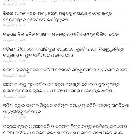
August 7, 2026
ଜିଲ୍ଲା ଆଇନ ସେବା ପ୍ରାଧିକରଣ ପକ୍ଷରୁ ନାରାୟଣ ଚନ୍ଦ୍ର ଉଚ୍ଚ
ବିଦ୍ୟାଳୟରେ ସଚେତନତା କାର୍ଯ୍ୟକ୍ରମ
August 7, 2026
ଭଦ୍ରକ ଜିଲା ଦଳିତ ମହାସଂଘ ପକ୍ଷରୁ ବନ୍ୟାବିପନ୍ନଙ୍କୁ ରିଲିଫ ବଂଟନ
August 7, 2026
ବଢ଼ିଲା ନାଳିଆ ରେବ କପାଳି,ଦୁଇ ସପ୍ତାହରେ ଦୁଇଟି ବନ୍ୟା, ବିଷ୍ଣୁପୁରବିନ୍ଧା
ରାସ୍ତାରେ ୩ ଫୁଟ ପାଣି, ଇଟାପାଳରେ ଘାଇ
August 7, 2026
ରିଲିଫ ବଂଟନକୁ ନେଇ ବିଡିଓ ଓ ତହସିଲଦାରଙ୍କୁ ଘେରିଲା ଧାମନଗର ବିଜେଡି
August 7, 2026
ଜୀବିତ ମା’ଙ୍କୁ ମୃତ ଦର୍ଶାଇ ଜମି ହଡ଼ପ ଘଟଣା,ଆରଆଇ ଓ ଦୁଇ ପୁଅଙ୍କ
ଗିରଫ ଦାବିରେ ଭଦ୍ରକ ଏସ୍‌ପି ଅଫିସ ଆଗରେ ଆଇଶାଙ୍କ ଧାରଣା
August 7, 2026
ଓଡ଼ିଶା ସ୍କୁଲ କଲେଜ ଶିକ୍ଷକ କର୍ମଚାରୀ ସମନ୍ୱୟ ସମିତି ପକ୍ଷରୁ ଗଣଶିକ୍ଷା
ମନ୍ତ୍ରୀଙ୍କୁ ଦାବିପତ୍ର
August 7, 2026
ଭଦ୍ରକ ବ୍ଲକ୍ ଉପସଭାପତି ଓ ସରପଂଚ ଜିଲାପାଳଙ୍କୁ ଭେଟିଲେ,ସାଳନ୍ଦୀ ଓ
ନାଳିଆ ନଦୀବନ୍ଧ ଗୁଡିକର ରକ୍ଷଣାବେକ୍ଷଣ ଅଭାବରୁ ମନୁଷ୍ୟକୃତ ବନ୍ୟା