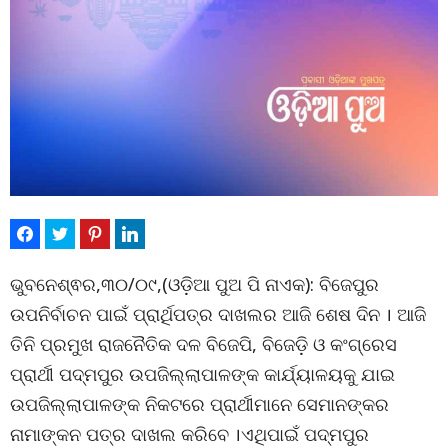
ଭୁବନେଶ୍ଵର,୩୦/୦୯,(ଓଡ଼ିଆ ପୁଅ ପି ନାଏକ): ବିଜେପୁର
ଉପନିର୍ବାଚନ ପାଇଁ ପ୍ରାର୍ଥିପତ୍ର ଦାଖଲର ଆଜି ଶେଷ ଦିନ । ଆଜି
ତିନି ପ୍ରମୁଖ ରାଜନୈତିକ ଦଳ ବିଜେପି, ବିଜେଡ଼ି ଓ କଂଗ୍ରେସ
ପ୍ରାର୍ଥୀ ପଦ୍ମପୁର ଉପଜିଲ୍ଲାପାଳଙ୍କ କାର୍ଯ୍ୟାଳୟକୁ ଯାଇ
ଉପଜିଲ୍ଲାପାଳଙ୍କ ନିକଟରେ ପ୍ରାର୍ଥୀମାନେ ସେମାନଙ୍କର
ନାମାଙ୍କନ ପତ୍ର ଦାଖଲ କରିବେ ।ଏଥିପାଇଁ ପଦ୍ମପୁର