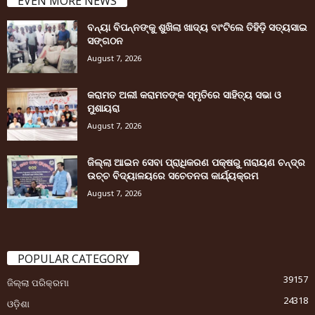
EVEN MORE NEWS
ବନ୍ୟା ବିପନ୍ନଙ୍କୁ ଶୁଖିଲା ଖାଦ୍ୟ ବାଂଟିଲେ ତିହିଡି଼ ସତ୍ୟସାଇ
ସଙ୍ଗଠନ
August 7, 2026
କରାମତ ଅଲୀ କରାମତଙ୍କ ସ୍ମୃତିରେ ସାହିତ୍ୟ ସଭା ଓ
ମୁଶାୟରା
August 7, 2026
ଜିଲ୍ଲା ଆଇନ ସେବା ପ୍ରାଧିକରଣ ପକ୍ଷରୁ ନାରାୟଣ ଚନ୍ଦ୍ର
ଉଚ୍ଚ ବିଦ୍ୟାଳୟରେ ସଚେତନତା କାର୍ଯ୍ୟକ୍ରମ
August 7, 2026
POPULAR CATEGORY
39157
ଜିଲ୍ଲା ପରିକ୍ରମା
24318
ଓଡ଼ିଶା