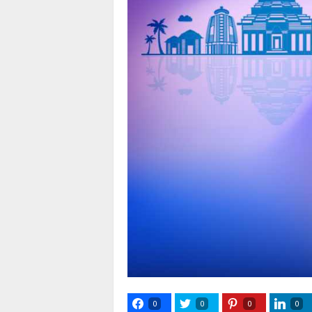
0
0
0
0