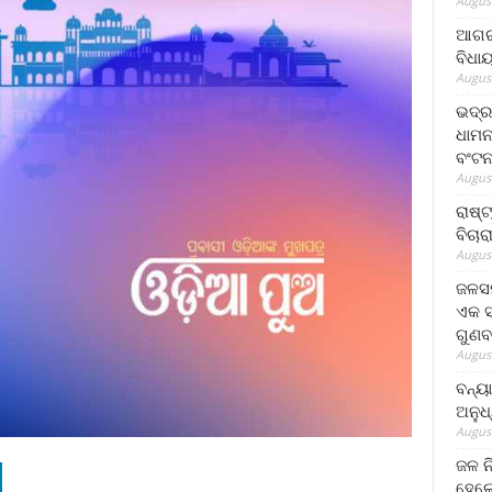
August
ଆଗରପ
ବିଧା
August
ଭଦ୍ର
ଧାମନ
ବଂଟ
August
ରାଷ୍
ବିଚାର
August
ଜଳସମ
ଏକ ସପ
ଗୁଣବ
August
ବନ୍ୟ
ଅନୁଧ
August
ଜଳ ନ
ହେଲେ