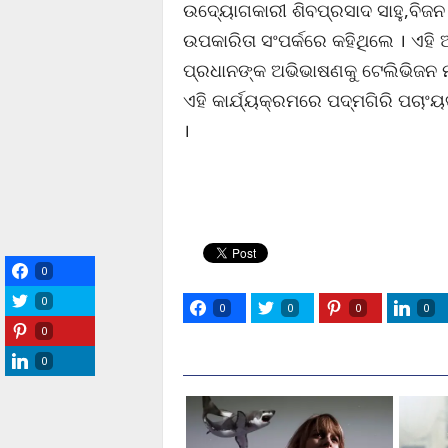
ଉଦ୍ୟୋଗକାରୀ ଶିବପ୍ରସାଦ ସାହୁ,ବିଜନ
ଉପକାରିତା ସଂପର୍କରେ କହିଥିଲେ । ଏହି
ପ୍ରଧାନଙ୍କ ଅଭିଭାଷଣକୁ ଟେଲିଭିଜନ ମ
ଏହି କାର୍ଯ୍ୟକ୍ରମରେ ପଦ୍ମଗିରି ପଚାଂ
।
0
0
0
0
0
0
0
0