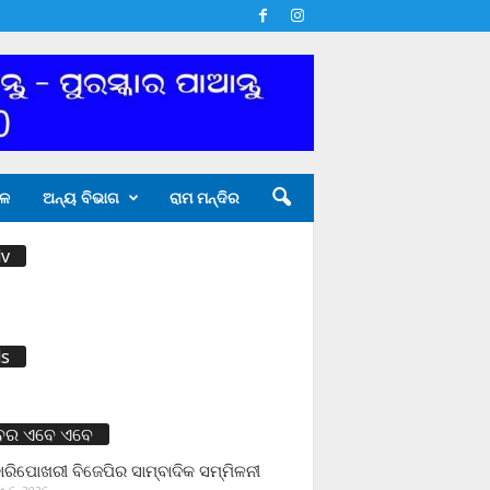
ଳ
ଅନ୍ୟ ବିଭାଗ
ରାମ ମନ୍ଦିର
v
s
ବର ଏବେ ଏବେ
ାରିପୋଖରୀ ବିଜେପିର ସାମ୍ବାଦିକ ସମ୍ମିଳନୀ