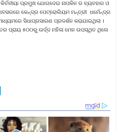
 କିର୍ତନୀୟା ପ୍ରମୁଖ ଯୋଗଦେଇ ନାପକିନ ର ବ୍ୟବହାର ଓ
 ଅବସରରେ କେନ୍ଦ୍ର ପେଟ୍ରୋଲିୟମ ମନ୍ତ୍ରୀ ଧର୍ମେନ୍ଦ୍ର
ାଧ୍ୟମରେ ସିଧାପ୍ରସାରଣ ପ୍ରଦର୍ଶନ କରାଯାଇଥିଲା ।
ୟତର ପ୍ରାୟ ୫୦୦ରୁ ଉର୍ଦ୍ଦ ମହିଳା ମେନ ଉପସ୍ଥିତ ଥିଲେ