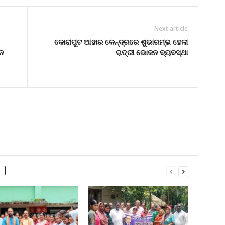
Next article
କୋରାପୁଟ ଆହାର କେନ୍ଦ୍ରରେ ଶୁଭାରମ୍ଭ ହେଲା
ନ
ରାତ୍ରୀ ଭୋଜନ ବ୍ୟବସ୍ଥା