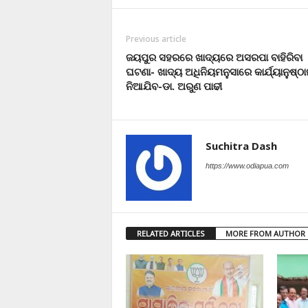
Previous article
ଜୟପୁର ସହରରେ ଖାଦ୍ୟରେ ଅସରପା ବାହିରିବା
ଘଟଣା- ଖାଦ୍ୟ ଅଧିନିୟମନୁସାରେ କାର୍ଯ୍ୟାନୁଷ୍ଠା
ନିଆଯିବ-ଡା. ଅରୁଣ ପାଢୀ
Suchitra Dash
https://www.odiapua.com
RELATED ARTICLES
MORE FROM AUTHOR