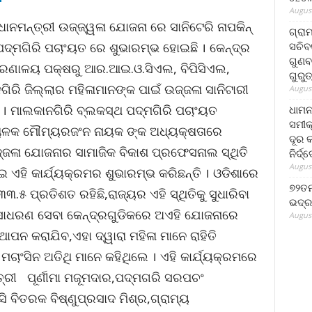
August
ାନମନ୍ତ୍ରୀ ଉଜ୍ଜ୍ୱଳା ଯୋଜନା ରେ ସାନିଟେରି ନାପକିନ୍
ଗ୍ରା
ସଚିବ
ପଦ୍ମଗିରି ପଚାଂୟତ ରେ ଶୁଭାରମ୍ଭ ହୋଇଛି । କେନ୍ଦ୍ର
ଗୁଣବ
ତ୍ରଣାଳୟ ପକ୍ଷରୁ ଆର.ଆଇ.ଓ.ସିଏଲ, ବିପିସିଏଲ,
ଗୁରୁ
ରି ଜିଲ୍ଲାର ମହିଳାମାନଙ୍କ ପାଇଁ ଉଜ୍ଜଳା ସାନିଟାରୀ
August
ତି । ମାଲକାନଗିରି ବ୍ଲକସ୍ଥ ପଦ୍ମଗିରି ପଚାଂୟତ
ଧାମନ
ସମୀକ
ଚାଳକ ମୌମ୍ୟରଜଂନ ନାୟକ ଙ୍କ ଅଧ୍ୟକ୍ଷତାରେ
ଦୂର କ
୍ଜଳା ଯୋଜନାର ସାମାଜିକ ବିକାଶ ପ୍ରଫେସନାଲ ସ୍ଥିତି
ନିର୍ଦ୍
August
 ଏହି କାର୍ଯ୍ୟକ୍ରମର ଶୁଭାରମ୍ଭ କରିଛନ୍ତି । ଓଡିଶାରେ
୭୨ତମ
୩.୫ ପ୍ରତିଶତ ରହିଛି,ରାଜ୍ୟର ଏହି ସ୍ଥିତିକୁ ସୁଧାରିବା
ଭଦ୍ର
 ସାଧରଣ ସେବା କେନ୍ଦ୍ରଗୁଡିକରେ ଅଏହି ଯୋଜନାରେ
August
ଥାପନ କରାଯିବ,ଏହା ଦ୍ୱାରା ମହିଳା ମାନେ ରାହିତି
ଚାଂସିନ ଅତିଥି ମାନେ କହିଥିଲେ । ଏହି କାର୍ଯ୍ୟକ୍ରମରେ
େତ୍ରୀ ପୂର୍ଣୀମା ମଜୂମଦାର,ପଦ୍ମଗରି ସରପଚଂ
 ବିତରକ ବିଷ୍ଣୁପ୍ରସାଦ ମିଶ୍ର,ଗ୍ରାମ୍ୟ