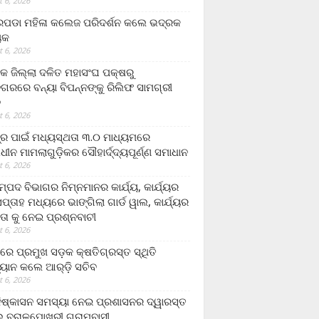
 6, 2026
ଡା ମହିଳା କଲେଜ ପରିଦର୍ଶନ କଲେ ଭଦ୍ରକ
ୟକ
 6, 2026
କ ଜିଲ୍ଲା ଦଳିତ ମହାସଂଘ ପକ୍ଷରୁ
ଗରରେ ବନ୍ୟା ବିପନ୍ନଙ୍କୁ ରିଲିଫ ସାମଗ୍ରୀ
ନ
 6, 2026
ଟ୍ର ପାଇଁ ମଧ୍ୟସ୍ଥତା ୩.୦ ମାଧ୍ୟମରେ
ାଧୀନ ମାମଲାଗୁଡ଼ିକର ସୌହାର୍ଦ୍ଦ୍ୟପୂର୍ଣ୍ଣ ସମାଧାନ
 6, 2026
୍ପଦ ବିଭାଗର ନିମ୍ନମାନର କାର୍ଯ୍ୟ, କାର୍ଯ୍ୟର
୍ତାହ ମଧ୍ୟରେ ଭାଙ୍ଗିଲା ଗାର୍ଡ ୱାଲ, କାର୍ଯ୍ୟର
ତା କୁ ନେଇ ପ୍ରଶ୍ନବାଚୀ
 6, 2026
ାରେ ପ୍ରମୁଖ ସଡ଼କ କ୍ଷତିଗ୍ରସ୍ତ ସ୍ଥିତି
୍ୟାନ କଲେ ଆର୍‌ଡ଼ି ସଚିବ
 6, 2026
ିଷ୍କାସନ ସମସ୍ୟା ନେଇ ପ୍ରଶାସନର ଦ୍ୱାରସ୍ତ
 ବରାଳପୋଖରୀ ଗ୍ରାମବାସୀ