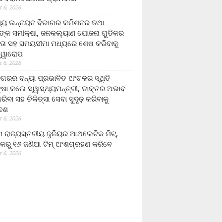
 6, 2026
ମ୍ୟ ଉନ୍ନୟନ ବିଭାଗର କମିଶନର ତଥା
ଙ୍କ ସମୀକ୍ଷା, ଜନକଲ୍ୟାଣ ଯୋଜନା ଗୁଡିକର
ତା ସହ ସମୟସୀମା ମଧ୍ୟରେ ଶେଷ କରିବାକୁ
ତ୍ୱାରୋପ
 6, 2026
ଗରର ବନ୍ୟା ପ୍ରଭାବିତ ଅଂଚଳର ସ୍ଥିତି
୍ଷା କଲେ ସ୍ୱାସ୍ଥ୍ୟମନ୍ତ୍ରୀ, ଡାକ୍ତର ଅଭାବ
ରିବା ସହ ଚିକିତ୍ସା ସେବା ସୁଦୃଢ଼ କରିବାକୁ
ଦେଶ
 6, 2026
 ରାଜ୍ୟସ୍ତରୀୟ ଜୁନିୟର ଆଥଲେଟିକ ମିଟ୍‌,
କରୁ ୧୬ ଜଣିଆ ଟିମ୍ ଅଂଶଗ୍ରହଣ କରିବେ
 6, 2026