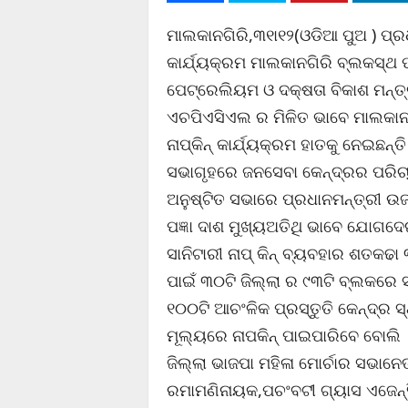
ମାଲକାନଗିରି,୩୧ା୧୨(ଓଡିଆ ପୁଅ ) ପ୍ରଧ
କାର୍ଯ୍ୟକ୍ରମ ମାଲକାନଗିରି ବ୍ଲକସ୍ଥ 
ପେଟ୍ରେଲିୟମ ଓ ଦକ୍ଷତା ବିକାଶ ମନ୍
ଏଚପିଏସିଏଲ ର ମିଳିତ ଭାବେ ମାଲକାନଗି
ନାପ୍କିନ୍ କାର୍ଯ୍ୟକ୍ରମ ହାତକୁ ନେଇଛନ୍
ସଭାଗୃହରେ ଜନସେବା କେନ୍ଦ୍ରର ପରି
ଅନୁଷ୍ଟିତ ସଭାରେ ପ୍ରଧାନମନ୍ତ୍ରୀ ଉଜ
ପଜ୍ଞା ଦାଶ ମୁଖ୍ୟଅତିଥି ଭାବେ ଯୋଗଦେଇ
ସାନିଟାରୀ ନାପ୍ କିନ୍ ବ୍ୟବହାର ଶତକଢା ୩
ପାଇଁ ୩୦ଟି ଜିଲ୍ଲା ର ୯୩ଟି ବ୍ଲକରେ
୧୦୦ଟି ଆଚଂଳିକ ପ୍ରସ୍ତୁତି କେନ୍ଦ୍ର ସ୍
ମୂଲ୍ୟରେ ନାପକିନ୍ ପାଇପାରିବେ ବୋଲି ମ
ଜିଲ୍ଲା ଭାଜପା ମହିଳା ମୋର୍ଚାର ସଭାନ
ରମାମଣିନାୟକ,ପଚଂବଟୀ ଗ୍ୟାସ ଏଜେନ୍ସି