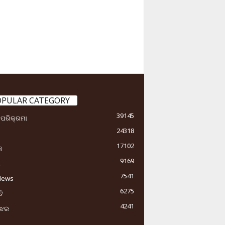
OPULAR CATEGORY
39145
ା ପରିକ୍ରମା
24318
17102
କ
9169
ୟ
7541
News
6275
ି
4241
ୁଝର