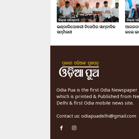
ଜିଲ୍ଲା ପରିକ୍ରମା
ଜିଲ୍ଲା ପର
ଭଣ୍ଡାରିପୋଖରୀ ବିଜେପିର ସାମ୍ବାଦିକ
ଆଗରପଡା
ସମ୍ମିଳନୀ
କଲେ ଭଦ
Odia Pua is the first Odia Newspaper
which is printed & Published from N
Delhi & first Odia mobile news site.
Contact us:
odiapuadelhi@gmail.com