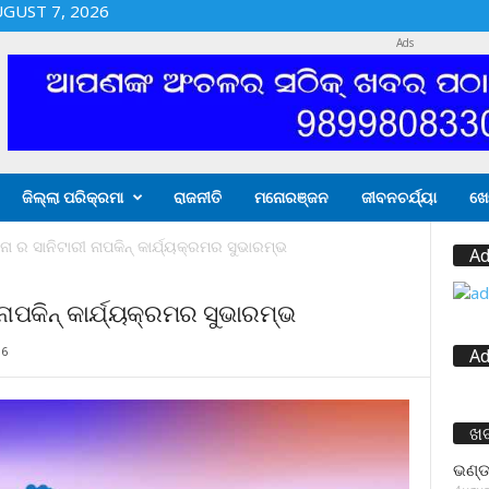
UGUST 7, 2026
Ads
ଜିଲ୍ଲା ପରିକ୍ରମା
ରାଜନୀତି
ମନୋରଞ୍ଜନ
ଜୀବନଚର୍ଯ୍ୟା
ଖେ
 ର ସାନିଟାରୀ ନାପକିନ୍ କାର୍ଯ୍ୟକ୍ରମର ସୁଭାରମ୍ଭ
Ad
ାପକିନ୍ କାର୍ଯ୍ୟକ୍ରମର ସୁଭାରମ୍ଭ
06
Ad
ଖ
ଭଣ୍ଡ