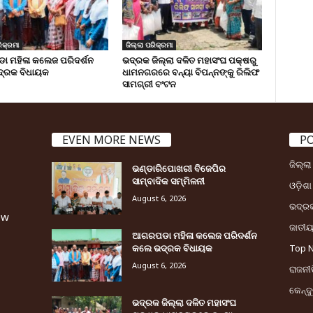
ିକ୍ରମା
ଜିଲ୍ଲା ପରିକ୍ରମା
 ମହିଳା କଲେଜ ପରିଦର୍ଶନ
ଭଦ୍ରକ ଜିଲ୍ଲା ଦଳିତ ମହାସଂଘ ପକ୍ଷରୁ
୍ରକ ବିଧାୟକ
ଧାମନଗରରେ ବନ୍ୟା ବିପନ୍ନଙ୍କୁ ରିଲିଫ
ସାମଗ୍ରୀ ବଂଟନ
EVEN MORE NEWS
P
ଜିଲ୍ଲ
ଭଣ୍ଡାରିପୋଖରୀ ବିଜେପିର
ସାମ୍ବାଦିକ ସମ୍ମିଳନୀ
ଓଡ଼ିଶା
August 6, 2026
ଭଦ୍ର
ew
ଜାତୀ
ଆଗରପଡା ମହିଳା କଲେଜ ପରିଦର୍ଶନ
କଲେ ଭଦ୍ରକ ବିଧାୟକ
Top 
August 6, 2026
ରାଜନୀତ
କେନ୍ଦ
ଭଦ୍ରକ ଜିଲ୍ଲା ଦଳିତ ମହାସଂଘ