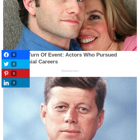
0
0
0
0