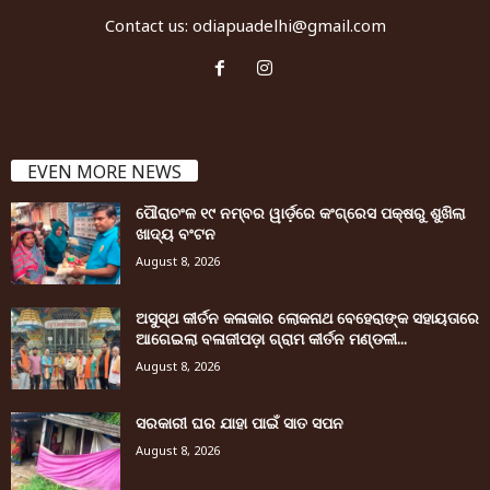
Contact us:
odiapuadelhi@gmail.com
EVEN MORE NEWS
ପୌରାଚଂଳ ୧୯ ନମ୍ବର ୱାର୍ଡ଼ରେ କଂଗ୍ରେସ ପକ୍ଷରୁ ଶୁଖିଲା
ଖାଦ୍ୟ ବଂଟନ
August 8, 2026
ଅସୁସ୍ଥ କୀର୍ତନ କଳାକାର ଲୋକନାଥ ବେହେରାଙ୍କ ସହାୟତାରେ
ଆଗେଇଲା ବଳାଜୀପଡ଼ା ଗ୍ରାମ କୀର୍ତନ ମଣ୍ଡଳୀ...
August 8, 2026
ସରକାରୀ ଘର ଯାହା ପାଇଁ ସାତ ସପନ
August 8, 2026