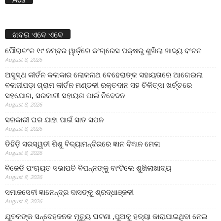
ଖବର ଏବେ ଏବେ
ପୌରାଚଂଳ ୧୯ ନମ୍ବର ୱାର୍ଡ଼ରେ କଂଗ୍ରେସ ପକ୍ଷରୁ ଶୁଖିଲା ଖାଦ୍ୟ ବଂଟନ
August 8, 2026
ଅସୁସ୍ଥ କୀର୍ତନ କଳାକାର ଲୋକନାଥ ବେହେରାଙ୍କ ସହାୟତାରେ ଆଗେଇଲା
ବଳାଜୀପଡ଼ା ଗ୍ରାମ କୀର୍ତନ ମଣ୍ଡଳୀ ରକ୍ତଦାନ ସହ ଚିକିତ୍ସା ଖର୍ଚ୍ଚରେ
ସହଯୋଗ, ସରକାରୀ ସହାୟତା ପାଇଁ ନିବେଦନ
August 8, 2026
ସରକାରୀ ଘର ଯାହା ପାଇଁ ସାତ ସପନ
August 8, 2026
ତିହିଡି଼ ସରସ୍ୱତୀ ଶିଶୁ ବିଦ୍ୟାମନ୍ଦିରରେ ଜ୍ଞାନ ବିଜ୍ଞାନ ମେଳା
August 8, 2026
ବିଜେଡି ପଂଚାୟତ ସଭାପତି ବିପନ୍ନଙ୍କୁ ବାଂଟିଲେ ଶୁଖିଲାଖାଦ୍ୟ
August 8, 2026
ସମାଜସେବୀ ଜ୍ଞାନେନ୍ଦ୍ର ଦାସଙ୍କୁ ଶ୍ରଦ୍ଧାଞ୍ଜଳୀ
August 8, 2026
ଯୁବକଙ୍କ ସନ୍ଦେହଜନକ ମୃତ୍ୟୁ ଘଟଣା ,ପୁଅକୁ ହତ୍ୟା କାରାଯାଇଥିବା ନେଇ