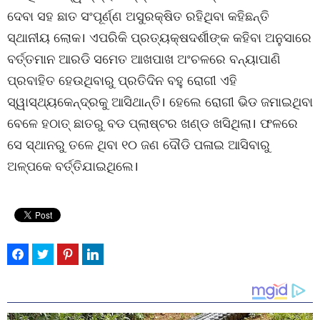
ଦେବା ସହ ଛାତ ସଂପୂର୍ଣ୍ଣ ଅସୁରକ୍ଷିତ ରହିଥିବା କହିଛନ୍ତି
ସ୍ଥାନୀୟ ଲୋକ। ଏପରିକି ପ୍ରତ୍ୟକ୍ଷଦର୍ଶୀଙ୍କ କହିବା ଅନୁସାରେ
ବର୍ତ୍ତମାନ ଆରଡି ସମେତ ଆଖପାଖ ଅଂଚଳରେ ବନ୍ୟାପାଣି
ପ୍ରବାହିତ ହେଉଥିବାରୁ ପ୍ରତିଦିନ ବହୁ ରୋଗୀ ଏହି
ସ୍ୱାସ୍ଥ୍ୟକେନ୍ଦ୍ରକୁ ଆସିଥାନ୍ତି। ହେଲେ ରୋଗୀ ଭିଡ ଜମାଇଥିବା
ବେଳେ ହଠାତ୍ ଛାତରୁ ବଡ ପ୍ଲାଷ୍ଟର ଖଣ୍ଡ ଖସିଥିଲା। ଫଳରେ
ସେ ସ୍ଥାନରୁ ତଳେ ଥିବା ୧୦ ଜଣ ଦୌଡି ପଳାଇ ଆସିବାରୁ
ଅଳ୍ପକେ ବର୍ତ୍ତିଯାଇଥିଲେ।