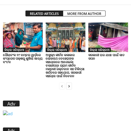
RELATED ARTICLES
MORE FROM AUTHOR
ଜିଲ୍ଲା ପରିକ୍ରମା
ଜିଲ୍ଲା ପରିକ୍ରମା
ଜିଲ୍ଲା ପରିକ୍ରମା
ପୌରାଚଂଳ ୧୯ ନମ୍ବର ୱାର୍ଡ଼ରେ
ଅସୁସ୍ଥ କୀର୍ତନ କଳାକାର
ସରକାରୀ ଘର ଯାହା ପାଇଁ ସାତ
କଂଗ୍ରେସ ପକ୍ଷରୁ ଶୁଖିଲା ଖାଦ୍ୟ
ଲୋକନାଥ ବେହେରାଙ୍କ
ସପନ
ବଂଟନ
ସହାୟତାରେ ଆଗେଇଲା
ବଳାଜୀପଡ଼ା ଗ୍ରାମ କୀର୍ତନ
ମଣ୍ଡଳୀ ରକ୍ତଦାନ ସହ ଚିକିତ୍ସା
ଖର୍ଚ୍ଚରେ ସହଯୋଗ, ସରକାରୀ
ସହାୟତା ପାଇଁ ନିବେଦନ
Adv
Ads