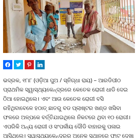
ଭଦ୍ରକ, ୧୮ା୮ (ଓଡ଼ିଆ ପୁଅ / ସ୍ନିଗ୍ଧା ରାୟ) – ଆରଡିପୀଠ
ପ୍ରାଥମିକ ସ୍ୱାସ୍ଥ୍ୟକେନ୍ଦ୍ରରେ କେତେକ ରୋଗୀ ଧାଡି ଦେଇ
ଠିଆ ହୋଇଥିଲେ। ଏବଂ ଆଉ କେତେକ ରୋଗୀ ବସି
ରହିଥିବାବେଳେ ହଠାତ୍ ଛାତରୁ ବଡ ପ୍ଲାଷ୍ଟର ଖଣ୍ଡ ଖସିବା
ଫଳରେ ଅଳ୍ପକେ ବର୍ତ୍ତିଯାଇଥିଲେ ନିକଟରେ ଥିବା ୧୦ ରୋଗୀ।
ଏପରିକି ଅନ୍ୟ ରୋଗୀ ଓ ସଂପର୍କୀୟ ଦୌଡି ବାହାରକୁ ପଳାଇ
ଆସିଥିଲେ। ସ୍ୱାସ୍ଥ୍ୟକେନ୍ଦ୍ରର ଅନେକ ସ୍ଥାନରେ ଫାଟ ଦେଖା