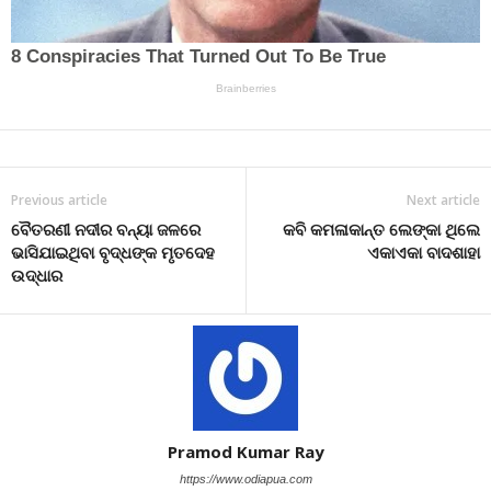
Previous article
Next article
ବୈତରଣୀ ନଦୀର ବନ୍ୟା ଜଳରେ
କବି କମଳାକାନ୍ତ ଲେଙ୍କା ଥିଲେ
ଭାସିଯାଇଥିବା ବୃଦ୍ଧଙ୍କ ମୃତଦେହ
ଏକାଏକା ବାଦଶାହା
ଉଦ୍ଧାର
Pramod Kumar Ray
https://www.odiapua.com