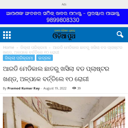
Ads
Home
ଜିଲ୍ଲା ପରିକ୍ରମା
ଆରଡି ମେଡିକାଲ ଛାତରୁ ଖସିଲା ବଡ ପ୍ଲାଷ୍ଟର
ଖଣ୍ଡ, ଅଳ୍ପକେ ବର୍ତ୍ତିଲେ ୧୦ ରୋଗୀ
ଜିଲ୍ଲା ପରିକ୍ରମା
ଭଦ୍ରକ
ଆରଡି ମେଡିକାଲ ଛାତରୁ ଖସିଲା ବଡ ପ୍ଲାଷ୍ଟର
ଖଣ୍ଡ, ଅଳ୍ପକେ ବର୍ତ୍ତିଲେ ୧୦ ରୋଗୀ
By
Pramod Kumar Ray
-
August 19, 2022
39