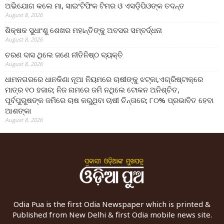
ଅଭିଯୋଗ କଲେ ମା, ସାଇଂଟିଫିକ ଟିମର ଓ ଏସଡ଼ିପିଓଙ୍କ ତଦନ୍ତ
August 8, 2026
ଶିକ୍ଷକ ସୁଧାଂଶୁ ଶେଖର ମହାନ୍ତିଙ୍କୁ ଅବସର ସମ୍ବର୍ଦ୍ଧନା
August 8, 2026
ଚରଣ ଦାସ ଥିଲେ ଜଣେ ନୀତିନିଷ୍ଠ ବ୍ୟକ୍ତି
August 8, 2026
ଧାମନଗରରେ ଧାନକିଣା ନୂଆ ନିୟମରେ ଚାଷୀଙ୍କୁ ଝଟ୍‌କା,ଏଗ୍ରିଷ୍ଟାକ୍‌ରେ
ମାତ୍ର ୧୦ ହଜାର; ନିଜ ନାମରେ ଜମି ନଥିଲେ ଟୋକନ ଅନିଶ୍ଚିତ,
ପୂର୍ବପୁରୁଷଙ୍କ ଜମିରେ ଚାଷ କରୁଥିବା ଚାଷୀ ଚିନ୍ତାରେ; ୮୦% ପ୍ରଭାବିତ ହେବା
ଆଶଙ୍କା
August 8, 2026
Odia Pua is the first Odia Newspaper which is printed &
Published from New Delhi & first Odia mobile news site.