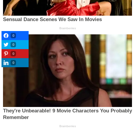
0
0
0
0