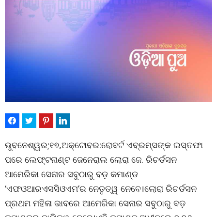
ଭୁବନେଶ୍ୱର;୧୭,ଅକ୍ଟୋବର:ରୋବର୍ଟ ଏବ୍ରମ୍ସଙ୍କ ଇସ୍ତଫା
ପରେ ଲେଫ୍ଟନାଣ୍ଟ ଜେନେରାଲ ଲୋରା ଜେ. ରିଚର୍ଡସନ
ଆମେରିକା ସେନାର ସବୁଠାରୁ ବଡ଼ କମାଣ୍ଡ
‘ଏଫଓଆରଏସସିଓଏମ’ର ନେତୃତ୍ୱ ନେବେ।ଲୋରା ରିଚର୍ଡସନ
ପ୍ରଥମ ମହିଳା ଭାବରେ ଆମେରିକା ସେନାର ସବୁଠାରୁ ବଡ଼