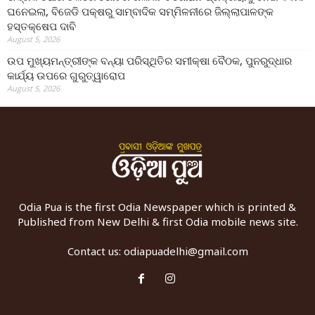
ଘନେଇଲା, ବିଜେଡି ପକ୍ଷରୁ ସାମ୍ବାଦିକ ସମ୍ମିଳନୀରେ ଜିଲ୍ଲାପାଳଙ୍କ
ହସ୍ତକ୍ଷେପ ଦାବି
August 5, 2026
ଉପ ମୁଖ୍ୟମନ୍ତ୍ରୀଙ୍କ ବନ୍ୟା ପରିସ୍ଥିତିର ସମୀକ୍ଷା ବୈଠକ, ପୁନରୁଦ୍ଧାର
କାର୍ଯ୍ୟ ଉପରେ ଗୁରୁତ୍ୱାରୋପ
August 5, 2026
Odia Pua is the first Odia Newspaper which is printed &
Published from New Delhi & first Odia mobile news site.
Contact us:
odiapuadelhi@gmail.com