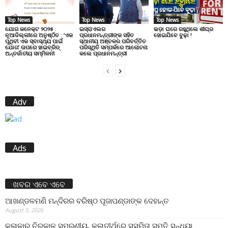
Top News
Top News
Top News
ଯୋଗ କନେକ୍ଟ ୨୦୨୫ :
ଇସ୍ରାଏଲର
ଭଡ଼ା ଘରେ ରହୁଥିଲେ ଶୀଘ୍ର
ନୂଆଦିଲ୍ଲୀରେ ଅନୁଷ୍ଠିତ : ‘ଏକ
ପ୍ରଧାନମନ୍ତ୍ରୀଙ୍କ ସହିତ
ହୋଇଯିବେ ବୁଢ଼ା !
ପୃଥିବୀ ଏକ ସ୍ବାସ୍ଥ୍ୟ ପାଇଁ
ସ୍ଥାନୀୟ ଅଞ୍ଚଳର ପରିବର୍ତ୍ତିତ
ଯୋଗ’ ଉପରେ ହାଇବ୍ରିଡ୍
ପରିସ୍ଥିତି ସମ୍ପର୍କରେ ଆଲୋଚନା
ଅନ୍ତର୍ଜାତୀୟ ସମ୍ମିଳନୀ
କଲେ ପ୍ରଧାନମନ୍ତ୍ରୀ
Adv
Ads
ଖବର ଏବେ ଏବେ
ଆଖଣ୍ଡଳମଣି ମନ୍ଦିରର ବରିଷ୍ଠ ପୂଜାପଣ୍ଡାଙ୍କ ଦେହାନ୍ତ
August 5, 2026
କଳାକାର ଚିରକାଳ ସ୍ମରଣୀୟ, କଳାତୀର୍ଥରେ ସସ୍ମିତା ସ୍ମୃତି ସନ୍ଧ୍ୟା