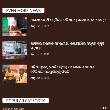
EVEN MORE NEWS
ଆଖଣ୍ଡଳମଣି ମନ୍ଦିରର ବରିଷ୍ଠ ପୂଜାପଣ୍ଡାଙ୍କ ଦେହାନ୍ତ
August 5, 2026
କଳାକାର ଚିରକାଳ ସ୍ମରଣୀୟ, କଳାତୀର୍ଥରେ ସସ୍ମିତା ସ୍ମୃତି
ସନ୍ଧ୍ୟା
August 5, 2026
ଓଡ଼ିଶା ୱକଫ୍ ବୋର୍ଡ ପକ୍ଷରୁ ଧାମନଗରର ଖାନକା
ହବିବିଆର ମତୱଲିଙ୍କୁ ସୀକୃତି
August 5, 2026
POPULAR CATEGORY
39135
ଜିଲ୍ଲା ପରିକ୍ରମା