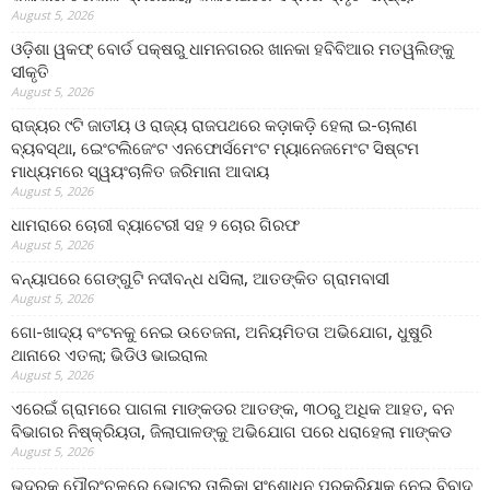
August 5, 2026
ଓଡ଼ିଶା ୱକଫ୍ ବୋର୍ଡ ପକ୍ଷରୁ ଧାମନଗରର ଖାନକା ହବିବିଆର ମତୱଲିଙ୍କୁ
ସୀକୃତି
August 5, 2026
ରାଜ୍ୟର ୯ଟି ଜାତୀୟ ଓ ରାଜ୍ୟ ରାଜପଥରେ କଡ଼ାକଡ଼ି ହେଲା ଇ-ଚାଲାଣ
ବ୍ୟବସ୍ଥା, ଇେଂଟଲିଜେଂଟ ଏନଫୋର୍ସମେଂଟ ମ୍ୟାନେଜମେଂଟ ସିଷ୍ଟମ
ମାଧ୍ୟମରେ ସ୍ୱୟଂଚାଳିତ ଜରିମାନା ଆଦାୟ
August 5, 2026
ଧାମରାରେ ଚୋରୀ ବ୍ୟାଟେରୀ ସହ ୨ ଚୋର ଗିରଫ
August 5, 2026
ବନ୍ୟାପରେ ଗେଙ୍ଗୁଟି ନଦୀବନ୍ଧ ଧସିଲା, ଆତଙ୍କିତ ଗ୍ରାମବାସୀ
August 5, 2026
ଗୋ-ଖାଦ୍ୟ ବଂଟନକୁ ନେଇ ଉତେଜନା, ଅନିୟମିତତା ଅଭିଯୋଗ, ଧୁଷୁରି
ଥାନାରେ ଏତଲା; ଭିଡିଓ ଭାଇରାଲ
August 5, 2026
ଏରେଇଁ ଗ୍ରାମରେ ପାଗଳା ମାଙ୍କଡର ଆତଙ୍କ, ୩୦ରୁ ଅଧିକ ଆହତ, ବନ
ବିଭାଗର ନିଷ୍କ୍ରିୟତା, ଜିଲାପାଳଙ୍କୁ ଅଭିଯୋଗ ପରେ ଧରାହେଲା ମାଙ୍କଡ
August 5, 2026
ଭଦ୍ରକ ପୌରଂଚଳରେ ଭୋଟର ତାଲିକା ସଂଶୋଧନ ପ୍ରକ୍ରିୟାକୁ ନେଇ ବିବାଦ