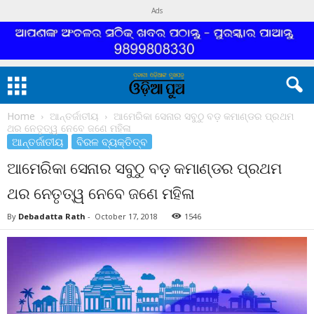
Ads
Home
ଆନ୍ତର୍ଜାତୀୟ
ଆମେରିକା ସେନାର ସବୁଠୁ ବଡ଼ କମାଣ୍ଡର ପ୍ରଥମ
ଥର ନେତୃତ୍ୱ ନେବେ ଜଣେ ମହିଳା
ଆନ୍ତର୍ଜାତୀୟ
ବିରଳ ବ୍ୟକ୍ତିତ୍ବ
ଆମେରିକା ସେନାର ସବୁଠୁ ବଡ଼ କମାଣ୍ଡର ପ୍ରଥମ
ଥର ନେତୃତ୍ୱ ନେବେ ଜଣେ ମହିଳା
By
Debadatta Rath
-
October 17, 2018
1546