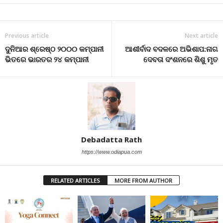
Previous article
Next article
ଦୁନିଆର ଶ୍ରେଷ୍ଠ ୨୦୦୦ କମ୍ପାନୀ
ଆଶୀର୍ବାଦ ବଦଳରେ ଅଭିଶାପ:ନାଗ
ଭିତରେ ଭାରତର ୨୪ କମ୍ପାନୀ
ଦେବତା ଦଂଶନରେ ଶିଶୁ ମୃତ
Debadatta Rath
https://www.odiapua.com
RELATED ARTICLES
MORE FROM AUTHOR