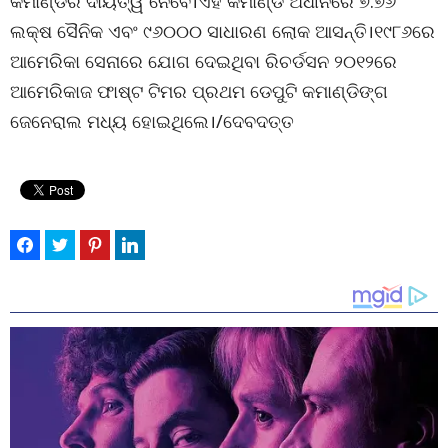
କମାଣ୍ଡର ଦାୟିତ୍ୱ ନେବେ।ଏହି କମାଣ୍ଡ ଅଧୀନରେ ୭.୭୬
ଲକ୍ଷ ସୈନିକ ଏବଂ ୯୬୦୦୦ ସାଧାରଣ ଲୋକ ଆସନ୍ତି।୧୯୮୬ରେ
ଆମେରିକା ସେନାରେ ଯୋଗ ଦେଇଥିବା ରିଚର୍ଡସନ ୨୦୧୨ରେ
ଆମେରିକାଜ ଫାଷ୍ଟ ଟିମର ପ୍ରଥମ ଡେପୁଟି କମାଣ୍ଡିଙ୍ଗ
ଜେନେରାଲ ମଧ୍ୟ ହୋଇଥିଲେ।/ଦେବଦତ୍ତ