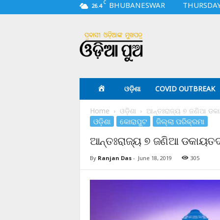
C
BHUBANESWAR
THURSDAY,
26.4
O
d
i
a
p
u
a
ଓଡ଼ିଶା
COVID OUTBREAK
.
c
Home
ଓଡ଼ିଶା
ଆନ୍ତଃରାଜ୍ୟ ୭ ଜଣିଆ ଡକା
o
ଓଡ଼ିଶା
କୋରାପୁଟ
ଜିଲ୍ଲା ପରିକ୍ରମା
m
ଆନ୍ତଃରାଜ୍ୟ ୭ ଜଣିଆ ଡକାୟତଦଳ
By
Ranjan Das
-
June 18, 2019
305