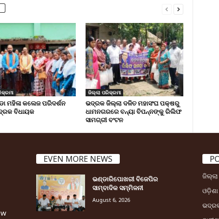
ିକ୍ରମା
ଜିଲ୍ଲା ପରିକ୍ରମା
 ମହିଳା କଲେଜ ପରିଦର୍ଶନ
ଭଦ୍ରକ ଜିଲ୍ଲା ଦଳିତ ମହାସଂଘ ପକ୍ଷରୁ
୍ରକ ବିଧାୟକ
ଧାମନଗରରେ ବନ୍ୟା ବିପନ୍ନଙ୍କୁ ରିଲିଫ
ସାମଗ୍ରୀ ବଂଟନ
EVEN MORE NEWS
P
ଜିଲ୍ଲ
ଭଣ୍ଡାରିପୋଖରୀ ବିଜେପିର
ସାମ୍ବାଦିକ ସମ୍ମିଳନୀ
ଓଡ଼ିଶା
August 6, 2026
ଭଦ୍ର
ew