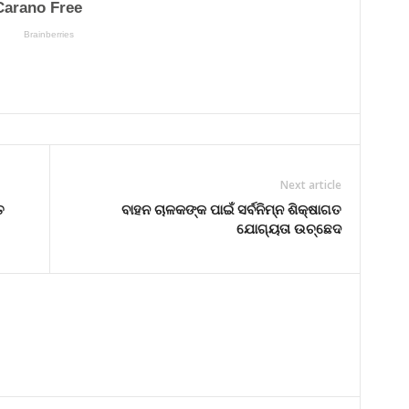
Next article
ତ
ବାହନ ଚାଳକଙ୍କ ପାଇଁ ସର୍ବନିମ୍ନ ଶିକ୍ଷାଗତ
ଯୋଗ୍ୟତା ଉଚ୍ଛେଦ