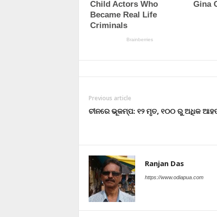
Previous article
ଚୀନରେ ଭୂକମ୍ପ: ୧୨ ମୃତ, ୧୦୦ ରୁ ଅଧିକ ଆହ
Ranjan Das
https://www.odiapua.com