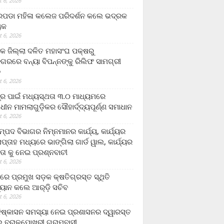
 6, 2026
ଡା ମହିଳା କଲେଜ ପରିଦର୍ଶନ କଲେ ଭଦ୍ରକ
ୟକ
 6, 2026
କ ଜିଲ୍ଲା ଦଳିତ ମହାସଂଘ ପକ୍ଷରୁ
ଗରରେ ବନ୍ୟା ବିପନ୍ନଙ୍କୁ ରିଲିଫ ସାମଗ୍ରୀ
ନ
 6, 2026
ଟ୍ର ପାଇଁ ମଧ୍ୟସ୍ଥତା ୩.୦ ମାଧ୍ୟମରେ
ାଧୀନ ମାମଲାଗୁଡ଼ିକର ସୌହାର୍ଦ୍ଦ୍ୟପୂର୍ଣ୍ଣ ସମାଧାନ
 6, 2026
୍ପଦ ବିଭାଗର ନିମ୍ନମାନର କାର୍ଯ୍ୟ, କାର୍ଯ୍ୟର
୍ତାହ ମଧ୍ୟରେ ଭାଙ୍ଗିଲା ଗାର୍ଡ ୱାଲ, କାର୍ଯ୍ୟର
ତା କୁ ନେଇ ପ୍ରଶ୍ନବାଚୀ
 6, 2026
ାରେ ପ୍ରମୁଖ ସଡ଼କ କ୍ଷତିଗ୍ରସ୍ତ ସ୍ଥିତି
୍ୟାନ କଲେ ଆର୍‌ଡ଼ି ସଚିବ
 6, 2026
ିଷ୍କାସନ ସମସ୍ୟା ନେଇ ପ୍ରଶାସନର ଦ୍ୱାରସ୍ତ
 ବରାଳପୋଖରୀ ଗ୍ରାମବାସୀ