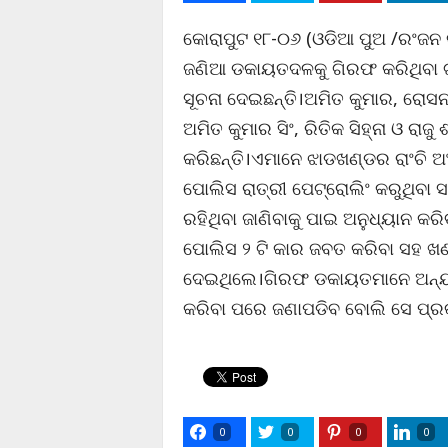
କୋରାପୁଟ ୧୮-୦୬ (ଓଡିଆ ପୁଅ /ରଂଜନ 
ଜଣିଆ ଡକାୟତଦଳକୁ ଗିରଫ କରିଥିବା ଟ
ସୂଚନା ଦେଇଛନ୍ତି।ଅମିତ କୁମାର, ରୋସନ 
ଅମିତ କୁମାର ସିଂ, ରିତିକ ସିହ୍ନା ଓ ରାଜ
କରିଛନ୍ତି।ଏମାନେ ଝାଡଖଣ୍ଡର ରାଂଚି
ପୋଲିସ ରାତ୍ରୀ ପେଟ୍ରୋଲିଂ କରୁଥିବା 
ରହିଥିବା ଜାଣିବାକୁ ପାଇ ଅନୁଧ୍ୟାନ 
ପୋଲିସ ୨ ଟି କାର ଜବତ କରିବା ସହ ଖଣ୍ଡ
ଦେଇଥିଲେ।ଗିରଫ ଡକାୟତମାନେ ଅନ୍ୟ କୈା
କରିବା ପରେ ଜଣାପଡିବ ବୋଲି ସେ ପ୍ର
0
0
0
0