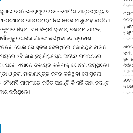
August
କୁମାର ଦାସ) କୋରାପୁଟ ଟାଉନ ପୋଲିସ ଆନ୍ତଃରାଜ୍ୟ ୭
ଗ୍ରା
ସଚିବ
ାଉନଥାନାର ଭାରପ୍ରାପ୍ତ ନିରୀକ୍ଷକ ବାସୁଦେବ ଛତ୍ରିଆ
ଗୁଣବ
କୁମାର ସିହ୍ନା, ଏମ.ଜିଲାନୀ ହୁସେନ, ବଳରାମ ଯାଦବ,
ଗୁରୁ
ୁ ଶର୍ମାଙ୍କୁ ପୋଲିସ ଗିରଫ କରିଥିବା ସେ ପ୍ରକାଶ
August
 ଅଂଚଳର ବୋଲି ସେ ସୂଚନା ଦେଇଥିଲେ।କୋରାପୁଟ ଟାଉନ
ଧାମନ
ସମୀକ
ସମୟରେ ୨ଟି କାର ଡୁମୁରିପୁଟସ୍ଥ ଜାତୀୟ ରାଜପଥରେ
ଦୂର କ
କରିବା ପରେ ଏମାନେ ଡକାୟତ କରିବାକୁ ଯୋଜନା କରୁଥିଲେ।
ନିର୍ଦ୍
August
ା ଓ ଛୁରୀ ମାରାଣାସ୍ତ୍ର ଜବତ କରିଥିବା ସେ ସୂଚନା
୭୨ତମ
ଣସି ମାମଲାରେ ଜଡିତ ଅଛନ୍ତି କି ନାହିଁ ତାହା ତଦନ୍ତ
ଭଦ୍ର
କାଶ କରିଥିଲେ।
August