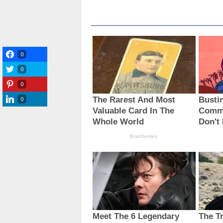
0
0
0
0