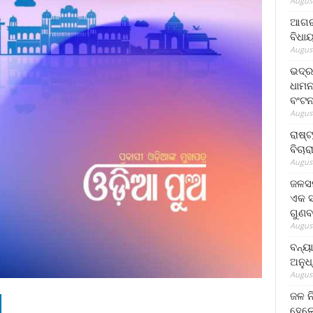
August
ଆଗରପ
ବିଧା
August
ଭଦ୍ର
ଧାମନ
ବଂଟ
August
ରାଷ୍
ବିଚାର
August
ଜଳସମ
ଏକ ସପ
ଗୁଣବ
August
ବନ୍ୟ
ଅନୁଧ
August
ଜଳ ନ
ହେଲେ