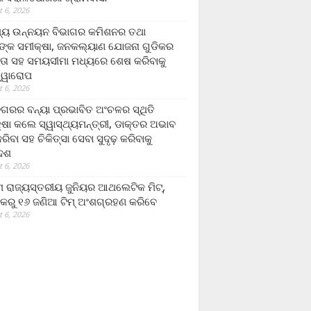
 6, 2026
ମ୍ୟ ଉନ୍ନୟନ ବିଭାଗର କମିଶନର ତଥା
ଙ୍କ ସମୀକ୍ଷା, ଜନକଲ୍ୟାଣ ଯୋଜନା ଗୁଡିକର
ତା ସହ ସମୟସୀମା ମଧ୍ୟରେ ଶେଷ କରିବାକୁ
ତ୍ୱାରୋପ
 6, 2026
ଗରର ବନ୍ୟା ପ୍ରଭାବିତ ଅଂଚଳର ସ୍ଥିତି
୍ଷା କଲେ ସ୍ୱାସ୍ଥ୍ୟମନ୍ତ୍ରୀ, ଡାକ୍ତର ଅଭାବ
ରିବା ସହ ଚିକିତ୍ସା ସେବା ସୁଦୃଢ଼ କରିବାକୁ
ଦେଶ
 6, 2026
 ରାଜ୍ୟସ୍ତରୀୟ ଜୁନିୟର ଆଥଲେଟିକ ମିଟ୍‌,
କରୁ ୧୬ ଜଣିଆ ଟିମ୍ ଅଂଶଗ୍ରହଣ କରିବେ
 6, 2026