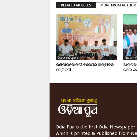
RELATED ARTICLES
MORE FROM AUTHOR
ଜିଲ୍ଲା ପରିକ୍ରମା
ଜିଲ୍ଲା ପର
ଭଣ୍ଡାରିପୋଖରୀ ବିଜେପିର ସାମ୍ବାଦିକ
ଆଗରପଡା
ସମ୍ମିଳନୀ
କଲେ ଭଦ
Odia Pua is the first Odia Newspaper
which is printed & Published from N