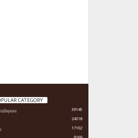
OPULAR CATEGORY
39145
ା ପରିକ୍ରମା
24318
17102
କ
9169