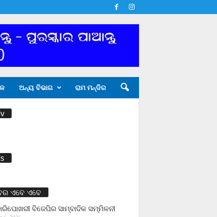
ଳ
ଅନ୍ୟ ବିଭାଗ
ରାମ ମନ୍ଦିର
v
s
ବର ଏବେ ଏବେ
ାରିପୋଖରୀ ବିଜେପିର ସାମ୍ବାଦିକ ସମ୍ମିଳନୀ