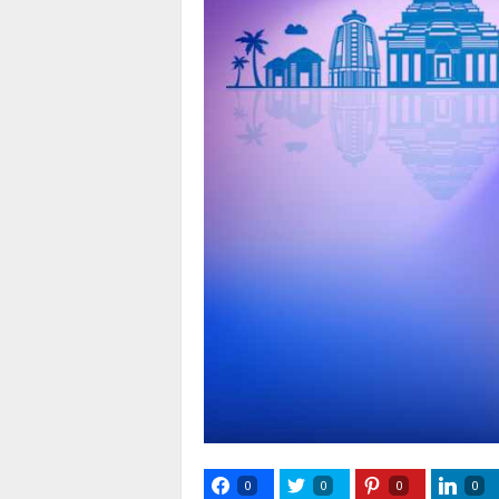
0
0
0
0