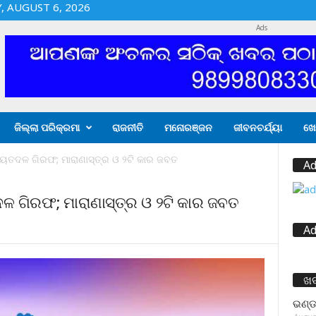
 AUGUST 6, 2026
Ads
ଜିଲ୍ଲା ପରିକ୍ରମା
ରାଜନୀତି
ମନୋରଞ୍ଜନ
ଜୀବନଚର୍ଯ୍ୟା
ଖେ
ୟତଦଳ ଗିରଫ; ମାରାଣାସ୍ତ୍ର ଓ ୨ଟି କାର ଜବତ
Ad
 ଗିରଫ; ମାରାଣାସ୍ତ୍ର ଓ ୨ଟି କାର ଜବତ
Ad
ଖ
ଭଣ୍ଡ