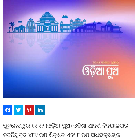
ଭୁବନେଶ୍ୱର ୧୧.୧୨ (ଓଡ଼ିଆ ପୁଅ) ଓଡ଼ିଶା ଆଦର୍ଶ ବିଦ୍ୟାଳୟର
ନବନିଯୁକ୍ତ ୪୮୯ ଜଣ ଶିକ୍ଷକ ଏବଂ ୮ ଜଣ ଅଧ୍ୟକ୍ଷଙ୍କ