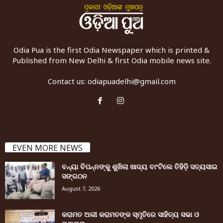
Odia Pua is the first Odia Newspaper which is printed &
Published from New Delhi & first Odia mobile news site.
Contact us:
odiapuadelhi@gmail.com
EVEN MORE NEWS
ବନ୍ୟା ବିପନ୍ନଙ୍କୁ ଶୁଖିଲା ଖାଦ୍ୟ ବାଂଟିଲେ ତିହିଡି଼ ସତ୍ୟସାଇ
ସଙ୍ଗଠନ
August 7, 2026
କରାମତ ଅଲୀ କରାମତଙ୍କ ସ୍ମୃତିରେ ସାହିତ୍ୟ ସଭା ଓ