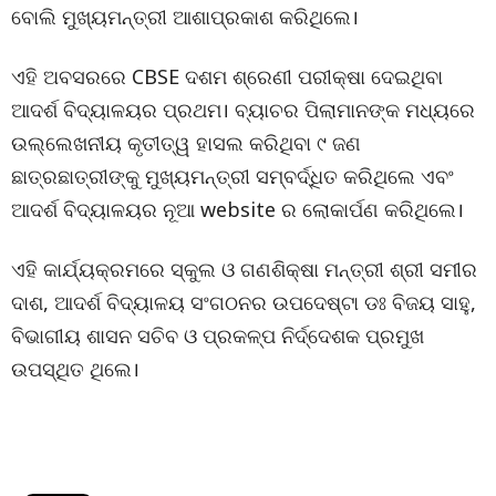
ବୋଲି ମୁଖ୍ୟମନ୍ତ୍ରୀ ଆଶାପ୍ରକାଶ କରିଥିଲେ।
ଏହି ଅବସରରେ CBSE ଦଶମ ଶ୍ରେଣୀ ପରୀକ୍ଷା ଦେଇଥିବା
ଆଦର୍ଶ ବିଦ୍ୟାଳୟର ପ୍ରଥମ। ବ୍ୟାଚର ପିଲାମାନଙ୍କ ମଧ୍ୟରେ
ଉଲ୍ଲେଖନୀୟ କୃତୀତ୍ୱ ହାସଲ କରିଥିବା ୯ ଜଣ
ଛାତ୍ରଛାତ୍ରୀଙ୍କୁ ମୁଖ୍ୟମନ୍ତ୍ରୀ ସମ୍ବର୍ଦ୍ଧିତ କରିଥିଲେ ଏବଂ
ଆଦର୍ଶ ବିଦ୍ୟାଳୟର ନୂଆ website ର ଲୋକାର୍ପଣ କରିଥିଲେ।
ଏହି କାର୍ଯ୍ୟକ୍ରମରେ ସ୍କୁଲ ଓ ଗଣଶିକ୍ଷା ମନ୍ତ୍ରୀ ଶ୍ରୀ ସମୀର
ଦାଶ, ଆଦର୍ଶ ବିଦ୍ୟାଳୟ ସଂଗଠନର ଉପଦେଷ୍ଟା ଡଃ ବିଜୟ ସାହୁ,
ବିଭାଗୀୟ ଶାସନ ସଚିବ ଓ ପ୍ରକଳ୍ପ ନିର୍ଦ୍ଦେଶକ ପ୍ରମୁଖ
ଉପସ୍ଥିତ ଥିଲେ।