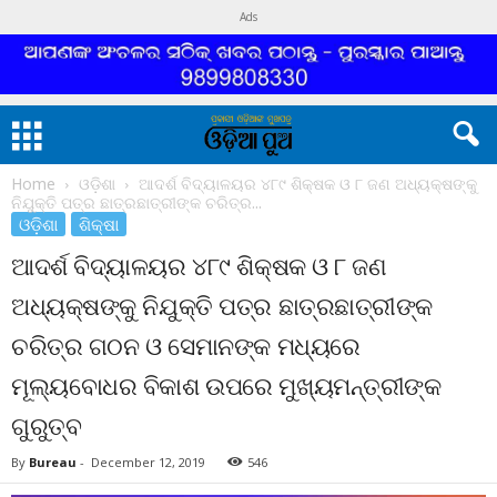
Ads
Home
ଓଡ଼ିଶା
ଆଦର୍ଶ ବିଦ୍ୟାଳୟର ୪୮୯ ଶିକ୍ଷକ ଓ ୮ ଜଣ ଅଧ୍ୟକ୍ଷଙ୍କୁ
ନିଯୁକ୍ତି ପତ୍ର ଛାତ୍ରଛାତ୍ରୀଙ୍କ ଚରିତ୍ର...
ଓଡ଼ିଶା
ଶିକ୍ଷା
ଆଦର୍ଶ ବିଦ୍ୟାଳୟର ୪୮୯ ଶିକ୍ଷକ ଓ ୮ ଜଣ
ଅଧ୍ୟକ୍ଷଙ୍କୁ ନିଯୁକ୍ତି ପତ୍ର ଛାତ୍ରଛାତ୍ରୀଙ୍କ
ଚରିତ୍ର ଗଠନ ଓ ସେମାନଙ୍କ ମଧ୍ୟରେ
ମୂଲ୍ୟବୋଧର ବିକାଶ ଉପରେ ମୁଖ୍ୟମନ୍ତ୍ରୀଙ୍କ
ଗୁରୁତ୍ବ
By
Bureau
-
December 12, 2019
546