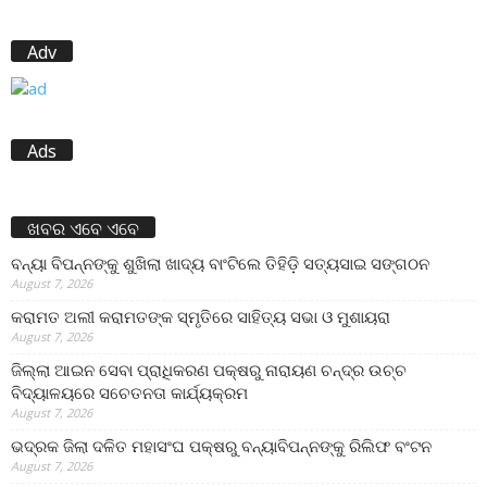
Adv
Ads
ଖବର ଏବେ ଏବେ
ବନ୍ୟା ବିପନ୍ନଙ୍କୁ ଶୁଖିଲା ଖାଦ୍ୟ ବାଂଟିଲେ ତିହିଡି଼ ସତ୍ୟସାଇ ସଙ୍ଗଠନ
August 7, 2026
କରାମତ ଅଲୀ କରାମତଙ୍କ ସ୍ମୃତିରେ ସାହିତ୍ୟ ସଭା ଓ ମୁଶାୟରା
August 7, 2026
ଜିଲ୍ଲା ଆଇନ ସେବା ପ୍ରାଧିକରଣ ପକ୍ଷରୁ ନାରାୟଣ ଚନ୍ଦ୍ର ଉଚ୍ଚ
ବିଦ୍ୟାଳୟରେ ସଚେତନତା କାର୍ଯ୍ୟକ୍ରମ
August 7, 2026
ଭଦ୍ରକ ଜିଲା ଦଳିତ ମହାସଂଘ ପକ୍ଷରୁ ବନ୍ୟାବିପନ୍ନଙ୍କୁ ରିଲିଫ ବଂଟନ
August 7, 2026