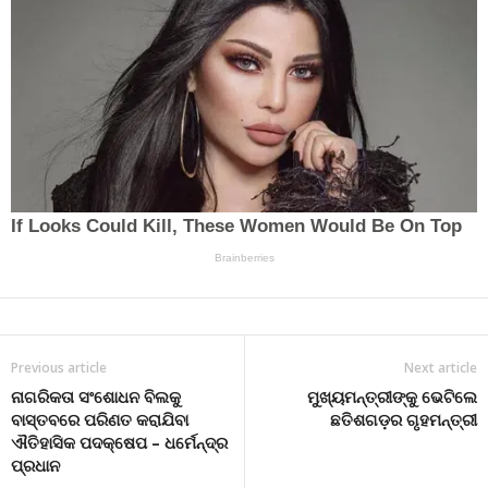
Previous article
Next article
ନାଗରିକତା ସଂଶୋଧନ ବିଲକୁ
ମୁଖ୍ୟମନ୍ତ୍ରୀଙ୍କୁ ଭେଟିଲେ
ବାସ୍ତବରେ ପରିଣତ କରାଯିବା
ଛତିଶଗଡ଼ର ଗୃହମନ୍ତ୍ରୀ
ଐତିହାସିକ ପଦକ୍ଷେପ – ଧର୍ମେନ୍ଦ୍ର
ପ୍ରଧାନ