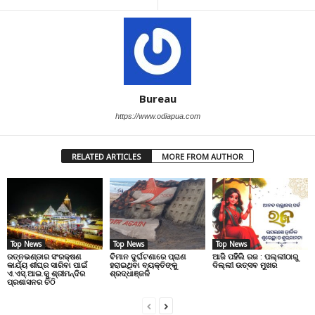
Bureau
https://www.odiapua.com
RELATED ARTICLES
MORE FROM AUTHOR
Top News
Top News
Top News
ରତ୍ନଭଣ୍ଡାର ସଂରକ୍ଷଣ
ବିମାନ ଦୁର୍ଘଟଣାରେ ପ୍ରାଣ
ଆଜି ପହିଲି ରଜ : ପଲ୍ଲୀଠାରୁ
କାର୍ଯ୍ୟ ଶୀଘ୍ର ସାରିବା ପାଇଁ
ହରାଇଥିବା ବ୍ୟକ୍ତିଙ୍କୁ
ଦିଲ୍ଲୀ ଉତ୍ସବ ମୁଖର
ଏ.ଏସ୍.ଆଇ.କୁ ଶ୍ରୀମନ୍ଦିର
ଶ୍ରଦ୍ଧାଞ୍ଜଳି
ପ୍ରଶାସନର ଚିଠି