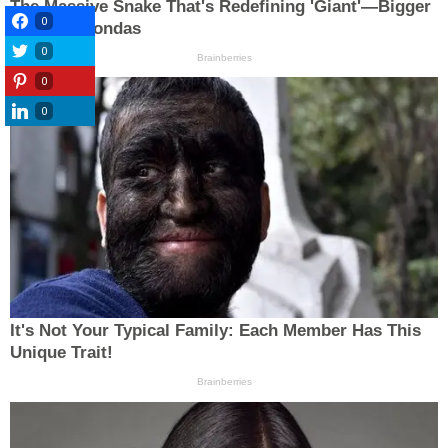
0
0
0
0