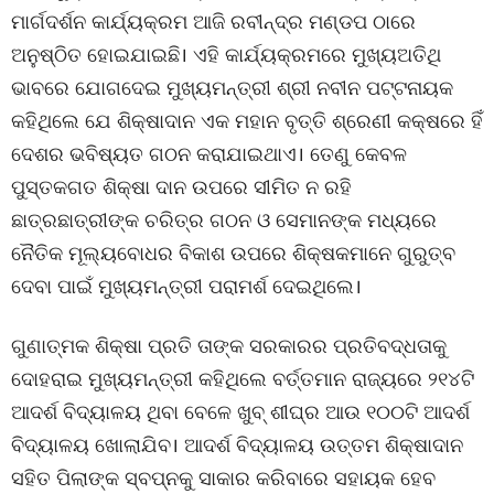
ମାର୍ଗଦର୍ଶନ କାର୍ଯ୍ୟକ୍ରମ ଆଜି ରବୀନ୍ଦ୍ର ମଣ୍ଡପ ଠାରେ
ଅନୁଷ୍ଠିତ ହୋଇଯାଇଛି। ଏହି କାର୍ଯ୍ୟକ୍ରମରେ ମୁଖ୍ୟଅତିଥି
ଭାବରେ ଯୋଗଦେଇ ମୁଖ୍ୟମନ୍ତ୍ରୀ ଶ୍ରୀ ନବୀନ ପଟ୍ଟନାୟକ
କହିଥିଲେ ଯେ ଶିକ୍ଷାଦାନ ଏକ ମହାନ ବୃତ୍ତି ଶ୍ରେଣୀ କକ୍ଷରେ ହିଁ
ଦେଶର ଭବିଷ୍ୟତ ଗଠନ କରାଯାଇଥାଏ। ତେଣୁ କେବଳ
ପୁସ୍ତକଗତ ଶିକ୍ଷା ଦାନ ଉପରେ ସୀମିତ ନ ରହି
ଛାତ୍ରଛାତ୍ରୀଙ୍କ ଚରିତ୍ର ଗଠନ ଓ ସେମାନଙ୍କ ମଧ୍ୟରେ
ନୈତିକ ମୂଲ୍ୟବୋଧର ବିକାଶ ଉପରେ ଶିକ୍ଷକମାନେ ଗୁରୁତ୍ବ
ଦେବା ପାଇଁ ମୁଖ୍ୟମନ୍ତ୍ରୀ ପରାମର୍ଶ ଦେଇଥିଲେ।
ଗୁଣାତ୍ମକ ଶିକ୍ଷା ପ୍ରତି ତାଙ୍କ ସରକାରର ପ୍ରତିବଦ୍ଧତାକୁ
ଦୋହରାଇ ମୁଖ୍ୟମନ୍ତ୍ରୀ କହିଥିଲେ ବର୍ତ୍ତମାନ ରାଜ୍ୟରେ ୨୧୪ଟି
ଆଦର୍ଶ ବିଦ୍ୟାଳୟ ଥିବା ବେଳେ ଖୁବ୍ ଶୀଘ୍ର ଆଉ ୧୦୦ଟି ଆଦର୍ଶ
ବିଦ୍ୟାଳୟ ଖୋଲାଯିବ। ଆଦର୍ଶ ବିଦ୍ୟାଳୟ ଉତ୍ତମ ଶିକ୍ଷାଦାନ
ସହିତ ପିଲାଙ୍କ ସ୍ବପ୍ନକୁ ସାକାର କରିବାରେ ସହାୟକ ହେବ