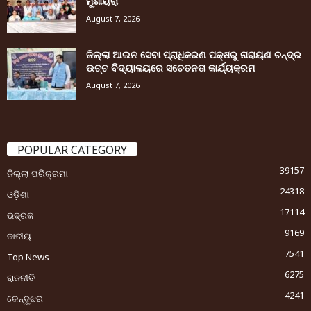
ମୁଶାୟରା
August 7, 2026
ଜିଲ୍ଲା ଆଇନ ସେବା ପ୍ରାଧିକରଣ ପକ୍ଷରୁ ନାରାୟଣ ଚନ୍ଦ୍ର
ଉଚ୍ଚ ବିଦ୍ୟାଳୟରେ ସଚେତନତା କାର୍ଯ୍ୟକ୍ରମ
August 7, 2026
POPULAR CATEGORY
39157
ଜିଲ୍ଲା ପରିକ୍ରମା
24318
ଓଡ଼ିଶା
17114
ଭଦ୍ରକ
9169
ଜାତୀୟ
7541
Top News
6275
ରାଜନୀତି
4241
କେନ୍ଦୁଝର