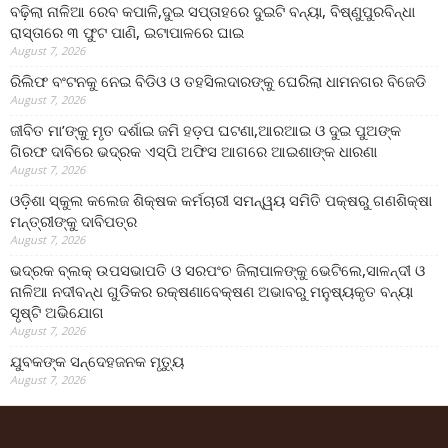
ବଢ଼ିଲା ନାଳିଆ ରେବ କପାଳି,ଦୁଇ ସପ୍ତାହରେ ଦୁଇଟି ବନ୍ୟା, ବିଷ୍ଣୁପୁରବିନ୍ଧା
ରାସ୍ତାରେ ୩ ଫୁଟ ପାଣି, ଇଟାପାଳରେ ଘାଇ
August 7, 2026
ରିଲିଫ ବଂଟନକୁ ନେଇ ବିଡିଓ ଓ ତହସିଲଦାରଙ୍କୁ ଘେରିଲା ଧାମନଗର ବିଜେଡି
August 7, 2026
ଜୀବିତ ମା’ଙ୍କୁ ମୃତ ଦର୍ଶାଇ ଜମି ହଡ଼ପ ଘଟଣା,ଆରଆଇ ଓ ଦୁଇ ପୁଅଙ୍କ
ଗିରଫ ଦାବିରେ ଭଦ୍ରକ ଏସ୍‌ପି ଅଫିସ ଆଗରେ ଆଇଶାଙ୍କ ଧାରଣା
August 7, 2026
ଓଡ଼ିଶା ସ୍କୁଲ କଲେଜ ଶିକ୍ଷକ କର୍ମଚାରୀ ସମନ୍ୱୟ ସମିତି ପକ୍ଷରୁ ଗଣଶିକ୍ଷା
ମନ୍ତ୍ରୀଙ୍କୁ ଦାବିପତ୍ର
August 7, 2026
ଭଦ୍ରକ ବ୍ଲକ୍ ଉପସଭାପତି ଓ ସରପଂଚ ଜିଲାପାଳଙ୍କୁ ଭେଟିଲେ,ସାଳନ୍ଦୀ ଓ
ନାଳିଆ ନଦୀବନ୍ଧ ଗୁଡିକର ରକ୍ଷଣାବେକ୍ଷଣ ଅଭାବରୁ ମନୁଷ୍ୟକୃତ ବନ୍ୟା
ସୃଷ୍ଟି ଅଭିଯୋଗ
August 7, 2026
ଯୁବକଙ୍କ ସନ୍ଦେହଜନକ ମୃତ୍ୟୁ
August 7, 2026