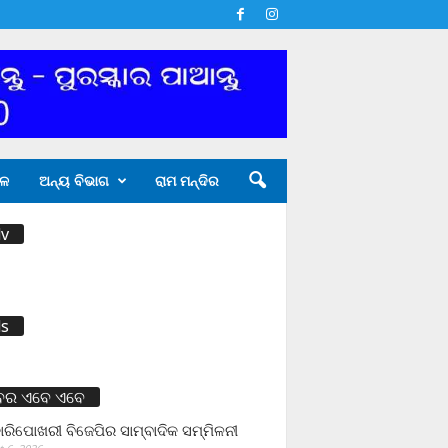
ଳ
ଅନ୍ୟ ବିଭାଗ
ରାମ ମନ୍ଦିର
v
s
ବର ଏବେ ଏବେ
ାରିପୋଖରୀ ବିଜେପିର ସାମ୍ବାଦିକ ସମ୍ମିଳନୀ