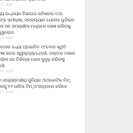
 6, 2026
ମ୍ୟ ଉନ୍ନୟନ ବିଭାଗର କମିଶନର ତଥା
ଙ୍କ ସମୀକ୍ଷା, ଜନକଲ୍ୟାଣ ଯୋଜନା ଗୁଡିକର
ତା ସହ ସମୟସୀମା ମଧ୍ୟରେ ଶେଷ କରିବାକୁ
ତ୍ୱାରୋପ
 6, 2026
ଗରର ବନ୍ୟା ପ୍ରଭାବିତ ଅଂଚଳର ସ୍ଥିତି
୍ଷା କଲେ ସ୍ୱାସ୍ଥ୍ୟମନ୍ତ୍ରୀ, ଡାକ୍ତର ଅଭାବ
ରିବା ସହ ଚିକିତ୍ସା ସେବା ସୁଦୃଢ଼ କରିବାକୁ
ଦେଶ
 6, 2026
 ରାଜ୍ୟସ୍ତରୀୟ ଜୁନିୟର ଆଥଲେଟିକ ମିଟ୍‌,
କରୁ ୧୬ ଜଣିଆ ଟିମ୍ ଅଂଶଗ୍ରହଣ କରିବେ
 6, 2026