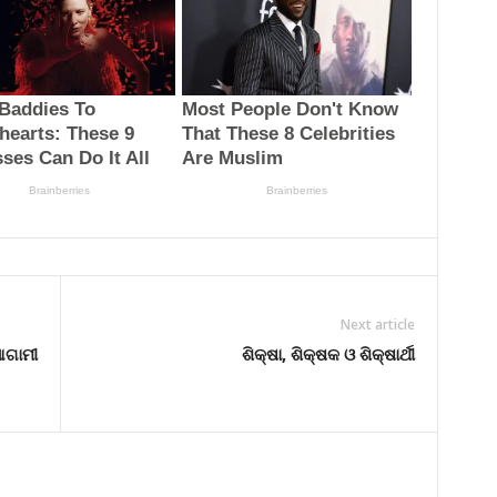
Next article
ଆଗାମୀ
ଶିକ୍ଷା, ଶିକ୍ଷକ ଓ ଶିକ୍ଷାର୍ଥୀ