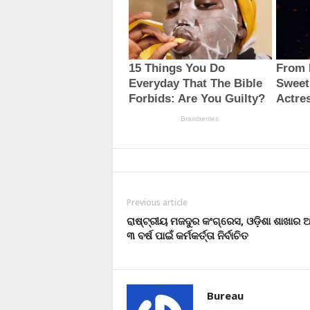
Previous article
ରାଷ୍ଟ୍ରୀୟ ମଜଦୁର କଂଗ୍ରେସ, ଓଡ଼ିଶା ଶାଖାର 
୩ ବର୍ଷ ପାଇଁ କର୍ମକର୍ତ୍ତା ନିର୍ବାଚିତ
Bureau