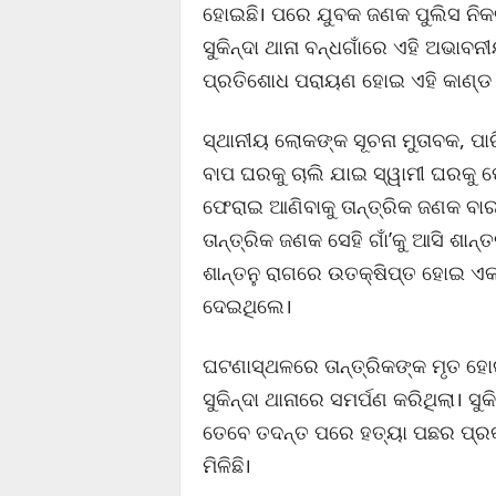
ହୋଇଛି। ପରେ ଯୁବକ ଜଣକ ପୁଲିସ ନିକଟ
ସୁକିନ୍ଦା ଥାନା ବନ୍ଧଗାଁରେ ଏହି ଅଭାବନୀ
ପ୍ରତିଶୋଧ ପରାୟଣ ହୋଇ ଏହି କାଣ୍ଡ 
ସ୍ଥାନୀୟ ଲୋକଙ୍କ ସୂଚନା ମୁତାବକ, ପାରି
ବାପ ଘରକୁ ଚାଲି ଯାଇ ସ୍ୱାମୀ ଘରକୁ ଫେର
ଫେରାଇ ଆଣିବାକୁ ତାନ୍ତ୍ରିକ ଜଣକ ବାର
ତାନ୍ତ୍ରିକ ଜଣକ ସେହି ଗାଁ’କୁ ଆସି ଶାନ
ଶାନ୍ତନୁ ରାଗରେ ଉତକ୍ଷିପ୍ତ ହୋଇ ଏକ 
ଦେଇଥିଲେ।
ଘଟଣାସ୍ଥଳରେ ତାନ୍ତ୍ରିକଙ୍କ ମୃତ ହୋଇ
ସୁକିନ୍ଦା ଥାନାରେ ସମର୍ପଣ କରିଥିଲା। ସ
ତେବେ ତଦନ୍ତ ପରେ ହତ୍ୟା ପଛର ପ୍ରକ
ମିଳିଛି।