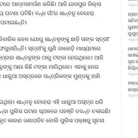
ରେ ଆତ୍ମସମର୍ପଣ କରିଛି। ଆଜି ଯାଜପୁର ଜିଲ୍ଲା
August
ୟ ଘଟଣା ଘଟିଛି। ବନ୍ଧ ଗାଁ’ର ଶାନ୍ତନୁ ବେହେରା
ଗ୍ରା
ସଚିବ
ଘଟାଇଛନ୍ତି।
ଗୁଣବ
ଗୁରୁ
ବାରିକ କହଳ ଯୋଗୁ ଶାନ୍ତନୁଙ୍କୁ ଛାଡ଼ି ତାଙ୍କ ସ୍ତ୍ରୀ’
August
ୁନାହାଁନ୍ତି। ସ୍ତ୍ରୀ’କୁ ଗୁଣି ଗାରେଡ଼ି ମାଧ୍ୟମରେ
ଧାମନ
ସମୀକ
ମ୍ବାର ଶାନ୍ତନୁଙ୍କ ଠାରୁ ଟଙ୍କା ନେଇଥିଲେ। ଆଜି
ଦୂର କ
୍ତନୁଙ୍କୁ ଆଉ କିଛି ଟଙ୍କା ମାଗିଥିଲେ। ଏହାକୁ ନେଇ
ନିର୍ଦ୍
August
ଧାରୁଆ ଅସ୍ତ୍ରରେ ତାନ୍ତ୍ରିକଙ୍କ ମୁଣ୍ଡକୁ ହାଣି
୭୨ତମ
ଭଦ୍ର
August
ଥିଲା। ଶାନ୍ତନୁ ବେହେରା ଏହି ଧାରୁଆ ଅସ୍ତ୍ର ଧରି
ୁକିନ୍ଦା ପୁଲିସ ଘଟଣା ସ୍ଥଳରେ ପହଞ୍ଚି ତଦନ୍ତ ଚଳାଇଛି।
ୃତ କାରଣ ଜଣାପଡିବ ବୋଲି ପୁଲିସ ପକ୍ଷରୁ ସୂଚନା