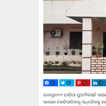
0
0
0
0
ଯାଜପୁର୨।୯ (ଓଡ଼ିଆ ପୁଅ/ବିରଞ୍ଚି ନାରା
ସମଧାନ ନକରିପାରିବାରୁ ତାନ୍ତ୍ରିକକୁ ହ