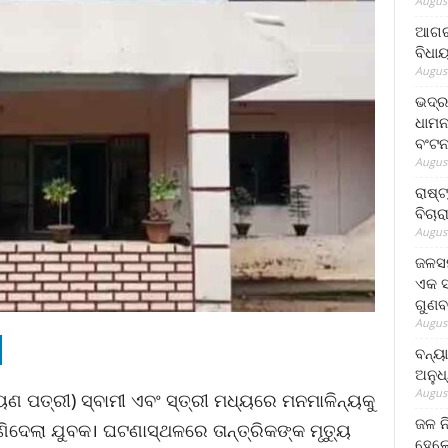
August
ଆଗରପ
ବିଧା
August
ଭଦ୍ର
ଧାମନ
ବଂଟ
August
ରାଷ୍
ବିଚାର
August
ଜଳସମ
ଏକ ସପ
ଗୁଣବ
August
ବନ୍ୟ
ଅନୁଧ
August
ୟଣ ପତ୍ରୀ) ସ୍ବାମୀ ଏବଂ ସ୍ତ୍ରୀ ମଧ୍ୟରେ ମନମାଳିନ୍ୟକୁ
ଜଳ ନ
ାଣିଦେଲା ଯୁବକ। ଘଟଣାସ୍ଥଳରେ ତାନ୍ତ୍ରିକଙ୍କ ମୃତ୍ୟୁ
ହେଲେ