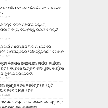
 6, 2026
ଡା ମହିଳା କଲେଜ ପରିଦର୍ଶନ କଲେ ଭଦ୍ରକ
ୟକ
 6, 2026
କ ଜିଲ୍ଲା ଦଳିତ ମହାସଂଘ ପକ୍ଷରୁ
ଗରରେ ବନ୍ୟା ବିପନ୍ନଙ୍କୁ ରିଲିଫ ସାମଗ୍ରୀ
ନ
 6, 2026
ଟ୍ର ପାଇଁ ମଧ୍ୟସ୍ଥତା ୩.୦ ମାଧ୍ୟମରେ
ାଧୀନ ମାମଲାଗୁଡ଼ିକର ସୌହାର୍ଦ୍ଦ୍ୟପୂର୍ଣ୍ଣ ସମାଧାନ
 6, 2026
୍ପଦ ବିଭାଗର ନିମ୍ନମାନର କାର୍ଯ୍ୟ, କାର୍ଯ୍ୟର
୍ତାହ ମଧ୍ୟରେ ଭାଙ୍ଗିଲା ଗାର୍ଡ ୱାଲ, କାର୍ଯ୍ୟର
ତା କୁ ନେଇ ପ୍ରଶ୍ନବାଚୀ
 6, 2026
ାରେ ପ୍ରମୁଖ ସଡ଼କ କ୍ଷତିଗ୍ରସ୍ତ ସ୍ଥିତି
୍ୟାନ କଲେ ଆର୍‌ଡ଼ି ସଚିବ
 6, 2026
ିଷ୍କାସନ ସମସ୍ୟା ନେଇ ପ୍ରଶାସନର ଦ୍ୱାରସ୍ତ
 ବରାଳପୋଖରୀ ଗ୍ରାମବାସୀ