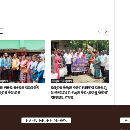
ିକ୍ରମା
ଜିଲ୍ଲା ପରିକ୍ରମା
 ମହିଳା କଲେଜ ପରିଦର୍ଶନ
ଭଦ୍ରକ ଜିଲ୍ଲା ଦଳିତ ମହାସଂଘ ପକ୍ଷରୁ
୍ରକ ବିଧାୟକ
ଧାମନଗରରେ ବନ୍ୟା ବିପନ୍ନଙ୍କୁ ରିଲିଫ
ସାମଗ୍ରୀ ବଂଟନ
EVEN MORE NEWS
P