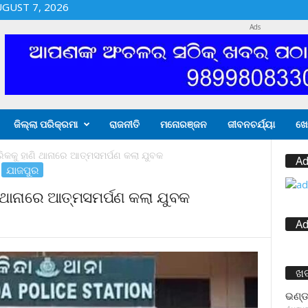
UGUST 7, 2026
Ads
ଜିଲ୍ଲା ପରିକ୍ରମା
ରାଜନୀତି
ମନୋରଞ୍ଜନ
ଜୀବନଚର୍ଯ୍ୟା
ଖେ
ରିକକୁ ହାଣି ଥାନାରେ ଆତ୍ମସମର୍ପଣ କଲା ଯୁବକ
Ad
ଯାଜପୁର
ି ଥାନାରେ ଆତ୍ମସମର୍ପଣ କଲା ଯୁବକ
Ad
ଖ
ଭଣ୍ଡ