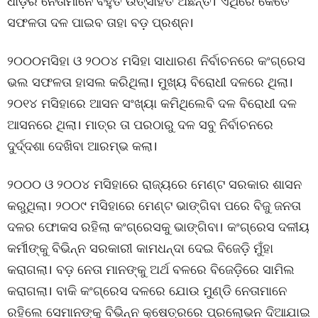
ଧାଡ଼ିର ନେତାମାନେ ବହୁତ ଉତ୍ସାହିତ ଅଛନ୍ତି। ଏଥିରେ କେତେ
ସଫଳତା ଦଳ ପାଇବ ତାହା ବଡ଼ ପ୍ରଶ୍ନ।
୨୦୦୦ମସିହା ଓ ୨୦୦୪ ମସିହା ସାଧାରଣ ନିର୍ବାଚନରେ କଂଗ୍ରେସ
ଭଲ ସଫଳତା ହାସଲ କରିଥିଲା। ମୁଖ୍ୟ ବିରୋଧୀ ଦଳରେ ଥିଲା।
୨୦୧୪ ମସିହାରେ ଆସନ ସଂଖ୍ୟା କମିଥିଲେବି ଦଳ ବିରୋଧୀ ଦଳ
ଆସନରେ ଥିଲା। ମାତ୍ର ତା ପରଠାରୁ ଦଳ ସବୁ ନିର୍ବାଚନରେ
ଦୁର୍ଦ୍ଦଶା ଦେଖିବା ଆରମ୍ଭ କଲା।
୨୦୦୦ ଓ ୨୦୦୪ ମସିହାରେ ରାଜ୍ୟରେ ମେଣ୍ଟ ସରକାର ଶାସନ
କରୁଥିଲା। ୨୦୦୯ ମସିହାରେ ମେଣ୍ଟ ଭାଙ୍ଗିବା ପରେ ବିଜୁ ଜନତା
ଦଳର ଫୋକସ ରହିଲା କଂଗ୍ରେସକୁ ଭାଙ୍ଗିବା। କଂଗ୍ରେସ ଦଳୀୟ
କର୍ମୀଙ୍କୁ ବିଭିନ୍ନ ସରକାରୀ କାମଧନ୍ଦା ଦେଇ ବିଜେଡ଼ି ମୁଁହା
କରାଗଲା। ବଡ଼ ନେତା ମାନଙ୍କୁ ଅର୍ଥ ବଳରେ ବିଜେଡ଼ିରେ ସାମିଲ
କରାଗଲା। ବାକି କଂଗ୍ରେସ ଦଳରେ ଯୋଉ ମୁଣ୍ଡି ନେତାମାନେ
ରହିଲେ ସେମାନଙ୍କୁ ବିଭିନ୍ନ କ୍ଷେତ୍ରରେ ପ୍ରଲୋଭନ ଦିଆଯାଇ