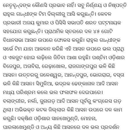
ନେତୃବୃନ୍ଦଙ୍କ କୌଣସି ପ୍ରଭାବ ନାହିଁ। ସବୁ ନିର୍ଣ୍ଣୟ ଓ ନିଷ୍ପତ୍ତି
ରାହୁଲ ଗାନ୍ଧୀଙ୍କ ଟିମ ଦିଲ୍ଲୀରୁ ଆସି କରୁଛନ୍ତି। କେବଳ
ପ୍ରଭାରୀ ଅଜୟ କୁମାର ଓ ପିସିସି ସଭାପତି ଶରତ ପଟ୍ଟନାୟକ
ସହଯୋଗ କରୁଛନ୍ତି। ପ୍ରାଥମିକ ସ୍ତରରେ ଦଳ ୪୫ ଗୋଟି
ବିଧାନସଭା ଆସନ ଉପରେ ଫୋକସ କରୁଛି। ରାହୁଲ ଗାନ୍ଧୀଙ୍କ
ସର୍ଭେ ଟିମ ଯାହା ଆକଳନ କରିଛି ଏହି ଆସନ ଉପରେ ଭଲ ପ୍ରାଥି
ଓ ଏକଜୁଟ ହୋଇ ଲଢ଼ିଲେ ଜିତିବା ଆଶା ରହୁଛି। ପଶ୍ଚିମ ଓଡ଼ିଶାର
ବିଜେପୁର, ଅତାବିରା, ରେଢ଼ାଖୋଲ, ରାଜଗାଙ୍ଗପୁର ଭଳି କିଛି
ଆସନ। ଉତ୍ତରରୁ ଜଳେଶ୍ୱର, ଆନନ୍ଦପୁର, ଭୋଗରାଇ, ବସ୍ତା
ଭଳି କିଛି ଆସନ। ସିମୁଳିଆ, ଭଦ୍ରକ ଢେଙ୍କାନାଳ ଆଦି ଆସନ
ମଧ୍ୟ ପରିଶ୍ରମ କଲେ ଭଲ ଫଳାଫଳ ଦେଇପାରେ।
ବଲାଙ୍ଗୀର, ନର୍ଲା, ଜୁନାଗଡ଼ ଆଦି ଆସନ ପୂର୍ବରୁ କଂଗ୍ରେସ ଗଡ଼
ଥିଲା। ଅଭିଭକ୍ତ କଟକ ଜିଲ୍ଲାର କିଛି ଆସନ ଉପରେ ଦଳ କାମ
କରୁଛି। ଦକ୍ଷିଣ ଓଡ଼ିଶାର ସାନଖେମୁଣ୍ଡି, ମୋହନା,
ପାରଳାଖେମୁଣ୍ଡି ଓ ଅନ୍ୟ କିଛି ଆସନରେ ଦଳ ଭଲ ପ୍ରଦର୍ଶନ