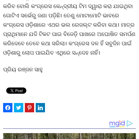
କରିବ ବୋଲି କଂଗ୍ରେସ କେନ୍ଦ୍ରୀୟ ଟିମ ଦ୍ୱାରା କରା ଯାଇଥିବା
ଗୋଟିଏ ସର୍ଭେରୁ ଜଣା ପଡ଼ିଛି। ତେଣୁ ମୋଟାମୋଟି ଭାବରେ
କଂଗ୍ରେସ ଓଡ଼ିଶାରେ ଏଥର ଭଲ ରେଜଲ୍ଟ କରିବା କଥା। ମାତ୍ର
ପ୍ରାଥିମାନେ ଯଦି ଟିକଟ ପାଇ ବିଜେଡ଼ି ପାଖରେ ଅଘୋଷିତ ସମର୍ପଣ
କରିଦେବେ ତେବେ କଥା ସରିଲା। କଂଗ୍ରେସ ଦଳ ହିଁ ସବୁଦିନ ପାଇଁ
ଓଡ଼ିଶାରୁ ଲୋପ ପାଇଯିବ ଏଥିରେ ସନ୍ଦେହ ନାହିଁ।
ପ୍ରିୟ ରଞ୍ଜନ ସାହୁ