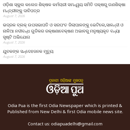
ଓଡ଼ିଶା ସ୍କୁଲ କଲେଜ ଶିକ୍ଷକ କର୍ମଚାରୀ ସମନ୍ୱୟ ସମିତି ପକ୍ଷରୁ ଗଣଶିକ୍ଷା
ମନ୍ତ୍ରୀଙ୍କୁ ଦାବିପତ୍ର
August 7, 2026
ଭଦ୍ରକ ବ୍ଲକ୍ ଉପସଭାପତି ଓ ସରପଂଚ ଜିଲାପାଳଙ୍କୁ ଭେଟିଲେ,ସାଳନ୍ଦୀ ଓ
ନାଳିଆ ନଦୀବନ୍ଧ ଗୁଡିକର ରକ୍ଷଣାବେକ୍ଷଣ ଅଭାବରୁ ମନୁଷ୍ୟକୃତ ବନ୍ୟା
ସୃଷ୍ଟି ଅଭିଯୋଗ
August 7, 2026
ଯୁବକଙ୍କ ସନ୍ଦେହଜନକ ମୃତ୍ୟୁ
August 7, 2026
Odia Pua is the first Odia Newspaper which is printed &
Published from New Delhi & first Odia mobile news site.
Contact us:
odiapuadelhi@gmail.com