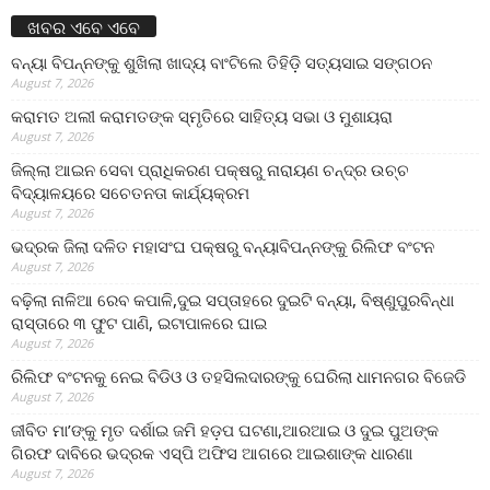
ଖବର ଏବେ ଏବେ
ବନ୍ୟା ବିପନ୍ନଙ୍କୁ ଶୁଖିଲା ଖାଦ୍ୟ ବାଂଟିଲେ ତିହିଡି଼ ସତ୍ୟସାଇ ସଙ୍ଗଠନ
August 7, 2026
କରାମତ ଅଲୀ କରାମତଙ୍କ ସ୍ମୃତିରେ ସାହିତ୍ୟ ସଭା ଓ ମୁଶାୟରା
August 7, 2026
ଜିଲ୍ଲା ଆଇନ ସେବା ପ୍ରାଧିକରଣ ପକ୍ଷରୁ ନାରାୟଣ ଚନ୍ଦ୍ର ଉଚ୍ଚ
ବିଦ୍ୟାଳୟରେ ସଚେତନତା କାର୍ଯ୍ୟକ୍ରମ
August 7, 2026
ଭଦ୍ରକ ଜିଲା ଦଳିତ ମହାସଂଘ ପକ୍ଷରୁ ବନ୍ୟାବିପନ୍ନଙ୍କୁ ରିଲିଫ ବଂଟନ
August 7, 2026
ବଢ଼ିଲା ନାଳିଆ ରେବ କପାଳି,ଦୁଇ ସପ୍ତାହରେ ଦୁଇଟି ବନ୍ୟା, ବିଷ୍ଣୁପୁରବିନ୍ଧା
ରାସ୍ତାରେ ୩ ଫୁଟ ପାଣି, ଇଟାପାଳରେ ଘାଇ
August 7, 2026
ରିଲିଫ ବଂଟନକୁ ନେଇ ବିଡିଓ ଓ ତହସିଲଦାରଙ୍କୁ ଘେରିଲା ଧାମନଗର ବିଜେଡି
August 7, 2026
ଜୀବିତ ମା’ଙ୍କୁ ମୃତ ଦର୍ଶାଇ ଜମି ହଡ଼ପ ଘଟଣା,ଆରଆଇ ଓ ଦୁଇ ପୁଅଙ୍କ
ଗିରଫ ଦାବିରେ ଭଦ୍ରକ ଏସ୍‌ପି ଅଫିସ ଆଗରେ ଆଇଶାଙ୍କ ଧାରଣା
August 7, 2026