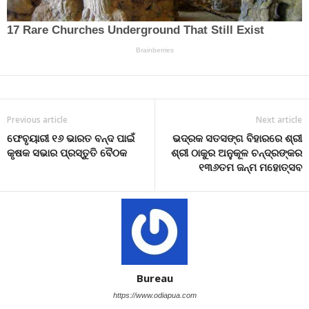
Previous article
Next article
ଫେବୃୟାରୀ ୧୬ ଭାରତ ବନ୍ଦ ପାଇଁ
ଭଦ୍ରକ ସତସଙ୍ଗ ବିହାରରେ ଶ୍ରୀ
କୃଷକ ସଭାର ପ୍ରସ୍ତୁତି ବୈଠକ
ଶ୍ରୀ ଠାକୁର ଅନୁକୂଳ ଚନ୍ଦ୍ରଙ୍କର
୧୩୬ତମ ଜନ୍ମ ମହୋତ୍ସବ
Bureau
https://www.odiapua.com