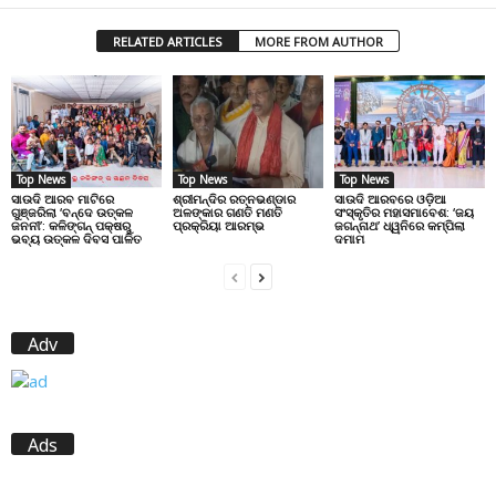
RELATED ARTICLES
MORE FROM AUTHOR
Top News
Top News
Top News
ସାଉଦି ଆରବ ମାଟିରେ
ଶ୍ରୀମନ୍ଦିର ରତ୍ନଭଣ୍ଡାର
ସାଉଦି ଆରବରେ ଓଡ଼ିଆ
ଗୁଞ୍ଜରିଲା ‘ବନ୍ଦେ ଉତ୍କଳ
ଅଳଙ୍କାର ଗଣତି ମଣତି
ସଂସ୍କୃତିର ମହାସମାବେଶ: ‘ଜୟ
ଜନନୀ’: କଳିଙ୍ଗନ୍ ପକ୍ଷରୁ
ପ୍ରକ୍ରିୟା ଆରମ୍ଭ
ଜଗନ୍ନାଥ’ ଧ୍ୱନିରେ କମ୍ପିଲା
ଭବ୍ୟ ଉତ୍କଳ ଦିବସ ପାଳିତ
ଦମାମ
Adv
Ads