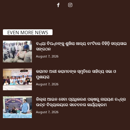
EVEN MORE NEWS
ବନ୍ୟା ବିପନ୍ନଙ୍କୁ ଶୁଖିଲା ଖାଦ୍ୟ ବାଂଟିଲେ ତିହିଡି଼ ସତ୍ୟସାଇ
ସଙ୍ଗଠନ
August 7, 2026
କରାମତ ଅଲୀ କରାମତଙ୍କ ସ୍ମୃତିରେ ସାହିତ୍ୟ ସଭା ଓ
ମୁଶାୟରା
August 7, 2026
ଜିଲ୍ଲା ଆଇନ ସେବା ପ୍ରାଧିକରଣ ପକ୍ଷରୁ ନାରାୟଣ ଚନ୍ଦ୍ର
ଉଚ୍ଚ ବିଦ୍ୟାଳୟରେ ସଚେତନତା କାର୍ଯ୍ୟକ୍ରମ
August 7, 2026