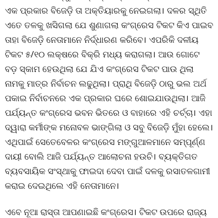
ଏକ ପ୍ରକାର ବିଜେଡ଼ି ତା ଅକ୍ତିୟାରକୁ ନେଇଗଲା। ଦଳର ସ୍ଥିତି
ଏତେ ତଳକୁ ଖସିଗଲା ଯେ ଶୁଣାଗଲା କଂଗ୍ରେସ ଟିକଟ କିଏ ପାଇବ
ତାହା ବିଜେଡ଼ି ନେତାମାନେ ନିର୍ଦ୍ଧାରଣ କରିବେ। ଏପରିକି ଦଳୀୟ
ଟିକଟ ୫/୧୦ ଲକ୍ଷରେ ବିକ୍ରି ମଧ୍ୟ କରାଗଲା। ଆଉ ଗୋଟେ
ବଡ଼ ସ୍କାମ ହେଉଥିଲା ଯେ ଯିଏ କଂଗ୍ରେସ ଟିକଟ ପାଉ ଥିଲା
ନାମକୁ ମାତ୍ର ନିର୍ବାଚନ ଲଢୁଥିଲା। ପ୍ରାଥି ବିଜେଡ଼ି ଠାରୁ ଭଲ ଅର୍ଥ
ପକାଇ ନିର୍ବାଚନରେ ଏକ ପ୍ରକାର ଘରେ ଶୋଇଯାଉଥିଲା। ଆଜି
ପର୍ଯ୍ୟନ୍ତ କଂଗ୍ରେସ ଭବନ ଭିତରେ ଓ ବାହାରେ ଏହି ଚର୍ଚ୍ଚା। ଏହା
ଦ୍ୱାରା କର୍ମୀଙ୍କ ମନୋବଳ ଭାଙ୍ଗିଲା ଓ ସବୁ ବିଜେଡ଼ି ମୁଁହା ହେଲେ।
ଏଥିପାଇଁ ସେତେବେଳର କଂଗ୍ରେସ ମଙ୍ଗୁଆଳମାନେ ସମ୍ପୂର୍ଣ୍ଣ
ଦାୟୀ ବୋଲି ଆଜି ପର୍ଯ୍ୟନ୍ତ ଆଲୋଚନା ହଉଚି। ବ୍ୟକ୍ତିଗତ
ବ୍ୟବସାୟିକ ସଂସ୍ଥାକୁ ଫାଇଦା ଦେବା ପାଇଁ ଦଳକୁ ରସାତଳଗାମୀ
କରାଇ ଦେଇଥିଲେ ଏହି ନେତାମାନେ।
ଏବେ ନୂଆ ରାସ୍ତା ଆପଣାଇଛି କଂଗ୍ରେସ। ଟିକଟ ଉପରେ ରାଜ୍ୟ