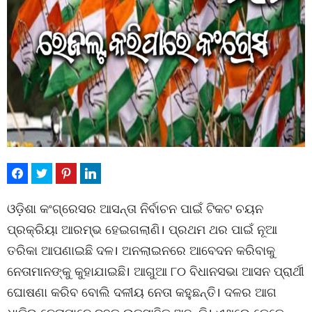
ଓଡ଼ିଶା କଂଗ୍ରେସର ଆସନ୍ତା ନିର୍ବାଚନ ପାଇଁ ଟିକଟ ଚୟନ
ପ୍ରକ୍ରିୟା ଆରମ୍ଭ ହେଇଗଲାଣି। ପ୍ରଥମ ଥର ପାଇଁ ନୂଆ
ତରିକା ଆପଣାଇଛି ଦଳ। ଅନଲାଇନରେ ଆବେଦନ କରିବାକୁ
ନେତାମାନଙ୍କୁ କୁହାଯାଇଛି। ଆଗୁଆ ୮୦ ବିଧାନସଭା ଆସନ ପ୍ରାର୍ଥୀ
ଘୋଷଣା କରିବ ବୋଲି ଦଳୀୟ ନେତା କହୁଛନ୍ତି। ଦଳର ଆଗ