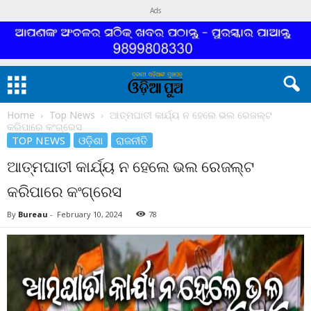
Ads
Home
Top News
ଆତ୍ମଘାତୀ କାର୍ଯ୍ୟ ନ ହେଲେ ଭଲ ରେଜଲ୍ଟ
କରିପାରେ କଂଗ୍ରେସ
TOP NEWS
ଓଡ଼ିଶା
ରାଜନୀତି
ଆତ୍ମଘାତୀ କାର୍ଯ୍ୟ ନ ହେଲେ ଭଲ ରେଜଲ୍ଟ
କରିପାରେ କଂଗ୍ରେସ
By
Bureau
-
February 10, 2024
78