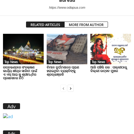
https://www.odiapua.com
RELATED ARTICLES
MORE FROM AUTHOR
Top News
Top News
Top News
ରତ୍ନଭଣ୍ଡାର ସଂରକ୍ଷଣ
ବିମାନ ଦୁର୍ଘଟଣାରେ ପ୍ରାଣ
ଆଜି ପହିଲି ରଜ : ପଲ୍ଲୀଠାରୁ
କାର୍ଯ୍ୟ ଶୀଘ୍ର ସାରିବା ପାଇଁ
ହରାଇଥିବା ବ୍ୟକ୍ତିଙ୍କୁ
ଦିଲ୍ଲୀ ଉତ୍ସବ ମୁଖର
ଏ.ଏସ୍.ଆଇ.କୁ ଶ୍ରୀମନ୍ଦିର
ଶ୍ରଦ୍ଧାଞ୍ଜଳି
ପ୍ରଶାସନର ଚିଠି
Adv
Ads