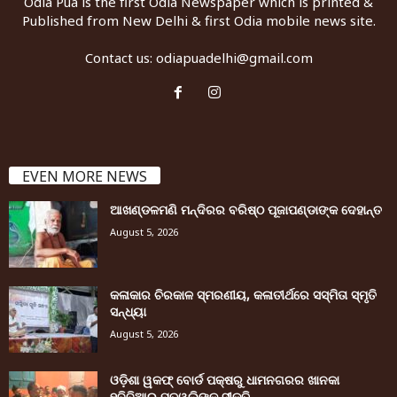
Odia Pua is the first Odia Newspaper which is printed &
Published from New Delhi & first Odia mobile news site.
Contact us:
odiapuadelhi@gmail.com
EVEN MORE NEWS
ଆଖଣ୍ଡଳମଣି ମନ୍ଦିରର ବରିଷ୍ଠ ପୂଜାପଣ୍ଡାଙ୍କ ଦେହାନ୍ତ
August 5, 2026
କଳାକାର ଚିରକାଳ ସ୍ମରଣୀୟ, କଳାତୀର୍ଥରେ ସସ୍ମିତା ସ୍ମୃତି
ସନ୍ଧ୍ୟା
August 5, 2026
ଓଡ଼ିଶା ୱକଫ୍ ବୋର୍ଡ ପକ୍ଷରୁ ଧାମନଗରର ଖାନକା
ହବିବିଆର ମତୱଲିଙ୍କୁ ସୀକୃତି