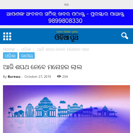
Ads
Home
ଓଡ଼ିଶା
ଆଜି ଶପଥ ନେବେ ମନୋହର ଲାଲ
ଓଡ଼ିଶା
ଜାତୀୟ
ଆଜି ଶପଥ ନେବେ ମନୋହର ଲାଲ
By
Bureau
-
October 27, 2019
234