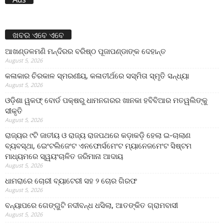
ଖବର ଏବେ ଏବେ
ଆଖଣ୍ଡଳମଣି ମନ୍ଦିରର ବରିଷ୍ଠ ପୂଜାପଣ୍ଡାଙ୍କ ଦେହାନ୍ତ
August 5, 2026
କଳାକାର ଚିରକାଳ ସ୍ମରଣୀୟ, କଳାତୀର୍ଥରେ ସସ୍ମିତା ସ୍ମୃତି ସନ୍ଧ୍ୟା
August 5, 2026
ଓଡ଼ିଶା ୱକଫ୍ ବୋର୍ଡ ପକ୍ଷରୁ ଧାମନଗରର ଖାନକା ହବିବିଆର ମତୱଲିଙ୍କୁ
ସୀକୃତି
August 5, 2026
ରାଜ୍ୟର ୯ଟି ଜାତୀୟ ଓ ରାଜ୍ୟ ରାଜପଥରେ କଡ଼ାକଡ଼ି ହେଲା ଇ-ଚାଲାଣ
ବ୍ୟବସ୍ଥା, ଇେଂଟଲିଜେଂଟ ଏନଫୋର୍ସମେଂଟ ମ୍ୟାନେଜମେଂଟ ସିଷ୍ଟମ
ମାଧ୍ୟମରେ ସ୍ୱୟଂଚାଳିତ ଜରିମାନା ଆଦାୟ
August 5, 2026
ଧାମରାରେ ଚୋରୀ ବ୍ୟାଟେରୀ ସହ ୨ ଚୋର ଗିରଫ
August 5, 2026
ବନ୍ୟାପରେ ଗେଙ୍ଗୁଟି ନଦୀବନ୍ଧ ଧସିଲା, ଆତଙ୍କିତ ଗ୍ରାମବାସୀ
August 5, 2026