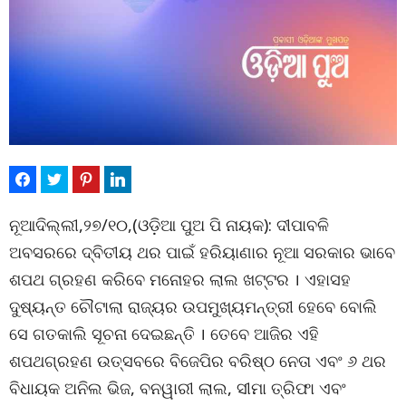
ନୂଆଦିଲ୍ଲୀ,୨୭/୧୦,(ଓଡ଼ିଆ ପୁଅ ପି ନାୟକ): ଦୀପାବଳି
ଅବସରରେ ଦ୍ବିତୀୟ ଥର ପାଇଁ ହରିୟାଣାର ନୂଆ ସରକାର ଭାବେ
ଶପଥ ଗ୍ରହଣ କରିବେ ମନୋହର ଲାଲ ଖଟ୍ଟର । ଏହାସହ
ଦୁଷ୍ୟନ୍ତ ଚୌଟାଲା ରାଜ୍ୟର ଉପମୁଖ୍ୟମନ୍ତ୍ରୀ ହେବେ ବୋଲି
ସେ ଗତକାଲି ସୂଚନା ଦେଇଛନ୍ତି । ତେବେ ଆଜିର ଏହି
ଶପଥଗ୍ରହଣ ଉତ୍ସବରେ ବିଜେପିର ବରିଷ୍ଠ ନେତା ଏବଂ ୬ ଥର
ବିଧାୟକ ଅନିଲ ଭିଜ, ବନୱାରୀ ଲାଲ, ସୀମା ତ୍ରିଫା ଏବଂ