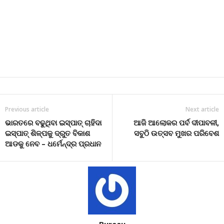
Previous article
Next article
ଭାରତରେ ବଢୁଥିବା ଇସ୍ପାତ୍ ଚାହିଦା
ଆଜି ଆଲୋକର ପର୍ବ ଦୀପାବଳୀ,
ଇସ୍ପାତ୍ ଶିଳ୍ପକୁ ଦ୍ରୁତ ବିକାଶ
ସବୁଠି ଉତ୍ସବ ମୁଖର ପରିବେଶ
ଆଡକୁ ନେବ – ଧର୍ମେନ୍ଦ୍ର ପ୍ରଧାନ
Bureau