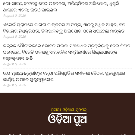
ଗୋ-ଖାଦ୍ୟ ବଂଟନକୁ ନେଇ ଉତେଜନା, ଅନିୟମିତତା ଅଭିଯୋଗ, ଧୁଷୁରି
ଥାନାରେ ଏତଲା; ଭିଡିଓ ଭାଇରାଲ
August 5, 2026
ଏରେଇଁ ଗ୍ରାମରେ ପାଗଳା ମାଙ୍କଡର ଆତଙ୍କ, ୩୦ରୁ ଅଧିକ ଆହତ, ବନ
ବିଭାଗର ନିଷ୍କ୍ରିୟତା, ଜିଲାପାଳଙ୍କୁ ଅଭିଯୋଗ ପରେ ଧରାହେଲା ମାଙ୍କଡ
August 5, 2026
ଭଦ୍ରକ ପୌରଂଚଳରେ ଭୋଟର ତାଲିକା ସଂଶୋଧନ ପ୍ରକ୍ରିୟାକୁ ନେଇ ବିବାଦ
ଘନେଇଲା, ବିଜେଡି ପକ୍ଷରୁ ସାମ୍ବାଦିକ ସମ୍ମିଳନୀରେ ଜିଲ୍ଲାପାଳଙ୍କ
ହସ୍ତକ୍ଷେପ ଦାବି
August 5, 2026
ଉପ ମୁଖ୍ୟମନ୍ତ୍ରୀଙ୍କ ବନ୍ୟା ପରିସ୍ଥିତିର ସମୀକ୍ଷା ବୈଠକ, ପୁନରୁଦ୍ଧାର
କାର୍ଯ୍ୟ ଉପରେ ଗୁରୁତ୍ୱାରୋପ
August 5, 2026