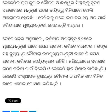
ଜେଜେପିର ରାମ କୁମାର ଗୌତମ ଓ ଈଶ୍ୱର ସିଂହଙ୍କୁ ନୂତନ
ସରକାରରେ ମନ୍ତ୍ରୀ ପଦର ଦାୟିତ୍ୱ ମିଳିପାରେ ବୋଲି
ଆଲୋଚନା ହେଉଛି । ଦେଖିବାକୁ ଗଲେ ଲଗାତର ୨ୟ ଥର ପାଇଁ
ହରିୟାଣାର ମୁଖ୍ୟମନ୍ତ୍ରୀ ହୋଇଛନ୍ତି ଖଟ୍ଟର ।
ତେବେ ଖବର ଅନୁସାରେ , ରବିବାର ଅପରାହ୍ନ ୨.୧୫ରେ
ମୁଖ୍ୟମନ୍ତ୍ରୀ ଭାବେ ଶପଥ ଗ୍ରହଣ କରିବେ ମନୋହର । ତାଙ୍କ
ସହ ଦୁଷ୍ୟନ୍ତ ଚୌଟାଲା ଉପମୁଖ୍ୟମନ୍ତ୍ରୀ ଭାବେ ବି ଶପଥ
ଗ୍ରହଣ କରିବାର କାର୍ଯ୍ୟକ୍ରମ ରହିଛି । ହରିୟାଣାରେ ସରକାର
ଗଠନ କରିବା ପାଇଁ ବିଜେପି ଓ ଜେଜେପି ହାତ ମିଶାଇ ସାରିଛନ୍ତି ।
ଜେଜେପି ସଂସ୍ଥାପକ ଦୁଷ୍ୟନ୍ତ ଚୌଟାଲା ଓ ଅମିତ ଶାହ ମିଳିତ
ଭାବେ ଏନେଇ ଘୋଷଣା କରିଛନ୍ତି ।