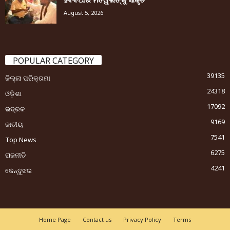
August 5, 2026
POPULAR CATEGORY
39135
ଜିଲ୍ଲା ପରିକ୍ରମା
24318
ଓଡ଼ିଶା
17092
ଭଦ୍ରକ
9169
ଜାତୀୟ
7541
Top News
6275
ରାଜନୀତି
4241
କେନ୍ଦୁଝର
Home Page
Contact us
Privacy Policy
Terms