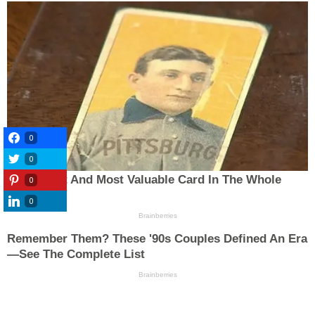
0
0
0
0