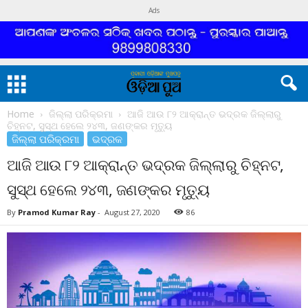
Ads
Home
ଜିଲ୍ଲା ପରିକ୍ରମା
ଆଜି ଆଉ ୮୨ ଆକ୍ରାନ୍ତ ଭଦ୍ରକ ଜିଲ୍ଲାରୁ
ଚିହ୍ନଟ, ସୁସ୍ଥ ହେଲେ ୨୪୩, ଜଣଙ୍କର ମୃତ୍ୟୁ
ଜିଲ୍ଲା ପରିକ୍ରମା
ଭଦ୍ରକ
ଆଜି ଆଉ ୮୨ ଆକ୍ରାନ୍ତ ଭଦ୍ରକ ଜିଲ୍ଲାରୁ ଚିହ୍ନଟ,
ସୁସ୍ଥ ହେଲେ ୨୪୩, ଜଣଙ୍କର ମୃତ୍ୟୁ
By
Pramod Kumar Ray
-
August 27, 2020
86