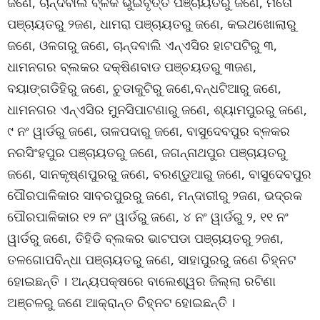
ଜଣେ, ଚାନ୍ଦବାଲି ବ୍ଳକ ଭୁଇଁବୃତ୍ତି ପଞ୍ଚାୟତରୁ ଜଣେ, ମତୋ
ପଞ୍ଚାୟତରୁ ୨ଜଣ, ଧାମରା ପଞ୍ଚାୟତରୁ ଜଣେ, କଇଥଖୋଲାରୁ
ଜଣେ, ଓଳଗରୁ ଜଣେ, ଚାନ୍ଦବାଲି ଏନ୍‌ଏସିର ହାଟପଟିରୁ ୩,
ଧାମନଗର ବ୍ଲକର ଦକ୍ଷିଣବାଡ ପଞ୍ଚୟତରୁ ୩ଜଣ,
ବୟାଙ୍ଗଡିହିରୁ ଜଣେ, ଚୁଡାକୁଟିରୁ ଜଣେ,ବନ୍ଧଟିଆରୁ ଜଣେ,
ଧାମନଗର ଏନ୍‌ଏସିର ମୁନସିପାଟଣାରୁ ଜଣେ, ଶ୍ୟାମପୁରରୁ ଜଣେ,
୯ ନଂ ୱାର୍ଡରୁ ଜଣେ, ତାଳପଦାରୁ ଜଣେ, ବାସୁଦେବପୁର ବ୍ଳକର
ନରସିଂହପୁର ପଞ୍ଚାୟତରୁ ଜଣେ, ଜଗନ୍ନାଥପୁର ପଞ୍ଚାୟତରୁ
ଜଣେ, ସାନକୃଷ୍ଣପୁରରୁ ଜଣେ, ବରଣ୍ଡୁଆରୁ ଜଣେ, ବାସୁଦେବପୁର
ପୌରପାଳିକାର ସାବରପୁରରୁ ଜଣେ, ମନ୍ଦାରୀରୁ ୨ଜଣ, ଭଦ୍ରକ
ପୌରପାଳିକାର ୧୨ ନଂ ୱାର୍ଡରୁ ଜଣେ, ୪ ନଂ ୱାର୍ଡରୁ ୨, ୧୧ ନଂ
ୱାର୍ଡରୁ ଜଣେ, ତିହିଡି ବ୍ଲକର ଭାଟପଡା ପଞ୍ଚାୟତରୁ ୨ଜଣ,
ତଳଗୋପବିନ୍ଧା ପଞ୍ଚାୟତରୁ ଜଣେ, ସାହାପୁରରୁ ଜଣେ ଚିହ୍ନଟ
ହୋଇଛନ୍ତି । ଅନ୍ୟପକ୍ଷରେ ବାଲେଶ୍ୱର ଜିଲ୍ଲା ରଟିଣା
ଅଞ୍ଚଳରୁ ଜଣେ ଆକ୍ରାନ୍ତ ଚିହ୍ନଟ ହୋଇଛନ୍ତି ।