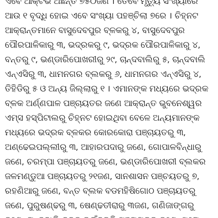
ଏବେ ଆକ୍ଟିଭ ଅଛନ୍ତି ୭୫୦ଜଣ । ତେବେ ମୃତ୍ୟୁ ସଂଖ୍ୟାରେ
ଆଉ ୧ ବୃଦ୍ଧି ହୋଇ ଏବେ ସଂଖ୍ୟା ପହଞ୍ଚିଲା ୭ରେ । ଚିହ୍ନଟ
ଆକ୍ରାନ୍ତମାନେ ବାସୁଦେବପୁର ବ୍ଳକରୁ ୪, ବାସୁଦେବପୁର
ପୌରପାଳିକାରୁ ୩, ଭଦ୍ରକରୁ ୯, ଭଦ୍ରକ ପୌରପାଳିକାରୁ ୪,
ବନ୍ତରୁ ୯, ଭଣ୍ଡାରିପୋଖରୀରୁ ୨୯, ଚାନ୍ଦବାଲିରୁ ୫, ଚାନ୍ଦବାଲି
ଏନ୍‌ଏସିରୁ ୩, ଧାମନଗର ବ୍ଲକରୁ ୬, ଧାମନଗର ଏନ୍‌ଏସିରୁ ୪,
ତିହିଡିରୁ ୫ ଓ ଅନ୍ୟ ଜିଲ୍ଲାରୁ ୧ । ଏମାନଙ୍କ ମଧ୍ୟରେ ଭଦ୍ରକ
ବ୍ଳକ ଅର୍ଣ୍ଣପାଳ ପଞ୍ଚାୟତର ଜଣେ ଆକ୍ରାନ୍ତ ଭୁବନେଶ୍ୱର
ଏମ୍‌ସ ହସ୍‌ପିଟାଲରୁ ଚିହ୍ନଟ ହୋଇଥିବା ବେଳେ ଅନ୍ୟମାନଙ୍କ
ମଧ୍ୟରେ ଭଦ୍ରକ ବ୍ଳକର କୋରକୋରା ପଞ୍ଚାୟତରୁ ୩,
ଅଣ୍ଢେଇପଲ୍ଲୀରୁ ୩, ଆହାରପଦାରୁ ଜଣେ, ଗୋପାଳବିନ୍ଧାରୁ
ଜଣେ, ଚରମ୍ପା ପଞ୍ଚାୟତରୁ ଜଣେ, ଭଣ୍ଡାରିପୋଖରୀ ବ୍ଲକର
ଜଳମଣ୍ଡୁଆ ପଞ୍ଚାୟତରୁ ୨୧ଜଣ, ସାନଶାସନ ପଞ୍ଚୟତରୁ ୭,
ରହଣିଆରୁ ଜଣେ, ବନ୍ତ ବ୍ଲକ ବଡମହିଷିଗୋଠ ପଞ୍ଚାୟତରୁ
ଜଣେ, ପୁରୁଷଣ୍ଢରୁ ୩, ଷେଣ୍ଢତୀରାରୁ ୩ଜଣ, ଗଣିଜାଙ୍ଗରୁ