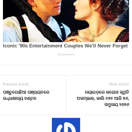
Previous article
Next article
ପଞ୍ଚୁଗୋଛିଆ ପଞ୍ଚାୟତରେ
ନୟାଗଡ଼ରେ କରୋନା ସ୍ଥିତି
ରନ୍ଧାଖାଦ୍ୟ ବଣ୍ଟନ
ଅସମ୍ଭାଳ, କାଲି ୧୭୧ ଆଜି ୭୬,
ସମୁଦାୟ ୨୬୭୬