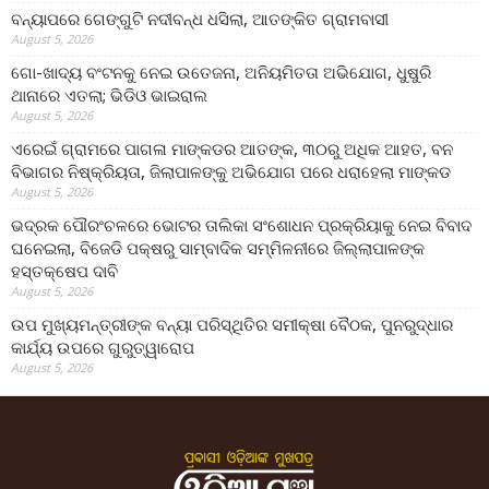
ବନ୍ୟାପରେ ଗେଙ୍ଗୁଟି ନଦୀବନ୍ଧ ଧସିଲା, ଆତଙ୍କିତ ଗ୍ରାମବାସୀ
August 5, 2026
ଗୋ-ଖାଦ୍ୟ ବଂଟନକୁ ନେଇ ଉତେଜନା, ଅନିୟମିତତା ଅଭିଯୋଗ, ଧୁଷୁରି
ଥାନାରେ ଏତଲା; ଭିଡିଓ ଭାଇରାଲ
August 5, 2026
ଏରେଇଁ ଗ୍ରାମରେ ପାଗଳା ମାଙ୍କଡର ଆତଙ୍କ, ୩୦ରୁ ଅଧିକ ଆହତ, ବନ
ବିଭାଗର ନିଷ୍କ୍ରିୟତା, ଜିଲାପାଳଙ୍କୁ ଅଭିଯୋଗ ପରେ ଧରାହେଲା ମାଙ୍କଡ
August 5, 2026
ଭଦ୍ରକ ପୌରଂଚଳରେ ଭୋଟର ତାଲିକା ସଂଶୋଧନ ପ୍ରକ୍ରିୟାକୁ ନେଇ ବିବାଦ
ଘନେଇଲା, ବିଜେଡି ପକ୍ଷରୁ ସାମ୍ବାଦିକ ସମ୍ମିଳନୀରେ ଜିଲ୍ଲାପାଳଙ୍କ
ହସ୍ତକ୍ଷେପ ଦାବି
August 5, 2026
ଉପ ମୁଖ୍ୟମନ୍ତ୍ରୀଙ୍କ ବନ୍ୟା ପରିସ୍ଥିତିର ସମୀକ୍ଷା ବୈଠକ, ପୁନରୁଦ୍ଧାର
କାର୍ଯ୍ୟ ଉପରେ ଗୁରୁତ୍ୱାରୋପ
August 5, 2026