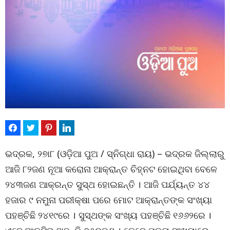
ଭଦ୍ରକ, ୨୭ା୮ (ଓଡ଼ିଆ ପୁଅ / ସ୍ନିଗ୍ଧା ରାୟ) – ଭଦ୍ରକ ଜିଲ୍ଲାରୁ
ଆଜି ୮୨ଜଣ ନୂଆ କରୋନା ଆକ୍ରାନ୍ତ ଚିହ୍ନଟ ହୋଇଥିବା ବେଳେ
୨୪୩ଜଣ ଆକ୍ରନ୍ତ ସୁସ୍ଥ ହୋଇଛନ୍ତି । ଆଜି ପର୍ଯ୍ୟନ୍ତ ୪୪
ହଜାର ୯ ନମୁନା ପରୀକ୍ଷା ପରେ ମୋଟ ଆକ୍ରାନ୍ତଙ୍କ ସଂଖ୍ୟା
ପହଞ୍ଚିଛି ୨୪୧୯ରେ । ସୁସ୍ଥଙ୍କ ସଂଖ୍ୟ ପହଞ୍ଚିଛି ୧୬୬୨ରେ ।