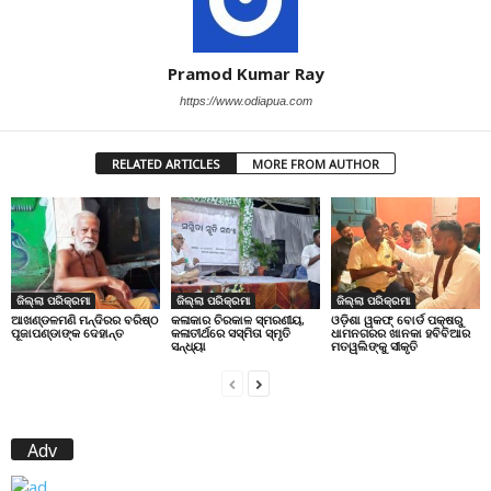
Pramod Kumar Ray
https://www.odiapua.com
RELATED ARTICLES
MORE FROM AUTHOR
ଜିଲ୍ଲା ପରିକ୍ରମା
ଜିଲ୍ଲା ପରିକ୍ରମା
ଜିଲ୍ଲା ପରିକ୍ରମା
ଆଖଣ୍ଡଳମଣି ମନ୍ଦିରର ବରିଷ୍ଠ
କଳାକାର ଚିରକାଳ ସ୍ମରଣୀୟ,
ଓଡ଼ିଶା ୱକଫ୍ ବୋର୍ଡ ପକ୍ଷରୁ
ପୂଜାପଣ୍ଡାଙ୍କ ଦେହାନ୍ତ
କଳାତୀର୍ଥରେ ସସ୍ମିତା ସ୍ମୃତି
ଧାମନଗରର ଖାନକା ହବିବିଆର
ସନ୍ଧ୍ୟା
ମତୱଲିଙ୍କୁ ସୀକୃତି
Adv