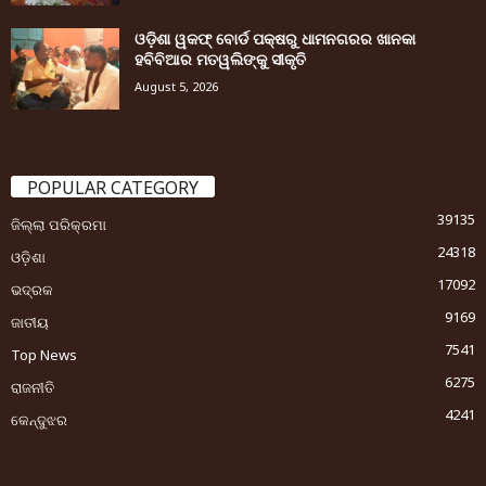
ଓଡ଼ିଶା ୱକଫ୍ ବୋର୍ଡ ପକ୍ଷରୁ ଧାମନଗରର ଖାନକା
ହବିବିଆର ମତୱଲିଙ୍କୁ ସୀକୃତି
August 5, 2026
POPULAR CATEGORY
39135
ଜିଲ୍ଲା ପରିକ୍ରମା
24318
ଓଡ଼ିଶା
17092
ଭଦ୍ରକ
9169
ଜାତୀୟ
7541
Top News
6275
ରାଜନୀତି
4241
କେନ୍ଦୁଝର