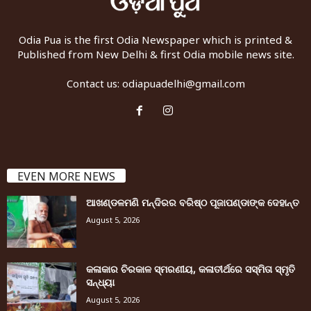
Odia Pua is the first Odia Newspaper which is printed &
Published from New Delhi & first Odia mobile news site.
Contact us:
odiapuadelhi@gmail.com
EVEN MORE NEWS
ଆଖଣ୍ଡଳମଣି ମନ୍ଦିରର ବରିଷ୍ଠ ପୂଜାପଣ୍ଡାଙ୍କ ଦେହାନ୍ତ
August 5, 2026
କଳାକାର ଚିରକାଳ ସ୍ମରଣୀୟ, କଳାତୀର୍ଥରେ ସସ୍ମିତା ସ୍ମୃତି
ସନ୍ଧ୍ୟା
August 5, 2026