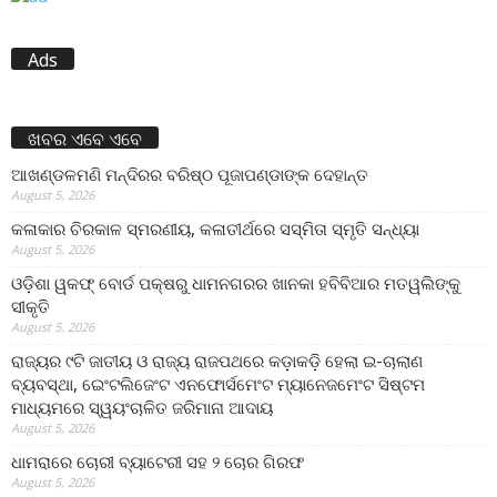
Ads
ଖବର ଏବେ ଏବେ
ଆଖଣ୍ଡଳମଣି ମନ୍ଦିରର ବରିଷ୍ଠ ପୂଜାପଣ୍ଡାଙ୍କ ଦେହାନ୍ତ
August 5, 2026
କଳାକାର ଚିରକାଳ ସ୍ମରଣୀୟ, କଳାତୀର୍ଥରେ ସସ୍ମିତା ସ୍ମୃତି ସନ୍ଧ୍ୟା
August 5, 2026
ଓଡ଼ିଶା ୱକଫ୍ ବୋର୍ଡ ପକ୍ଷରୁ ଧାମନଗରର ଖାନକା ହବିବିଆର ମତୱଲିଙ୍କୁ
ସୀକୃତି
August 5, 2026
ରାଜ୍ୟର ୯ଟି ଜାତୀୟ ଓ ରାଜ୍ୟ ରାଜପଥରେ କଡ଼ାକଡ଼ି ହେଲା ଇ-ଚାଲାଣ
ବ୍ୟବସ୍ଥା, ଇେଂଟଲିଜେଂଟ ଏନଫୋର୍ସମେଂଟ ମ୍ୟାନେଜମେଂଟ ସିଷ୍ଟମ
ମାଧ୍ୟମରେ ସ୍ୱୟଂଚାଳିତ ଜରିମାନା ଆଦାୟ
August 5, 2026
ଧାମରାରେ ଚୋରୀ ବ୍ୟାଟେରୀ ସହ ୨ ଚୋର ଗିରଫ
August 5, 2026