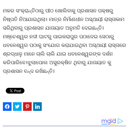
ମକର ସଂକ୍ରାନ୍ତିଠାରୁ ପୀଠ ଖୋଲିବାକୁ ପ୍ରଶାସନ ପକ୍ଷରୁ
ନିଷ୍ପତି ନିଆଯାଇଥିଲା। ମାତ୍ର ନିର୍ମାଣଧୀନ ଅସ୍ଥାୟୀ ରାସ୍ତାକାମ
ସରିଥିବାରୁ ପ୍ରଶାସନ ଯାତାୟାତ ଅନୁମତି ଦେଇଛନ୍ତି।
ମଞ୍ଚେଶ୍ୱର ନଦୀ ଘାଟରୁ ପାଇକରାପୁର ପଠାଦେଇ ସେଠାରୁ
ଧବଳେଶ୍ୱର ପଠାକୁ ସଂଯୋଗ କରାଯାଇଥିବା ଅସ୍ଥାୟୀ ରାସ୍ତାରେ
ଶ୍ରଦ୍ଧାଳୁ ମାନେ ଚାଲି ଚାଲି ଯାଇ ଧବଳେଶ୍ୱରଙ୍କ ଦର୍ଶନ
କରିପାରିବେ।ଝୁଲାପୋଲ ଅସୁରକ୍ଷିତ ଥିବାରୁ ଯାତାୟାତ କୁ
ପ୍ରଶାସନ ବନ୍ଦ ରଖିଛନ୍ତି।