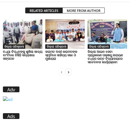
RELATED ARTICLES
MORE FROM AUTHOR
ଜିଲ୍ଲା ପରିକ୍ରମା
ଜିଲ୍ଲା ପରିକ୍ରମା
ଜିଲ୍ଲା ପରିକ୍ରମା
ବନ୍ୟା ବିପନ୍ନଙ୍କୁ ଶୁଖିଲା ଖାଦ୍ୟ
କରାମତ ଅଲୀ କରାମତଙ୍କ
ଜିଲ୍ଲା ଆଇନ ସେବା
ବାଂଟିଲେ ତିହିଡି଼ ସତ୍ୟସାଇ
ସ୍ମୃତିରେ ସାହିତ୍ୟ ସଭା ଓ
ପ୍ରାଧିକରଣ ପକ୍ଷରୁ ନାରାୟଣ
ସଙ୍ଗଠନ
ମୁଶାୟରା
ଚନ୍ଦ୍ର ଉଚ୍ଚ ବିଦ୍ୟାଳୟରେ
ସଚେତନତା କାର୍ଯ୍ୟକ୍ରମ
Adv
Ads