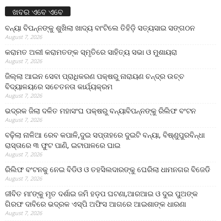
ଖବର ଏବେ ଏବେ
ବନ୍ୟା ବିପନ୍ନଙ୍କୁ ଶୁଖିଲା ଖାଦ୍ୟ ବାଂଟିଲେ ତିହିଡି଼ ସତ୍ୟସାଇ ସଙ୍ଗଠନ
August 7, 2026
କରାମତ ଅଲୀ କରାମତଙ୍କ ସ୍ମୃତିରେ ସାହିତ୍ୟ ସଭା ଓ ମୁଶାୟରା
August 7, 2026
ଜିଲ୍ଲା ଆଇନ ସେବା ପ୍ରାଧିକରଣ ପକ୍ଷରୁ ନାରାୟଣ ଚନ୍ଦ୍ର ଉଚ୍ଚ
ବିଦ୍ୟାଳୟରେ ସଚେତନତା କାର୍ଯ୍ୟକ୍ରମ
August 7, 2026
ଭଦ୍ରକ ଜିଲା ଦଳିତ ମହାସଂଘ ପକ୍ଷରୁ ବନ୍ୟାବିପନ୍ନଙ୍କୁ ରିଲିଫ ବଂଟନ
August 7, 2026
ବଢ଼ିଲା ନାଳିଆ ରେବ କପାଳି,ଦୁଇ ସପ୍ତାହରେ ଦୁଇଟି ବନ୍ୟା, ବିଷ୍ଣୁପୁରବିନ୍ଧା
ରାସ୍ତାରେ ୩ ଫୁଟ ପାଣି, ଇଟାପାଳରେ ଘାଇ
August 7, 2026
ରିଲିଫ ବଂଟନକୁ ନେଇ ବିଡିଓ ଓ ତହସିଲଦାରଙ୍କୁ ଘେରିଲା ଧାମନଗର ବିଜେଡି
August 7, 2026
ଜୀବିତ ମା’ଙ୍କୁ ମୃତ ଦର୍ଶାଇ ଜମି ହଡ଼ପ ଘଟଣା,ଆରଆଇ ଓ ଦୁଇ ପୁଅଙ୍କ
ଗିରଫ ଦାବିରେ ଭଦ୍ରକ ଏସ୍‌ପି ଅଫିସ ଆଗରେ ଆଇଶାଙ୍କ ଧାରଣା
August 7, 2026