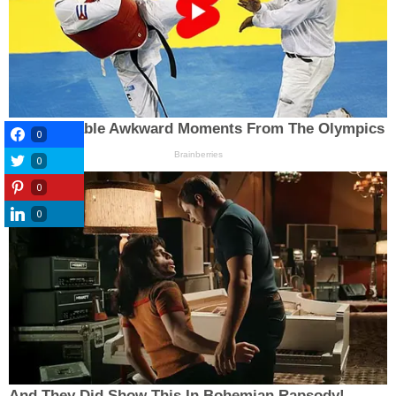
0
0
0
0