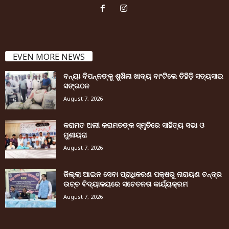
EVEN MORE NEWS
ବନ୍ୟା ବିପନ୍ନଙ୍କୁ ଶୁଖିଲା ଖାଦ୍ୟ ବାଂଟିଲେ ତିହିଡି଼ ସତ୍ୟସାଇ
ସଙ୍ଗଠନ
August 7, 2026
କରାମତ ଅଲୀ କରାମତଙ୍କ ସ୍ମୃତିରେ ସାହିତ୍ୟ ସଭା ଓ
ମୁଶାୟରା
August 7, 2026
ଜିଲ୍ଲା ଆଇନ ସେବା ପ୍ରାଧିକରଣ ପକ୍ଷରୁ ନାରାୟଣ ଚନ୍ଦ୍ର
ଉଚ୍ଚ ବିଦ୍ୟାଳୟରେ ସଚେତନତା କାର୍ଯ୍ୟକ୍ରମ
August 7, 2026