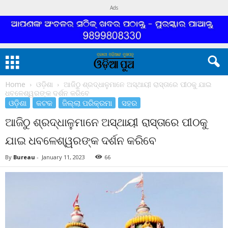
Ads
Home
ଓଡ଼ିଶା
ଆଜିଠୁ ଶ୍ରଦ୍ଧାଳୁମାନେ ଅସ୍ଥାୟୀ ରାସ୍ତାରେ ପୀଠକୁ ଯାଇ
ଧବଳେଶ୍ୱରଙ୍କ ଦର୍ଶନ କରିବେ
ଓଡ଼ିଶା
କଟକ
ଜିଲ୍ଲା ପରିକ୍ରମା
ସହର
ଆଜିଠୁ ଶ୍ରଦ୍ଧାଳୁମାନେ ଅସ୍ଥାୟୀ ରାସ୍ତାରେ ପୀଠକୁ
ଯାଇ ଧବଳେଶ୍ୱରଙ୍କ ଦର୍ଶନ କରିବେ
By
Bureau
-
January 11, 2023
66