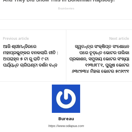
Previous article
Next article
ଆଜି ଶ୍ରୀମନ୍ଦିରରେ
ସ୍ୱତନ୍ତ୍ର ସଂକ୍ଷିପ୍ତ ସଂଶୋଧନ
ମହାପ୍ରଭୁଙ୍କର ବନକଲାଗି ନୀତି :
ପରେ ଚୂଡ଼ାନ୍ତ ଭୋଟର ତାଲିକା
ଅପରାହ୍ନ ୫ ଟା ରୁ ରାତି ୯ ଟା
ପ୍ରକାଶନ, ସମୁଦାୟ ଭୋଟର ସଂଖ୍ୟା
ପର୍ଯ୍ୟନ୍ତ ଚାରିଘଣ୍ଟା ଦର୍ଶନ ବନ୍ଦ
୧୨୩୬୮୮୧, ପୁରୁଷ ଭୋଟର
୬୩୯୭୩୪ ମିହଳା ଭୋଟର ୫୯୬୯୯୧
Bureau
https://www.odiapua.com