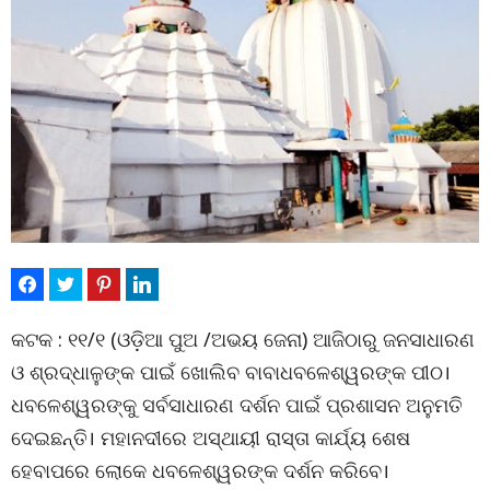
କଟକ : ୧୧/୧ (ଓଡ଼ିଆ ପୁଅ /ଅଭୟ ଜେନା) ଆଜିଠାରୁ ଜନସାଧାରଣ
ଓ ଶ୍ରଦ୍ଧାଳୁଙ୍କ ପାଇଁ ଖୋଲିବ ବାବାଧବଳେଶ୍ୱରଙ୍କ ପୀଠ।
ଧବଳେଶ୍ୱରଙ୍କୁ ସର୍ବସାଧାରଣ ଦର୍ଶନ ପାଇଁ ପ୍ରଶାସନ ଅନୁମତି
ଦେଇଛନ୍ତି। ମହାନଦୀରେ ଅସ୍ଥାୟୀ ରାସ୍ତା କାର୍ଯ୍ୟ ଶେଷ
ହେବାପରେ ଲୋକେ ଧବଳେଶ୍ୱରଙ୍କ ଦର୍ଶନ କରିବେ।