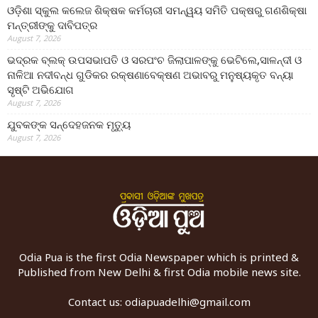
ଓଡ଼ିଶା ସ୍କୁଲ କଲେଜ ଶିକ୍ଷକ କର୍ମଚାରୀ ସମନ୍ୱୟ ସମିତି ପକ୍ଷରୁ ଗଣଶିକ୍ଷା
ମନ୍ତ୍ରୀଙ୍କୁ ଦାବିପତ୍ର
August 7, 2026
ଭଦ୍ରକ ବ୍ଲକ୍ ଉପସଭାପତି ଓ ସରପଂଚ ଜିଲାପାଳଙ୍କୁ ଭେଟିଲେ,ସାଳନ୍ଦୀ ଓ
ନାଳିଆ ନଦୀବନ୍ଧ ଗୁଡିକର ରକ୍ଷଣାବେକ୍ଷଣ ଅଭାବରୁ ମନୁଷ୍ୟକୃତ ବନ୍ୟା
ସୃଷ୍ଟି ଅଭିଯୋଗ
August 7, 2026
ଯୁବକଙ୍କ ସନ୍ଦେହଜନକ ମୃତ୍ୟୁ
August 7, 2026
Odia Pua is the first Odia Newspaper which is printed &
Published from New Delhi & first Odia mobile news site.
Contact us:
odiapuadelhi@gmail.com