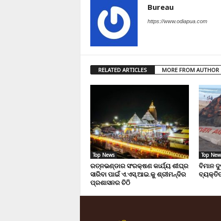
Bureau
https://www.odiapua.com
RELATED ARTICLES
MORE FROM AUTHOR
Top News
Top New
ରତ୍ନଭଣ୍ଡାର ସଂରକ୍ଷଣ କାର୍ଯ୍ୟ ଶୀଘ୍ର
ବିମାନ ଦ
ସାରିବା ପାଇଁ ଏ.ଏସ୍.ଆଇ.କୁ ଶ୍ରୀମନ୍ଦିର
ବ୍ୟକ୍ତିଙ
ପ୍ରଶାସନର ଚିଠି