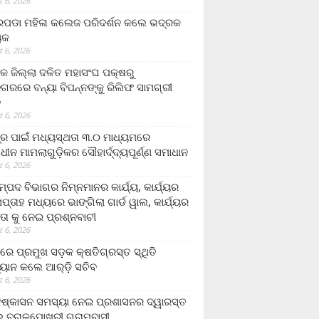
 6, 2026
ଡା ମହିଳା କଲେଜ ପରିଦର୍ଶନ କଲେ ଭଦ୍ରକ
ୟକ
 6, 2026
କ ଜିଲ୍ଲା ଦଳିତ ମହାସଂଘ ପକ୍ଷରୁ
ଗରରେ ବନ୍ୟା ବିପନ୍ନଙ୍କୁ ରିଲିଫ ସାମଗ୍ରୀ
ନ
 6, 2026
ଟ୍ର ପାଇଁ ମଧ୍ୟସ୍ଥତା ୩.୦ ମାଧ୍ୟମରେ
ାଧୀନ ମାମଲାଗୁଡ଼ିକର ସୌହାର୍ଦ୍ଦ୍ୟପୂର୍ଣ୍ଣ ସମାଧାନ
 6, 2026
୍ପଦ ବିଭାଗର ନିମ୍ନମାନର କାର୍ଯ୍ୟ, କାର୍ଯ୍ୟର
୍ତାହ ମଧ୍ୟରେ ଭାଙ୍ଗିଲା ଗାର୍ଡ ୱାଲ, କାର୍ଯ୍ୟର
ତା କୁ ନେଇ ପ୍ରଶ୍ନବାଚୀ
 6, 2026
ାରେ ପ୍ରମୁଖ ସଡ଼କ କ୍ଷତିଗ୍ରସ୍ତ ସ୍ଥିତି
୍ୟାନ କଲେ ଆର୍‌ଡ଼ି ସଚିବ
 6, 2026
ିଷ୍କାସନ ସମସ୍ୟା ନେଇ ପ୍ରଶାସନର ଦ୍ୱାରସ୍ତ
 ବରାଳପୋଖରୀ ଗ୍ରାମବାସୀ