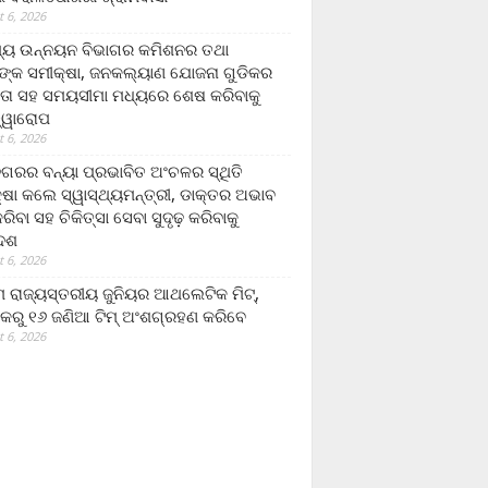
 6, 2026
ମ୍ୟ ଉନ୍ନୟନ ବିଭାଗର କମିଶନର ତଥା
ଙ୍କ ସମୀକ୍ଷା, ଜନକଲ୍ୟାଣ ଯୋଜନା ଗୁଡିକର
ତା ସହ ସମୟସୀମା ମଧ୍ୟରେ ଶେଷ କରିବାକୁ
ତ୍ୱାରୋପ
 6, 2026
ଗରର ବନ୍ୟା ପ୍ରଭାବିତ ଅଂଚଳର ସ୍ଥିତି
୍ଷା କଲେ ସ୍ୱାସ୍ଥ୍ୟମନ୍ତ୍ରୀ, ଡାକ୍ତର ଅଭାବ
ରିବା ସହ ଚିକିତ୍ସା ସେବା ସୁଦୃଢ଼ କରିବାକୁ
ଦେଶ
 6, 2026
 ରାଜ୍ୟସ୍ତରୀୟ ଜୁନିୟର ଆଥଲେଟିକ ମିଟ୍‌,
କରୁ ୧୬ ଜଣିଆ ଟିମ୍ ଅଂଶଗ୍ରହଣ କରିବେ
 6, 2026