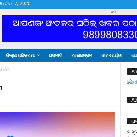
UGUST 7, 2026
Ads
ଜିଲ୍ଲା ପରିକ୍ରମା
ରାଜନୀତି
ମନୋରଞ୍ଜନ
ଜୀବନଚର୍ଯ୍ୟା
ଖେ
ଯୋଜନା
Ad
ା
Ad
ଖ
ଭଣ୍ଡ