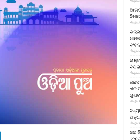
August
ଆଗରପ
ବିଧା
August
ଭଦ୍ର
ଧାମନ
ବଂଟ
August
ରାଷ୍
ବିଚାର
August
ଜଳସମ
ଏକ ସପ
ଗୁଣବ
August
ବନ୍ୟ
ଅନୁଧ
August
ଜଳ ନ
ହେଲେ