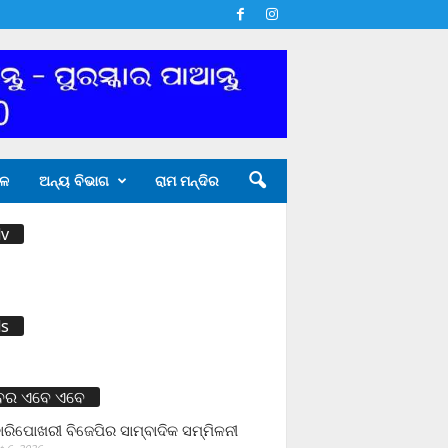
ଳ
ଅନ୍ୟ ବିଭାଗ
ରାମ ମନ୍ଦିର
v
s
ବର ଏବେ ଏବେ
ାରିପୋଖରୀ ବିଜେପିର ସାମ୍ବାଦିକ ସମ୍ମିଳନୀ