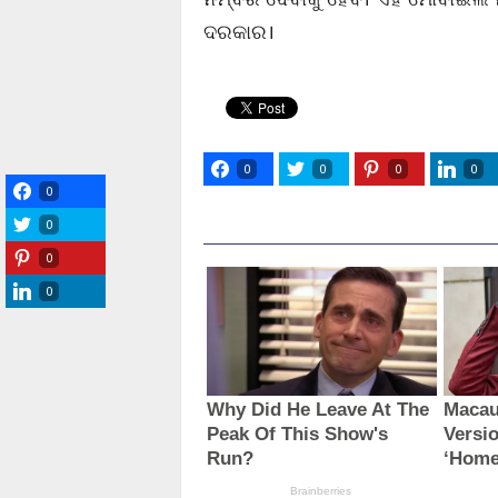
ଦରକାର।
0
0
0
0
0
0
0
0