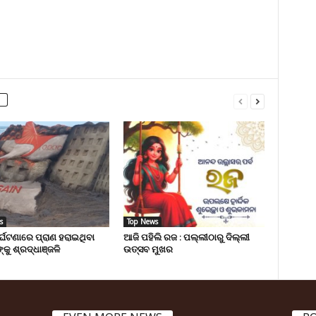
s
Top News
ୁର୍ଘଟଣାରେ ପ୍ରାଣ ହରାଇଥିବା
ଆଜି ପହିଲି ରଜ : ପଲ୍ଲୀଠାରୁ ଦିଲ୍ଲୀ
୍କୁ ଶ୍ରଦ୍ଧାଞ୍ଜଳି
ଉତ୍ସବ ମୁଖର