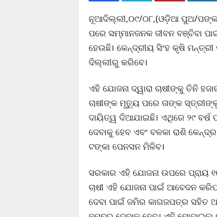
ନୂଆଦିଲ୍ଲୀ,୦୯/୦୮,(ଓଡ଼ିଆ ପୁଅ/ପଙ୍କ
ପରେ ସମ୍ମାନଜନକ ଜୀବନ ବଞ୍ଚିବା ପ
ହେଉଛି। କେନ୍ଦ୍ରୀୟ ସିଂହ କୃଷି ମନ୍ତ
ଦିଲ୍ଲୀରୁ କରିବେ।
ଏହି ଯୋଜନା ଦ୍ୱାରା ଚାଷୀଙ୍କୁ ତିନି ହ
ଚାଷୀଙ୍କ ମୃତ୍ୟୁ ପରେ ତାଙ୍କ ସ୍ତ୍ରୀଙ
ଦାୟିତ୍ୱ ଦିଆଯାଇଛି। ଏଥିରେ ୨୯ ବର୍ଷ ପ
ଦେବାକୁ ହେବ ଏବଂ ବଳକା ରାଶି କେନ୍ଦ୍
ଟଙ୍କା ପେନସନ ମିଳିବ।
ସରକାର ଏହି ଯୋଜନା ଉପରେ ପ୍ରାୟ ୧୦ ହ
ଚାଷୀ ଏହି ଯୋଜନା ପାଇଁ ଆବେଦନ କରିପାର
ଦେବା ପାଇଁ ଜମିର କାଗଜପତ୍ର ସହିତ 
ନମ୍ବର ଦେବାକୁ ହେବ। ଏହି ମୋବାଇଲ ନ