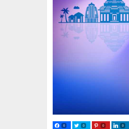
0
0
0
0