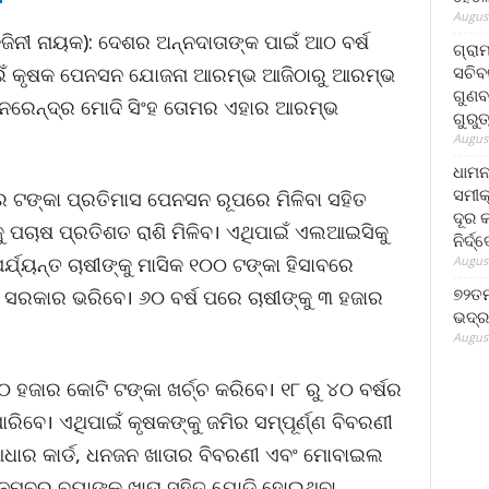
August
ଜିନୀ ନାୟକ): ଦେଶର ଅନ୍ନଦାତାଙ୍କ ପାଇଁ ଆଠ ବର୍ଷ
ଗ୍ରା
ସଚିବ
ାଇଁ କୃଷକ ପେନସନ ଯୋଜନା ଆରମ୍ଭ ଆଜିଠାରୁ ଆରମ୍ଭ
ଗୁଣବ
୍ରୀ ନରେନ୍ଦ୍ର ମୋଦି ସିଂହ ତୋମର ଏହାର ଆରମ୍ଭ
ଗୁରୁ
August
ଧାମନ
ସମୀକ
ଜାର ଟଙ୍କା ପ୍ରତିମାସ ପେନସନ ରୂପରେ ମିଳିବା ସହିତ
ଦୂର କ
୍କୁ ପଚାଷ ପ୍ରତିଶତ ରାଶି ମିଳିବ। ଏଥିପାଇଁ ଏଲଆଇସିକୁ
ନିର୍ଦ୍
ର୍ଯ୍ୟନ୍ତ ଚାଷୀଙ୍କୁ ମାସିକ ୧୦୦ ଟଙ୍କା ହିସାବରେ
August
୭୨ତମ
ର ସରକାର ଭରିବେ। ୬୦ ବର୍ଷ ପରେ ଚାଷୀଙ୍କୁ ୩ ହଜାର
ଭଦ୍ର
August
ଜାର କୋଟି ଟଙ୍କା ଖର୍ଚ୍ଚ କରିବେ। ୧୮ ରୁ ୪୦ ବର୍ଷର
ିବେ। ଏଥିପାଇଁ କୃଷକଙ୍କୁ ଜମିର ସମ୍ପୂର୍ଣ୍ଣ ବିବରଣୀ
ଆଧାର କାର୍ଡ, ଧନଜନ ଖାତାର ବିବରଣୀ ଏବଂ ମୋବାଇଲ
ମ୍ବର ବ୍ୟାଙ୍କ ଖାତା ସହିତ ଯୋଡି ହୋଇଥିବା