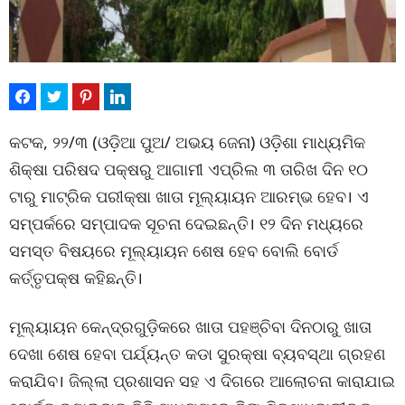
କଟକ, ୨୨/୩ (ଓଡ଼ିଆ ପୁଅ/ ଅଭୟ ଜେନା) ଓଡ଼ିଶା ମାଧ୍ୟମିକ
ଶିକ୍ଷା ପରିଷଦ ପକ୍ଷରୁ ଆଗାମୀ ଏପ୍ରିଲ ୩ ତାରିଖ ଦିନ ୧୦
ଟାରୁ ମାଟ୍ରିକ ପରୀକ୍ଷା ଖାତା ମୂଲ୍ୟାୟନ ଆରମ୍ଭ ହେବ। ଏ
ସମ୍ପର୍କରେ ସମ୍ପାଦକ ସୂଚନା ଦେଇଛନ୍ତି। ୧୨ ଦିନ ମଧ୍ୟରେ
ସମସ୍ତ ବିଷୟରେ ମୂଲ୍ୟାୟନ ଶେଷ ହେବ ବୋଲି ବୋର୍ଡ
କର୍ତ୍ତୃପକ୍ଷ କହିଛନ୍ତି।
ମୂଲ୍ୟାୟନ କେନ୍ଦ୍ରଗୁଡ଼ିକରେ ଖାତା ପହଞ୍ଚିବା ଦିନଠାରୁ ଖାତା
ଦେଖା ଶେଷ ହେବା ପର୍ଯ୍ୟନ୍ତ କଡା ସୁରକ୍ଷା ବ୍ୟବସ୍ଥା ଗ୍ରହଣ
କରାଯିବ। ଜିଲ୍ଲା ପ୍ରଶାସନ ସହ ଏ ଦିଗରେ ଆଲୋଚନା କାରାଯାଇ