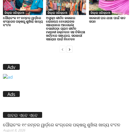
ଜିଲ୍ଲା ପରିକ୍ରମା
ଜିଲ୍ଲା ପରିକ୍ରମା
ଜିଲ୍ଲା ପରିକ୍ରମା
ପୌରାଚଂଳ ୧୯ ନମ୍ବର ୱାର୍ଡ଼ରେ
ଅସୁସ୍ଥ କୀର୍ତନ କଳାକାର
ସରକାରୀ ଘର ଯାହା ପାଇଁ ସାତ
କଂଗ୍ରେସ ପକ୍ଷରୁ ଶୁଖିଲା ଖାଦ୍ୟ
ଲୋକନାଥ ବେହେରାଙ୍କ
ସପନ
ବଂଟନ
ସହାୟତାରେ ଆଗେଇଲା
ବଳାଜୀପଡ଼ା ଗ୍ରାମ କୀର୍ତନ
ମଣ୍ଡଳୀ ରକ୍ତଦାନ ସହ ଚିକିତ୍ସା
ଖର୍ଚ୍ଚରେ ସହଯୋଗ, ସରକାରୀ
ସହାୟତା ପାଇଁ ନିବେଦନ
Adv
Ads
ଖବର ଏବେ ଏବେ
ପୌରାଚଂଳ ୧୯ ନମ୍ବର ୱାର୍ଡ଼ରେ କଂଗ୍ରେସ ପକ୍ଷରୁ ଶୁଖିଲା ଖାଦ୍ୟ ବଂଟନ
August 8, 2026