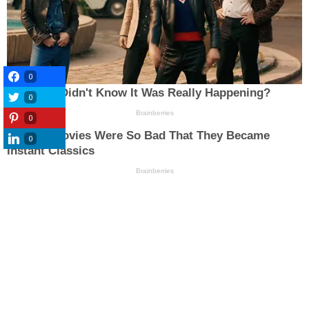
0
0
0
0