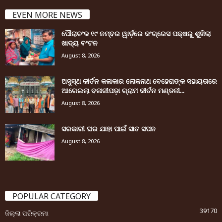
EVEN MORE NEWS
ପୌରାଚଂଳ ୧୯ ନମ୍ବର ୱାର୍ଡ଼ରେ କଂଗ୍ରେସ ପକ୍ଷରୁ ଶୁଖିଲା
ଖାଦ୍ୟ ବଂଟନ
August 8, 2026
ଅସୁସ୍ଥ କୀର୍ତନ କଳାକାର ଲୋକନାଥ ବେହେରାଙ୍କ ସହାୟତାରେ
ଆଗେଇଲା ବଳାଜୀପଡ଼ା ଗ୍ରାମ କୀର୍ତନ ମଣ୍ଡଳୀ...
August 8, 2026
ସରକାରୀ ଘର ଯାହା ପାଇଁ ସାତ ସପନ
August 8, 2026
POPULAR CATEGORY
39170
ଜିଲ୍ଲା ପରିକ୍ରମା