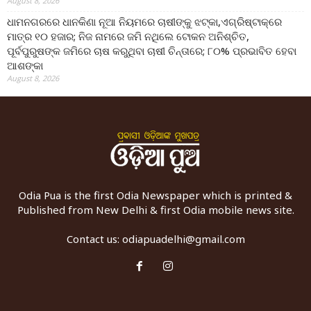
August 8, 2026
ଧାମନଗରରେ ଧାନକିଣା ନୂଆ ନିୟମରେ ଚାଷୀଙ୍କୁ ଝଟ୍‌କା,ଏଗ୍ରିଷ୍ଟାକ୍‌ରେ
ମାତ୍ର ୧୦ ହଜାର; ନିଜ ନାମରେ ଜମି ନଥିଲେ ଟୋକନ ଅନିଶ୍ଚିତ,
ପୂର୍ବପୁରୁଷଙ୍କ ଜମିରେ ଚାଷ କରୁଥିବା ଚାଷୀ ଚିନ୍ତାରେ; ୮୦% ପ୍ରଭାବିତ ହେବା
ଆଶଙ୍କା
August 8, 2026
Odia Pua is the first Odia Newspaper which is printed &
Published from New Delhi & first Odia mobile news site.
Contact us:
odiapuadelhi@gmail.com