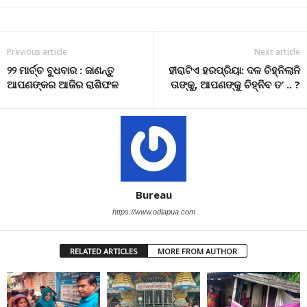
Previous article
Next article
୨୨ ମାର୍ଚ୍ଚ ବୁଧବାର : ଜାଣନ୍ତୁ
ହୀରାଟିଏ ହରପ୍ରିୟା: ଦଳ ଚିହ୍ନିଲାନି
ଆପଣଙ୍କର ଆଜିର ରାଶିଫଳ
ତାଙ୍କୁ, ଆପଣଙ୍କୁ ଚିହ୍ନିବ ତ’ .. ?
Bureau
https://www.odiapua.com
RELATED ARTICLES
MORE FROM AUTHOR