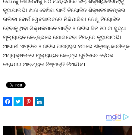
ବୋର୍ଡକୁ ଜଣାଇବାକୁ ଚିଠି ମାଧ୍ୟମରେ ଜିଲା ଶିକ୍ଷାଧିକାରୀଙ୍କୁ
କୁହାଯାଇଛି। ଖାତା ଦେଖିବା ପାଇଁ ନିୟୋଜିତ ଶିକ୍ଷକମାନଙ୍କର
ତାଲିକା ବୋର୍ଡ ୱେବସାଇଟରେ ମିଳିପାରିବ। ତେଣୁ ନିୟୋଜିତ
ହେବାକୁ ଥିବା ଶିକ୍ଷକମାନେ ମାର୍ଚ୍ଚ ୨ ତାରିଖ ଦିନ ୧୦ ଟା ସୁଦ୍ଧା
ମୂଲ୍ୟାୟନ କେନ୍ଦ୍ରରେ ଯୋଗଦେବା ନିମନ୍ତେ କୁହାଯାଇଛି।
ଆଗାମୀ ଏପ୍ରିଲ ୨ ତାରିଖ ଅପରାହ୍ଣ ୨ଟାରେ ଶିକ୍ଷାଧିକାରୀଙ୍କ
ଅଧ୍ୟକ୍ଷତାରେ ମୂଲ୍ୟାୟନ କେନ୍ଦ୍ର ଗୁଡିକରେ ବୈଠକ
କରାଯାଇ ଆବଶ୍ୟକ ନିଷ୍ପତ୍ତି ନିଆଯିବ।