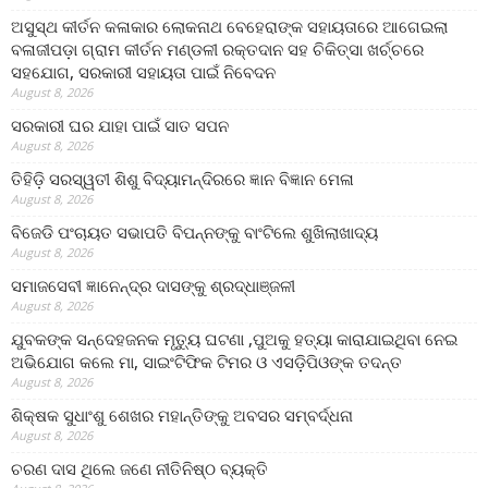
ଅସୁସ୍ଥ କୀର୍ତନ କଳାକାର ଲୋକନାଥ ବେହେରାଙ୍କ ସହାୟତାରେ ଆଗେଇଲା
ବଳାଜୀପଡ଼ା ଗ୍ରାମ କୀର୍ତନ ମଣ୍ଡଳୀ ରକ୍ତଦାନ ସହ ଚିକିତ୍ସା ଖର୍ଚ୍ଚରେ
ସହଯୋଗ, ସରକାରୀ ସହାୟତା ପାଇଁ ନିବେଦନ
August 8, 2026
ସରକାରୀ ଘର ଯାହା ପାଇଁ ସାତ ସପନ
August 8, 2026
ତିହିଡି଼ ସରସ୍ୱତୀ ଶିଶୁ ବିଦ୍ୟାମନ୍ଦିରରେ ଜ୍ଞାନ ବିଜ୍ଞାନ ମେଳା
August 8, 2026
ବିଜେଡି ପଂଚାୟତ ସଭାପତି ବିପନ୍ନଙ୍କୁ ବାଂଟିଲେ ଶୁଖିଲାଖାଦ୍ୟ
August 8, 2026
ସମାଜସେବୀ ଜ୍ଞାନେନ୍ଦ୍ର ଦାସଙ୍କୁ ଶ୍ରଦ୍ଧାଞ୍ଜଳୀ
August 8, 2026
ଯୁବକଙ୍କ ସନ୍ଦେହଜନକ ମୃତ୍ୟୁ ଘଟଣା ,ପୁଅକୁ ହତ୍ୟା କାରାଯାଇଥିବା ନେଇ
ଅଭିଯୋଗ କଲେ ମା, ସାଇଂଟିଫିକ ଟିମର ଓ ଏସଡ଼ିପିଓଙ୍କ ତଦନ୍ତ
August 8, 2026
ଶିକ୍ଷକ ସୁଧାଂଶୁ ଶେଖର ମହାନ୍ତିଙ୍କୁ ଅବସର ସମ୍ବର୍ଦ୍ଧନା
August 8, 2026
ଚରଣ ଦାସ ଥିଲେ ଜଣେ ନୀତିନିଷ୍ଠ ବ୍ୟକ୍ତି