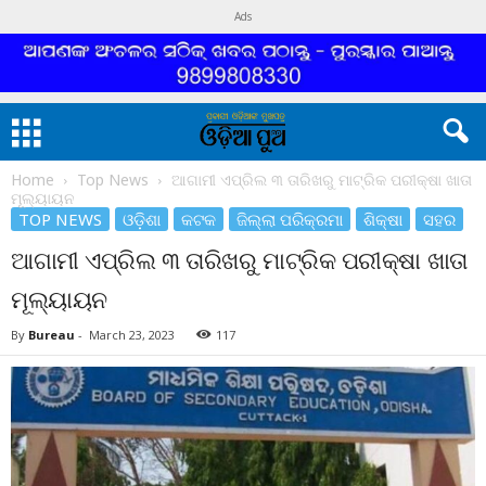
Ads
Home
Top News
ଆଗାମୀ ଏପ୍ରିଲ ୩ ତାରିଖରୁ ମାଟ୍ରିକ ପରୀକ୍ଷା ଖାତା
ମୂଲ୍ୟାୟନ
TOP NEWS
ଓଡ଼ିଶା
କଟକ
ଜିଲ୍ଲା ପରିକ୍ରମା
ଶିକ୍ଷା
ସହର
ଆଗାମୀ ଏପ୍ରିଲ ୩ ତାରିଖରୁ ମାଟ୍ରିକ ପରୀକ୍ଷା ଖାତା
ମୂଲ୍ୟାୟନ
By
Bureau
-
March 23, 2023
117