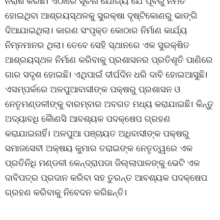
ନିରାଶ କରିଛି। ଏଠାରେ ସୂଚନା ଯୋଗ୍ୟ ଯେ ପୂର୍ବରୁ ନିର୍ମିତ
ହୋଇଥିବା ଆଶ୍ରୟସ୍ଥଳକୁ ସୁରକ୍ଷା ଦୃଷ୍ଟିକୋଣରୁ ଭାଙ୍ଗି
ଦିଆଯାଇଥିଲା। କାରଣ ସଂପୃକ୍ତ କୋଠାର ନିର୍ମାଣ କାର୍ଯ୍ୟ
ନିମ୍ନମାନର ଥିଲା। ତେବେ ସେହି ସ୍ଥାନରେ ଏକ ସୁରକ୍ଷିତ
ଆଶ୍ରୟସ୍ଥଳ ନିର୍ମାଣ କରିବାକୁ ପ୍ରଶାସନର ପ୍ରତିଶୃତି ପାଣିରେ
ଗାର ସଦୃଶ ହୋଇଛି। ଏଥିପାଇଁ ଦୀର୍ଘଦିନ ଧରି ଦାବି ହୋଇଆସୁଛି।
ଏସମ୍ପର୍କରେ ଅଳପୁଆବାସୀଙ୍କ ପକ୍ଷରୁ ପ୍ରଶାସନ ଓ
ନେତୃମଣ୍ଡଳୀଙ୍କୁ ବାରମ୍ବାର ଅବଗତ ମଧ୍ୟ କରାଯାଇଛି। କିନ୍ତୁ
ଅଦ୍ୟାବଧି କୈାଣସି ଆବଶ୍ୟକ ପଦକ୍ଷେପ ଗ୍ରହଣ
କରାଯାଇନାହିଁ। ଅଳପୁଆ ପଞ୍ଚାୟତ ଅଧିବାସୀଙ୍କ ପକ୍ଷରୁ
ସମାଜସେବୀ ଅକ୍ଷୟ କୁମାର ତରାଇଙ୍କ ନେତୃତ୍ୱରେ ଏକ
ପ୍ରତିନିଧି ମଣ୍ଡଳୀ କେନ୍ଦ୍ରାପଡା ଜିଲ୍ଲାପାଳଙ୍କୁ ଭେଟି ଏକ
ଦାବିପତ୍ର ପ୍ରଦାନ କରିବା ସହ ତୁରନ୍ତ ଆବଶ୍ୟକ ପଦକ୍ଷେପ
ଗ୍ରହଣ କରିବାକୁ ନିବେଦନ କରିଛନ୍ତି।