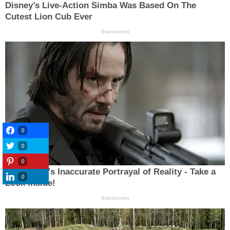
0
0
0
0