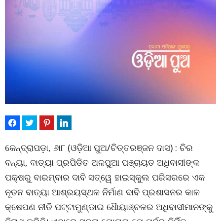
କେନ୍ଦ୍ରାପଡ଼ା, ୬ା୮ (ଓଡ଼ିଆ ପୁଅ/ଚିତ୍ତରଞ୍ଜନ ଦାସ) : ଚିର
ବନ୍ୟା, ବାତ୍ୟା ପ୍ରପିଡିତ ଅଳପୁଆ ପଞ୍ଚାୟତ ଅଧିବାସୀଙ୍କ
ପକ୍ଷରୁ ବାରମ୍ବାର ଦାବି ସତ୍ୱେ ହାଇସ୍କୁଲ ପରିସରରେ ଏକ
ନୂତନ ବାତ୍ୟା ଆଶ୍ରୟସ୍ଥଳ ନିର୍ମାଣ ଦାବି ପ୍ରଶାସନର କାଳ
କ୍ଷେପଣ ନୀତି ପଟ୍ଟାମୁଣ୍ଡାଇ ଧୈାୟାଞ୍ଚଳର ଅଧିବାସୀମାନଙ୍କୁ