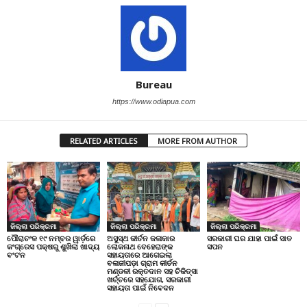
Bureau
https://www.odiapua.com
RELATED ARTICLES
MORE FROM AUTHOR
ଜିଲ୍ଲା ପରିକ୍ରମା
ଜିଲ୍ଲା ପରିକ୍ରମା
ଜିଲ୍ଲା ପରିକ୍ରମା
ପୌରାଚଂଳ ୧୯ ନମ୍ବର ୱାର୍ଡ଼ରେ
ଅସୁସ୍ଥ କୀର୍ତନ କଳାକାର
ସରକାରୀ ଘର ଯାହା ପାଇଁ ସାତ
କଂଗ୍ରେସ ପକ୍ଷରୁ ଶୁଖିଲା ଖାଦ୍ୟ
ଲୋକନାଥ ବେହେରାଙ୍କ
ସପନ
ବଂଟନ
ସହାୟତାରେ ଆଗେଇଲା
ବଳାଜୀପଡ଼ା ଗ୍ରାମ କୀର୍ତନ
ମଣ୍ଡଳୀ ରକ୍ତଦାନ ସହ ଚିକିତ୍ସା
ଖର୍ଚ୍ଚରେ ସହଯୋଗ, ସରକାରୀ
ସହାୟତା ପାଇଁ ନିବେଦନ