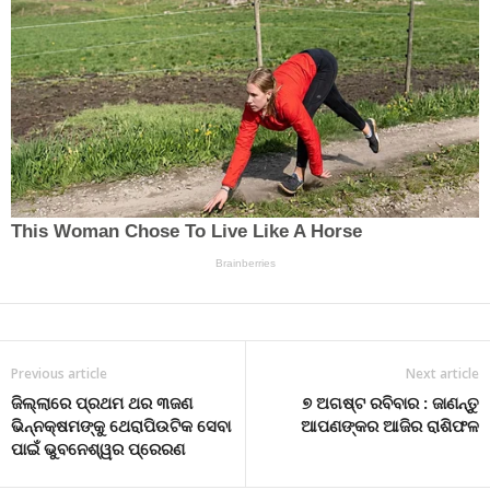
Previous article
Next article
ଜିଲ୍ଲାରେ ପ୍ରଥମ ଥର ୩ଜଣ
୭ ଅଗଷ୍ଟ ରବିବାର : ଜାଣନ୍ତୁ
ଭିନ୍ନକ୍ଷମଙ୍କୁ ଥେରାପିଉଟିକ ସେବା
ଆପଣଙ୍କର ଆଜିର ରାଶିଫଳ
ପାଇଁ ଭୁବନେଶ୍ୱର ପ୍ରେରଣ