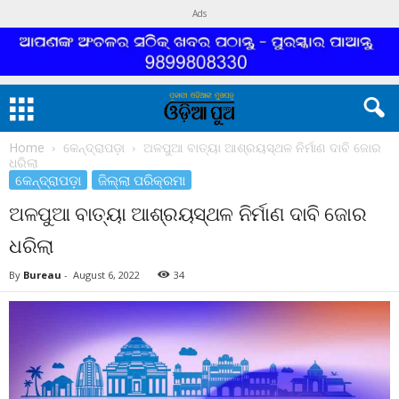
Ads
Home
କେନ୍ଦ୍ରାପଡ଼ା
ଅଳପୁଆ ବାତ୍ୟା ଆଶ୍ରୟସ୍ଥଳ ନିର୍ମାଣ ଦାବି ଜୋର
ଧରିଲା
କେନ୍ଦ୍ରାପଡ଼ା
ଜିଲ୍ଲା ପରିକ୍ରମା
ଅଳପୁଆ ବାତ୍ୟା ଆଶ୍ରୟସ୍ଥଳ ନିର୍ମାଣ ଦାବି ଜୋର
ଧରିଲା
By
Bureau
-
August 6, 2022
34