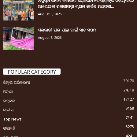
ଅସୁସ୍ଥ କୀର୍ତନ କଳାକାର ଲୋକନାଥ ବେହେରାଙ୍କ ସହାୟତାରେ
ଆଗେଇଲା ବଳାଜୀପଡ଼ା ଗ୍ରାମ କୀର୍ତନ ମଣ୍ଡଳୀ...
August 8, 2026
ସରକାରୀ ଘର ଯାହା ପାଇଁ ସାତ ସପନ
August 8, 2026
POPULAR CATEGORY
39170
ଜିଲ୍ଲା ପରିକ୍ରମା
24318
ଓଡ଼ିଶା
17127
ଭଦ୍ରକ
9169
ଜାତୀୟ
7541
Top News
6275
ରାଜନୀତି
4241