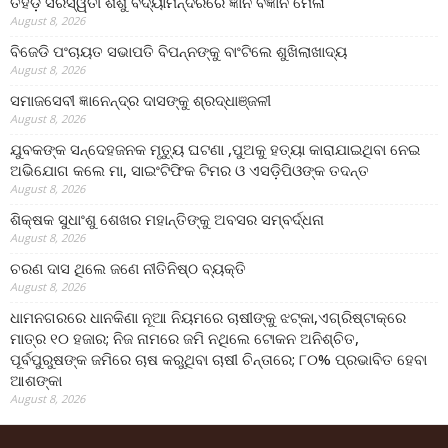
ତିହିଡି଼ ସରସ୍ୱତୀ ଶିଶୁ ବିଦ୍ୟାମନ୍ଦିରରେ ଜ୍ଞାନ ବିଜ୍ଞାନ ମେଳା
August 8, 2026
ବିଜେଡି ପଂଚାୟତ ସଭାପତି ବିପନ୍ନଙ୍କୁ ବାଂଟିଲେ ଶୁଖିଲାଖାଦ୍ୟ
August 8, 2026
ସମାଜସେବୀ ଜ୍ଞାନେନ୍ଦ୍ର ଦାସଙ୍କୁ ଶ୍ରଦ୍ଧାଞ୍ଜଳୀ
August 8, 2026
ଯୁବକଙ୍କ ସନ୍ଦେହଜନକ ମୃତ୍ୟୁ ଘଟଣା ,ପୁଅକୁ ହତ୍ୟା କାରାଯାଇଥିବା ନେଇ
ଅଭିଯୋଗ କଲେ ମା, ସାଇଂଟିଫିକ ଟିମର ଓ ଏସଡ଼ିପିଓଙ୍କ ତଦନ୍ତ
August 8, 2026
ଶିକ୍ଷକ ସୁଧାଂଶୁ ଶେଖର ମହାନ୍ତିଙ୍କୁ ଅବସର ସମ୍ବର୍ଦ୍ଧନା
August 8, 2026
ଚରଣ ଦାସ ଥିଲେ ଜଣେ ନୀତିନିଷ୍ଠ ବ୍ୟକ୍ତି
August 8, 2026
ଧାମନଗରରେ ଧାନକିଣା ନୂଆ ନିୟମରେ ଚାଷୀଙ୍କୁ ଝଟ୍‌କା,ଏଗ୍ରିଷ୍ଟାକ୍‌ରେ
ମାତ୍ର ୧୦ ହଜାର; ନିଜ ନାମରେ ଜମି ନଥିଲେ ଟୋକନ ଅନିଶ୍ଚିତ,
ପୂର୍ବପୁରୁଷଙ୍କ ଜମିରେ ଚାଷ କରୁଥିବା ଚାଷୀ ଚିନ୍ତାରେ; ୮୦% ପ୍ରଭାବିତ ହେବା
ଆଶଙ୍କା
August 8, 2026