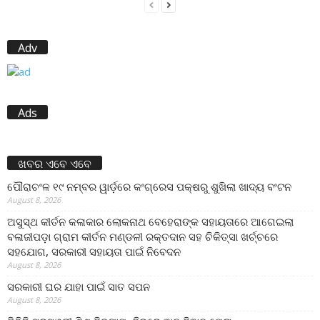
Adv
Ads
ଖବର ଏବେ ଏବେ
ପୌରାଚଂଳ ୧୯ ନମ୍ବର ୱାର୍ଡ଼ରେ କଂଗ୍ରେସ ପକ୍ଷରୁ ଶୁଖିଲା ଖାଦ୍ୟ ବଂଟନ
August 8, 2026
ଅସୁସ୍ଥ କୀର୍ତନ କଳାକାର ଲୋକନାଥ ବେହେରାଙ୍କ ସହାୟତାରେ ଆଗେଇଲା
ବଳାଜୀପଡ଼ା ଗ୍ରାମ କୀର୍ତନ ମଣ୍ଡଳୀ ରକ୍ତଦାନ ସହ ଚିକିତ୍ସା ଖର୍ଚ୍ଚରେ
ସହଯୋଗ, ସରକାରୀ ସହାୟତା ପାଇଁ ନିବେଦନ
August 8, 2026
ସରକାରୀ ଘର ଯାହା ପାଇଁ ସାତ ସପନ
August 8, 2026