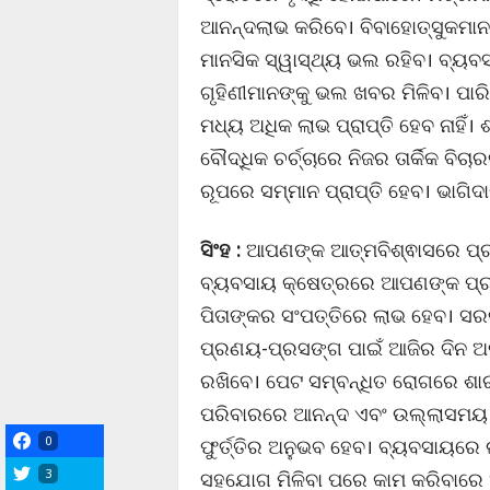
ଆନନ୍ଦଲାଭ କରିବେ। ବିବାହୋତ୍ସୁକମାନ
ମାନସିକ ସ୍ୱାସ୍ଥ୍ୟ ଭଲ ରହିବ। ବ୍ୟବ
ଗୃହିଣୀମାନଙ୍କୁ ଭଲ ଖବର ମିଳିବ। ପାର
ମଧ୍ୟ ଅଧିକ ଲାଭ ପ୍ରାପ୍ତି ହେବ ନାହିଁ
ବୌଦ୍ଧିକ ଚର୍ଚ୍ଚାରେ ନିଜର ତାର୍କିକ ବି
ରୂପରେ ସମ୍ମାନ ପ୍ରାପ୍ତି ହେବ। ଭାଗି
ସିଂହ :
ଆପଣଙ୍କ ଆତ୍ମବିଶ୍ଵାସରେ ପ୍ରତ୍
ବ୍ୟବସାୟ କ୍ଷେତ୍ରରେ ଆପଣଙ୍କ ପ୍ରତ
ପିତାଙ୍କର ସଂପତ୍ତିରେ ଲାଭ ହେବ। ସ
ପ୍ରଣୟ-ପ୍ରସଙ୍ଗ ପାଇଁ ଆଜିର ଦିନ ଅ
ରଖିବେ। ପେଟ ସମ୍ବନ୍ଧିତ ରୋଗରେ ଶାର
ପରିବାରରେ ଆନନ୍ଦ ଏବଂ ଉଲ୍ଲାସମୟ ବ
0
ଫୁର୍ତ୍ତିର ଅନୁଭବ ହେବ। ବ୍ୟବସାୟରେ 
3
ସହଯୋଗ ମିଳିବା ପରେ କାମ କରିବାରେ ଆ