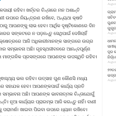
August
ାୟୀ ରହିବ। ଖର୍ଚ୍ଚର ଚିନ୍ତାରେ ମନ ଅଶାନ୍ତି
ଗ୍ରା
ସଚିବ
ବାଣୀ ଉପରେ ନିୟନ୍ତ୍ରଣ ରଖିବେ, ଅନ୍ୟଥା କ୍ଷତି
ଗୁଣବ
ାରୁ ଆପଣଙ୍କୁ ଲାଭ ହେବ। ଆର୍ଥିକ ଦୃଷ୍ଟିକୋଣରେ ଦିନ
ଗୁରୁ
ର ସଙ୍କଟରେ ନ ପଡ଼ନନ୍ତୁ ସେଥିପାଇଁ ଦେଖିଚାହିଁ
August
 କ୍ଷେତ୍ରରେ ଆଜି ଅଧିକାରୀମାନଙ୍କ ସାଙ୍ଗରେ ଉଗ୍ର
ଧାମନ
ସମୀକ
ହେବାର ସମ୍ଭାବନା ଅଛି। ଗୃହସ୍ଥଜୀବନରେ ଆନନ୍ଦପୂର୍ଣ୍ଣ
ଦୂର କ
୍ବା ମାଙ୍ଗଳିକ ପ୍ରସଙ୍ଗରେ ଆପଣଙ୍କ ଉପସ୍ଥିତି ରହିବ।
ନିର୍ଦ୍
August
୭୨ତମ
ଭଦ୍ର
୍ଵାସ୍ଥ୍ୟ ଭଲ ରହିବ। ଉତ୍ସାହ ଗୁଣ କୌଣସି ମଧ୍ୟ
August
ାରେ ସହାଯକ ହେବ। ଆପଣଙ୍କପାଇଁ କାର୍ଯ୍ୟ ପ୍ରତି
ସମ୍ଭାବନା ଅଛି। ଆପଣଙ୍କ ଭାବନାତ୍ମକ ଚିନ୍ତାଯୋଗୁଁ
ି। ନୂଆ କାର୍ଯ୍ୟର ପ୍ରାରମ୍ଭ ଆଜି କରନ୍ତୁ ନାହିଁ। ବାଣୀ
 ପରାମର୍ଶ। ଖାଇବା ପିଇବା ଉପରେ ଧ୍ୟାନ ରଖିବେ।