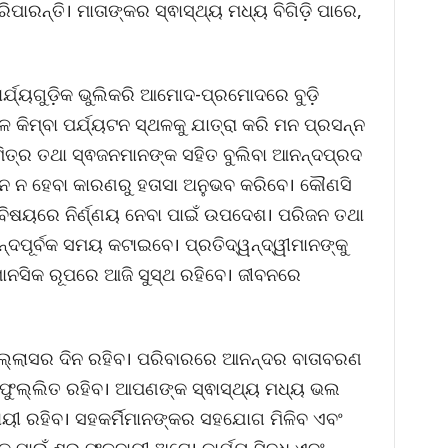
ାରନ୍ତି। ମାତାଙ୍କର ସ୍ଵାସ୍ଥ୍ୟ ମଧ୍ୟ ବିଗିଡ଼ି ପାରେ,
ର୍ଯ୍ୟଗୁଡ଼ିକ ଭୁଲିକରି ଆମୋଦ-ପ୍ରମୋଦରେ ବୁଡ଼ି
କିମ୍ବା ପର୍ଯ୍ୟଟନ ସ୍ଥଳକୁ ଯାତ୍ରା କରି ମନ ପ୍ରସନ୍ନ
ମିତ୍ର ତଥା ସ୍ଵଜନମାନଙ୍କ ସହିତ ବୁଲିବା ଆନନ୍ଦପ୍ରଦ
ପନ୍ନ ନ ହେବା କାରଣରୁ ହତାସା ଅନୁଭବ କରିବେ। କୌଣସି
ା’ ବିଷୟରେ ନିର୍ଣ୍ଣୟ ନେବା ପାଇଁ ଉପଦେଶ। ପରିଜନ ତଥା
ପୂର୍ବକ ସମୟ କଟାଇବେ। ପ୍ରତିଦ୍ୱନ୍ଦ୍ୱୀମାନଙ୍କୁ
ମାନସିକ ରୂପରେ ଆଜି ସୁସ୍ଥ ରହିବେ। ଜୀବନରେ
ଲ୍ଲାସର ଦିନ ରହିବ। ପରିବାରରେ ଆନନ୍ଦର ବାତାବରଣ
ରଫୁଲ୍ଲିତ ରହିବ। ଆପଣଙ୍କ ସ୍ଵାସ୍ଥ୍ୟ ମଧ୍ୟ ଭଲ
ୟୀ ରହିବ। ସହକର୍ମିମାନଙ୍କର ସହଯୋଗ ମିଳିବ ଏବଂ