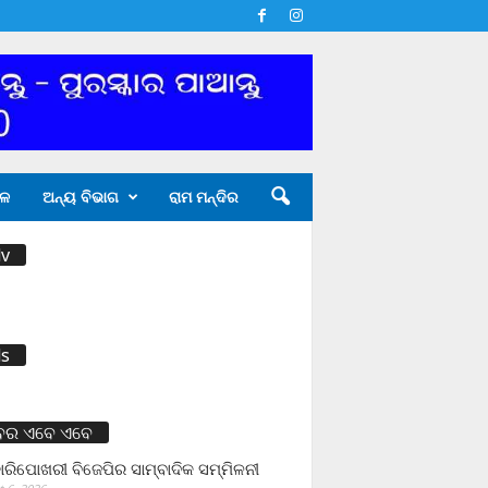
ଳ
ଅନ୍ୟ ବିଭାଗ
ରାମ ମନ୍ଦିର
v
s
ବର ଏବେ ଏବେ
ାରିପୋଖରୀ ବିଜେପିର ସାମ୍ବାଦିକ ସମ୍ମିଳନୀ