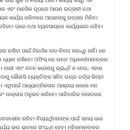
 ପାଇଁ ଶୁଭ ଫଳଦାୟୀ ଅଟେ। କାର୍ଯ୍ୟ ସିଦ୍ଧି ଏବଂ
ୀରିକ ଏବଂ ମାନସିକ ରୂପରେ ଆପଣ ଉତ୍ସାହୀ ତଥା
ୟେକ କାର୍ଯ୍ୟ କରିବାରେ ଆପଣଙ୍କୁ ଉତ୍ସାହ ମିଳିବ।
 ରହିବେ। ଘରେ ତଥା ବ୍ୟବସାୟରେ କାର୍ଯ୍ୟଭାର ରହିବ।
ଇ ରଖିବା ପାଇଁ ନିରର୍ଥକ ବାଦ-ବିବାଦ କରନ୍ତୁ ନାହିଁ। ଧନ
ାର ଧ୍ୟାନ ରଖିବେ। ଅଫିସ୍ ରେ ଉଚ୍ଚ ଅଧିକାରୀମାନଙ୍କର
। ବାଣୀ ଏବଂ ବଚନ କାରଣରୁ ଭ୍ରାନ୍ତି ନ ହେଉ, ଏହାର
ବାରୁ କୌଣସି ବ୍ୟକ୍ତିଙ୍କ ସହିତ ଉଗ୍ର ଚର୍ଚ୍ଚା କିମ୍ବା
ବ। ଏଥିପାଇଁ ଆଧ୍ୟାତ୍ମିକତାର ଆଶ୍ରୟ ନେଲେ ମନ
ି ଏବଂ ଉଲ୍ଲାସ ଅନୁଭବ କରିବେ। ପାରିବାରିକ ବାତାବରଣ
ଦନଶୀଳ ରହିବ। ବିଦ୍ୟାର୍ଥିମାନଙ୍କ ପାଇଁ ସମୟ ଭଲ
୍ଯ୍ୟ ଭଲ ଭାବରେ ସଂପନ୍ନ ହେବ। ମହିଳାମାନଙ୍କର