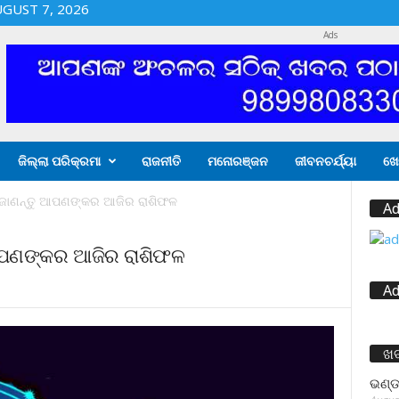
UGUST 7, 2026
Ads
ଜିଲ୍ଲା ପରିକ୍ରମା
ରାଜନୀତି
ମନୋରଞ୍ଜନ
ଜୀବନଚର୍ଯ୍ୟା
ଖେ
 ଜାଣନ୍ତୁ ଆପଣଙ୍କର ଆଜିର ରାଶିଫଳ
Ad
 ଆପଣଙ୍କର ଆଜିର ରାଶିଫଳ
Ad
ଖ
ଭଣ୍ଡ