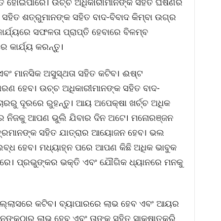
ିତ ହୋଇପାରେ। ଉଚ୍ଚ ଅଧିକାରୀମାନଙ୍କ ସହିତ ଘର୍ଷଣର
ସହିତ ଶତ୍ରୁମାନଙ୍କ ସହିତ ବାଦ-ବିବାଦ କିମ୍ବା ଉଗ୍ର
କାର୍ଯ୍ୟରେ ସଫଳତା ପ୍ରାପ୍ତି ହେବାରେ ବିଳମ୍ବ
 କାର୍ଯ୍ୟ କରନ୍ତୁ।
ବଂ ମାନସିକ ଅସୁସ୍ଥତା ସହିତ କଟିବ। ଈଷ୍ଟ
ାରଣ ହେବ। ଉଚ୍ଚ ଅଧିକାରୀମାନଙ୍କ ସହିତ ବାଦ-
ିଚାରରୁ ଦୂରରେ ରୁହନ୍ତୁ। ଆୟ ଅପେକ୍ଷା ଖର୍ଚ୍ଚ ଅଧିକ
ିଜକୁ ଆପଣ ଭୁଲି ଯିବାର ଦିନ ଅଟେ। ମନୋରଞ୍ଜନ
ମିତ୍ରମାନଙ୍କ ସହିତ ଯାତ୍ରାର ଆୟୋଜନ ହେବ। ଭଲ
ବ୍ଧ ହେବ। ମଧ୍ୟାହ୍ନ ପରେ ଆପଣ କିଛି ଅଧିକ ଭାବୁକ
ପାରେ। ପ୍ରଭୁଙ୍କର ଭକ୍ତି ଏବଂ ଯୌଗିକ ଧ୍ୟାନରେ ମନକୁ
ଲ୍ଲାସରେ କଟିବ। ବ୍ୟାପାରରେ ଲାଭ ହେବ ଏବଂ ଆୟର
ନଙ୍କଠାରୁ ଲାଭ ହେବ ଏବଂ ତାଙ୍କ ସହିତ ସାକ୍ଷାତକରି