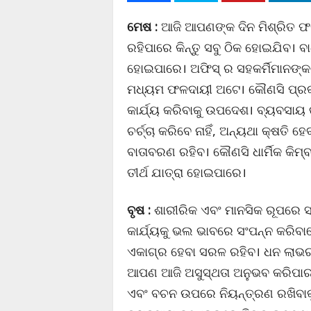
ମେଷ :
ଆଜି ଆପଣଙ୍କ ଦିନ ମିଶ୍ରିତ ଫଳଦ
ରହିପାରେ କିନ୍ତୁ ସବୁ ଠିକ ହୋଇଯିବ। 
ହୋଇପାରେ। ଅଫିସ୍ ର ସହକର୍ମିମାନଙ୍କଠ
ମଧ୍ୟମ ଫଳଦାୟୀ ଅଟେ। କୌଣସି ପ୍ରକାର
କାର୍ଯ୍ୟ କରିବାକୁ ଉପଦେଶ। ବ୍ୟବସାୟ
ଚର୍ଚ୍ଚା କରିବେ ନାହିଁ, ଅନ୍ୟଥା କ୍ଷତି 
ବାତାବରଣ ରହିବ। କୌଣସି ଧାର୍ମିକ କିମ
ତୀର୍ଥ ଯାତ୍ରା ହୋଇପାରେ।
ବୃଷ :
ଶାରୀରିକ ଏବଂ ମାନସିକ ରୂପରେ ସ
କାର୍ଯ୍ୟକୁ ଭଲ ଭାବରେ ସଂପନ୍ନ କରିବ
ଏକାଗ୍ର ହେବା ସରଳ ରହିବ। ଧନ ଲାଭର 
ଆପଣ ଆଜି ଅସୁସ୍ଥତା ଅନୁଭବ କରିପାରନ୍ତ
ଏବଂ ବଚନ ଉପରେ ନିୟନ୍ତ୍ରଣ ରଖିବାକୁ