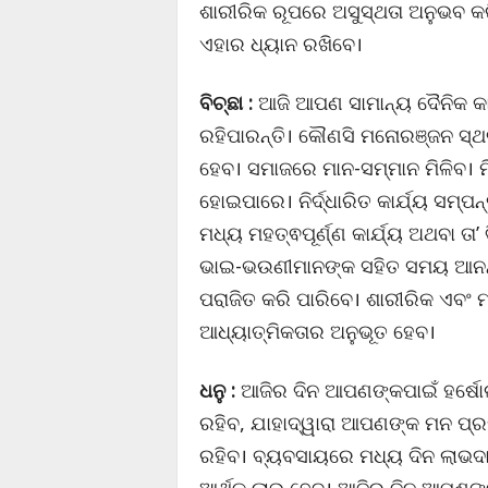
ଶାରୀରିକ ରୂପରେ ଅସୁସ୍ଥତା ଅନୁଭବ କରିପ
ଏହାର ଧ୍ୟାନ ରଖିବେ।
ବିଚ୍ଛା :
ଆଜି ଆପଣ ସାମାନ୍ୟ ଦୈନିକ କା
ରହିପାରନ୍ତି। କୌଣସି ମନୋରଞ୍ଜନ ସ୍ଥଳ 
ହେବ। ସମାଜରେ ମାନ-ସମ୍ମାନ ମିଳିବ। 
ହୋଇପାରେ। ନିର୍ଦ୍ଧାରିତ କାର୍ଯ୍ୟ ସମ୍
ମଧ୍ୟ ମହତ୍ଵପୂର୍ଣ୍ଣ କାର୍ଯ୍ୟ ଅଥବା ତ
ଭାଇ-ଭଉଣୀମାନଙ୍କ ସହିତ ସମୟ ଆନନ୍ଦ
ପରାଜିତ କରି ପାରିବେ। ଶାରୀରିକ ଏବଂ 
ଆଧ୍ୟାତ୍ମିକତାର ଅନୁଭୂତ ହେବ।
ଧନୁ :
ଆଜିର ଦିନ ଆପଣଙ୍କପାଇଁ ହର୍ଷୋ
ରହିବ, ଯାହାଦ୍ୱାରା ଆପଣଙ୍କ ମନ ପ୍
ରହିବ। ବ୍ୟବସାୟରେ ମଧ୍ୟ ଦିନ ଲାଭଦା