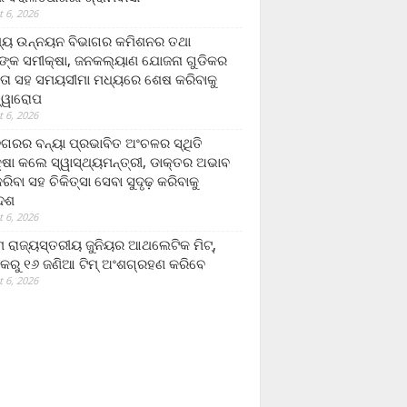
 6, 2026
ମ୍ୟ ଉନ୍ନୟନ ବିଭାଗର କମିଶନର ତଥା
ଙ୍କ ସମୀକ୍ଷା, ଜନକଲ୍ୟାଣ ଯୋଜନା ଗୁଡିକର
ତା ସହ ସମୟସୀମା ମଧ୍ୟରେ ଶେଷ କରିବାକୁ
ତ୍ୱାରୋପ
 6, 2026
ଗରର ବନ୍ୟା ପ୍ରଭାବିତ ଅଂଚଳର ସ୍ଥିତି
୍ଷା କଲେ ସ୍ୱାସ୍ଥ୍ୟମନ୍ତ୍ରୀ, ଡାକ୍ତର ଅଭାବ
ରିବା ସହ ଚିକିତ୍ସା ସେବା ସୁଦୃଢ଼ କରିବାକୁ
ଦେଶ
 6, 2026
 ରାଜ୍ୟସ୍ତରୀୟ ଜୁନିୟର ଆଥଲେଟିକ ମିଟ୍‌,
କରୁ ୧୬ ଜଣିଆ ଟିମ୍ ଅଂଶଗ୍ରହଣ କରିବେ
 6, 2026