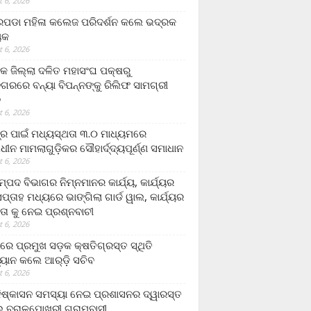
 6, 2026
ଡା ମହିଳା କଲେଜ ପରିଦର୍ଶନ କଲେ ଭଦ୍ରକ
ୟକ
 6, 2026
କ ଜିଲ୍ଲା ଦଳିତ ମହାସଂଘ ପକ୍ଷରୁ
ଗରରେ ବନ୍ୟା ବିପନ୍ନଙ୍କୁ ରିଲିଫ ସାମଗ୍ରୀ
ନ
 6, 2026
ଟ୍ର ପାଇଁ ମଧ୍ୟସ୍ଥତା ୩.୦ ମାଧ୍ୟମରେ
ାଧୀନ ମାମଲାଗୁଡ଼ିକର ସୌହାର୍ଦ୍ଦ୍ୟପୂର୍ଣ୍ଣ ସମାଧାନ
 6, 2026
୍ପଦ ବିଭାଗର ନିମ୍ନମାନର କାର୍ଯ୍ୟ, କାର୍ଯ୍ୟର
୍ତାହ ମଧ୍ୟରେ ଭାଙ୍ଗିଲା ଗାର୍ଡ ୱାଲ, କାର୍ଯ୍ୟର
ତା କୁ ନେଇ ପ୍ରଶ୍ନବାଚୀ
 6, 2026
ାରେ ପ୍ରମୁଖ ସଡ଼କ କ୍ଷତିଗ୍ରସ୍ତ ସ୍ଥିତି
୍ୟାନ କଲେ ଆର୍‌ଡ଼ି ସଚିବ
 6, 2026
ିଷ୍କାସନ ସମସ୍ୟା ନେଇ ପ୍ରଶାସନର ଦ୍ୱାରସ୍ତ
 ବରାଳପୋଖରୀ ଗ୍ରାମବାସୀ