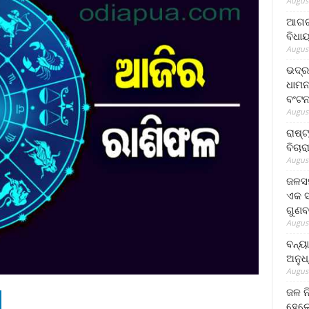
August
ଆଗରପ
ବିଧା
August
ଭଦ୍ର
ଧାମନ
ବଂଟ
August
ରାଷ୍
ବିଚାର
August
ଜଳସମ
ଏକ ସପ
ଗୁଣବ
August
ବନ୍ୟ
ଅନୁଧ
August
ଜଳ ନ
ହେଲେ