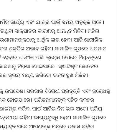
୍ମିକ କାର୍ଯ୍ୟ ଏବଂ ଯାତ୍ରା ପାଇଁ ସମୟ ଅନୁକୂଳ ଅଟେ।
ୋଇଥିବା ସାକ୍ଷାତର କାରଣରୁ ଆନନ୍ଦ ମିଳିବ। ମହିଳା
ଉଣୀମାନଙ୍କଠାରୁ ଆର୍ଥିକ ଲାଭ ହେବ। ଆଜି ଶାରୀରିକ
ଚେତନା ଶକ୍ତିର ଅଭାବ ରହିବ। ସାମାଜିକ ରୂପରେ ଅପମାନ
ି ହେବାର ଆଶଂକା ଅଛି। କ୍ରୋଧ ଉପରେ ନିୟନ୍ତ୍ରଣ
 କାରଣରୁ ନିରାଶା ହୋଇପାରେ। ସ୍ଵାଦିଷ୍ଟ ଭୋଜନର
ରର କ୍ରୟ ମଧ୍ୟ କରିବେ। ବାହନ ସୁଖ ମିଳିବ।
ୁ ଉପଦେଶ। ସରକାର ବିରୋଧୀ ପ୍ରବୃତ୍ତି ଏବଂ କ୍ରୋଧରୁ
୍ଟକାରକ ହୋଇପାରେ। ପରିଜନମାନଙ୍କ ସହିତ କଳହର
ୁଭାରମ୍ଭ କରିବା ପାଇଁ ଆଜିର ଦିନ ଭଲ ଅଟେ। ପ୍ରିୟ
୍ଦଦାୟୀ ରହିବ। ଭାଗ୍ୟବୃଦ୍ଧି ହେବ। ସାମାଜିକ ରୂପରେ
ୁ ମଧ୍ୟାହ୍ନ ପରେ ଆପଣଙ୍କ ମନରେ ଉଦାସ ରହିବ।