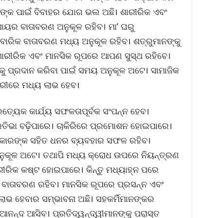
ଙ୍କ ପାଇଁ ବିବାହର ଯୋଗ ଭଲ ଅଛି। ଶାରୀରିକ ଏବଂ
ସାୟର ବାତାବରଣ ଅନୁକୂଳ ରହିବ। ମା’ ଘରୁ
ିବାରିକ ବାତାବରଣ ମଧ୍ୟ ଅନୁକୂଳ ରହିବ। ଶତ୍ରୁମାନଙ୍କୁ
। ଶାରୀରିକ ଏବଂ ମାନସିକ ରୂପରେ ଆପଣ ସୁସ୍ଥ ରହିବେ।
ଚାରକୁ ପ୍ରଦାନ କରିବା ପାଇଁ ସମୟ ଅନୁକୂଳ ଅଟେ। ସାମାଜିକ
ଦାରୀରେ ମଧ୍ୟ ଲାଭ ହେବ।
ୟେକ କାର୍ଯ୍ୟ ସଫଳତାପୂର୍ବକ ସଂପନ୍ନ ହେବ।
ିଭା ବଢ଼ିପାରେ। ଚାକିରିରେ ପ୍ରମୋଶନ ହୋଇପାରେ।
ରକାରଙ୍କ ସହିତ ଧନର ବ୍ୟବହାର ସଫଳ ରହିବ।
ନୁକୂଳ ଅଟେ। ତଥାପି ମଧ୍ୟ କ୍ରୋଧ ଉପରେ ନିୟନ୍ତ୍ରଣ
ୀରିକ କଷ୍ଟ ହୋଇପାରେ। କିନ୍ତୁ ମଧ୍ୟାହ୍ନ ପରେ
ାତାବରଣ ରହିବ। ମାନସିକ ରୂପରେ ପ୍ରସନ୍ନ ଏବଂ
ଲାଭ ହେବାର ସମ୍ଭାବନା ଅଛି। ସହକର୍ମିମାନଙ୍କର
ନନ୍ଦ ଆସିବ। ପ୍ରତିଦ୍ୱନ୍ଦ୍ୱୀମାନଙ୍କୁ ପରାସ୍ତ