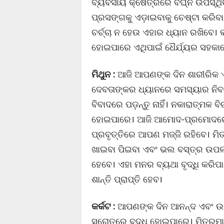
ବ୍ୟବସାୟ କ୍ଷେତ୍ରରେ ବିଘ୍ନ ଉପସ୍ଥ
ପ୍ରସଙ୍ଗକୁ ଏଡ଼ାଇବାକୁ ଚେଷ୍ଟା କରିବା 
ଚର୍ଚ୍ଚା ନ ହେଉ ଏହାର ଧ୍ୟାନ ରଖିବେ। 
ହୋଇପାରେ ଏଥିପାଇଁ ଧୈର୍ଯ୍ୟର ସହକାରେ
ମିଥୁନ :
ଆଜି ଆପଣଙ୍କ ଦିନ ଶାରୀରିକ ଏ
ଦେବତାଙ୍କର ଧ୍ୟାନରେ ସମସ୍ୟାର ନିବ
ବିବାଦରେ ପଡ଼ନ୍ତୁ ନାହିଁ। ନକାରାତ୍ମକ ବ
ହୋଇପାରେ। ଆଜି ଆମୋଦ-ପ୍ରମୋଦରେ ନ
ପ୍ରବୃତ୍ତିରେ ଆପଣ ମଜ୍ଜି ରହିବେ। 
ଖାଇବା ପିଇବା ଏବଂ ଭଲ ବସ୍ତ୍ର ଉପଲ
ହେବେ। ଏହା ମନର ବ୍ୟଥା ବୃଦ୍ଧି କରି
ଶାନ୍ତି ପ୍ରାପ୍ତି ହେବ।
କର୍କଟ :
ଆପଣଙ୍କ ଦିନ ଆନନ୍ଦ ଏବଂ ଉ
ସ୍ରୋତରେ ବୃଦ୍ଧି ହୋଇପାରେ। ମିତ୍ରମା