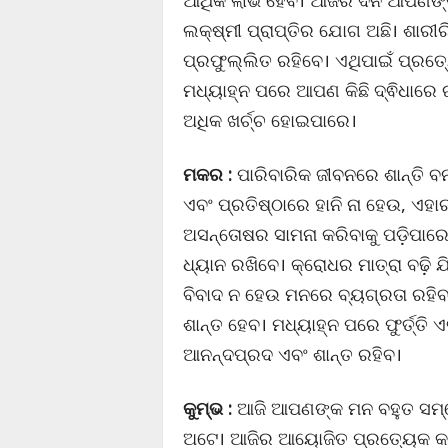
ଆର୍ଥିକ ଲାଭ ହେବ। ଆଜିର ଦିନ ଆପଣଙ୍କ
ଲକ୍ଷ୍ମୀ ପ୍ରାପ୍ତିର ଯୋଗ ଅଛି। ଶାର
ପ୍ରଫୁଲ୍ଲିତ ରହିବେ। ଏଥିପାଇଁ ପ୍ରତ୍
ମଧ୍ୟାହ୍ନ ପରେ ଆପଣ କିଛି ଦ୍ଵିଧାରେ
ଅଧିକ ଖର୍ଚ୍ଚ ହୋଇପାରେ।
ମକର :
ପାରିବାରିକ ଜୀବନରେ ଶାନ୍ତି ବନା
ଏବଂ ପ୍ରତିଷ୍ଠାରେ ହାନି ନା ହେଉ, ଏହ
ଅସନ୍ତୋଷର ସାମନା କରିବାକୁ ପଡ଼ିପାରେ
ଧ୍ୟାନ ରଖିବେ। କ୍ରୋଧର ମାତ୍ରା ବଢ଼ି ଯି
ବିବାଦ ନ ହେଉ ମନରେ ବ୍ୟଗ୍ରତା ରହି
ଶାନ୍ତ ହେବ। ମଧ୍ୟାହ୍ନ ପରେ ଫୁର୍ତ୍ତ
ଆନନ୍ଦପ୍ରଦ ଏବଂ ଶାନ୍ତ ରହିବ।
କୁମ୍ଭ :
ଆଜି ଆପଣଙ୍କ ମନ ବହୁତ ସମ୍ବେ
ଅଟେ। ଆଜିର ଆୟୋଜିତ ପ୍ରତ୍ୟେକ କାର