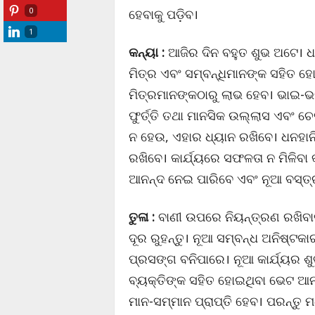
0
ହେବାକୁ ପଡ଼ିବ।
1
କନ୍ୟା :
ଆଜିର ଦିନ ବହୁତ ଶୁଭ ଅଟେ। ଧାର
ମିତ୍ର ଏବଂ ସମ୍ବନ୍ଧିମାନଙ୍କ ସହିତ ହ
ମିତ୍ରମାନଙ୍କଠାରୁ ଲାଭ ହେବ। ଭାଇ-ଭ
ଫୁର୍ତ୍ତି ତଥା ମାନସିକ ଉଲ୍ଲାସ ଏବଂ 
ନ ହେଉ, ଏହାର ଧ୍ୟାନ ରଖିବେ। ଧନହାନ
ରଖିବେ। କାର୍ଯ୍ୟରେ ସଫଳତା ନ ମିଳିବା
ଆନନ୍ଦ ନେଇ ପାରିବେ ଏବଂ ନୂଆ ବସ୍ତ୍
ତୁଳା :
ବାଣୀ ଉପରେ ନିୟନ୍ତ୍ରଣ ରଖିବାକ
ଦୂର ରୁହନ୍ତୁ। ନୂଆ ସମ୍ବନ୍ଧ ଅନିଷ
ପ୍ରସଙ୍ଗ ବନିପାରେ। ନୂଆ କାର୍ଯ୍ୟର ଶ
ବ୍ୟକ୍ତିଙ୍କ ସହିତ ହୋଇଥିବା ଭେଟ ଆନନ
ମାନ-ସମ୍ମାନ ପ୍ରାପ୍ତି ହେବ। ପରନ୍ତ