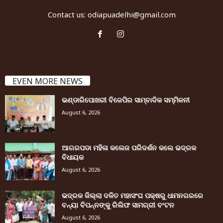
Contact us:
odiapuadelhi@gmail.com
EVEN MORE NEWS
ଭଣ୍ଡାରିପୋଖରୀ ବିଜେପିର ସାମ୍ବାଦିକ ସମ୍ମିଳନୀ
August 6, 2026
ଆଗରପଡା ମହିଳା କଲେଜ ପରିଦର୍ଶନ କଲେ ଭଦ୍ରକ
ବିଧାୟକ
August 6, 2026
ଭଦ୍ରକ ଜିଲ୍ଲା ଦଳିତ ମହାସଂଘ ପକ୍ଷରୁ ଧାମନଗରରେ
ବନ୍ୟା ବିପନ୍ନଙ୍କୁ ରିଲିଫ ସାମଗ୍ରୀ ବଂଟନ
August 6, 2026