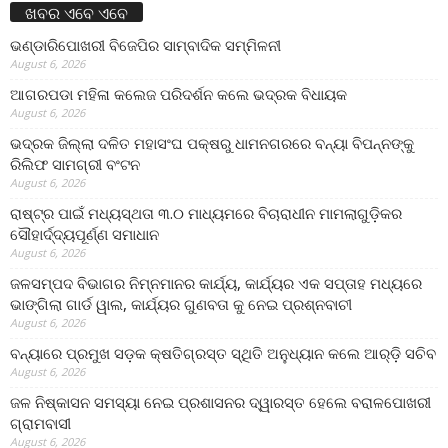
ଖବର ଏବେ ଏବେ
ଭଣ୍ଡାରିପୋଖରୀ ବିଜେପିର ସାମ୍ବାଦିକ ସମ୍ମିଳନୀ
August 6, 2026
ଆଗରପଡା ମହିଳା କଲେଜ ପରିଦର୍ଶନ କଲେ ଭଦ୍ରକ ବିଧାୟକ
August 6, 2026
ଭଦ୍ରକ ଜିଲ୍ଲା ଦଳିତ ମହାସଂଘ ପକ୍ଷରୁ ଧାମନଗରରେ ବନ୍ୟା ବିପନ୍ନଙ୍କୁ
ରିଲିଫ ସାମଗ୍ରୀ ବଂଟନ
August 6, 2026
ରାଷ୍ଟ୍ର ପାଇଁ ମଧ୍ୟସ୍ଥତା ୩.୦ ମାଧ୍ୟମରେ ବିଚାରାଧୀନ ମାମଲାଗୁଡ଼ିକର
ସୌହାର୍ଦ୍ଦ୍ୟପୂର୍ଣ୍ଣ ସମାଧାନ
August 6, 2026
ଜଳସମ୍ପଦ ବିଭାଗର ନିମ୍ନମାନର କାର୍ଯ୍ୟ, କାର୍ଯ୍ୟର ଏକ ସପ୍ତାହ ମଧ୍ୟରେ
ଭାଙ୍ଗିଲା ଗାର୍ଡ ୱାଲ, କାର୍ଯ୍ୟର ଗୁଣବତା କୁ ନେଇ ପ୍ରଶ୍ନବାଚୀ
August 6, 2026
ବନ୍ୟାରେ ପ୍ରମୁଖ ସଡ଼କ କ୍ଷତିଗ୍ରସ୍ତ ସ୍ଥିତି ଅନୁଧ୍ୟାନ କଲେ ଆର୍‌ଡ଼ି ସଚିବ
August 6, 2026
ଜଳ ନିଷ୍କାସନ ସମସ୍ୟା ନେଇ ପ୍ରଶାସନର ଦ୍ୱାରସ୍ତ ହେଲେ ବରାଳପୋଖରୀ
ଗ୍ରାମବାସୀ
August 6, 2026