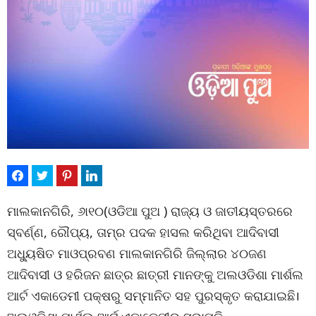
ମାଲକାନଗିରି, ୬ା୧୦(ଓଡିଆ ପୁଅ ) ରାଜ୍ୟ ଓ ଜାତୀୟସ୍ତରରେ
ସ୍ବର୍ଣ୍ଣ, ରୌପ୍ୟ, ତାମ୍ର ପଦକ ହାସଲ କରିଥିବା ଆଦିବାସୀ
ଅଧ୍ୟୁଷିତ ମାଓପ୍ରବଣ ମାଲକାନଗିରି ଜିଲ୍ଲାର ୪୦ଜଣ
ଆଦିବାସୀ ଓ ହରିଜନ ଛାତ୍ର ଛାତ୍ରୀ ମାନଙ୍କୁ ଅଲଓଡିଶା ମାର୍ଶଲ
ଆର୍ଟ ଏକାଡେମୀ ପକ୍ଷରୁ ସମ୍ମାନିତ ସହ ପୁରସ୍କୃତ କରାଯାଇଛି।