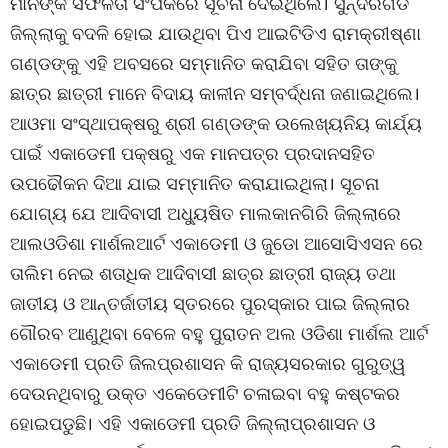
ମାନଙ୍କ ସଫଳତା ସଂପର୍କରେ ସୂଚନା ଦେଇଥିଲେ। ସୁନ୍ଦରଗଡ
ଜିଲ୍ଲାକୁ ବଦଳି ହୋଇ ଯାଉଥିବା ପିଏ ଆଇଟିଡିଏ ରାମକ୍ରୀଷ୍ଣା
ଗଣ୍ଡଙ୍କୁ ଏହି ଅବସରେ ସମ୍ମାନିତ କରାଯିବା ସହିତ ତାଙ୍କୁ
ଛାତ୍ର ଛାତ୍ରୀ ମାନେ ବିଦାୟ କାଳୀନ ସମ୍ବର୍ଦ୍ଧନା ଜଣାଇଥିଲେ।
ଆଓମା ସଂସ୍ଥାପକ୍ଷରୁ ଶ୍ରୀ ଗଣ୍ଡଙ୍କ ଉଲେଖ୍ୟନିୟ କାର୍ଯ୍ୟ
ପାଇଁ ଏକାଡେମୀ ପକ୍ଷରୁ ଏକ ମାନପତ୍ର ପ୍ରଦାନସହିତ
ଉପଢୌକନ ଦିଆ ଯାଇ ସମ୍ମାନିତ କରାଯାଇଥିଲା। ସୂଚନା
ଯୋଗ୍ୟ ଯେ ଆଦିବାସୀ ଅଧ୍ୟୁଷିତ ମାଲକାନଗିରି ଜିଲ୍ଲାରେ
ଆଲଓଡିଶା ମାର୍ଶଲଆର୍ଟ ଏକାଡେମୀ ଓ ଜୁଡୋ ଆସୋସିଏସନ ରେ
ତାଲିମ ନେଇ ଶତାଧିକ ଆଦିବାସୀ ଛାତ୍ର ଛାତ୍ରୀ ରାଜ୍ୟ ତଥା
ଜାତୀୟ ଓ ଆନ୍ତର୍ଜାତୀୟ ସ୍ତରରେ ପୁରସ୍କାର ପାଇ ଜିଲ୍ଲାର
ଗୌରବ ଆଣୁଥିବା ବେଳେ ବହୁ ପୁରାତନ ଅଲ ଓଡିଶା ମାର୍ଶଲ ଆର୍ଟ
ଏକାଡେମୀ ପ୍ରତି ଜିଲପ୍ରଶାସନ କି ରାଜ୍ୟସରକାର ଗୁରୁତ୍ୱ
ଦେଉନଥିବାରୁ ଉକ୍ତ ଏକେଡେମୀଟି ଚଳାଇବା ବହୁ କଷ୍ଟକର
ହୋଇପଡୁଛି। ଏହି ଏକାଡେମୀ ପ୍ରତି ଜିଲ୍ଲାପ୍ରଶାସନ ଓ