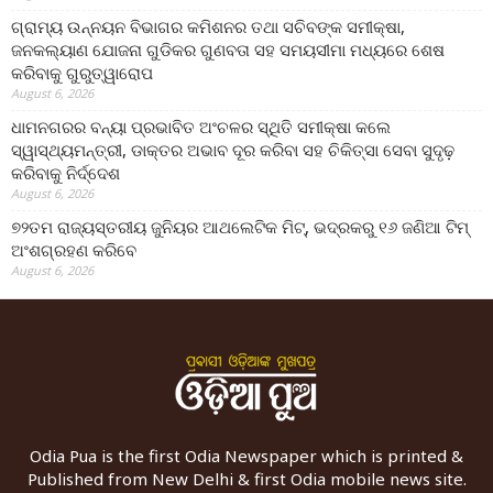
ଗ୍ରାମ୍ୟ ଉନ୍ନୟନ ବିଭାଗର କମିଶନର ତଥା ସଚିବଙ୍କ ସମୀକ୍ଷା,
ଜନକଲ୍ୟାଣ ଯୋଜନା ଗୁଡିକର ଗୁଣବତା ସହ ସମୟସୀମା ମଧ୍ୟରେ ଶେଷ
କରିବାକୁ ଗୁରୁତ୍ୱାରୋପ
August 6, 2026
ଧାମନଗରର ବନ୍ୟା ପ୍ରଭାବିତ ଅଂଚଳର ସ୍ଥିତି ସମୀକ୍ଷା କଲେ
ସ୍ୱାସ୍ଥ୍ୟମନ୍ତ୍ରୀ, ଡାକ୍ତର ଅଭାବ ଦୂର କରିବା ସହ ଚିକିତ୍ସା ସେବା ସୁଦୃଢ଼
କରିବାକୁ ନିର୍ଦ୍ଦେଶ
August 6, 2026
୭୨ତମ ରାଜ୍ୟସ୍ତରୀୟ ଜୁନିୟର ଆଥଲେଟିକ ମିଟ୍‌, ଭଦ୍ରକରୁ ୧୬ ଜଣିଆ ଟିମ୍
ଅଂଶଗ୍ରହଣ କରିବେ
August 6, 2026
Odia Pua is the first Odia Newspaper which is printed &
Published from New Delhi & first Odia mobile news site.