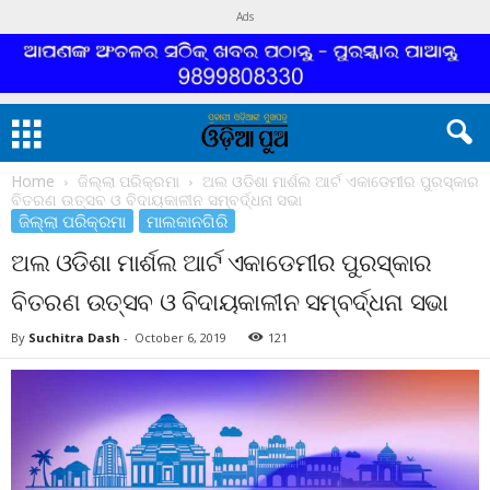
Ads
Home
ଜିଲ୍ଲା ପରିକ୍ରମା
ଅଲ ଓଡିଶା ମାର୍ଶଲ ଆର୍ଟ ଏକାଡେମୀର ପୁରସ୍କାର
ବିତରଣ ଉତ୍ସବ ଓ ବିଦାୟକାଳୀନ ସମ୍ବର୍ଦ୍ଧନା ସଭା
ଜିଲ୍ଲା ପରିକ୍ରମା
ମାଲକାନଗିରି
ଅଲ ଓଡିଶା ମାର୍ଶଲ ଆର୍ଟ ଏକାଡେମୀର ପୁରସ୍କାର
ବିତରଣ ଉତ୍ସବ ଓ ବିଦାୟକାଳୀନ ସମ୍ବର୍ଦ୍ଧନା ସଭା
By
Suchitra Dash
-
October 6, 2019
121