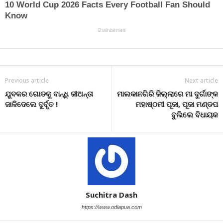
Previous article
Next article
ଯୁବକର ଗୋଡକୁ ବାନ୍ଧି ଜୀଅନ୍ତା
ମାଲକାନଗିରି ଜିଲ୍ଲାରେ ମା ଦୁର୍ଗାଙ୍କ
ଜାଳିଦେଲେ ଦୁର୍ବୃତ !
ମହାଷ୍ଠମୀ ପୂଜା, ପୂଜା ମଣ୍ଡପ
ବୁଲିଲେ ବିଧାୟକ
Suchitra Dash
https://www.odiapua.com