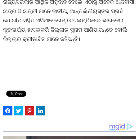
ରାଜ୍ୟସରକାର ଆର୍ଥିକ ଅନୁଦାନ ଦେଲେ ଏଠାରୁ ଅନେକ ଆଦିବାସୀ
ଛାତ୍ର ଓ ଛାତ୍ରୀ ମାନେ ଜାତୀୟ, ଆନ୍ତର୍ଜାତୀୟସ୍ତର ପ୍ରତି
ଯୋଗୀତା ସହିତ ଏସିଆନ ଗେମ୍‌ ଓ ଅଲମ୍ପିକରେ ଭାଗନେଇ
କୃତକାର୍ଯ୍ୟ ହାସଲକରି ଜିଲ୍ଲାର ସୁନାମ ଆଣିପାରନ୍ତେ ବୋଲି
ଜିଲ୍ଲାର କ୍ରୀଡାବିତ ମାନେ କହିଛନ୍ତି।