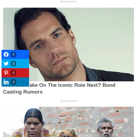
0
0
0
0