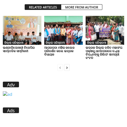
RELATED ARTICLES
MORE FROM AUTHOR
ଜିଲ୍ଲା ପରିକ୍ରମା
ଜିଲ୍ଲା ପରିକ୍ରମା
ଜିଲ୍ଲା ପରିକ୍ରମା
ଭଣ୍ଡାରିପୋଖରୀ ବିଜେପିର
ଆଗରପଡା ମହିଳା କଲେଜ
ଭଦ୍ରକ ଜିଲ୍ଲା ଦଳିତ ମହାସଂଘ
ସାମ୍ବାଦିକ ସମ୍ମିଳନୀ
ପରିଦର୍ଶନ କଲେ ଭଦ୍ରକ
ପକ୍ଷରୁ ଧାମନଗରରେ ବନ୍ୟା
ବିଧାୟକ
ବିପନ୍ନଙ୍କୁ ରିଲିଫ ସାମଗ୍ରୀ
ବଂଟନ
Adv
Ads