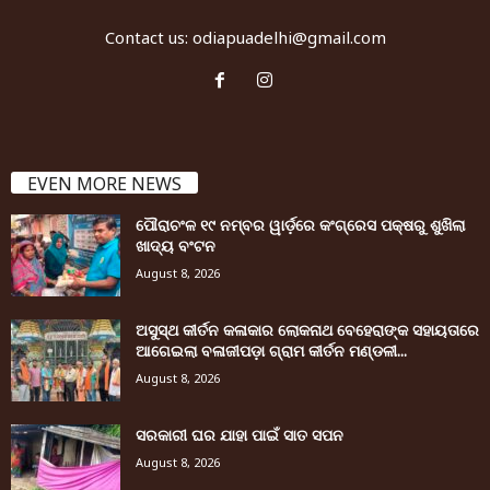
Contact us:
odiapuadelhi@gmail.com
EVEN MORE NEWS
ପୌରାଚଂଳ ୧୯ ନମ୍ବର ୱାର୍ଡ଼ରେ କଂଗ୍ରେସ ପକ୍ଷରୁ ଶୁଖିଲା
ଖାଦ୍ୟ ବଂଟନ
August 8, 2026
ଅସୁସ୍ଥ କୀର୍ତନ କଳାକାର ଲୋକନାଥ ବେହେରାଙ୍କ ସହାୟତାରେ
ଆଗେଇଲା ବଳାଜୀପଡ଼ା ଗ୍ରାମ କୀର୍ତନ ମଣ୍ଡଳୀ...
August 8, 2026
ସରକାରୀ ଘର ଯାହା ପାଇଁ ସାତ ସପନ
August 8, 2026