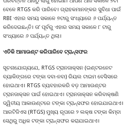
ପରିବର୍ତ୍ତନ ଆଜିଠୁ ଲାଗୁ ହୋଇଛି। ଆପଣ ଆଜି ସକାଳେ ୭ଟା
ବେଳେ RTGS କରି ପାରିବେ। ଗ୍ରାହକମାନଙ୍କର ସୁବିଧା ପାଇଁ
RBI ଏହାର ସମୟ ସକାଳେ ୭ଟାରୁ ସଂଧ୍ୟାରେ ୬ ପର୍ଯ୍ୟନ୍ତ
କରିଦେଇଛନ୍ତି। ତା’ ପୂର୍ବରୁ ଏହାର ସମୟ ସକାଳେ ୮ ଟାରୁ
ସଂଧ୍ୟାରେ ୬ ପର୍ଯ୍ୟନ୍ତ ଥିଲା।
ଏତିକି ଆମାଉଣ୍ଟ କରିପାରିବେ ଟ୍ରାନ୍ସଫର
ସୂଚନାଯୋଗ୍ୟଯେ, RTGS ଟ୍ରାନଜାକ୍ସନ (ଇଣ୍ଟରନେଟ
ବ୍ୟାକିଙ୍ଗରେ ଟଙ୍କା ଦବା-ନବା) ରିୟଲ ଟାଇମ ବେସିସରେ
ହୋଇଥାଏ। RTGS ବ୍ୟବହାରକରି ବଡ଼ ଆମାଉଣ୍ଟର
ଟ୍ରାନଜାକ୍ସନ ପାଇଁ ହୋଇଥାଏ। ଟ୍ରାନଜାକ୍ସନ କରିବାକ୍ଷଣି
ଦ୍ୱିତୀୟ ଆକାଉଣ୍ଟରେ ଟଙ୍କା ଟ୍ରାନ୍ସଫର ହୋଇଯାଇଥାଏ।
ଆରଟିଜିଏସ (RTGS) ମୁଖ୍ୟ ରୂପରେ ୨ ଲକ୍ଷ ଟଙ୍କା କିମ୍ବା
ସେଥିରୁ ଅଧିକ ଟଙ୍କା ଟ୍ରାନ୍ସଫର କରାଯାଇଥାଏ।