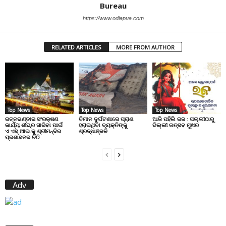
Bureau
https://www.odiapua.com
RELATED ARTICLES
MORE FROM AUTHOR
Top News
Top News
Top News
ରତ୍ନଭଣ୍ଡାର ସଂରକ୍ଷଣ
ବିମାନ ଦୁର୍ଘଟଣାରେ ପ୍ରାଣ
ଆଜି ପହିଲି ରଜ : ପଲ୍ଲୀଠାରୁ
କାର୍ଯ୍ୟ ଶୀଘ୍ର ସାରିବା ପାଇଁ
ହରାଇଥିବା ବ୍ୟକ୍ତିଙ୍କୁ
ଦିଲ୍ଲୀ ଉତ୍ସବ ମୁଖର
ଏ.ଏସ୍.ଆଇ.କୁ ଶ୍ରୀମନ୍ଦିର
ଶ୍ରଦ୍ଧାଞ୍ଜଳି
ପ୍ରଶାସନର ଚିଠି
Adv