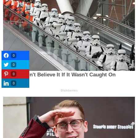
0
0
0
0