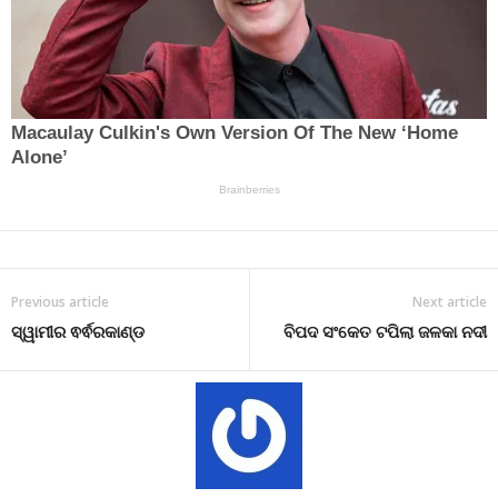
Previous article
Next article
ସ୍ୱାମୀର ଵର୍ଵରକାଣ୍ଡ
ବିପଦ ସଂକେତ ଟପିଲା ଜଳକା ନଦୀ