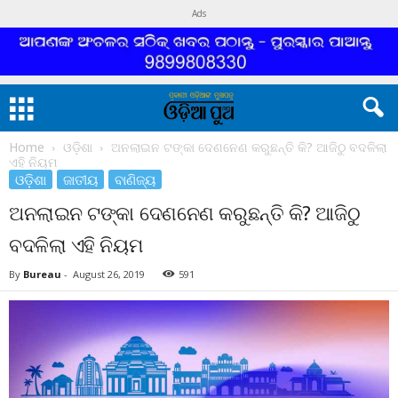
Ads
Home
ଓଡ଼ିଶା
ଅନଲାଇନ ଟଙ୍କା ଦେଣନେଣ କରୁଛନ୍ତି କି? ଆଜିଠୁ ବଦଳିଲା
ଏହି ନିୟମ
ଓଡ଼ିଶା
ଜାତୀୟ
ବାଣିଜ୍ୟ
ଅନଲାଇନ ଟଙ୍କା ଦେଣନେଣ କରୁଛନ୍ତି କି? ଆଜିଠୁ
ବଦଳିଲା ଏହି ନିୟମ
By
Bureau
-
August 26, 2019
591