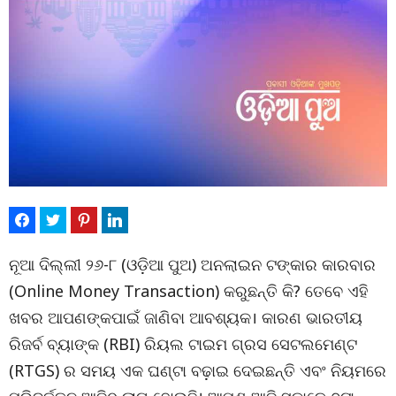
ନୂଆ ଦିଲ୍ଲୀ ୨୬-୮ (ଓଡ଼ିଆ ପୁଅ) ଅନଲାଇନ ଟଙ୍କାର କାରବାର
(Online Money Transaction) କରୁଛନ୍ତି କି? ତେବେ ଏହି
ଖବର ଆପଣଙ୍କପାଇଁ ଜାଣିବା ଆବଶ୍ୟକ। କାରଣ ଭାରତୀୟ
ରିଜର୍ବ ବ୍ୟାଙ୍କ (RBI) ରିୟଲ ଟାଇମ ଗ୍ରସ ସେଟଲମେଣ୍ଟ
(RTGS) ର ସମୟ ଏକ ଘଣ୍ଟା ବଢ଼ାଇ ଦେଇଛନ୍ତି ଏବଂ ନିୟମରେ