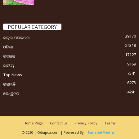
POPULAR CATEGORY
39170
ଜିଲ୍ଲା ପରିକ୍ରମା
24318
ଓଡ଼ିଶା
17127
ଭଦ୍ରକ
9169
ଜାତୀୟ
7541
Top News
6275
ରାଜନୀତି
4241
କେନ୍ଦୁଝର
Home Page
Contact us
Privacy Policy
Terms
© 2020 | Odiapua.com | Powered By
FanciedMedia