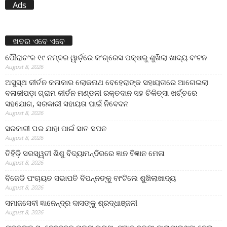
Ads
ଖବର ଏବେ ଏବେ
ପୌରାଚଂଳ ୧୯ ନମ୍ବର ୱାର୍ଡ଼ରେ କଂଗ୍ରେସ ପକ୍ଷରୁ ଶୁଖିଲା ଖାଦ୍ୟ ବଂଟନ
August 8, 2026
ଅସୁସ୍ଥ କୀର୍ତନ କଳାକାର ଲୋକନାଥ ବେହେରାଙ୍କ ସହାୟତାରେ ଆଗେଇଲା
ବଳାଜୀପଡ଼ା ଗ୍ରାମ କୀର୍ତନ ମଣ୍ଡଳୀ ରକ୍ତଦାନ ସହ ଚିକିତ୍ସା ଖର୍ଚ୍ଚରେ
ସହଯୋଗ, ସରକାରୀ ସହାୟତା ପାଇଁ ନିବେଦନ
August 8, 2026
ସରକାରୀ ଘର ଯାହା ପାଇଁ ସାତ ସପନ
August 8, 2026
ତିହିଡି଼ ସରସ୍ୱତୀ ଶିଶୁ ବିଦ୍ୟାମନ୍ଦିରରେ ଜ୍ଞାନ ବିଜ୍ଞାନ ମେଳା
August 8, 2026
ବିଜେଡି ପଂଚାୟତ ସଭାପତି ବିପନ୍ନଙ୍କୁ ବାଂଟିଲେ ଶୁଖିଲାଖାଦ୍ୟ
August 8, 2026
ସମାଜସେବୀ ଜ୍ଞାନେନ୍ଦ୍ର ଦାସଙ୍କୁ ଶ୍ରଦ୍ଧାଞ୍ଜଳୀ
August 8, 2026