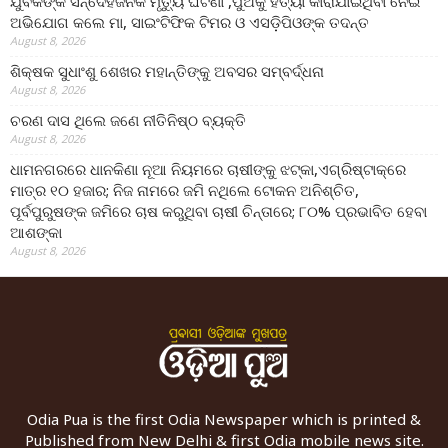
ଯୁବକଙ୍କ ସନ୍ଦେହଜନକ ମୃତ୍ୟୁ ଘଟଣା ,ପୁଅକୁ ହତ୍ୟା କାରାଯାଇଥିବା ନେଇ
ଅଭିଯୋଗ କଲେ ମା, ସାଇଂଟିଫିକ ଟିମର ଓ ଏସଡ଼ିପିଓଙ୍କ ତଦନ୍ତ
August 8, 2026
ଶିକ୍ଷକ ସୁଧାଂଶୁ ଶେଖର ମହାନ୍ତିଙ୍କୁ ଅବସର ସମ୍ବର୍ଦ୍ଧନା
August 8, 2026
ଚରଣ ଦାସ ଥିଲେ ଜଣେ ନୀତିନିଷ୍ଠ ବ୍ୟକ୍ତି
August 8, 2026
ଧାମନଗରରେ ଧାନକିଣା ନୂଆ ନିୟମରେ ଚାଷୀଙ୍କୁ ଝଟ୍‌କା,ଏଗ୍ରିଷ୍ଟାକ୍‌ରେ
ମାତ୍ର ୧୦ ହଜାର; ନିଜ ନାମରେ ଜମି ନଥିଲେ ଟୋକନ ଅନିଶ୍ଚିତ,
ପୂର୍ବପୁରୁଷଙ୍କ ଜମିରେ ଚାଷ କରୁଥିବା ଚାଷୀ ଚିନ୍ତାରେ; ୮୦% ପ୍ରଭାବିତ ହେବା
ଆଶଙ୍କା
August 8, 2026
Odia Pua is the first Odia Newspaper which is printed &
Published from New Delhi & first Odia mobile news site.