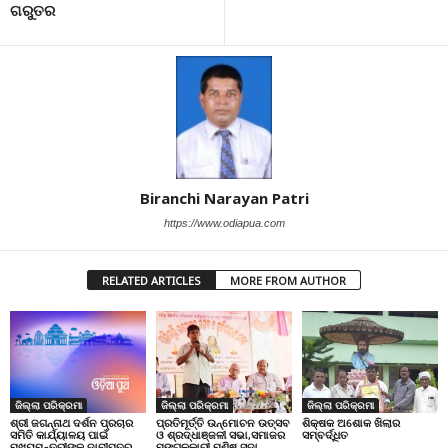
ଗରୁତର
Biranchi Narayan Patri
https://www.odiapua.com
RELATED ARTICLES
MORE FROM AUTHOR
ଜିଲ୍ଲା ପରିକ୍ରମା
ଜିଲ୍ଲା ପରିକ୍ରମା
ଜିଲ୍ଲା ପରିକ୍ରମା
ପ୍ରତିମୂର୍ତ୍ତି ଉନ୍ମୋଚନ ଉତ୍ସବ
ଶିକ୍ଷକ ଅଶୋକ ଖିଲାର
ଶ୍ରୀ ଜଗନ୍ନାଥ ଦର୍ଶନ ପ୍ରଚାର
ଓ ଶ୍ରଦ୍ଧାଞ୍ଜଳୀ ସଭା,ସମାଜର
ସମ୍ବର୍ଦ୍ଧିତ
ସମିତି କାର୍ଯ୍ୟାଳୟ ପାଇଁ
ମଙ୍ଗଳକାରୀ ମଣିଷ ସଦା
ମୁଖ୍ୟମନ୍ତ୍ରୀଙ୍କୁ ଦାବୀପତ୍ର