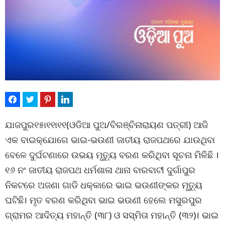
ଯାଜପୁର୧୫ା୧୧ା୧୧(ଓଡିଆ ପୁଅ/ବିରଞ୍ଚିନାରାୟଣ ପତ୍ରୀ) ଆଜି
ଏକ ବାଇକ୍‌ଯୋଗେ ଭାଇ-ଭଉଣୀ ଜାତୀୟ ରାଜପଥରେ ଯାଉଥିବା
ବେଳେ ଦୁର୍ଘଟଣାରେ ଉଭୟ ମୃତ‌୍ୟୁ ବରଣ କରିଥିବା ସୂଚନା ମିଳିଛି ।
୧୬ ନଂ ଜାତୀୟ ରାଜପଥ ଧର୍ମଶାଳା ଥାନା ବାରବାଟୀ ଦୁର୍ଗାପୁର
ନିକଟରେ ଅଜଣା ଗାଡି ଧକ୍କାରେ ଭାଇ ଭଉଣୀଙ୍କର ମୃତ୍ୟୁ
ଘଟିଛି। ମୃତ ବରଣ କରିଥିବା ଭାଇ ଭଉଣୀ ହେଲେ ମସୁରପୁର
ଗ୍ରାମର ଆଦିତ୍ୟ ମହାନ୍ତି (୩୮) ଓ ସସ୍ମିତା ମହାନ୍ତି (୩୨)। ଭାଇ