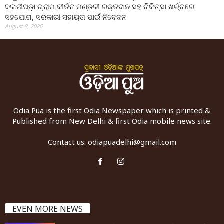
ବଳାଜୀପଡ଼ା ଗ୍ରାମ କୀର୍ତନ ମଣ୍ଡଳୀ ରକ୍ତଦାନ ସହ ଚିକିତ୍ସା ଖର୍ଚ୍ଚରେ
ସହଯୋଗ, ସରକାରୀ ସହାୟତା ପାଇଁ ନିବେଦନ
August 8, 2026
Odia Pua is the first Odia Newspaper which is printed &
Published from New Delhi & first Odia mobile news site.
Contact us:
odiapuadelhi@gmail.com
EVEN MORE NEWS