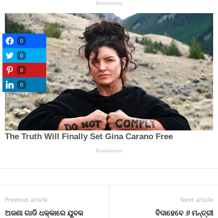
0
0
0
0
Previous article
Next article
ଅଜଣା ଗାଡି ଧକ୍କାରେ ଯୁବକ
ବିଦାହେବେ ୬ ମନ୍ତ୍ରୀ