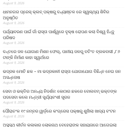
August 9, 2026
ଧାମନଗର ପ୍ରେସ୍ କ୍ଲବ୍ ପକ୍ଷରୁ ବନ୍ୟାଞ୍ଚଳ ରେ ସ୍ୱାସ୍ଥ୍ୟ ଶିବିର
ଅନୁଷ୍ଠିତ
August 9, 2026
ପର୍ଯ୍ୟାବରଣ ପାଇଁ ଗାଁ ରାସ୍ତା ପାର୍ଶ୍ୱରେ ବୃକ୍ଷ ରୋପଣ କଲା ବିଶ୍ୱ ହିନ୍ଦୁ
ପରିଷଦ
August 9, 2026
ବନ୍ତରେ ଜଳ ଯୋଗାଣ ମିଶନ ଫେଲ୍‌, ପାନୀୟ ଜଳରୁ ବଚିଂତ ବ୍ଲକବାସୀ ,୮୬
ଟାଙ୍କି ନିର୍ମାଣ କାହା ସ୍ୱାର୍ଥରେ
August 9, 2026
ଭଦ୍ରକ ମୋଚି ଛକ – ମା ଭଦ୍ରକାଳୀ ରାସ୍ତା ଯୋଗାଯୋଗ ବିଛିନ୍ନ ନେଇ ଜନ
ଅସନ୍ତୋଷ
August 9, 2026
ସେବା ଓ ଭକ୍ତିର ଅନନ୍ୟ ନିଦର୍ଶନ: କୋଠାର ଛକରେ ବୋଲବମ୍ ଭକ୍ତଙ୍କ
ପଦସେବା କଲେ ମନ୍ତ୍ରୀ ସୂର୍ଯ୍ୟବଂଶୀ ସୂରଜ
August 9, 2026
ପୌରାଚଂଳ ୧୯ ନମ୍ବର ୱାର୍ଡ଼ରେ କଂଗ୍ରେସ ପକ୍ଷରୁ ଶୁଖିଲା ଖାଦ୍ୟ ବଂଟନ
August 8, 2026
ଅସୁସ୍ଥ କୀର୍ତନ କଳାକାର ଲୋକନାଥ ବେହେରାଙ୍କ ସହାୟତାରେ ଆଗେଇଲା