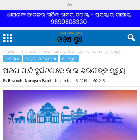
Ads
Home
ଅପରାଧ
ଅଜଣା ଗାଡି ଦୁର୍ଘଟଣାରେ ଭାଇ-ଭଉଣୀଙ୍କ ମୃତ୍ୟୁ
ଅପରାଧ
ଜିଲ୍ଲା ପରିକ୍ରମା
ଯାଜପୁର
ଅଜଣା ଗାଡି ଦୁର୍ଘଟଣାରେ ଭାଇ-ଭଉଣୀଙ୍କ ମୃତ୍ୟୁ
By
Biranchi Narayan Patri
-
November 15, 2019
215