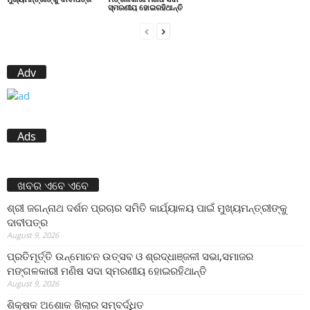
ସ୍ମରଣୀୟ ହୋଇରହିଥାନ୍ତି
Adv
Ads
ଖବର ଏବେ ଏବେ
ଶ୍ରୀ ଜଗନ୍ନାଥ ଦର୍ଶନ ପ୍ରଚାର ସମିତି କାର୍ଯ୍ୟାଳୟ ପାଇଁ ମୁଖ୍ୟମନ୍ତ୍ରୀଙ୍କୁ
ଦାବୀପତ୍ର
August 9, 2026
ପ୍ରତିମୂର୍ତ୍ତି ଉନ୍ମୋଚନ ଉତ୍ସବ ଓ ଶ୍ରଦ୍ଧାଞ୍ଜଳୀ ସଭା,ସମାଜର
ମଙ୍ଗଳକାରୀ ମଣିଷ ସଦା ସ୍ମରଣୀୟ ହୋଇରହିଥାନ୍ତି
August 9, 2026
ଶିକ୍ଷକ ଅଶୋକ ଖିଲାର ସମ୍ବର୍ଦ୍ଧିତ