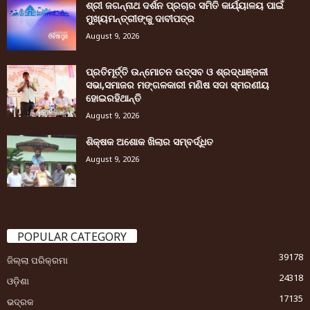
ଶ୍ରୀ ଜଗନ୍ନାଥ ଦର୍ଶନ ପ୍ରଚାର ସମିତି କାର୍ଯ୍ୟାଳୟ ପାଇଁ
ମୁଖ୍ୟମନ୍ତ୍ରୀଙ୍କୁ ଦାବୀପତ୍ର
August 9, 2026
ପ୍ରତିମୂର୍ତ୍ତି ଉନ୍ମୋଚନ ଉତ୍ସବ ଓ ଶ୍ରଦ୍ଧାଞ୍ଜଳୀ
ସଭା,ସମାଜର ମଙ୍ଗଳକାରୀ ମଣିଷ ସଦା ସ୍ମରଣୀୟ
ହୋଇରହିଥାନ୍ତି
August 9, 2026
ଶିକ୍ଷକ ଅଶୋକ ଖିଲାର ସମ୍ବର୍ଦ୍ଧିତ
August 9, 2026
POPULAR CATEGORY
39178
ଜିଲ୍ଲା ପରିକ୍ରମା
24318
ଓଡ଼ିଶା
17135
ଭଦ୍ରକ