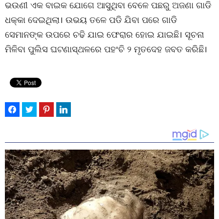
ଭଉଣୀ ଏକ ବାଇକ ଯୋଗେ ଆସୁଥିବା ବେଳେ ପଛରୁ ଅଜଣା ଗାଡି
ଧକ୍କା ଦେଇଥିଲା। ଉଭୟ ତଳେ ପଡି ଯିବା ପରେ ଗାଡି
ସେମାନଙ୍କ ଉପରେ ଚଢି ଯାଇ ଫେରାର ହୋଇ ଯାଇଛି। ସୂଚନା
ମିଳିବା ପୁଲିସ ଘଟଣାସ୍ଥଳରେ ପହଂଚି ୨ ମୃତଦେହ ଜବତ କରିଛି।