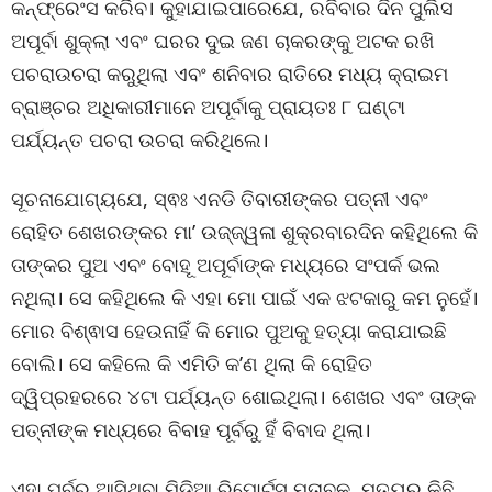
କନ୍ଫ୍ରେଂସ କରିବ। କୁହାଯାଇପାରେଯେ, ରବିବାର ଦିନ ପୁଲିସ
ଅପୂର୍ବା ଶୁକ୍ଲା ଏବଂ ଘରର ଦୁଇ ଜଣ ଚାକରଙ୍କୁ ଅଟକ ରଖି
ପଚରାଉଚରା କରୁଥିଲା ଏବଂ ଶନିବାର ରାତିରେ ମଧ୍ୟ କ୍ରାଇମ
ବ୍ରାଞ୍ଚର ଅଧିକାରୀମାନେ ଅପୂର୍ବାକୁ ପ୍ରାୟତଃ ୮ ଘଣ୍ଟା
ପର୍ଯ୍ୟନ୍ତ ପଚରା ଉଚରା କରିଥିଲେ।
ସୂଚନାଯୋଗ୍ୟଯେ, ସ୍ଵଃ ଏନଡି ତିବାରୀଙ୍କର ପତ୍ନୀ ଏବଂ
ରୋହିତ ଶେଖରଙ୍କର ମା’ ଉଜ୍ଜ୍ୱଳା ଶୁକ୍ରବାରଦିନ କହିଥିଲେ କି
ତାଙ୍କର ପୁଅ ଏବଂ ବୋହୂ ଅପୂର୍ବାଙ୍କ ମଧ୍ୟରେ ସଂପର୍କ ଭଲ
ନଥିଲା। ସେ କହିଥିଲେ କି ଏହା ମୋ ପାଇଁ ଏକ ଝଟକାରୁ କମ ନୁହେଁ।
ମୋର ବିଶ୍ଵାସ ହେଉନାହିଁ କି ମୋର ପୁଅକୁ ହତ୍ୟା କରାଯାଇଛି
ବୋଲି। ସେ କହିଲେ କି ଏମିତି କ’ଣ ଥିଲା କି ରୋହିତ
ଦ୍ୱିପ୍ରହରରେ ୪ଟା ପର୍ଯ୍ୟନ୍ତ ଶୋଇଥିଲା। ଶେଖର ଏବଂ ତାଙ୍କ
ପତ୍ନୀଙ୍କ ମଧ୍ୟରେ ବିବାହ ପୂର୍ବରୁ ହିଁ ବିବାଦ ଥିଲା।
ଏହା ପୂର୍ବରୁ ଆସିଥିବା ମିଡ଼ିଆ ରିପୋର୍ଟ୍ସ ମୁତାବକ, ମୃତ୍ୟୁର କିଛି