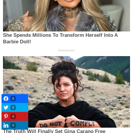
0
0
0
0