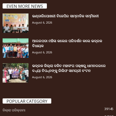
EVEN MORE NEWS
ଭଣ୍ଡାରିପୋଖରୀ ବିଜେପିର ସାମ୍ବାଦିକ ସମ୍ମିଳନୀ
August 6, 2026
ଆଗରପଡା ମହିଳା କଲେଜ ପରିଦର୍ଶନ କଲେ ଭଦ୍ରକ
ବିଧାୟକ
August 6, 2026
ଭଦ୍ରକ ଜିଲ୍ଲା ଦଳିତ ମହାସଂଘ ପକ୍ଷରୁ ଧାମନଗରରେ
ବନ୍ୟା ବିପନ୍ନଙ୍କୁ ରିଲିଫ ସାମଗ୍ରୀ ବଂଟନ
August 6, 2026
POPULAR CATEGORY
39145
ଜିଲ୍ଲା ପରିକ୍ରମା