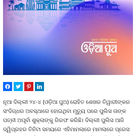
ନୂଆ ଦିଲ୍ଲୀ ୨୪-୪ (ଓଡ଼ିଆ ପୁଅ) ରୋହିତ ଶେଖର ତିୱାରୀଙ୍କର
ସଂଦିଗ୍ଧର ଅବସ୍ଥାରେ ହୋଇଥିବା ମୃତ୍ୟୁ ପରେ ପୁଲିସ ତାଙ୍କ
ପତ୍ନୀ ଅପୂର୍ବା ଶୁକ୍ଲାଙ୍କୁ ଗିରଫ କରିଛି। ଦିଲ୍ଲୀ ପୁଲିସ ଆଜି
ଦ୍ୱିପ୍ରହର ତିନିଟା ସମୟରେ ଏହିମାମଲାରେ ମାମଲାରେ ପ୍ରେସ