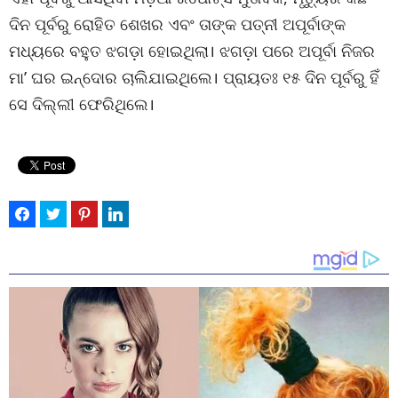
ଦିନ ପୂର୍ବରୁ ରୋହିତ ଶେଖର ଏବଂ ତାଙ୍କ ପତ୍ନୀ ଅପୂର୍ବାଙ୍କ
ମଧ୍ୟରେ ବହୁତ ଝଗଡ଼ା ହୋଇଥିଲା। ଝଗଡ଼ା ପରେ ଅପୂର୍ବା ନିଜର
ମା’ ଘର ଇନ୍ଦୋର ଚାଲିଯାଇଥିଲେ। ପ୍ରାୟତଃ ୧୫ ଦିନ ପୂର୍ବରୁ ହିଁ
ସେ ଦିଲ୍ଲୀ ଫେରିଥିଲେ।