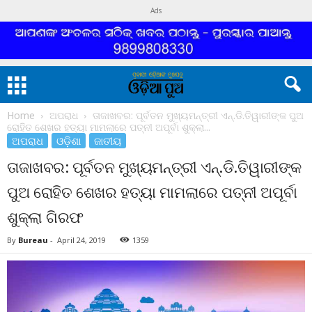
Ads
Home
ଅପରାଧ
ତାଜାଖବର: ପୂର୍ବତନ ମୁଖ୍ୟମନ୍ତ୍ରୀ ଏନ୍.ଡି.ତିୱାରୀଙ୍କ ପୁଅ
ରୋହିତ ଶେଖର ହତ୍ୟା ମାମଲାରେ ପତ୍ନୀ ଅପୂର୍ବା ଶୁକ୍ଲା...
ଅପରାଧ
ଓଡ଼ିଶା
ଜାତୀୟ
ତାଜାଖବର: ପୂର୍ବତନ ମୁଖ୍ୟମନ୍ତ୍ରୀ ଏନ୍.ଡି.ତିୱାରୀଙ୍କ
ପୁଅ ରୋହିତ ଶେଖର ହତ୍ୟା ମାମଲାରେ ପତ୍ନୀ ଅପୂର୍ବା
ଶୁକ୍ଲା ଗିରଫ
By
Bureau
-
April 24, 2019
1359