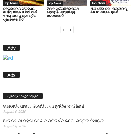
Top News
Top News
Top News
ରତ୍ନଭଣ୍ଡାର ସଂରକ୍ଷଣ
ବିମାନ ଦୁର୍ଘଟଣାରେ ପ୍ରାଣ
ଆଜି ପହିଲି ରଜ : ପଲ୍ଲୀଠାରୁ
କାର୍ଯ୍ୟ ଶୀଘ୍ର ସାରିବା ପାଇଁ
ହରାଇଥିବା ବ୍ୟକ୍ତିଙ୍କୁ
ଦିଲ୍ଲୀ ଉତ୍ସବ ମୁଖର
ଏ.ଏସ୍.ଆଇ.କୁ ଶ୍ରୀମନ୍ଦିର
ଶ୍ରଦ୍ଧାଞ୍ଜଳି
ପ୍ରଶାସନର ଚିଠି
Adv
Ads
ଖବର ଏବେ ଏବେ
ଭଣ୍ଡାରିପୋଖରୀ ବିଜେପିର ସାମ୍ବାଦିକ ସମ୍ମିଳନୀ
August 6, 2026
ଆଗରପଡା ମହିଳା କଲେଜ ପରିଦର୍ଶନ କଲେ ଭଦ୍ରକ ବିଧାୟକ
August 6, 2026