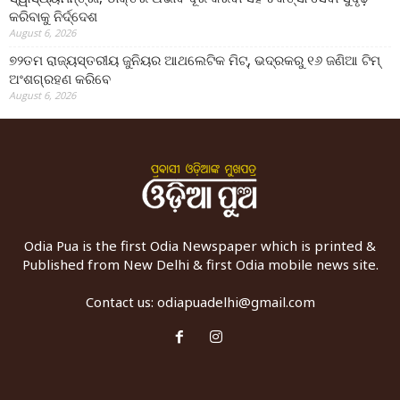
କରିବାକୁ ନିର୍ଦ୍ଦେଶ
August 6, 2026
୭୨ତମ ରାଜ୍ୟସ୍ତରୀୟ ଜୁନିୟର ଆଥଲେଟିକ ମିଟ୍‌, ଭଦ୍ରକରୁ ୧୬ ଜଣିଆ ଟିମ୍
ଅଂଶଗ୍ରହଣ କରିବେ
August 6, 2026
Odia Pua is the first Odia Newspaper which is printed &
Published from New Delhi & first Odia mobile news site.
Contact us:
odiapuadelhi@gmail.com