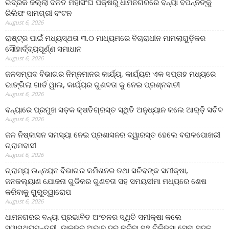
ଭଦ୍ରକ ଜିଲ୍ଲା ଦଳିତ ମହାସଂଘ ପକ୍ଷରୁ ଧାମନଗରରେ ବନ୍ୟା ବିପନ୍ନଙ୍କୁ
ରିଲିଫ ସାମଗ୍ରୀ ବଂଟନ
August 6, 2026
ରାଷ୍ଟ୍ର ପାଇଁ ମଧ୍ୟସ୍ଥତା ୩.୦ ମାଧ୍ୟମରେ ବିଚାରାଧୀନ ମାମଲାଗୁଡ଼ିକର
ସୌହାର୍ଦ୍ଦ୍ୟପୂର୍ଣ୍ଣ ସମାଧାନ
August 6, 2026
ଜଳସମ୍ପଦ ବିଭାଗର ନିମ୍ନମାନର କାର୍ଯ୍ୟ, କାର୍ଯ୍ୟର ଏକ ସପ୍ତାହ ମଧ୍ୟରେ
ଭାଙ୍ଗିଲା ଗାର୍ଡ ୱାଲ, କାର୍ଯ୍ୟର ଗୁଣବତା କୁ ନେଇ ପ୍ରଶ୍ନବାଚୀ
August 6, 2026
ବନ୍ୟାରେ ପ୍ରମୁଖ ସଡ଼କ କ୍ଷତିଗ୍ରସ୍ତ ସ୍ଥିତି ଅନୁଧ୍ୟାନ କଲେ ଆର୍‌ଡ଼ି ସଚିବ
August 6, 2026
ଜଳ ନିଷ୍କାସନ ସମସ୍ୟା ନେଇ ପ୍ରଶାସନର ଦ୍ୱାରସ୍ତ ହେଲେ ବରାଳପୋଖରୀ
ଗ୍ରାମବାସୀ
August 6, 2026
ଗ୍ରାମ୍ୟ ଉନ୍ନୟନ ବିଭାଗର କମିଶନର ତଥା ସଚିବଙ୍କ ସମୀକ୍ଷା,
ଜନକଲ୍ୟାଣ ଯୋଜନା ଗୁଡିକର ଗୁଣବତା ସହ ସମୟସୀମା ମଧ୍ୟରେ ଶେଷ
କରିବାକୁ ଗୁରୁତ୍ୱାରୋପ
August 6, 2026
ଧାମନଗରର ବନ୍ୟା ପ୍ରଭାବିତ ଅଂଚଳର ସ୍ଥିତି ସମୀକ୍ଷା କଲେ
ସ୍ୱାସ୍ଥ୍ୟମନ୍ତ୍ରୀ, ଡାକ୍ତର ଅଭାବ ଦୂର କରିବା ସହ ଚିକିତ୍ସା ସେବା ସୁଦୃଢ଼