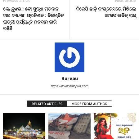
Previous article
Next article
କେନ୍ଦୁଝର : ୫ଟା ସୁଦ୍ଧା ମତଦାନ
ବିଜେପି ଛାଡ଼ି କଂଗ୍ରେସରେ ମିଶିଲେ
ହାର ୬୩.୩୮ ପ୍ରତିଶତ : ବିଳମ୍ବିତ
ସାଂସଦ ଉଦିତ୍ ରାଜ୍
ରାତ୍ରୀ ପର୍ଯ୍ୟନ୍ତ ମତଦାନ ଜାରି
ରହିଛି
Bureau
https://www.odiapua.com
RELATED ARTICLES
MORE FROM AUTHOR