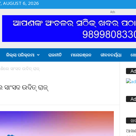
 AUGUST 6, 2026
Ads
ଜିଲ୍ଲା ପରିକ୍ରମା
ରାଜନୀତି
ମନୋରଞ୍ଜନ
ଜୀବନଚର୍ଯ୍ୟା
ଖେ
ଶିଲେ ସାଂସଦ ଉଦିତ୍ ରାଜ୍
Ad
 ସାଂସଦ ଉଦିତ୍ ରାଜ୍
Ad
ଖ
ଆଖଣ୍