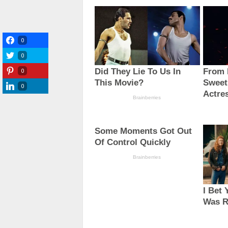
0
0
0
0