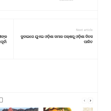
Next article
ରୀଙ୍କ
ଦୁବାଇରେ ୟୁଏଇ ଓଡ଼ିଶା ସମାଜ ପକ୍ଷରୁ ଓଡ଼ିଶା ଦିବସ
ର୍ବା
ପାଳିତ