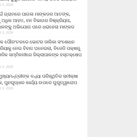
 5, 2026
ଁ ଗ୍ରାମରେ ପାଗଳା ମାଙ୍କଡର ଆତଙ୍କ,
 ଅଧିକ ଆହତ, ବନ ବିଭାଗର ନିଷ୍କ୍ରିୟତା,
ପାଳଙ୍କୁ ଅଭିଯୋଗ ପରେ ଧରାହେଲା ମାଙ୍କଡ
 5, 2026
ରକ ପୌରଂଚଳରେ ଭୋଟର ତାଲିକା ସଂଶୋଧନ
୍ରିୟାକୁ ନେଇ ବିବାଦ ଘନେଇଲା, ବିଜେଡି ପକ୍ଷରୁ
ବାଦିକ ସମ୍ମିଳନୀରେ ଜିଲ୍ଲାପାଳଙ୍କ ହସ୍ତକ୍ଷେପ
 5, 2026
ଖ୍ୟମନ୍ତ୍ରୀଙ୍କ ବନ୍ୟା ପରିସ୍ଥିତିର ସମୀକ୍ଷା
, ପୁନରୁଦ୍ଧାର କାର୍ଯ୍ୟ ଉପରେ ଗୁରୁତ୍ୱାରୋପ
 5, 2026