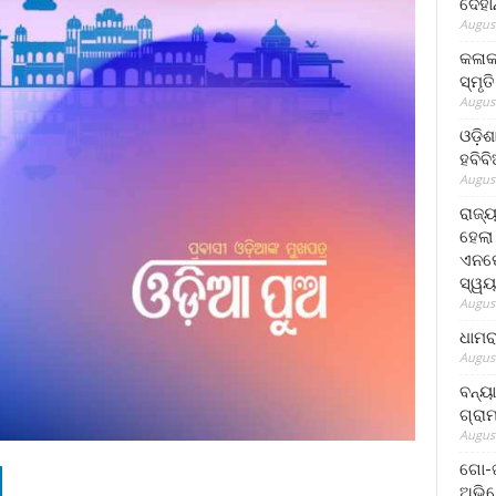
ଦେହା
August
କଳାକ
ସ୍ମୃତ
August
ଓଡ଼ିଶ
ହବିବ
August
ରାଜ୍
ହେଲା
ଏନଫୋ
ସ୍ୱୟ
August
ଧାମର
August
ବନ୍ୟ
ଗ୍ରା
August
ଗୋ-ଖ
ଅଭିଯ