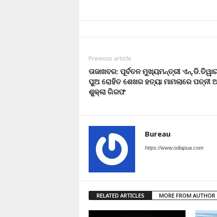
Previous article
ତାଜାଖବର: ପୂର୍ବତନ ମୁଖ୍ୟମନ୍ତ୍ରୀ ଏନ୍.ଡି.ତିୱା
ପୁଅ ରୋହିତ ଶେଖର ହତ୍ୟା ମାମଲାରେ ପତ୍ନୀ ଅପୂ
ଶୁକ୍ଲା ଗିରଫ
Bureau
https://www.odiapua.com
RELATED ARTICLES
MORE FROM AUTHOR