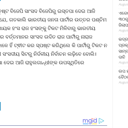
August
ୁଷ୍ଟ ବିଜେପି ସାଂସଦ ବିଜେପିରୁ ଇସ୍ତପା ଦେଇ ଆଜି
ଏରେଇ
୩୦ରୁ
ୟଯେ, ଗତକାଲି ଭାରତୀୟ ଜନତା ପାର୍ଟୀର ଉତ୍ତର ପଶ୍ଚିମ
ଜିଲା
ୟକ ହଂସ ରାଜ ହଂସଙ୍କୁ ଟିକଟ ମିଳିବାରୁ ଭାରତୀୟ
August
େ ବର୍ତ୍ତମାନର ସାଂସଦ ଉଦିତ ରାଜ ପାର୍ଟୀରୁ ନାରାଜ
ଭଦ୍
ହିଁ ଟ୍ଵୀଟ କର ସ୍ପଷ୍ଟ କରିଥିଲେ କି ପାର୍ଟୀରୁ ଟିକଟ ନ
ପ୍ରକ
ସାମ୍
ସଂସଦୀୟ ସିଟରୁ ନିର୍ଦଳୀୟ ନିର୍ବାଚନ ଲଢ଼ିବେ ବୋଲି।
ଦାବି
୍ତପା ଦେଇ ଆଜି ରାହୁଲଗାନ୍ଧୀଙ୍କ ଉପସ୍ଥିତିରେ
August
ଉପ ମୁ
ବୈଠକ
August