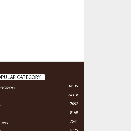
OPULAR CATEGORY
39135
ା ପରିକ୍ରମା
24318
17092
କ
9169
ୟ
7541
News
6275