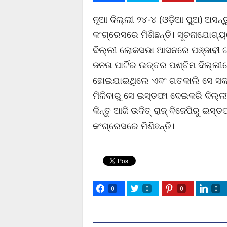
ନୂଆ ଦିଲ୍ଲୀ ୨୪-୪ (ଓଡ଼ିଆ ପୁଅ) ଅସନ୍ତ
କଂଗ୍ରେସରେ ମିଶିଛନ୍ତି। ସୂଚନାଯୋଗ୍
ଦିଲ୍ଲୀ ଲୋକସଭା ଆସନରେ ପଞ୍ଜାବୀ ଗା
ଜନତା ପାର୍ଟିର ଉତ୍ତର ପଶ୍ଚିମ ଦିଲ୍ଲୀର
ହୋଇଯାଇଥିଲେ ଏବଂ ଗତକାଲି ସେ ସକାଳେ 
ମିଳିବାରୁ ସେ ଇସ୍ତଫା ଦେଇକରି ଦିଲ୍ଲୀ 
କିନ୍ତୁ ଆଜି ଉଦିତ୍ ରାଜ୍ ବିଜେପିରୁ ଇସ
କଂଗ୍ରେସରେ ମିଶିଛନ୍ତି।
0
0
0
0