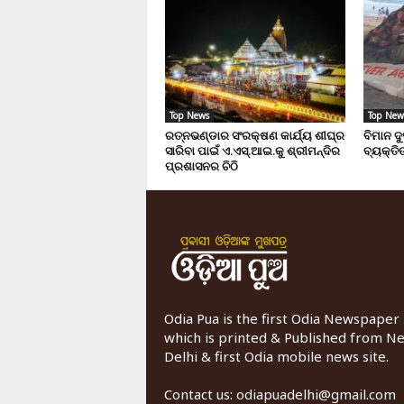
Top News
Top New
ରତ୍ନଭଣ୍ଡାର ସଂରକ୍ଷଣ କାର୍ଯ୍ୟ ଶୀଘ୍ର
ବିମାନ ଦ
ସାରିବା ପାଇଁ ଏ.ଏସ୍.ଆଇ.କୁ ଶ୍ରୀମନ୍ଦିର
ବ୍ୟକ୍ତିଙ
ପ୍ରଶାସନର ଚିଠି
Odia Pua is the first Odia Newspaper
which is printed & Published from N
Delhi & first Odia mobile news site.
Contact us:
odiapuadelhi@gmail.com