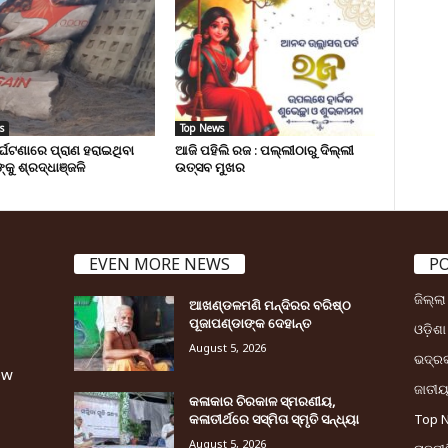
s
Top News
ୁର୍ଘଟଣାରେ ପ୍ରାଣ ହରାଇଥିବା
ଆଜି ପହିଲି ରଜ : ପଲ୍ଲୀଠାରୁ ଦିଲ୍ଲୀ
୍କୁ ଶ୍ରଦ୍ଧାଞ୍ଜଳି
ଉତ୍ସବ ମୁଖର
EVEN MORE NEWS
P
ଜିଲ୍ଲ
ଆଖଣ୍ଡଳମଣି ମନ୍ଦିରର ବରିଷ୍ଠ
ପୂଜାପଣ୍ଡାଙ୍କ ଦେହାନ୍ତ
ଓଡ଼ିଶା
August 5, 2026
ଭଦ୍ର
ew
ଜାତୀ
କଳାକାର ଚିରକାଳ ସ୍ମରଣୀୟ,
କଳାତୀର୍ଥରେ ସସ୍ମିତା ସ୍ମୃତି ସନ୍ଧ୍ୟା
Top 
August 5, 2026