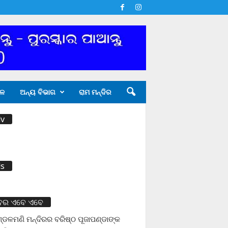
ଳ
ଅନ୍ୟ ବିଭାଗ
ରାମ ମନ୍ଦିର
v
s
ବର ଏବେ ଏବେ
ଡଳମଣି ମନ୍ଦିରର ବରିଷ୍ଠ ପୂଜାପଣ୍ଡାଙ୍କ