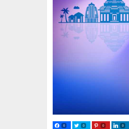
0
0
0
0