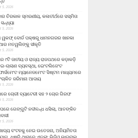
ନ୍ତ
 5, 2026
ାର ଚିରକାଳ ସ୍ମରଣୀୟ, କଳାତୀର୍ଥରେ ସସ୍ମିତା
ି ସନ୍ଧ୍ୟା
 5, 2026
ା ୱକଫ୍ ବୋର୍ଡ ପକ୍ଷରୁ ଧାମନଗରର ଖାନକା
ିଆର ମତୱଲିଙ୍କୁ ସୀକୃତି
 5, 2026
ୟର ୯ଟି ଜାତୀୟ ଓ ରାଜ୍ୟ ରାଜପଥରେ କଡ଼ାକଡ଼ି
 ଇ-ଚାଲାଣ ବ୍ୟବସ୍ଥା, ଇେଂଟଲିଜେଂଟ
ର୍ସମେଂଟ ମ୍ୟାନେଜମେଂଟ ସିଷ୍ଟମ ମାଧ୍ୟମରେ
ଂଚାଳିତ ଜରିମାନା ଆଦାୟ
 5, 2026
ାରେ ଚୋରୀ ବ୍ୟାଟେରୀ ସହ ୨ ଚୋର ଗିରଫ
 5, 2026
ାପରେ ଗେଙ୍ଗୁଟି ନଦୀବନ୍ଧ ଧସିଲା, ଆତଙ୍କିତ
ମବାସୀ
 5, 2026
ାଦ୍ୟ ବଂଟନକୁ ନେଇ ଉତେଜନା, ଅନିୟମିତତା
ୋଗ, ଧୁଷୁରି ଥାନାରେ ଏତଲା; ଭିଡିଓ ଭାଇରାଲ