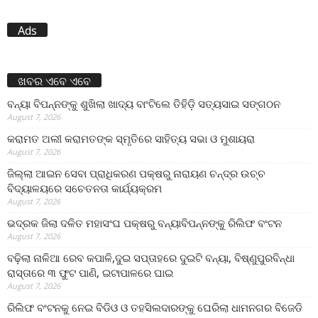
Ads
ଖବର ଏବେ ଏବେ
ବନ୍ୟା ବିପନ୍ନଙ୍କୁ ଶୁଖିଲା ଖାଦ୍ୟ ବାଂଟିଲେ ତିହିଡି଼ ସତ୍ୟସାଇ ସଙ୍ଗଠନ
August 7, 2026
କରାମତ ଅଲୀ କରାମତଙ୍କ ସ୍ମୃତିରେ ସାହିତ୍ୟ ସଭା ଓ ମୁଶାୟରା
August 7, 2026
ଜିଲ୍ଲା ଆଇନ ସେବା ପ୍ରାଧିକରଣ ପକ୍ଷରୁ ନାରାୟଣ ଚନ୍ଦ୍ର ଉଚ୍ଚ
ବିଦ୍ୟାଳୟରେ ସଚେତନତା କାର୍ଯ୍ୟକ୍ରମ
August 7, 2026
ଭଦ୍ରକ ଜିଲା ଦଳିତ ମହାସଂଘ ପକ୍ଷରୁ ବନ୍ୟାବିପନ୍ନଙ୍କୁ ରିଲିଫ ବଂଟନ
August 7, 2026
ବଢ଼ିଲା ନାଳିଆ ରେବ କପାଳି,ଦୁଇ ସପ୍ତାହରେ ଦୁଇଟି ବନ୍ୟା, ବିଷ୍ଣୁପୁରବିନ୍ଧା
ରାସ୍ତାରେ ୩ ଫୁଟ ପାଣି, ଇଟାପାଳରେ ଘାଇ
August 7, 2026
ରିଲିଫ ବଂଟନକୁ ନେଇ ବିଡିଓ ଓ ତହସିଲଦାରଙ୍କୁ ଘେରିଲା ଧାମନଗର ବିଜେଡି