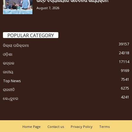
ଉଚ୍ଚ ବିଦ୍ୟାଳୟରେ ସଚେତନତା କାର୍ଯ୍ୟକ୍ରମ
August 7, 2026
POPULAR CATEGORY
39157
ଜିଲ୍ଲା ପରିକ୍ରମା
24318
ଓଡ଼ିଶା
17114
ଭଦ୍ରକ
9169
ଜାତୀୟ
7541
Top News
6275
ରାଜନୀତି
4241
କେନ୍ଦୁଝର
Home Page
Contact us
Privacy Policy
Terms