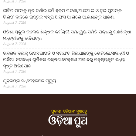
August 7, 2026
ଜୀବିତ ମା’ଙ୍କୁ ମୃତ ଦର୍ଶାଇ ଜମି ହଡ଼ପ ଘଟଣା,ଆରଆଇ ଓ ଦୁଇ ପୁଅଙ୍କ
ଗିରଫ ଦାବିରେ ଭଦ୍ରକ ଏସ୍‌ପି ଅଫିସ ଆଗରେ ଆଇଶାଙ୍କ ଧାରଣା
August 7, 2026
ଓଡ଼ିଶା ସ୍କୁଲ କଲେଜ ଶିକ୍ଷକ କର୍ମଚାରୀ ସମନ୍ୱୟ ସମିତି ପକ୍ଷରୁ ଗଣଶିକ୍ଷା
ମନ୍ତ୍ରୀଙ୍କୁ ଦାବିପତ୍ର
August 7, 2026
ଭଦ୍ରକ ବ୍ଲକ୍ ଉପସଭାପତି ଓ ସରପଂଚ ଜିଲାପାଳଙ୍କୁ ଭେଟିଲେ,ସାଳନ୍ଦୀ ଓ
ନାଳିଆ ନଦୀବନ୍ଧ ଗୁଡିକର ରକ୍ଷଣାବେକ୍ଷଣ ଅଭାବରୁ ମନୁଷ୍ୟକୃତ ବନ୍ୟା
ସୃଷ୍ଟି ଅଭିଯୋଗ
August 7, 2026
ଯୁବକଙ୍କ ସନ୍ଦେହଜନକ ମୃତ୍ୟୁ
August 7, 2026