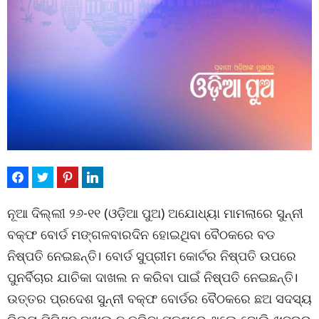
ନୂଆ ଦିଲ୍ଲୀ ୨୬-୧୧ (ଓଡ଼ିଆ ପୁଅ) ଅଯୋଧ୍ୟା ମାମଲାରେ ସୁନ୍ନୀ
ବକ୍ଫ ବୋର୍ଡ ମଙ୍ଗଳବାରଦିନ ହୋଇଥିବା ବୈଠକରେ ବଡ
ନିଷ୍ପତି ନେଇଛନ୍ତି। ବୋର୍ଡ ସୁପ୍ରୀମ କୋର୍ଟର ନିଷ୍ପତି ଉପରେ
ପୁନର୍ବିଚାର ଯାଚିକା ଦାଖଲ ନ କରିବା ପାଇଁ ନିଷ୍ପତି ନେଇଛନ୍ତି।
ଉତ୍ତର ପ୍ରଦେଶ ସୁନ୍ନୀ ବକ୍ଫ ବୋର୍ଡର ବୈଠକରେ ଛଅ ସଦସ୍ୟ