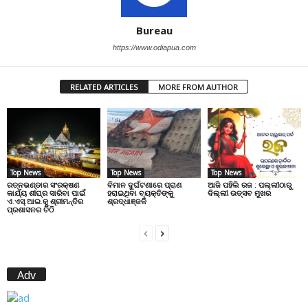
Bureau
https://www.odiapua.com
RELATED ARTICLES
MORE FROM AUTHOR
Top News
Top News
Top News
ରତ୍ନଭଣ୍ଡାର ସଂରକ୍ଷଣ
ବିମାନ ଦୁର୍ଘଟଣାରେ ପ୍ରାଣ
ଆଜି ପହିଲି ରଜ : ପଲ୍ଲୀଠାରୁ
କାର୍ଯ୍ୟ ଶୀଘ୍ର ସାରିବା ପାଇଁ
ହରାଇଥିବା ବ୍ୟକ୍ତିଙ୍କୁ
ଦିଲ୍ଲୀ ଉତ୍ସବ ମୁଖର
ଏ.ଏସ୍.ଆଇ.କୁ ଶ୍ରୀମନ୍ଦିର
ଶ୍ରଦ୍ଧାଞ୍ଜଳି
ପ୍ରଶାସନର ଚିଠି
Adv