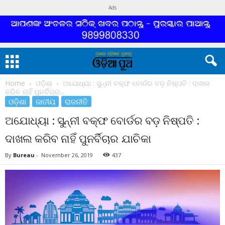
Ads
Home
ଓଡ଼ିଶା
ଅଯୋଧ୍ୟା : ସୁନ୍ନୀ ବକ୍ଫ ବୋର୍ଡର ବଡ଼ ନିଷ୍ପତି : ଦାଖଲ
କରିବ ନାହିଁ ପୁନର୍ବିଚାର...
ଓଡ଼ିଶା
ଜାତୀୟ
ରାଜନୀତି
ଅଯୋଧ୍ୟା : ସୁନ୍ନୀ ବକ୍ଫ ବୋର୍ଡର ବଡ଼ ନିଷ୍ପତି :
ଦାଖଲ କରିବ ନାହିଁ ପୁନର୍ବିଚାର ଯାଚିକା
By
Bureau
-
November 26, 2019
437