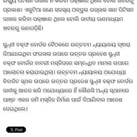
ରିଭ୍ୟୁ ପିଟିଶନ ଦାଖଲ ନ କରିବା ପକ୍ଷରେ ଥିଲେ ବୋଲି ଖବରରୁ
ପ୍ରକାଶ। ଏକୁଟିଆ ଜଣେ ସଦସ୍ୟ ଅବ୍ଦୁଲ ରଜ୍ଜାକ ଖାନ ପିଟିସନ
ଦାଖଲ କରିବା ପକ୍ଷରେ ଥିଲେ ବୋଲି ଜାତୀୟ ଗଣମାଧ୍ୟମ
ଖବରରୁ ଜଣାପଡ଼ିଛି।
ସୁନ୍ନୀ ବକ୍ଫ ବୋର୍ଡର ବୈଠକରେ ଉଚ୍ଚତମ ନ୍ୟାୟାଳୟ ଦ୍ଵାରା
ଦିଆଯାଇଥିବା ଫଇସଲା ଉପରେ ଉତ୍ତର ପ୍ରଦେଶ ସୁନ୍ନୀ
ବକ୍ଫ ବୋର୍ଡର ବାବରୀ ମସ୍ଜିଦରେ ସମ୍ବନ୍ଧିତ ମାମଲା ଉପରେ
ଆଲୋଚନା କରାଯାଇଥିଲା। ଉଚ୍ଚତମ ନ୍ୟାୟାଳୟ ଅଯୋଧ୍ୟା
ବିବାଦିତ ସ୍ଥଳ ଉପରେ ଉତ୍ତର ପ୍ରଦେଶ ସୁନ୍ନୀ ବକ୍ଫ ବୋର୍ଡର
ଦାବୀକୁ ଖାରଜ କରି ଅଯୋଧ୍ୟାରେ ହିଁ କୌଣସି ଅନ୍ୟ ସ୍ଥାନରେ
ପାଞ୍ଚ ଏକର ଜମି ମସ୍ଜିଦ ନିର୍ମାଣ ପାଇଁ ଦିଆଯିବାର ଆଦେଶ
ଦେଇଥିଲେ।