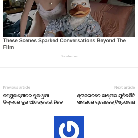
Previous article
Next article
ଜମ୍ମୁକାଶ୍ମୀରର ପୁଲୱାମା
ଶ୍ରୀନଗରରେ କାଶ୍ମୀର ୟୁନିଭର୍ସିଟି
ଜିଲ୍ଲାରେ ଦୁଇ ଆତଙ୍କବାଦୀ ନିହତ
ସାମନାରେ ଗ୍ରେନେଡ୍ ବିଷ୍ପୋରଣ