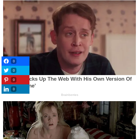
0
0
0
0