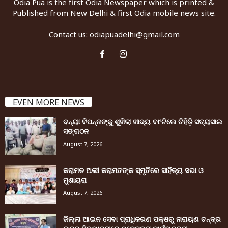
Odia Pua is the first Odia Newspaper which is printed &
Published from New Delhi & first Odia mobile news site.
Contact us:
odiapuadelhi@gmail.com
EVEN MORE NEWS
ବନ୍ୟା ବିପନ୍ନଙ୍କୁ ଶୁଖିଲା ଖାଦ୍ୟ ବାଂଟିଲେ ତିହିଡି଼ ସତ୍ୟସାଇ
ସଙ୍ଗଠନ
August 7, 2026
କରାମତ ଅଲୀ କରାମତଙ୍କ ସ୍ମୃତିରେ ସାହିତ୍ୟ ସଭା ଓ
ମୁଶାୟରା
August 7, 2026
ଜିଲ୍ଲା ଆଇନ ସେବା ପ୍ରାଧିକରଣ ପକ୍ଷରୁ ନାରାୟଣ ଚନ୍ଦ୍ର