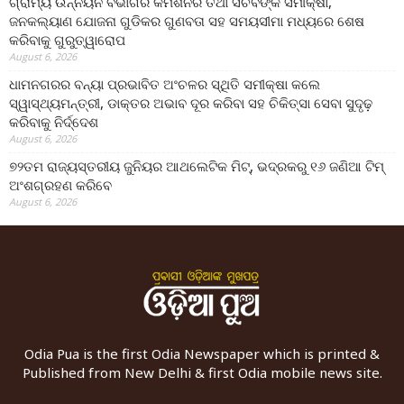
ଗ୍ରାମ୍ୟ ଉନ୍ନୟନ ବିଭାଗର କମିଶନର ତଥା ସଚିବଙ୍କ ସମୀକ୍ଷା,
ଜନକଲ୍ୟାଣ ଯୋଜନା ଗୁଡିକର ଗୁଣବତା ସହ ସମୟସୀମା ମଧ୍ୟରେ ଶେଷ
କରିବାକୁ ଗୁରୁତ୍ୱାରୋପ
August 6, 2026
ଧାମନଗରର ବନ୍ୟା ପ୍ରଭାବିତ ଅଂଚଳର ସ୍ଥିତି ସମୀକ୍ଷା କଲେ
ସ୍ୱାସ୍ଥ୍ୟମନ୍ତ୍ରୀ, ଡାକ୍ତର ଅଭାବ ଦୂର କରିବା ସହ ଚିକିତ୍ସା ସେବା ସୁଦୃଢ଼
କରିବାକୁ ନିର୍ଦ୍ଦେଶ
August 6, 2026
୭୨ତମ ରାଜ୍ୟସ୍ତରୀୟ ଜୁନିୟର ଆଥଲେଟିକ ମିଟ୍‌, ଭଦ୍ରକରୁ ୧୬ ଜଣିଆ ଟିମ୍
ଅଂଶଗ୍ରହଣ କରିବେ
August 6, 2026
Odia Pua is the first Odia Newspaper which is printed &
Published from New Delhi & first Odia mobile news site.