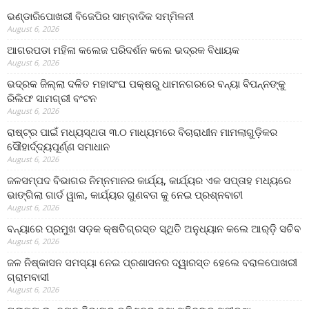
ଭଣ୍ଡାରିପୋଖରୀ ବିଜେପିର ସାମ୍ବାଦିକ ସମ୍ମିଳନୀ
August 6, 2026
ଆଗରପଡା ମହିଳା କଲେଜ ପରିଦର୍ଶନ କଲେ ଭଦ୍ରକ ବିଧାୟକ
August 6, 2026
ଭଦ୍ରକ ଜିଲ୍ଲା ଦଳିତ ମହାସଂଘ ପକ୍ଷରୁ ଧାମନଗରରେ ବନ୍ୟା ବିପନ୍ନଙ୍କୁ
ରିଲିଫ ସାମଗ୍ରୀ ବଂଟନ
August 6, 2026
ରାଷ୍ଟ୍ର ପାଇଁ ମଧ୍ୟସ୍ଥତା ୩.୦ ମାଧ୍ୟମରେ ବିଚାରାଧୀନ ମାମଲାଗୁଡ଼ିକର
ସୌହାର୍ଦ୍ଦ୍ୟପୂର୍ଣ୍ଣ ସମାଧାନ
August 6, 2026
ଜଳସମ୍ପଦ ବିଭାଗର ନିମ୍ନମାନର କାର୍ଯ୍ୟ, କାର୍ଯ୍ୟର ଏକ ସପ୍ତାହ ମଧ୍ୟରେ
ଭାଙ୍ଗିଲା ଗାର୍ଡ ୱାଲ, କାର୍ଯ୍ୟର ଗୁଣବତା କୁ ନେଇ ପ୍ରଶ୍ନବାଚୀ
August 6, 2026
ବନ୍ୟାରେ ପ୍ରମୁଖ ସଡ଼କ କ୍ଷତିଗ୍ରସ୍ତ ସ୍ଥିତି ଅନୁଧ୍ୟାନ କଲେ ଆର୍‌ଡ଼ି ସଚିବ
August 6, 2026
ଜଳ ନିଷ୍କାସନ ସମସ୍ୟା ନେଇ ପ୍ରଶାସନର ଦ୍ୱାରସ୍ତ ହେଲେ ବରାଳପୋଖରୀ
ଗ୍ରାମବାସୀ
August 6, 2026