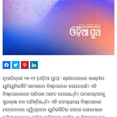
ନୂଆଦିଲ୍ଲୀ ୨୫-୧୧ (ଓଡ଼ିଆ ପୁଅ) : ଶ୍ରୀନଗରରେ କାଶ୍ମୀର
ୟୁନିୟୁନିଭର୍ସିଟି ସାମନାରେ ବିଷ୍ପୋରଣ କରାଯାଇଛି। ଏହି
ବିଷ୍ପୋରଣରେ ଚାରିଜଣ ଆହତ ହୋଇଛନ୍ତି। ଘଟଣାସ୍ଥଳକୁ
ସୁରକ୍ଷା ବଳ ପହଁଞ୍ଚିଛନ୍ତି। ଏହି ରହସ୍ୟମୟ ବିଷ୍ପୋରଣ
ମଙ୍ଗଳବାର ଦ୍ୱିପ୍ରହର ୟୁନିଭର୍ସିଟିର ବାହାର ଲୋକମାନେ