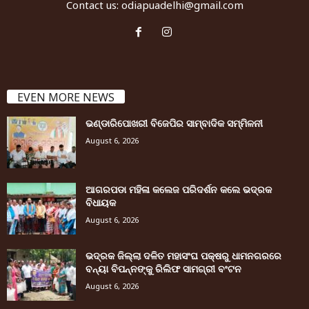
Contact us:
odiapuadelhi@gmail.com
EVEN MORE NEWS
ଭଣ୍ଡାରିପୋଖରୀ ବିଜେପିର ସାମ୍ବାଦିକ ସମ୍ମିଳନୀ
August 6, 2026
ଆଗରପଡା ମହିଳା କଲେଜ ପରିଦର୍ଶନ କଲେ ଭଦ୍ରକ
ବିଧାୟକ
August 6, 2026
ଭଦ୍ରକ ଜିଲ୍ଲା ଦଳିତ ମହାସଂଘ ପକ୍ଷରୁ ଧାମନଗରରେ
ବନ୍ୟା ବିପନ୍ନଙ୍କୁ ରିଲିଫ ସାମଗ୍ରୀ ବଂଟନ
August 6, 2026