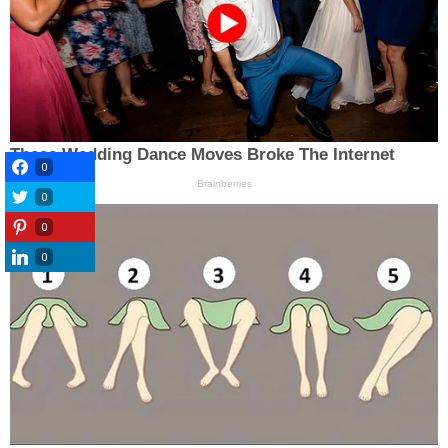
0
0
0
0