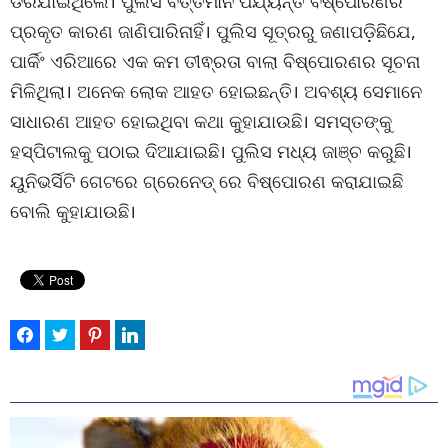
ଡରିଯାଇଥିଲେ। ପୁଲିସ ବର୍ତ୍ତମାନ ପର୍ଯ୍ୟନ୍ତ ବିଷ୍ପୋରଣର
ପ୍ରକୃତ କାରଣ ଜାଣିପାରିନାହିଁ। ପୁଲିସ ସୂତ୍ରରୁ ଜଣାପଡ଼ିଛିଯେ,
ପାର୍କିଂ ଏରିଆରେ ଏକ କମ ତୀଵ୍ରତା ବାଲା ବିଷ୍ପୋରଣର ସୂଚନା
ମିଳିଥିଲା। ଅନେକ ଲୋକ ଆହତ ହୋଇଛନ୍ତି। ଅବଶ୍ୟ ସେମାନେ
ସାଧାରଣ ଆହତ ହୋଇଥିବା କଥା କୁହାଯାଉଛି। ସମସ୍ତଙ୍କୁ
ହସ୍ପିଟାଲକୁ ପଠାଇ ଦିଆଯାଇଛି। ପୁଲିସ ମଧ୍ୟ ଜାଞ୍ଚ କରୁଛି।
ୟୁନିଭର୍ସିଟି ଗେଟରେ ଗ୍ରେନେଡ୍ ରେ ବିଷ୍ପୋରଣ କରାଯାଇଛି
ବୋଲି କୁହାଯାଉଛି।