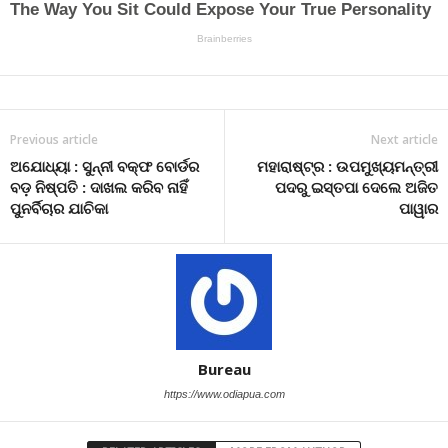
Previous article
Next article
ଅଯୋଧ୍ୟା : ସୁନ୍ନୀ ବକ୍ଫ ବୋର୍ଡର
ମହାରାଷ୍ଟ୍ର : ଉପମୁଖ୍ୟମନ୍ତ୍ରୀ
ବଡ଼ ନିଷ୍ପତି : ଦାଖଲ କରିବ ନାହିଁ
ପଦରୁ ଇସ୍ତପା ଦେଲେ ଅଜିତ
ପୁନର୍ବିଚାର ଯାଚିକା
ପାୱାର
Bureau
https://www.odiapua.com