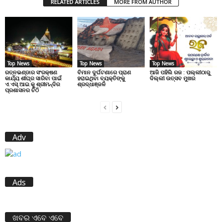
RELATED ARTICLES
MORE FROM AUTHOR
Top News
Top News
Top News
ରତ୍ନଭଣ୍ଡାର ସଂରକ୍ଷଣ
ବିମାନ ଦୁର୍ଘଟଣାରେ ପ୍ରାଣ
ଆଜି ପହିଲି ରଜ : ପଲ୍ଲୀଠାରୁ
କାର୍ଯ୍ୟ ଶୀଘ୍ର ସାରିବା ପାଇଁ
ହରାଇଥିବା ବ୍ୟକ୍ତିଙ୍କୁ
ଦିଲ୍ଲୀ ଉତ୍ସବ ମୁଖର
ଏ.ଏସ୍.ଆଇ.କୁ ଶ୍ରୀମନ୍ଦିର
ଶ୍ରଦ୍ଧାଞ୍ଜଳି
ପ୍ରଶାସନର ଚିଠି
Adv
Ads
ଖବର ଏବେ ଏବେ