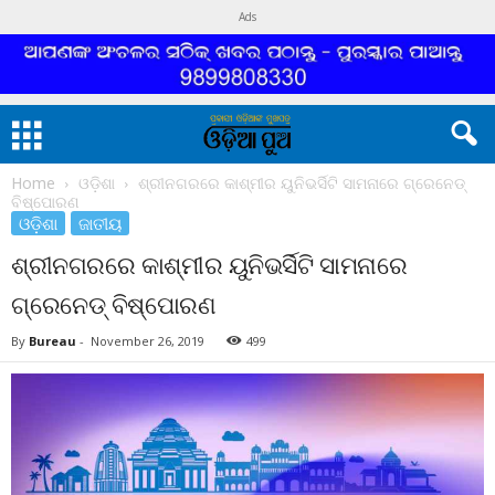
Ads
Home
ଓଡ଼ିଶା
ଶ୍ରୀନଗରରେ କାଶ୍ମୀର ୟୁନିଭର୍ସିଟି ସାମନାରେ ଗ୍ରେନେଡ୍
ବିଷ୍ପୋରଣ
ଓଡ଼ିଶା
ଜାତୀୟ
ଶ୍ରୀନଗରରେ କାଶ୍ମୀର ୟୁନିଭର୍ସିଟି ସାମନାରେ
ଗ୍ରେନେଡ୍ ବିଷ୍ପୋରଣ
By
Bureau
-
November 26, 2019
499