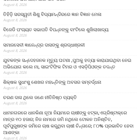
August 8, 2026
ତିହିଡି଼ ସରସ୍ୱତୀ ଶିଶୁ ବିଦ୍ୟାମନ୍ଦିରରେ ଜ୍ଞାନ ବିଜ୍ଞାନ ମେଳା
August 8, 2026
ବିଜେଡି ପଂଚାୟତ ସଭାପତି ବିପନ୍ନଙ୍କୁ ବାଂଟିଲେ ଶୁଖିଲାଖାଦ୍ୟ
August 8, 2026
ସମାଜସେବୀ ଜ୍ଞାନେନ୍ଦ୍ର ଦାସଙ୍କୁ ଶ୍ରଦ୍ଧାଞ୍ଜଳୀ
August 8, 2026
ଯୁବକଙ୍କ ସନ୍ଦେହଜନକ ମୃତ୍ୟୁ ଘଟଣା ,ପୁଅକୁ ହତ୍ୟା କାରାଯାଇଥିବା ନେଇ
ଅଭିଯୋଗ କଲେ ମା, ସାଇଂଟିଫିକ ଟିମର ଓ ଏସଡ଼ିପିଓଙ୍କ ତଦନ୍ତ
August 8, 2026
ଶିକ୍ଷକ ସୁଧାଂଶୁ ଶେଖର ମହାନ୍ତିଙ୍କୁ ଅବସର ସମ୍ବର୍ଦ୍ଧନା
August 8, 2026
ଚରଣ ଦାସ ଥିଲେ ଜଣେ ନୀତିନିଷ୍ଠ ବ୍ୟକ୍ତି
August 8, 2026
ଧାମନଗରରେ ଧାନକିଣା ନୂଆ ନିୟମରେ ଚାଷୀଙ୍କୁ ଝଟ୍‌କା,ଏଗ୍ରିଷ୍ଟାକ୍‌ରେ
ମାତ୍ର ୧୦ ହଜାର; ନିଜ ନାମରେ ଜମି ନଥିଲେ ଟୋକନ ଅନିଶ୍ଚିତ,
ପୂର୍ବପୁରୁଷଙ୍କ ଜମିରେ ଚାଷ କରୁଥିବା ଚାଷୀ ଚିନ୍ତାରେ; ୮୦% ପ୍ରଭାବିତ ହେବା
ଆଶଙ୍କା
August 8, 2026