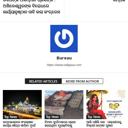
ଅଖିଳେଶ୍ୱରଙ୍କ ବିରୋଧରେ
କାର୍ଯ୍ୟାନୁଷ୍ଠାନ ଦାବି କଲା କଂଗ୍ରେସ
Bureau
https://www.odiapua.com
RELATED ARTICLES
MORE FROM AUTHOR
Top News
Top News
Top News
ରତ୍ନଭଣ୍ଡାର ସଂରକ୍ଷଣ
ବିମାନ ଦୁର୍ଘଟଣାରେ ପ୍ରାଣ
ଆଜି ପହିଲି ରଜ : ପଲ୍ଲୀଠାରୁ
କାର୍ଯ୍ୟ ଶୀଘ୍ର ସାରିବା ପାଇଁ
ହରାଇଥିବା ବ୍ୟକ୍ତିଙ୍କୁ
ଦିଲ୍ଲୀ ଉତ୍ସବ ମୁଖର