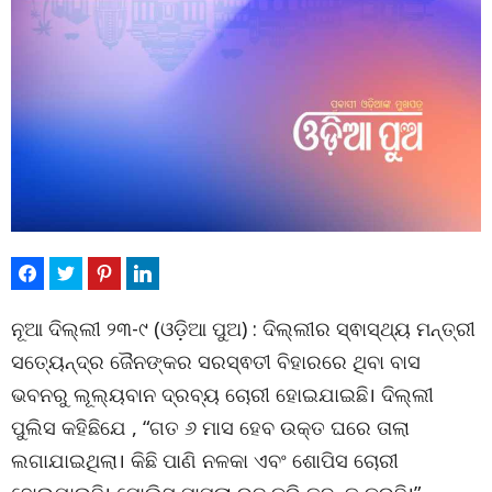
ନୂଆ ଦିଲ୍ଲୀ ୨୩-୯ (ଓଡ଼ିଆ ପୁଅ) : ଦିଲ୍ଲୀର ସ୍ଵାସ୍ଥ୍ୟ ମନ୍ତ୍ରୀ
ସତ୍ୟେନ୍ଦ୍ର ଜୈନଙ୍କର ସରସ୍ଵତୀ ବିହାରରେ ଥିବା ବାସ
ଭବନରୁ ଲୂଲ୍ୟବାନ ଦ୍ରବ୍ୟ ଚୋରୀ ହୋଇଯାଇଛି। ଦିଲ୍ଲୀ
ପୁଲିସ କହିଛିଯେ , “ଗତ ୬ ମାସ ହେବ ଉକ୍ତ ଘରେ ତାଲା
ଲଗାଯାଇଥିଲା। କିଛି ପାଣି ନଳକା ଏବଂ ଶୋପିସ ଚୋରୀ