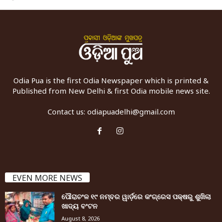
Odia Pua is the first Odia Newspaper which is printed &
Published from New Delhi & first Odia mobile news site.
Contact us:
odiapuadelhi@gmail.com
EVEN MORE NEWS
ପୌରାଚଂଳ ୧୯ ନମ୍ବର ୱାର୍ଡ଼ରେ କଂଗ୍ରେସ ପକ୍ଷରୁ ଶୁଖିଲା
ଖାଦ୍ୟ ବଂଟନ
August 8, 2026