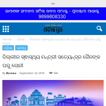
Ads
Home
ଓଡ଼ିଶା
ଦିଲ୍ଲୀର ସ୍ଵାସ୍ଥ୍ୟ ମନ୍ତ୍ରୀ ସତ୍ୟେନ୍ଦ୍ର ଜୈନଙ୍କ ଘରୁ
ଚୋରୀ
ଓଡ଼ିଶା
ଜାତୀୟ
ଦିଲ୍ଲୀର ସ୍ଵାସ୍ଥ୍ୟ ମନ୍ତ୍ରୀ ସତ୍ୟେନ୍ଦ୍ର ଜୈନଙ୍କ
ଘରୁ ଚୋରୀ
By
Bureau
-
September 23, 2019
344