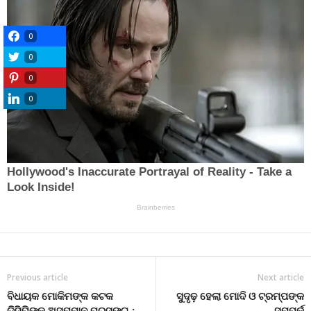
0
0
0
0
Previous article
Next article
ବିଧାୟକ ମୋକିମଙ୍କ କଟକ
ସୁଦୃଢ଼ ହେଲା ମୋଦି ଓ ଟ୍ରମ୍ପଙ୍କ
ଡିସିପିଙ୍କ ଅସମ୍ମାନ ପ୍ରସଙ୍ଗ :
ସମ୍ପର୍କ