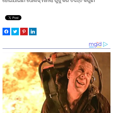
ହୋଇଯାଇଛି। ପୋଲିସ୍ ମାମଲା ରୁଜୁ କରି ତଦନ୍ତ କରୁଛି।”