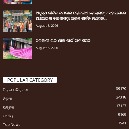
ଅସୁସ୍ଥ କୀର୍ତନ କଳାକାର ଲୋକନାଥ ବେହେରାଙ୍କ ସହାୟତାରେ
ଆଗେଇଲା ବଳାଜୀପଡ଼ା ଗ୍ରାମ କୀର୍ତନ ମଣ୍ଡଳୀ...
August 8, 2026
ସରକାରୀ ଘର ଯାହା ପାଇଁ ସାତ ସପନ
August 8, 2026
POPULAR CATEGORY
39170
ଜିଲ୍ଲା ପରିକ୍ରମା
24318
ଓଡ଼ିଶା
17127
ଭଦ୍ରକ
9169
ଜାତୀୟ
7541
Top News