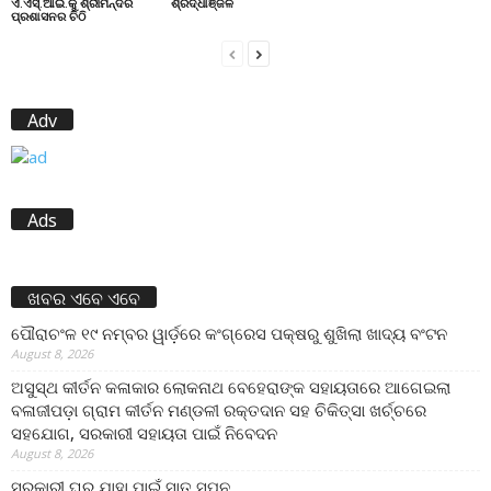
ଏ.ଏସ୍.ଆଇ.କୁ ଶ୍ରୀମନ୍ଦିର
ଶ୍ରଦ୍ଧାଞ୍ଜଳି
ପ୍ରଶାସନର ଚିଠି
Adv
Ads
ଖବର ଏବେ ଏବେ
ପୌରାଚଂଳ ୧୯ ନମ୍ବର ୱାର୍ଡ଼ରେ କଂଗ୍ରେସ ପକ୍ଷରୁ ଶୁଖିଲା ଖାଦ୍ୟ ବଂଟନ
August 8, 2026
ଅସୁସ୍ଥ କୀର୍ତନ କଳାକାର ଲୋକନାଥ ବେହେରାଙ୍କ ସହାୟତାରେ ଆଗେଇଲା
ବଳାଜୀପଡ଼ା ଗ୍ରାମ କୀର୍ତନ ମଣ୍ଡଳୀ ରକ୍ତଦାନ ସହ ଚିକିତ୍ସା ଖର୍ଚ୍ଚରେ
ସହଯୋଗ, ସରକାରୀ ସହାୟତା ପାଇଁ ନିବେଦନ
August 8, 2026
ସରକାରୀ ଘର ଯାହା ପାଇଁ ସାତ ସପନ